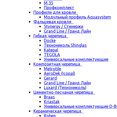
М 35
Профкомплект
Профили для кровли
Модульный профиль Aquasystem
Фальцевая кровля
Stynergy / Стинержи
Grand Line / Гранд Лайн
Гибкая черепица
Docke
Технониколь Shinglas
Katepal
TEGOLA
Универсальные комплектующие
Композитная черепица
Metrotile
AeroDek (Icopal)
Gerard
Grand Line / Гранд Лайн
Luxard (Технониколь)
Цементно-песчаная черепица
Braas
Kriastak
Универсальные комплектующие D-
Керамическая черепица
Roben