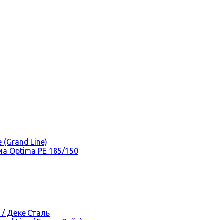
(Grand Line)
а Optima PE 185/150
 / Дёке Сталь