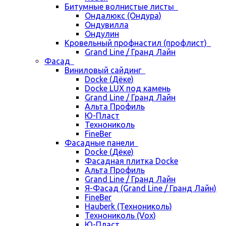
Битумные волнистые листы
Ондалюкс (Ондура)
Ондувилла
Ондулин
Кровельный профнастил (профлист)
Grand Line / Гранд Лайн
Фасад
Виниловый сайдинг
Docke (Дёке)
Docke LUX под камень
Grand Line / Гранд Лайн
Альта Профиль
Ю-Пласт
Технониколь
FineBer
Фасадные панели
Docke (Дёке)
Фасадная плитка Docke
Альта Профиль
Grand Line / Гранд Лайн
Я-Фасад (Grand Line / Гранд Лайн)
FineBer
Hauberk (Технониколь)
Технониколь (Vox)
Ю-Пласт