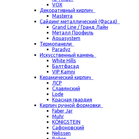
VOX
Декоративный кирпич
Masterra
Сайдинг металлический (Фасад)
Grand Line / Гранд Лайн
Металл Профиль
Aquasystem
Термопанели
Paradyz
Искусственный камень
White Hills
Балтфасад
VIP Kamni
Керамический кирпич
ЛСР
Славянский
Lode
Красная гвардия
Кирпич ручной формовки
Faber Jar
Muhr
KÖNIGSTEIN
Сафоновский
Nelissen
Roben