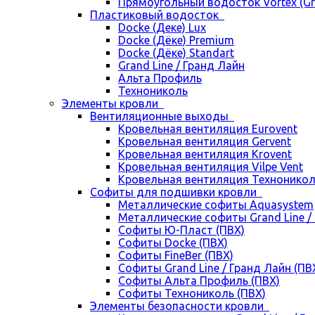
Прямоугольный водосток Vortex (Gra
Пластиковый водосток
Docke (Деке) Lux
Docke (Дёке) Premium
Docke (Дёке) Standart
Grand Line / Гранд Лайн
Альта Профиль
Технониколь
Элементы кровли
Вентиляционные выходы
Кровельная вентиляция Eurovent
Кровельная вентиляция Gervent
Кровельная вентиляция Krovent
Кровельная вентиляция Vilpe Vent
Кровельная вентиляция Технонико
Cофиты для подшивки кровли
Металлические софиты Aquasystem
Металлические софиты Grand Line /
Софиты Ю-Пласт (ПВХ)
Софиты Docke (ПВХ)
Софиты FineBer (ПВХ)
Софиты Grand Line / Гранд Лайн (ПВ
Софиты Альта Профиль (ПВХ)
Софиты Технониколь (ПВХ)
Элементы безопасности кровли