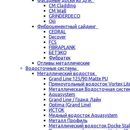
Фасадные доски из ДПК
CM Cladding
CM Wall
GRINDERDECO
Qiji
Фиброцементный сайдинг
CEDRAL
Decover
FCS
FIBRAPLANK
БЕТЭКО
Фибратек
Отливы металлические
Водосточные системы
Металлический водосток
Grand Line 125/90 Matte PU
Прямоугольный водосток Vortex Lite 
Металлическая Водосточная систем
Aquasystem
Grand Line / Гранд Лайн
Optima (Grand Line)
ИСТОК
Медный водосток Aquasystem
Металл Профиль
Металлический водосток Docke Stal