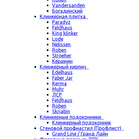
Vandersanden
Богадинский
Клинкерная плитка
Paradyz
Feldhaus
King klinker
Lode
Nelissen
Roben
Stroeher
Керамин
Клинкерный кирпич
Edelhaus
Faber Jar
Kerma
Muhr
ЛСР
Feldhaus
Roben
Skriabin
Клинкерные подоконники
Клинкерный подоконник
Стеновой профнастил (Профлист)
Grand Line / Гранд Лайн