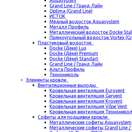
Aquasystem
Grand Line / Гранд Лайн
Optima (Grand Line)
ИСТОК
Медный водосток Aquasystem
Металл Профиль
Металлический водосток Docke Stal
Прямоугольный водосток Vortex (Gra
Пластиковый водосток
Docke (Деке) Lux
Docke (Дёке) Premium
Docke (Дёке) Standart
Grand Line / Гранд Лайн
Альта Профиль
Технониколь
Элементы кровли
Вентиляционные выходы
Кровельная вентиляция Eurovent
Кровельная вентиляция Gervent
Кровельная вентиляция Krovent
Кровельная вентиляция Vilpe Vent
Кровельная вентиляция Технонико
Cофиты для подшивки кровли
Металлические софиты Aquasystem
Металлические софиты Grand Line /