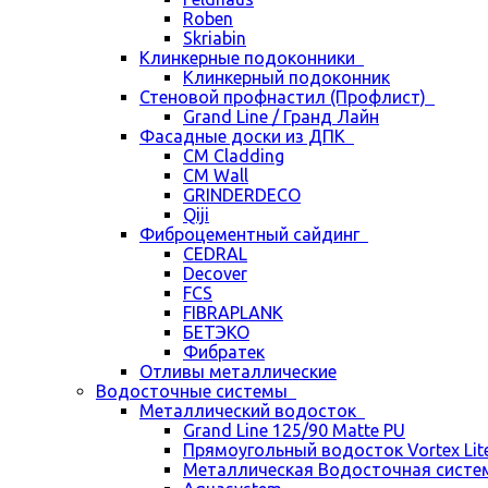
Roben
Skriabin
Клинкерные подоконники
Клинкерный подоконник
Стеновой профнастил (Профлист)
Grand Line / Гранд Лайн
Фасадные доски из ДПК
CM Cladding
CM Wall
GRINDERDECO
Qiji
Фиброцементный сайдинг
CEDRAL
Decover
FCS
FIBRAPLANK
БЕТЭКО
Фибратек
Отливы металлические
Водосточные системы
Металлический водосток
Grand Line 125/90 Matte PU
Прямоугольный водосток Vortex Lite 
Металлическая Водосточная систем