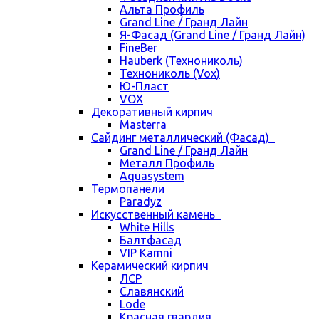
Альта Профиль
Grand Line / Гранд Лайн
Я-Фасад (Grand Line / Гранд Лайн)
FineBer
Hauberk (Технониколь)
Технониколь (Vox)
Ю-Пласт
VOX
Декоративный кирпич
Masterra
Сайдинг металлический (Фасад)
Grand Line / Гранд Лайн
Металл Профиль
Aquasystem
Термопанели
Paradyz
Искусственный камень
White Hills
Балтфасад
VIP Kamni
Керамический кирпич
ЛСР
Славянский
Lode
Красная гвардия