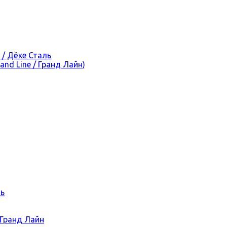
 / Дёке Сталь
nd Line / Гранд Лайн)
ль
 Гранд Лайн