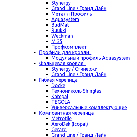
Stynergy
Grand Line / Гранд Лайн
Металл Профиль
Aquasystem
BudMat
Ruukki
Weckman
М 35
Профкомплект
Профили для кровли
Модульный профиль Aquasystem
Фальцевая кровля
Stynergy / Стинержи
Grand Line / Гранд Лайн
Гибкая черепица
Docke
Технониколь Shinglas
Katepal
TEGOLA
Универсальные комплектующие
Композитная черепица
Metrotile
AeroDek (Icopal)
Gerard
Grand Line / Гранд Лайн