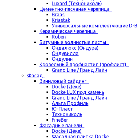
Luxard (Технониколь)
Цементно-песчаная черепица
Braas
Kriastak
Универсальные комплектующие D-
Керамическая черепица
Roben
Битумные волнистые листы
Ондалюкс (Ондура)
Ондувилла
Ондулин
Кровельный профнастил (профлист)
Grand Line / Гранд Лайн
Фасад
Виниловый сайдинг
Docke (Дёке)
Docke LUX под камень
Grand Line / Гранд Лайн
Альта Профиль
Ю-Пласт
Технониколь
FineBer
Фасадные панели
Docke (Дёке)
Фасадная плитка Docke