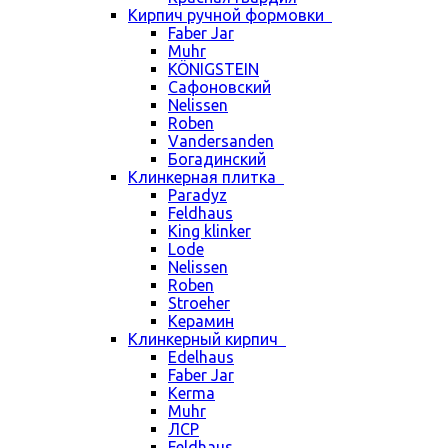
Кирпич ручной формовки
Faber Jar
Muhr
KÖNIGSTEIN
Сафоновский
Nelissen
Roben
Vandersanden
Богадинский
Клинкерная плитка
Paradyz
Feldhaus
King klinker
Lode
Nelissen
Roben
Stroeher
Керамин
Клинкерный кирпич
Edelhaus
Faber Jar
Kerma
Muhr
ЛСР
Feldhaus