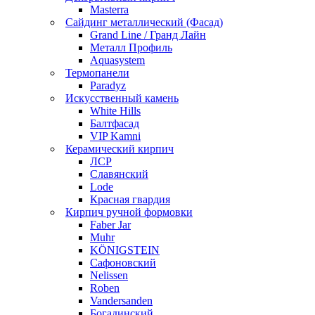
Masterra
Сайдинг металлический (Фасад)
Grand Line / Гранд Лайн
Металл Профиль
Aquasystem
Термопанели
Paradyz
Искусственный камень
White Hills
Балтфасад
VIP Kamni
Керамический кирпич
ЛСР
Славянский
Lode
Красная гвардия
Кирпич ручной формовки
Faber Jar
Muhr
KÖNIGSTEIN
Сафоновский
Nelissen
Roben
Vandersanden
Богадинский