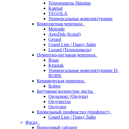
Технониколь Shinglas
Katepal
TEGOLA
Универсальные комплектующие
Композитная черепица
Metrotile
AeroDek (Icopal)
Gerard
Grand Line / Гранд Лайн
Luxard (Технониколь)
Цементно-песчаная черепица
Braas
Kriastak
Универсальные комплектующие D-
BORK
Керамическая черепица
Roben
Битумные волнистые листы
Ондалюкс (Ондура)
Ондувилла
Ондулин
Кровельный профнастил (профлист)
Grand Line / Гранд Лайн
Фасад
Виниловый сайдинг