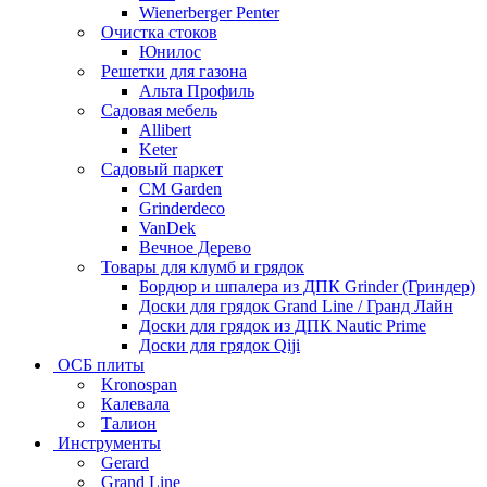
Wienerberger Penter
Очистка стоков
Юнилос
Решетки для газона
Альта Профиль
Садовая мебель
Allibert
Keter
Садовый паркет
CM Garden
Grinderdeco
VanDek
Вечное Дерево
Товары для клумб и грядок
Бордюр и шпалера из ДПК Grinder (Гриндер)
Доски для грядок Grand Line / Гранд Лайн
Доски для грядок из ДПК Nautic Prime
Доски для грядок Qiji
ОСБ плиты
Kronospan
Калевала
Талион
Инструменты
Gerard
Grand Line