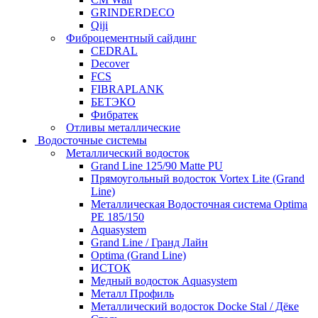
GRINDERDECO
Qiji
Фиброцементный сайдинг
CEDRAL
Decover
FCS
FIBRAPLANK
БЕТЭКО
Фибратек
Отливы металлические
Водосточные системы
Металлический водосток
Grand Line 125/90 Matte PU
Прямоугольный водосток Vortex Lite (Grand
Line)
Металлическая Водосточная система Optima
PE 185/150
Aquasystem
Grand Line / Гранд Лайн
Optima (Grand Line)
ИСТОК
Медный водосток Aquasystem
Металл Профиль
Металлический водосток Docke Stal / Дёке