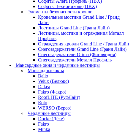
Софиты Альта Профиль (ПВХ)
Софиты Технониколь (ПВХ)
Элементы безопасности кровли
Кровельные мостики Grand Line / Гранд
Лайн
Лестницы Grand Line (Гранд Лайн)
Лестницы, мостики и ограждения Металл
Профиль
Ограждения кровли Grand Line / Гранд Лайн
Снегозадержатели Grand Line (Гранд Лайн)
Снегозадержатели Orima (Финляндия)
Снегозадержатели Металл Профиль
Мансардные окна и чердачные лестницы
Мансардные окна
Balio
Velux (Велюкс)
Dakea
Fakro (Факро)
RoofLITE (РуфЛайт)
Roto
WERSO (Версо)
Чердачные лестницы
Docke (Дёке)
Fakro
Minka