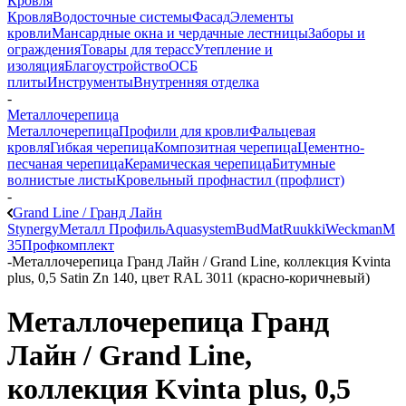
Кровля
Кровля
Водосточные системы
Фасад
Элементы
кровли
Мансардные окна и чердачные лестницы
Заборы и
ограждения
Товары для терасс
Утепление и
изоляция
Благоустройство
ОСБ
плиты
Инструменты
Внутренняя отделка
-
Металлочерепица
Металлочерепица
Профили для кровли
Фальцевая
кровля
Гибкая черепица
Композитная черепица
Цементно-
песчаная черепица
Керамическая черепица
Битумные
волнистые листы
Кровельный профнастил (профлист)
-
Grand Line / Гранд Лайн
Stynergy
Металл Профиль
Aquasystem
BudMat
Ruukki
Weckman
М
35
Профкомплект
-
Металлочерепица Гранд Лайн / Grand Line, коллекция Kvinta
plus, 0,5 Satin Zn 140, цвет RAL 3011 (красно-коричневый)
Металлочерепица Гранд
Лайн / Grand Line,
коллекция Kvinta plus, 0,5