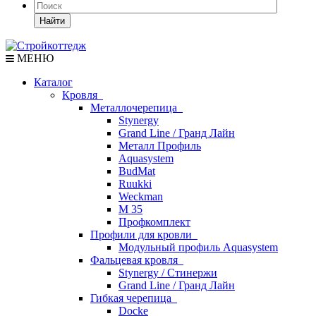
Найти
МЕНЮ
Каталог
Кровля
Металлочерепица
Stynergy
Grand Line / Гранд Лайн
Металл Профиль
Aquasystem
BudMat
Ruukki
Weckman
М 35
Профкомплект
Профили для кровли
Модульный профиль Aquasystem
Фальцевая кровля
Stynergy / Стинержи
Grand Line / Гранд Лайн
Гибкая черепица
Docke