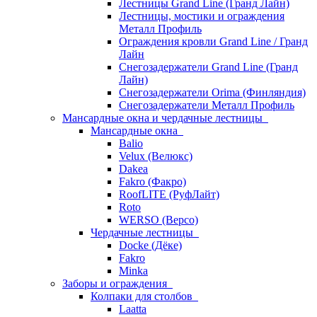
Лестницы Grand Line (Гранд Лайн)
Лестницы, мостики и ограждения
Металл Профиль
Ограждения кровли Grand Line / Гранд
Лайн
Снегозадержатели Grand Line (Гранд
Лайн)
Снегозадержатели Orima (Финляндия)
Снегозадержатели Металл Профиль
Мансардные окна и чердачные лестницы
Мансардные окна
Balio
Velux (Велюкс)
Dakea
Fakro (Факро)
RoofLITE (РуфЛайт)
Roto
WERSO (Версо)
Чердачные лестницы
Docke (Дёке)
Fakro
Minka
Заборы и ограждения
Колпаки для столбов
Laatta