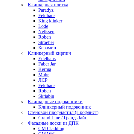
Клинкерная плитка
Paradyz
Feldhaus
King klinker
Lode
Nelissen
Roben
Stroeher
Керамин
Клинкерный кирпич
Edelhaus
Faber Jar
Kerma
Muhr
ЛСР
Feldhaus
Roben
Skriabin
Клинкерные подоконники
Клинкерный подоконник
Стеновой профнастил (Профлист)
Grand Line / Гранд Лайн
Фасадные доски из ДПК
CM Cladding
CM Wall