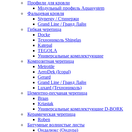
Профили для кровли
Модульный профиль Aquasystem
Фальцевая кровля
Stynergy / Стинержи
Grand Line / Гранд Лайн
Гибкая черепица
Docke
Технониколь Shinglas
Katepal
TEGOLA
Универсальные комплектующие
Композитная черепица
Metrotile
AeroDek (Icopal)
Gerard
Grand Line / Гранд Лайн
Luxard (Технониколь)
Цементно-песчаная черепица
Braas
Kriastak
Универсальные комплектующие D-BORK
Керамическая черепица
Roben
Битумные волнистые листы
Ондалюкс (Ондура)