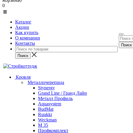
Корзина
0
0
Каталог
Акции
Как купить
О компании
Контакты
Кровля
Металлочерепица
Stynergy
Grand Line / Гранд Лайн
Металл Профиль
Aquasystem
BudMat
Ruukki
Weckman
М 35
Профкомплект