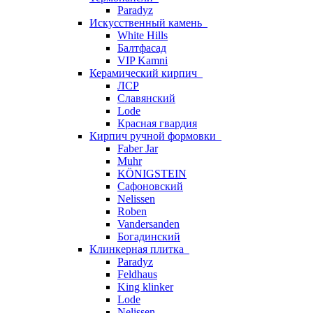
Paradyz
Искусственный камень
White Hills
Балтфасад
VIP Kamni
Керамический кирпич
ЛСР
Славянский
Lode
Красная гвардия
Кирпич ручной формовки
Faber Jar
Muhr
KÖNIGSTEIN
Сафоновский
Nelissen
Roben
Vandersanden
Богадинский
Клинкерная плитка
Paradyz
Feldhaus
King klinker
Lode
Nelissen