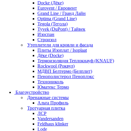
Docke (Дёке)
Eurovent / Евровент
Grand Line / Гранд Лайн
Optima (Grand Line)
Tegola (Тегола)
Tyvek (DuPont) / Тайвек
Изоспан
Строизол
Утеплители для кровли и фасада
Плиты Изоплат / Isoplaat
Дёке (Docke)
Термоизоляция Теплокнауф (KNAUF)
Rockwool (Роквул)
МДВП Белтермо (Белплит)
Пенополистерол Пеноплэкс
Технониколь
Юматекс Термо
Благоустройство
Дренажные системы
Альта Профиль
Тротуарная плитка
ЛСР
Vandersanden
Feldhaus klinker
Lode