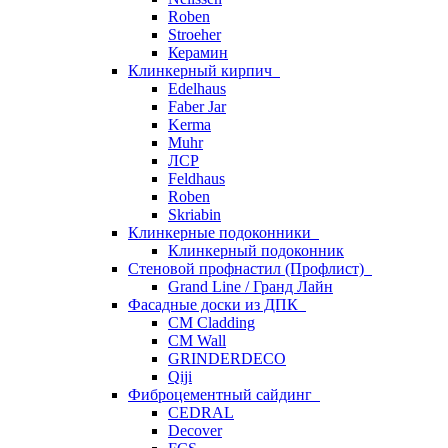
Roben
Stroeher
Керамин
Клинкерный кирпич
Edelhaus
Faber Jar
Kerma
Muhr
ЛСР
Feldhaus
Roben
Skriabin
Клинкерные подоконники
Клинкерный подоконник
Стеновой профнастил (Профлист)
Grand Line / Гранд Лайн
Фасадные доски из ДПК
CM Cladding
CM Wall
GRINDERDECO
Qiji
Фиброцементный сайдинг
CEDRAL
Decover