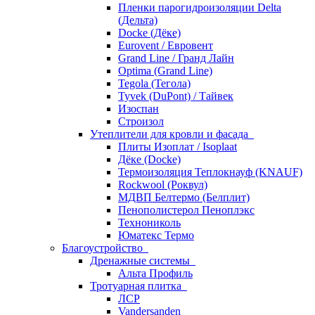
Пленки парогидроизоляции Delta
(Дельта)
Docke (Дёке)
Eurovent / Евровент
Grand Line / Гранд Лайн
Optima (Grand Line)
Tegola (Тегола)
Tyvek (DuPont) / Тайвек
Изоспан
Строизол
Утеплители для кровли и фасада
Плиты Изоплат / Isoplaat
Дёке (Docke)
Термоизоляция Теплокнауф (KNAUF)
Rockwool (Роквул)
МДВП Белтермо (Белплит)
Пенополистерол Пеноплэкс
Технониколь
Юматекс Термо
Благоустройство
Дренажные системы
Альта Профиль
Тротуарная плитка
ЛСР
Vandersanden