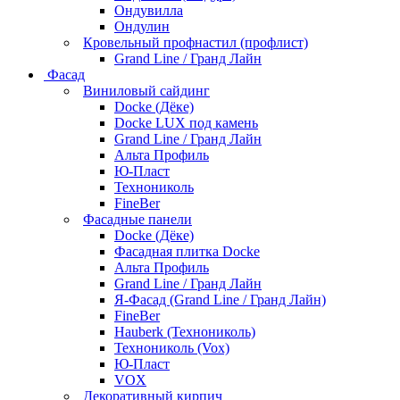
Ондувилла
Ондулин
Кровельный профнастил (профлист)
Grand Line / Гранд Лайн
Фасад
Виниловый сайдинг
Docke (Дёке)
Docke LUX под камень
Grand Line / Гранд Лайн
Альта Профиль
Ю-Пласт
Технониколь
FineBer
Фасадные панели
Docke (Дёке)
Фасадная плитка Docke
Альта Профиль
Grand Line / Гранд Лайн
Я-Фасад (Grand Line / Гранд Лайн)
FineBer
Hauberk (Технониколь)
Технониколь (Vox)
Ю-Пласт
VOX
Декоративный кирпич