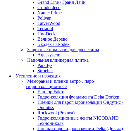
Grand Line / Гранд Лайн
Grinderdeco
Nautic Prime
Polivan
TalverWood
Terrapol
UnoDeck
Вечное Дерево
Экодек / Ekodek
Защитные покрытия для древесины
Aquasystem
Напольная клинкерная плитка
Paradyz
Stroeher
Утепление и изоляция
Мембраны и пленки ветро-, паро-,
гидроизоляционные
Eurotop Fakro
Гидроизоляция фундамента Delta Dorken
Пленки для парогидроизоляции Ондутис /
Ondutiss
Rockwool (Роквул)
Гидроизоляционные ленты NICOBAND
Технониколь
Пленки парогидроизоляции Delta (Дельта)