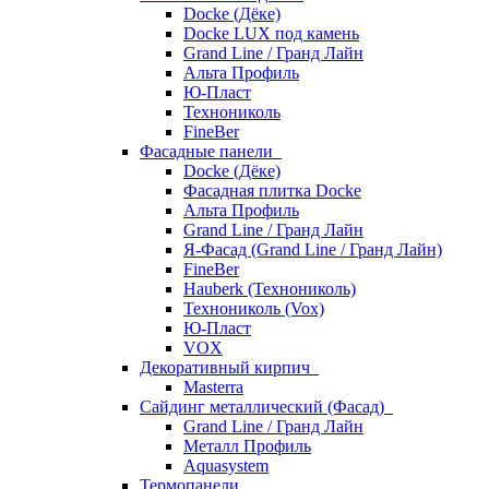
Docke (Дёке)
Docke LUX под камень
Grand Line / Гранд Лайн
Альта Профиль
Ю-Пласт
Технониколь
FineBer
Фасадные панели
Docke (Дёке)
Фасадная плитка Docke
Альта Профиль
Grand Line / Гранд Лайн
Я-Фасад (Grand Line / Гранд Лайн)
FineBer
Hauberk (Технониколь)
Технониколь (Vox)
Ю-Пласт
VOX
Декоративный кирпич
Masterra
Сайдинг металлический (Фасад)
Grand Line / Гранд Лайн
Металл Профиль
Aquasystem
Термопанели