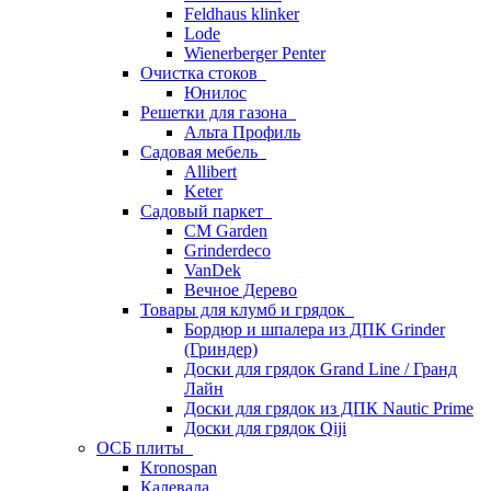
Feldhaus klinker
Lode
Wienerberger Penter
Очистка стоков
Юнилос
Решетки для газона
Альта Профиль
Садовая мебель
Allibert
Keter
Садовый паркет
CM Garden
Grinderdeco
VanDek
Вечное Дерево
Товары для клумб и грядок
Бордюр и шпалера из ДПК Grinder
(Гриндер)
Доски для грядок Grand Line / Гранд
Лайн
Доски для грядок из ДПК Nautic Prime
Доски для грядок Qiji
ОСБ плиты
Kronospan
Калевала