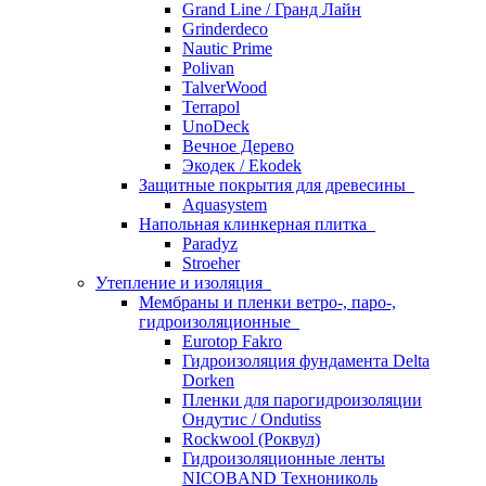
Grand Line / Гранд Лайн
Grinderdeco
Nautic Prime
Polivan
TalverWood
Terrapol
UnoDeck
Вечное Дерево
Экодек / Ekodek
Защитные покрытия для древесины
Aquasystem
Напольная клинкерная плитка
Paradyz
Stroeher
Утепление и изоляция
Мембраны и пленки ветро-, паро-,
гидроизоляционные
Eurotop Fakro
Гидроизоляция фундамента Delta
Dorken
Пленки для парогидроизоляции
Ондутис / Ondutiss
Rockwool (Роквул)
Гидроизоляционные ленты
NICOBAND Технониколь