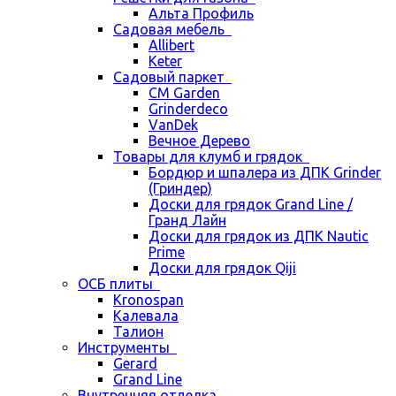
Альта Профиль
Садовая мебель
Allibert
Keter
Садовый паркет
CM Garden
Grinderdeco
VanDek
Вечное Дерево
Товары для клумб и грядок
Бордюр и шпалера из ДПК Grinder
(Гриндер)
Доски для грядок Grand Line /
Гранд Лайн
Доски для грядок из ДПК Nautic
Prime
Доски для грядок Qiji
ОСБ плиты
Kronospan
Калевала
Талион
Инструменты
Gerard
Grand Line
Внутренняя отделка