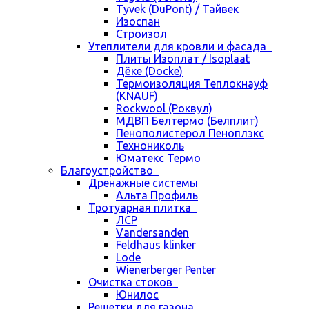
Tyvek (DuPont) / Тайвек
Изоспан
Строизол
Утеплители для кровли и фасада
Плиты Изоплат / Isoplaat
Дёке (Docke)
Термоизоляция Теплокнауф
(KNAUF)
Rockwool (Роквул)
МДВП Белтермо (Белплит)
Пенополистерол Пеноплэкс
Технониколь
Юматекс Термо
Благоустройство
Дренажные системы
Альта Профиль
Тротуарная плитка
ЛСР
Vandersanden
Feldhaus klinker
Lode
Wienerberger Penter
Очистка стоков
Юнилос
Решетки для газона