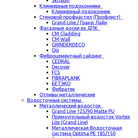
Skriabin
Клинкерные подоконники
Клинкерный подоконник
Стеновой профнастил (Профлист)
Grand Line / Гранд Лайн
Фасадные доски из ДПК
CM Cladding
CM Wall
GRINDERDECO
Qiji
Фиброцементный сайдинг
CEDRAL
Decover
FCS
FIBRAPLANK
БЕТЭКО
Фибратек
Отливы металлические
Водосточные системы
Металлический водосток
Grand Line 125/90 Matte PU
Прямоугольный водосток Vortex
Lite (Grand Line)
Металлическая Водосточная
система Optima PE 185/150