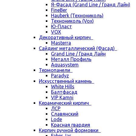
Я-Фасад (Grand Line / Гранд Лайн)
FineBer
Hauberk (Технониколь)
Технониколь (Vox)
Ю-Пласт
VOX
Декоративный кирпич
Masterra
Сайдинг металлический (Фасад)
Grand Line / Гранд Лайн
Металл Профиль
Aquasystem
Термопанели
Paradyz
Искусственный камень
White Hills
Балтфасад
VIP Kamni
Керамический кирпич
ЛСР
Славянский
Lode
Красная гвардия
Кирпич ручной формовки
Faber Jar