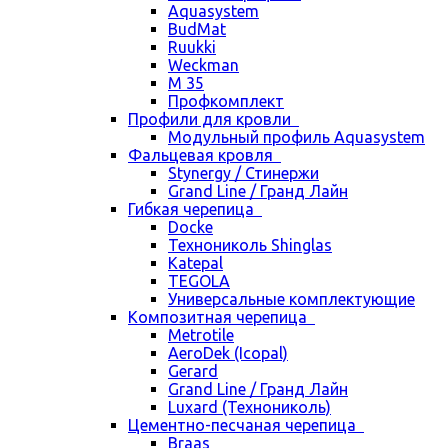
Aquasystem
BudMat
Ruukki
Weckman
М 35
Профкомплект
Профили для кровли
Модульный профиль Aquasystem
Фальцевая кровля
Stynergy / Стинержи
Grand Line / Гранд Лайн
Гибкая черепица
Docke
Технониколь Shinglas
Katepal
TEGOLA
Универсальные комплектующие
Композитная черепица
Metrotile
AeroDek (Icopal)
Gerard
Grand Line / Гранд Лайн
Luxard (Технониколь)
Цементно-песчаная черепица
Braas