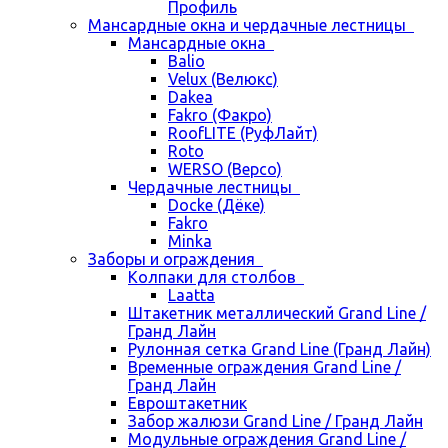
Профиль
Мансардные окна и чердачные лестницы
Мансардные окна
Balio
Velux (Велюкс)
Dakea
Fakro (Факро)
RoofLITE (РуфЛайт)
Roto
WERSO (Версо)
Чердачные лестницы
Docke (Дёке)
Fakro
Minka
Заборы и ограждения
Колпаки для столбов
Laatta
Штакетник металлический Grand Line /
Гранд Лайн
Рулонная сетка Grand Line (Гранд Лайн)
Временные ограждения Grand Line /
Гранд Лайн
Евроштакетник
Забор жалюзи Grand Line / Гранд Лайн
Модульные ограждения Grand Line /