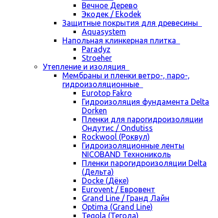
Вечное Дерево
Экодек / Ekodek
Защитные покрытия для древесины
Aquasystem
Напольная клинкерная плитка
Paradyz
Stroeher
Утепление и изоляция
Мембраны и пленки ветро-, паро-,
гидроизоляционные
Eurotop Fakro
Гидроизоляция фундамента Delta
Dorken
Пленки для парогидроизоляции
Ондутис / Ondutiss
Rockwool (Роквул)
Гидроизоляционные ленты
NICOBAND Технониколь
Пленки парогидроизоляции Delta
(Дельта)
Docke (Дёке)
Eurovent / Евровент
Grand Line / Гранд Лайн
Optima (Grand Line)
Tegola (Тегола)