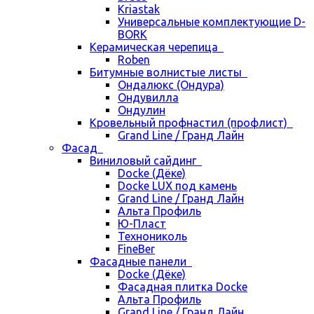
Kriastak
Универсальные комплектующие D-
BORK
Керамическая черепица
Roben
Битумные волнистые листы
Ондалюкс (Ондура)
Ондувилла
Ондулин
Кровельный профнастил (профлист)
Grand Line / Гранд Лайн
Фасад
Виниловый сайдинг
Docke (Дёке)
Docke LUX под камень
Grand Line / Гранд Лайн
Альта Профиль
Ю-Пласт
Технониколь
FineBer
Фасадные панели
Docke (Дёке)
Фасадная плитка Docke
Альта Профиль
Grand Line / Гранд Лайн