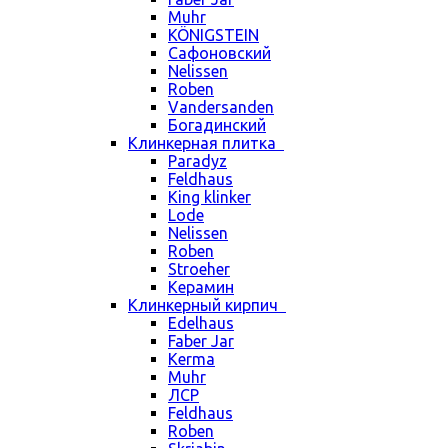
Muhr
KÖNIGSTEIN
Сафоновский
Nelissen
Roben
Vandersanden
Богадинский
Клинкерная плитка
Paradyz
Feldhaus
King klinker
Lode
Nelissen
Roben
Stroeher
Керамин
Клинкерный кирпич
Edelhaus
Faber Jar
Kerma
Muhr
ЛСР
Feldhaus
Roben