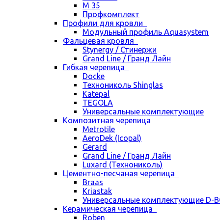
М 35
Профкомплект
Профили для кровли
Модульный профиль Aquasystem
Фальцевая кровля
Stynergy / Стинержи
Grand Line / Гранд Лайн
Гибкая черепица
Docke
Технониколь Shinglas
Katepal
TEGOLA
Универсальные комплектующие
Композитная черепица
Metrotile
AeroDek (Icopal)
Gerard
Grand Line / Гранд Лайн
Luxard (Технониколь)
Цементно-песчаная черепица
Braas
Kriastak
Универсальные комплектующие D-
Керамическая черепица
Roben