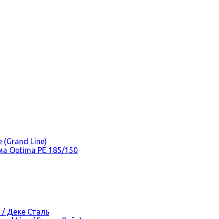
(Grand Line)
а Optima PE 185/150
 / Дёке Сталь