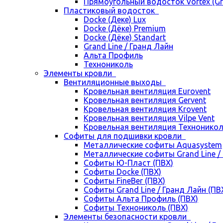
Прямоугольный водосток Vortex (Gra
Пластиковый водосток
Docke (Деке) Lux
Docke (Дёке) Premium
Docke (Дёке) Standart
Grand Line / Гранд Лайн
Альта Профиль
Технониколь
Элементы кровли
Вентиляционные выходы
Кровельная вентиляция Eurovent
Кровельная вентиляция Gervent
Кровельная вентиляция Krovent
Кровельная вентиляция Vilpe Vent
Кровельная вентиляция Технонико
Cофиты для подшивки кровли
Металлические софиты Aquasystem
Металлические софиты Grand Line /
Софиты Ю-Пласт (ПВХ)
Софиты Docke (ПВХ)
Софиты FineBer (ПВХ)
Софиты Grand Line / Гранд Лайн (ПВ
Софиты Альта Профиль (ПВХ)
Софиты Технониколь (ПВХ)
Элементы безопасности кровли