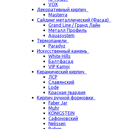
VOX
Декоративный кирпич
Masterra
Сайдинг металлический (Фасад)
Grand Line / Гранд Лайн
Металл Профиль
Aquasystem
Термопанели
Paradyz
Искусственный камень
White Hills
Балтфасад
VIP Kamni
Керамический кирпич
ЛСР
Славянский
Lode
Красная гвардия
Кирпич ручной формовки
Faber Jar
Muhr
KÖNIGSTEIN
Сафоновский
Nelissen
Roben