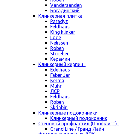
Vandersanden
Богадинский
Клинкерная плитка
Paradyz
Feldhaus
King klinker
Lode
Nelissen
Roben
Stroeher
Керамин
Клинкерный кирпич
Edelhaus
Faber Jar
Kerma
Muhr
ЛСР
Feldhaus
Roben
Skriabin
Клинкерные подоконники
Клинкерный подоконник
Стеновой профнастил (Профлист)
Grand Line / Гранд Лайн