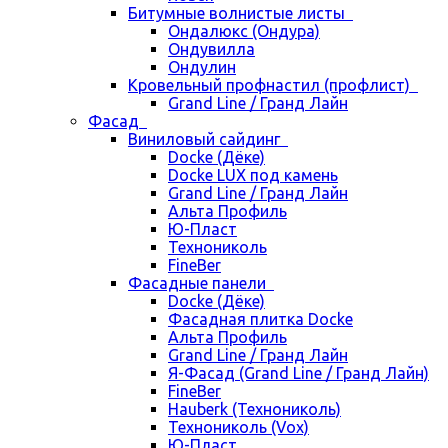
Битумные волнистые листы
Ондалюкс (Ондура)
Ондувилла
Ондулин
Кровельный профнастил (профлист)
Grand Line / Гранд Лайн
Фасад
Виниловый сайдинг
Docke (Дёке)
Docke LUX под камень
Grand Line / Гранд Лайн
Альта Профиль
Ю-Пласт
Технониколь
FineBer
Фасадные панели
Docke (Дёке)
Фасадная плитка Docke
Альта Профиль
Grand Line / Гранд Лайн
Я-Фасад (Grand Line / Гранд Лайн)
FineBer
Hauberk (Технониколь)
Технониколь (Vox)
Ю-Пласт