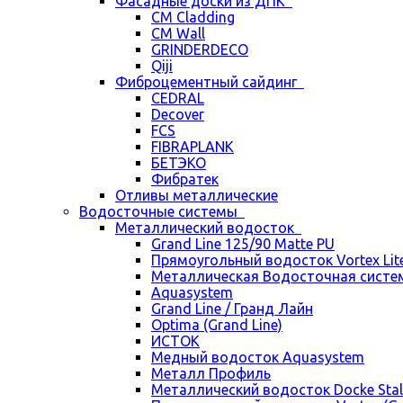
Фасадные доски из ДПК
CM Cladding
CM Wall
GRINDERDECO
Qiji
Фиброцементный сайдинг
CEDRAL
Decover
FCS
FIBRAPLANK
БЕТЭКО
Фибратек
Отливы металлические
Водосточные системы
Металлический водосток
Grand Line 125/90 Matte PU
Прямоугольный водосток Vortex Lite 
Металлическая Водосточная систем
Aquasystem
Grand Line / Гранд Лайн
Optima (Grand Line)
ИСТОК
Медный водосток Aquasystem
Металл Профиль
Металлический водосток Docke Stal