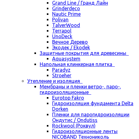
Grand Line / Гранд Лайн
Grinderdeco
Nautic Prime
Polivan
TalverWood
Terrapol
UnoDeck
Вечное Дерево
Экодек / Ekodek
Защитные покрытия для древесины
Aquasystem
Напольная клинкерная плитка
Paradyz
Stroeher
Утепление и изоляция
Мембраны и пленки ветро-, паро-,
гидроизоляционные
Eurotop Fakro
Гидроизоляция фундамента Delta
Dorken
Пленки для парогидроизоляции
Ондутис / Ondutiss
Rockwool (Роквул)
Гидроизоляционные ленты
NICOBAND Технониколь