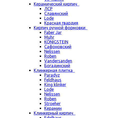
Керамический кирпич
ЛСР
Славянский
Lode
Красная гвардия
Кирпич ручной формовки
Faber Jar
Muhr
KÖNIGSTEIN
Сафоновский
Nelissen
Roben
Vandersanden
Богадинский
Клинкерная плитка
Paradyz
Feldhaus
King klinker
Lode
Nelissen
Roben
Stroeher
Керамин
Клинкерный кирпич
Edelhaus