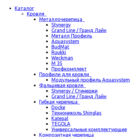
Каталог
Кровля
Металлочерепица
Stynergy
Grand Line / Гранд Лайн
Металл Профиль
Aquasystem
BudMat
Ruukki
Weckman
М 35
Профкомплект
Профили для кровли
Модульный профиль Aquasystem
Фальцевая кровля
Stynergy / Стинержи
Grand Line / Гранд Лайн
Гибкая черепица
Docke
Технониколь Shinglas
Katepal
TEGOLA
Универсальные комплектующие
Композитная черепица