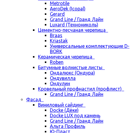
Metrotile
AeroDek (Icopal)
Gerard
Grand Line / Гранд Лайн
Luxard (Технониколь)
Цементно-песчаная черепица
Braas
Kriastak
Универсальные комплектующие D-
BORK
Керамическая черепица
Roben
Битумные волнистые листы
Ондалюкс (Ондура)
Ондувилла
Ондулин
Кровельный профнастил (профлист)
Grand Line / Гранд Лайн
Фасад
Виниловый сайдинг
Docke (Дёке)
Docke LUX под камень
Grand Line / Гранд Лайн
Альта Профиль
Ю-Пласт