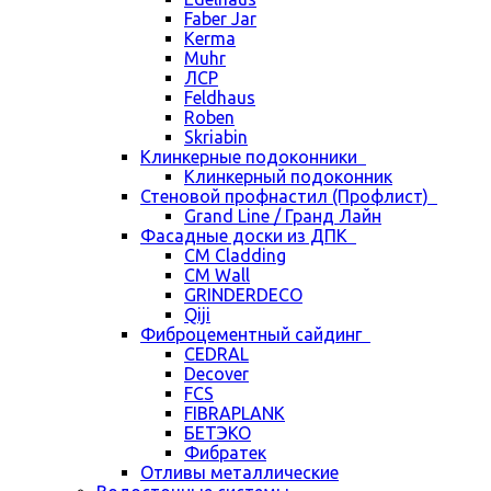
Faber Jar
Kerma
Muhr
ЛСР
Feldhaus
Roben
Skriabin
Клинкерные подоконники
Клинкерный подоконник
Стеновой профнастил (Профлист)
Grand Line / Гранд Лайн
Фасадные доски из ДПК
CM Cladding
CM Wall
GRINDERDECO
Qiji
Фиброцементный сайдинг
CEDRAL
Decover
FCS
FIBRAPLANK
БЕТЭКО
Фибратек
Отливы металлические