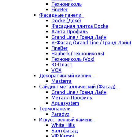
Технониколь
FineBer
Фасадные панели
Docke (Дёке)
Фасадная плитка Docke
Альта Профиль
Grand Line / Гранд Лайн
Я-Фасад (Grand Line / Гранд Лайн)
FineBer
Hauberk (Технониколь)
Технониколь (Vox)
Ю-Пласт
VOX
Декоративный кирпич
Masterra
Сайдинг металлический (Фасад)
Grand Line / Гранд Лайн
Металл Профиль
Aquasystem
Термопанели
Paradyz
Искусственный камень
White Hills
Балтфасад
VIP Kamni