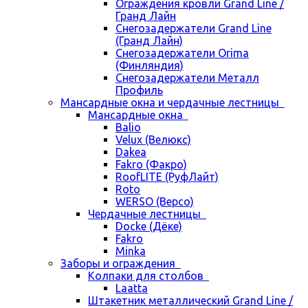
Ограждения кровли Grand Line /
Гранд Лайн
Снегозадержатели Grand Line
(Гранд Лайн)
Снегозадержатели Orima
(Финляндия)
Снегозадержатели Металл
Профиль
Мансардные окна и чердачные лестницы
Мансардные окна
Balio
Velux (Велюкс)
Dakea
Fakro (Факро)
RoofLITE (РуфЛайт)
Roto
WERSO (Версо)
Чердачные лестницы
Docke (Дёке)
Fakro
Minka
Заборы и ограждения
Колпаки для столбов
Laatta
Штакетник металлический Grand Line /