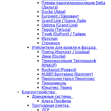
Пленки парогидроизоляции Delta
(Дельта)
Docke (Дёке)
Eurovent / Евровент
Grand Line / Гранд Лайн
Optima (Grand Line)
Tegola (Тегола)
Tyvek (DuPont) / Тайвек
Изоспан
Строизол
Утеплители для кровли и фасада
Плиты Изоплат / Isoplaat
Дёке (Docke)
Термоизоляция Теплокнауф
(KNAUF)
Rockwool (Роквул)
МДВП Белтермо (Белплит)
Пенополистерол Пеноплэкс
Технониколь
Юматекс Термо
Благоустройство
Дренажные системы
Альта Профиль
Тротуарная плитка
ЛСР