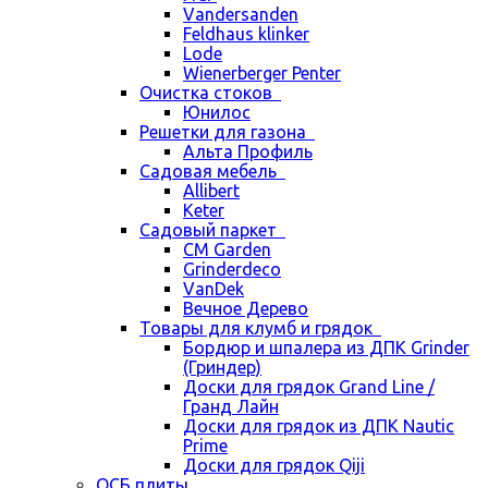
Vandersanden
Feldhaus klinker
Lode
Wienerberger Penter
Очистка стоков
Юнилос
Решетки для газона
Альта Профиль
Садовая мебель
Allibert
Keter
Садовый паркет
CM Garden
Grinderdeco
VanDek
Вечное Дерево
Товары для клумб и грядок
Бордюр и шпалера из ДПК Grinder
(Гриндер)
Доски для грядок Grand Line /
Гранд Лайн
Доски для грядок из ДПК Nautic
Prime
Доски для грядок Qiji
ОСБ плиты