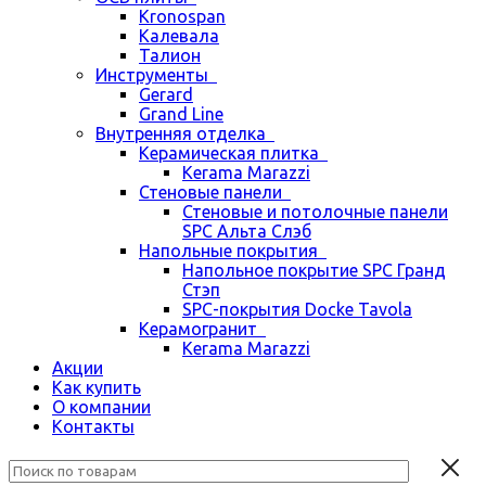
Kronospan
Калевала
Талион
Инструменты
Gerard
Grand Line
Внутренняя отделка
Керамическая плитка
Kerama Marazzi
Стеновые панели
Стеновые и потолочные панели
SPC Альта Слэб
Напольные покрытия
Напольное покрытие SPC Гранд
Стэп
SPC-покрытия Docke Tavola
Керамогранит
Kerama Marazzi
Акции
Как купить
О компании
Контакты