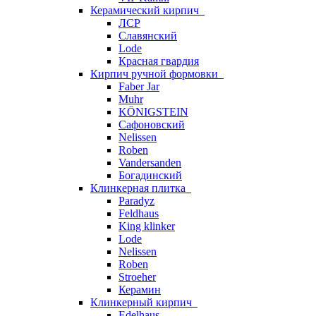
Керамический кирпич
ЛСР
Славянский
Lode
Красная гвардия
Кирпич ручной формовки
Faber Jar
Muhr
KÖNIGSTEIN
Сафоновский
Nelissen
Roben
Vandersanden
Богадинский
Клинкерная плитка
Paradyz
Feldhaus
King klinker
Lode
Nelissen
Roben
Stroeher
Керамин
Клинкерный кирпич
Edelhaus