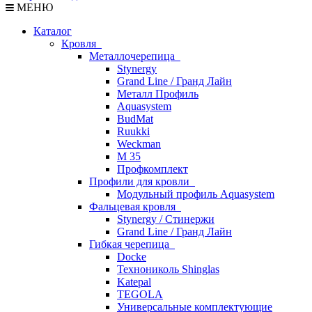
МЕНЮ
Каталог
Кровля
Металлочерепица
Stynergy
Grand Line / Гранд Лайн
Металл Профиль
Aquasystem
BudMat
Ruukki
Weckman
М 35
Профкомплект
Профили для кровли
Модульный профиль Aquasystem
Фальцевая кровля
Stynergy / Стинержи
Grand Line / Гранд Лайн
Гибкая черепица
Docke
Технониколь Shinglas
Katepal
TEGOLA
Универсальные комплектующие