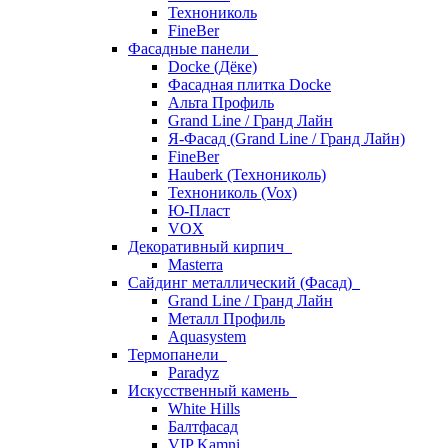
Технониколь
FineBer
Фасадные панели
Docke (Дёке)
Фасадная плитка Docke
Альта Профиль
Grand Line / Гранд Лайн
Я-Фасад (Grand Line / Гранд Лайн)
FineBer
Hauberk (Технониколь)
Технониколь (Vox)
Ю-Пласт
VOX
Декоративный кирпич
Masterra
Сайдинг металлический (Фасад)
Grand Line / Гранд Лайн
Металл Профиль
Aquasystem
Термопанели
Paradyz
Искусственный камень
White Hills
Балтфасад
VIP Kamni