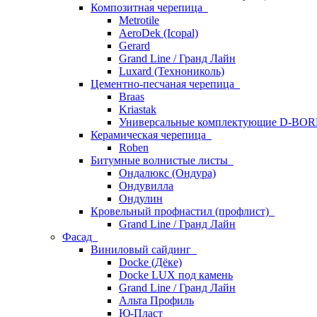
Композитная черепица
Metrotile
AeroDek (Icopal)
Gerard
Grand Line / Гранд Лайн
Luxard (Технониколь)
Цементно-песчаная черепица
Braas
Kriastak
Универсальные комплектующие D-BO
Керамическая черепица
Roben
Битумные волнистые листы
Ондалюкс (Ондура)
Ондувилла
Ондулин
Кровельный профнастил (профлист)
Grand Line / Гранд Лайн
Фасад
Виниловый сайдинг
Docke (Дёке)
Docke LUX под камень
Grand Line / Гранд Лайн
Альта Профиль
Ю-Пласт