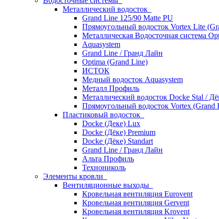
Водосточные системы
Металлический водосток
Grand Line 125/90 Matte PU
Прямоугольный водосток Vortex Lite (Gr
Металлическая Водосточная система Opt
Aquasystem
Grand Line / Гранд Лайн
Optima (Grand Line)
ИСТОК
Медный водосток Aquasystem
Металл Профиль
Металлический водосток Docke Stal / Дё
Прямоугольный водосток Vortex (Grand L
Пластиковый водосток
Docke (Деке) Lux
Docke (Дёке) Premium
Docke (Дёке) Standart
Grand Line / Гранд Лайн
Альта Профиль
Технониколь
Элементы кровли
Вентиляционные выходы
Кровельная вентиляция Eurovent
Кровельная вентиляция Gervent
Кровельная вентиляция Krovent