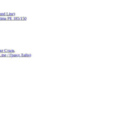
and Line)
ima PE 185/150
ке Сталь
ine / Гранд Лайн)