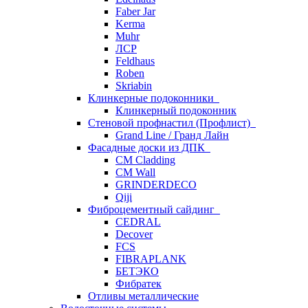
Faber Jar
Kerma
Muhr
ЛСР
Feldhaus
Roben
Skriabin
Клинкерные подоконники
Клинкерный подоконник
Стеновой профнастил (Профлист)
Grand Line / Гранд Лайн
Фасадные доски из ДПК
CM Cladding
CM Wall
GRINDERDECO
Qiji
Фиброцементный сайдинг
CEDRAL
Decover
FCS
FIBRAPLANK
БЕТЭКО
Фибратек
Отливы металлические