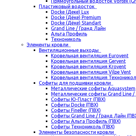
Прямоугольный водосток Vortex (Gra
Пластиковый водосток
Docke (Деке) Lux
Docke (Дёке) Premium
Docke (Дёке) Standart
Grand Line / Гранд Лайн
Альта Профиль
Технониколь
Элементы кровли
Вентиляционные выходы
Кровельная вентиляция Eurovent
Кровельная вентиляция Gervent
Кровельная вентиляция Krovent
Кровельная вентиляция Vilpe Vent
Кровельная вентиляция Технонико
Cофиты для подшивки кровли
Металлические софиты Aquasystem
Металлические софиты Grand Line /
Софиты Ю-Пласт (ПВХ)
Софиты Docke (ПВХ)
Софиты FineBer (ПВХ)
Софиты Grand Line / Гранд Лайн (ПВ
Софиты Альта Профиль (ПВХ)
Софиты Технониколь (ПВХ)
Элементы безопасности кровли