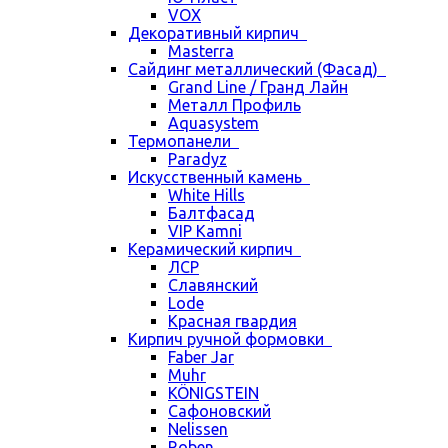
VOX
Декоративный кирпич
Masterra
Сайдинг металлический (Фасад)
Grand Line / Гранд Лайн
Металл Профиль
Aquasystem
Термопанели
Paradyz
Искусственный камень
White Hills
Балтфасад
VIP Kamni
Керамический кирпич
ЛСР
Славянский
Lode
Красная гвардия
Кирпич ручной формовки
Faber Jar
Muhr
KÖNIGSTEIN
Сафоновский
Nelissen
Roben