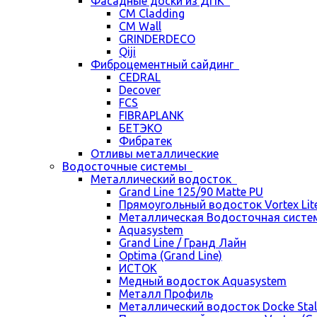
Фасадные доски из ДПК
CM Cladding
CM Wall
GRINDERDECO
Qiji
Фиброцементный сайдинг
CEDRAL
Decover
FCS
FIBRAPLANK
БЕТЭКО
Фибратек
Отливы металлические
Водосточные системы
Металлический водосток
Grand Line 125/90 Matte PU
Прямоугольный водосток Vortex Lite 
Металлическая Водосточная систем
Aquasystem
Grand Line / Гранд Лайн
Optima (Grand Line)
ИСТОК
Медный водосток Aquasystem
Металл Профиль
Металлический водосток Docke Stal