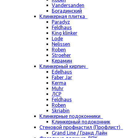
Vandersanden
Богадинский
Клинкерная плитка
Paradyz
Feldhaus
King klinker
Lode
Nelissen
Roben
Stroeher
Керамин
Клинкерный кирпич
Edelhaus
Faber Jar
Kerma
Muhr
ЛСР
Feldhaus
Roben
Skriabin
Клинкерные подоконники
Клинкерный подоконник
Стеновой профнастил (Профлист)
Grand Line / Гранд Лайн