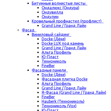
Битумные волнистые листы
Ондалюкс (Ондура)
Ондувилла
Ондулин
Кровельный профнастил (профлист)
Grand Line / Гранд Лайн
Фасад
Виниловый сайдинг
Docke (Дёке)
Docke LUX под камень
Grand Line / Гранд Лайн
Альта Профиль
Ю-Пласт
Технониколь
FineBer
Фасадные панели
Docke (Дёке)
Фасадная плитка Docke
Альта Профиль
Grand Line / Гранд Лайн
Я-Фасад (Grand Line / Гранд Лайн)
FineBer
Hauberk (Технониколь)
Технониколь (Vox)
Ю-Пласт