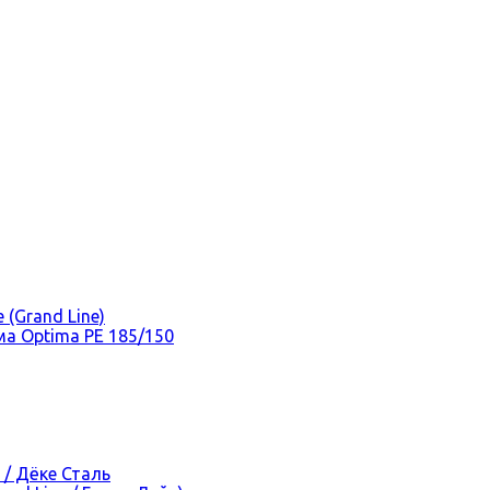
(Grand Line)
а Optima PE 185/150
 / Дёке Сталь