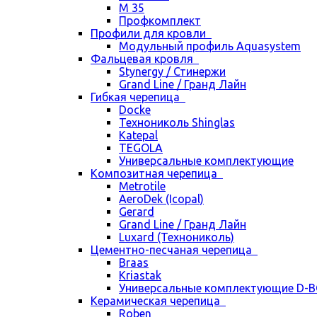
М 35
Профкомплект
Профили для кровли
Модульный профиль Aquasystem
Фальцевая кровля
Stynergy / Стинержи
Grand Line / Гранд Лайн
Гибкая черепица
Docke
Технониколь Shinglas
Katepal
TEGOLA
Универсальные комплектующие
Композитная черепица
Metrotile
AeroDek (Icopal)
Gerard
Grand Line / Гранд Лайн
Luxard (Технониколь)
Цементно-песчаная черепица
Braas
Kriastak
Универсальные комплектующие D-
Керамическая черепица
Roben