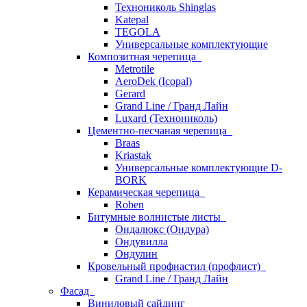
Технониколь Shinglas
Katepal
TEGOLA
Универсальные комплектующие
Композитная черепица
Metrotile
AeroDek (Icopal)
Gerard
Grand Line / Гранд Лайн
Luxard (Технониколь)
Цементно-песчаная черепица
Braas
Kriastak
Универсальные комплектующие D-
BORK
Керамическая черепица
Roben
Битумные волнистые листы
Ондалюкс (Ондура)
Ондувилла
Ондулин
Кровельный профнастил (профлист)
Grand Line / Гранд Лайн
Фасад
Виниловый сайдинг