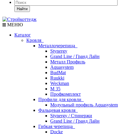
Найти
МЕНЮ
Каталог
Кровля
Металлочерепица
Stynergy
Grand Line / Гранд Лайн
Металл Профиль
Aquasystem
BudMat
Ruukki
Weckman
М 35
Профкомплект
Профили для кровли
Модульный профиль Aquasystem
Фальцевая кровля
Stynergy / Стинержи
Grand Line / Гранд Лайн
Гибкая черепица
Docke