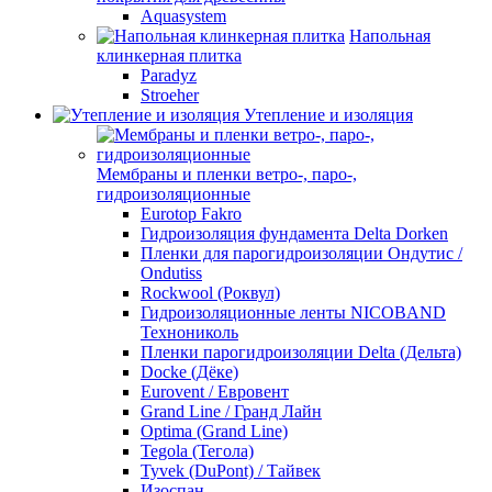
Aquasystem
Напольная
клинкерная плитка
Paradyz
Stroeher
Утепление и изоляция
Мембраны и пленки ветро-, паро-,
гидроизоляционные
Eurotop Fakro
Гидроизоляция фундамента Delta Dorken
Пленки для парогидроизоляции Ондутис /
Ondutiss
Rockwool (Роквул)
Гидроизоляционные ленты NICOBAND
Технониколь
Пленки парогидроизоляции Delta (Дельта)
Docke (Дёке)
Eurovent / Евровент
Grand Line / Гранд Лайн
Optima (Grand Line)
Tegola (Тегола)
Tyvek (DuPont) / Тайвек
Изоспан