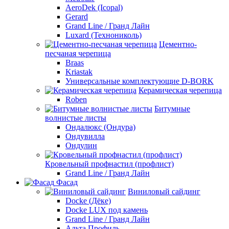
AeroDek (Icopal)
Gerard
Grand Line / Гранд Лайн
Luxard (Технониколь)
Цементно-
песчаная черепица
Braas
Kriastak
Универсальные комплектующие D-BORK
Керамическая черепица
Roben
Битумные
волнистые листы
Ондалюкс (Ондура)
Ондувилла
Ондулин
Кровельный профнастил (профлист)
Grand Line / Гранд Лайн
Фасад
Виниловый сайдинг
Docke (Дёке)
Docke LUX под камень
Grand Line / Гранд Лайн
Альта Профиль