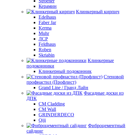
Stroeher
Керамин
Клинкерный кирпич
Edelhaus
Faber Jar
Kerma
Muhr
ЛСР
Feldhaus
Roben
Skriabin
Клинкерные
подоконники
Клинкерный подоконник
Стеновой
профнастил (Профлист)
Grand Line / Гранд Лайн
Фасадные доски из
ДПК
CM Cladding
CM Wall
GRINDERDECO
Qiji
Фиброцементный
сайдинг