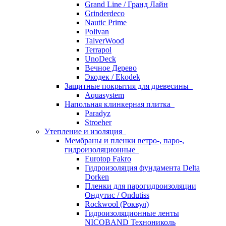
Grand Line / Гранд Лайн
Grinderdeco
Nautic Prime
Polivan
TalverWood
Terrapol
UnoDeck
Вечное Дерево
Экодек / Ekodek
Защитные покрытия для древесины
Aquasystem
Напольная клинкерная плитка
Paradyz
Stroeher
Утепление и изоляция
Мембраны и пленки ветро-, паро-,
гидроизоляционные
Eurotop Fakro
Гидроизоляция фундамента Delta
Dorken
Пленки для парогидроизоляции
Ондутис / Ondutiss
Rockwool (Роквул)
Гидроизоляционные ленты
NICOBAND Технониколь