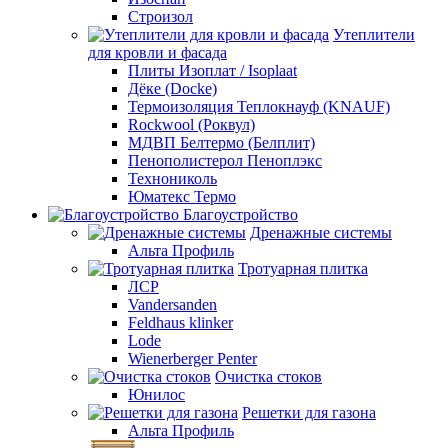
Строизол
Утеплители
для кровли и фасада
Плиты Изоплат / Isoplaat
Дёке (Docke)
Термоизоляция Теплокнауф (KNAUF)
Rockwool (Роквул)
МДВП Белтермо (Белплит)
Пенополистерол Пеноплэкс
Технониколь
Юматекс Термо
Благоустройство
Дренажные системы
Альта Профиль
Тротуарная плитка
ЛСР
Vandersanden
Feldhaus klinker
Lode
Wienerberger Penter
Очистка стоков
Юнилос
Решетки для газона
Альта Профиль