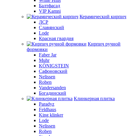
White Hills
Балтфасад
VIP Kamni
Керамический кирпич
ЛСР
Славянский
Lode
Красная гвардия
Кирпич ручной
формовки
Faber Jar
Muhr
KÖNIGSTEIN
Сафоновский
Nelissen
Roben
Vandersanden
Богадинский
Клинкерная плитка
Paradyz
Feldhaus
King klinker
Lode
Nelissen
Roben