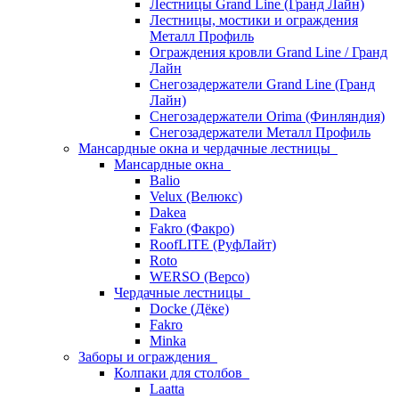
Лестницы Grand Line (Гранд Лайн)
Лестницы, мостики и ограждения
Металл Профиль
Ограждения кровли Grand Line / Гранд
Лайн
Снегозадержатели Grand Line (Гранд
Лайн)
Снегозадержатели Orima (Финляндия)
Снегозадержатели Металл Профиль
Мансардные окна и чердачные лестницы
Мансардные окна
Balio
Velux (Велюкс)
Dakea
Fakro (Факро)
RoofLITE (РуфЛайт)
Roto
WERSO (Версо)
Чердачные лестницы
Docke (Дёке)
Fakro
Minka
Заборы и ограждения
Колпаки для столбов
Laatta