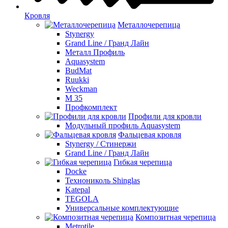
Кровля
Металлочерепица
Stynergy
Grand Line / Гранд Лайн
Металл Профиль
Aquasystem
BudMat
Ruukki
Weckman
М 35
Профкомплект
Профили для кровли
Модульный профиль Aquasystem
Фальцевая кровля
Stynergy / Стинержи
Grand Line / Гранд Лайн
Гибкая черепица
Docke
Технониколь Shinglas
Katepal
TEGOLA
Универсальные комплектующие
Композитная черепица
Metrotile