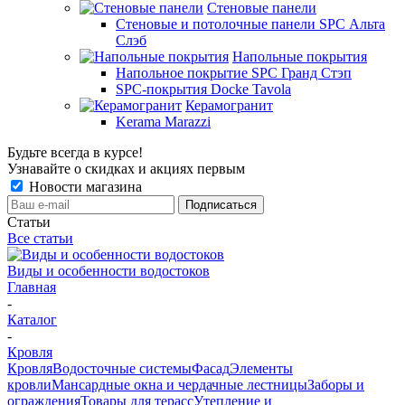
Стеновые панели
Стеновые и потолочные панели SPC Альта
Слэб
Напольные покрытия
Напольное покрытие SPC Гранд Стэп
SPC-покрытия Docke Tavola
Керамогранит
Kerama Marazzi
Будьте всегда в курсе!
Узнавайте о скидках и акциях первым
Новости магазина
Статьи
Все статьи
Виды и особенности водостоков
Главная
-
Каталог
-
Кровля
Кровля
Водосточные системы
Фасад
Элементы
кровли
Мансардные окна и чердачные лестницы
Заборы и
ограждения
Товары для терасс
Утепление и