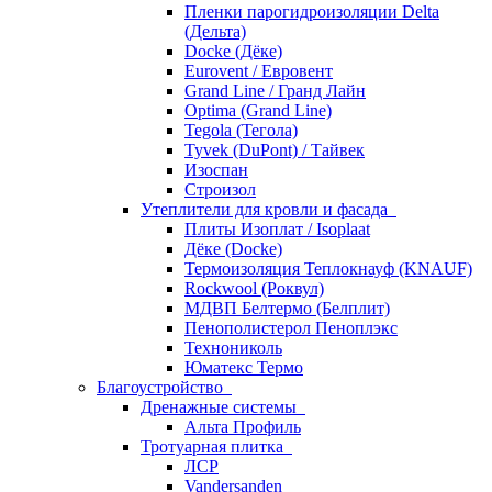
Пленки парогидроизоляции Delta
(Дельта)
Docke (Дёке)
Eurovent / Евровент
Grand Line / Гранд Лайн
Optima (Grand Line)
Tegola (Тегола)
Tyvek (DuPont) / Тайвек
Изоспан
Строизол
Утеплители для кровли и фасада
Плиты Изоплат / Isoplaat
Дёке (Docke)
Термоизоляция Теплокнауф (KNAUF)
Rockwool (Роквул)
МДВП Белтермо (Белплит)
Пенополистерол Пеноплэкс
Технониколь
Юматекс Термо
Благоустройство
Дренажные системы
Альта Профиль
Тротуарная плитка
ЛСР
Vandersanden