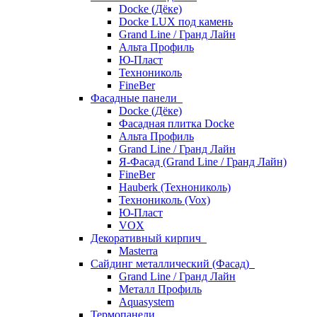
Docke (Дёке)
Docke LUX под камень
Grand Line / Гранд Лайн
Альта Профиль
Ю-Пласт
Технониколь
FineBer
Фасадные панели
Docke (Дёке)
Фасадная плитка Docke
Альта Профиль
Grand Line / Гранд Лайн
Я-Фасад (Grand Line / Гранд Лайн)
FineBer
Hauberk (Технониколь)
Технониколь (Vox)
Ю-Пласт
VOX
Декоративный кирпич
Masterra
Сайдинг металлический (Фасад)
Grand Line / Гранд Лайн
Металл Профиль
Aquasystem
Термопанели