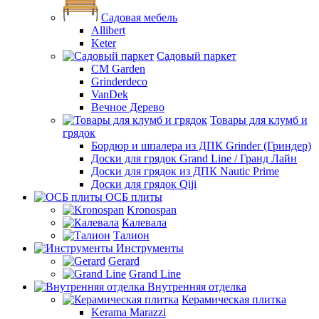
Садовая мебель
Allibert
Keter
Садовый паркет
CM Garden
Grinderdeco
VanDek
Вечное Дерево
Товары для клумб и
грядок
Бордюр и шпалера из ДПК Grinder (Гриндер)
Доски для грядок Grand Line / Гранд Лайн
Доски для грядок из ДПК Nautic Prime
Доски для грядок Qiji
ОСБ плиты
Kronospan
Калевала
Талион
Инструменты
Gerard
Grand Line
Внутренняя отделка
Керамическая плитка
Kerama Marazzi