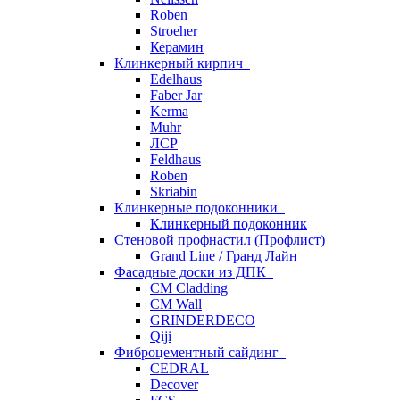
Roben
Stroeher
Керамин
Клинкерный кирпич
Edelhaus
Faber Jar
Kerma
Muhr
ЛСР
Feldhaus
Roben
Skriabin
Клинкерные подоконники
Клинкерный подоконник
Стеновой профнастил (Профлист)
Grand Line / Гранд Лайн
Фасадные доски из ДПК
CM Cladding
CM Wall
GRINDERDECO
Qiji
Фиброцементный сайдинг
CEDRAL
Decover