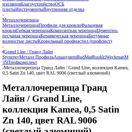
изоляция
Благоустройство
ОСБ
плиты
Инструменты
Внутренняя отделка
-
Металлочерепица
Металлочерепица
Профили для кровли
Фальцевая
кровля
Гибкая черепица
Композитная черепица
Цементно-
песчаная черепица
Керамическая черепица
Битумные
волнистые листы
Кровельный профнастил (профлист)
-
Grand Line / Гранд Лайн
Stynergy
Металл Профиль
Aquasystem
BudMat
Ruukki
Weckman
М
35
Профкомплект
-
Металлочерепица Гранд Лайн / Grand Line, коллекция Kamea,
0,5 Satin Zn 140, цвет RAL 9006 (светлый алюминий)
Металлочерепица Гранд
Лайн / Grand Line,
коллекция Kamea, 0,5 Satin
Zn 140, цвет RAL 9006
(светлый алюминий)