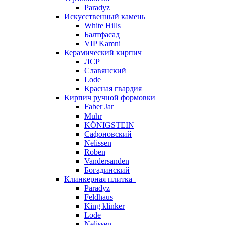
Paradyz
Искусственный камень
White Hills
Балтфасад
VIP Kamni
Керамический кирпич
ЛСР
Славянский
Lode
Красная гвардия
Кирпич ручной формовки
Faber Jar
Muhr
KÖNIGSTEIN
Сафоновский
Nelissen
Roben
Vandersanden
Богадинский
Клинкерная плитка
Paradyz
Feldhaus
King klinker
Lode
Nelissen