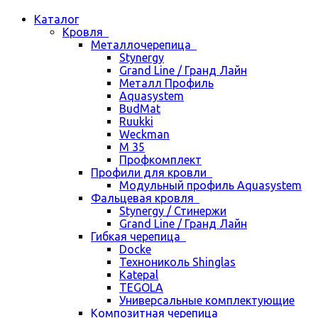
Каталог
Кровля
Металлочерепица
Stynergy
Grand Line / Гранд Лайн
Металл Профиль
Aquasystem
BudMat
Ruukki
Weckman
М 35
Профкомплект
Профили для кровли
Модульный профиль Aquasystem
Фальцевая кровля
Stynergy / Стинержи
Grand Line / Гранд Лайн
Гибкая черепица
Docke
Технониколь Shinglas
Katepal
TEGOLA
Универсальные комплектующие
Композитная черепица