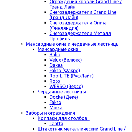
Ограждения кровли Grand Line /
Гранд Лайн
Снегозадержатели Grand Line
(Гранд Лайн)
Снегозадержатели Orima
(Финляндия)
Снегозадержатели Металл
Профиль
Мансардные окна и чердачные лестницы
Мансардные окна
Balio
Velux (Велюкс)
Dakea
Fakro (Факро)
RoofLITE (РуфЛайт)
Roto
WERSO (Версо)
Чердачные лестницы
Docke (Дёке)
Fakro
Minka
Заборы и ограждения
Колпаки для столбов
Laatta
Штакетник металлический Grand Line /