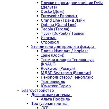
Пленки парогидроизоляции Delta
(Дельта)
Docke (Дёке)
Eurovent / Евровент
Grand Line / Гранд Лайн
Optima (Grand Line)
Tegola (Тегола)
Tyvek (DuPont) / Тайвек
Изоспан
Строизол
Утеплители для кровли и фасада
Плиты Изоплат / Isoplaat
Дёке (Docke)
Термоизоляция Теплокнауф
(KNAUF)
Rockwool (Роквул)
МДВП Белтермо (Белплит)
Пенополистерол Пеноплэкс
Технониколь
Юматекс Термо
Благоустройство
Дренажные системы
Альта Профиль
Тротуарная плитка
ЛСР