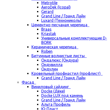
Metrotile
AeroDek (Icopal)
Gerard
Grand Line / Гранд Лайн
Luxard (Технониколь)
Цементно-песчаная черепица
Braas
Kriastak
Универсальные комплектующие D-
BORK
Керамическая черепица
Roben
Битумные волнистые листы
Ондалюкс (Ондура)
Ондувилла
Ондулин
Кровельный профнастил (профлист)
Grand Line / Гранд Лайн
Фасад
Виниловый сайдинг
Docke (Дёке)
Docke LUX под камень
Grand Line / Гранд Лайн
Альта Профиль
Ю-Пласт