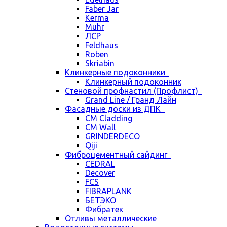
Faber Jar
Kerma
Muhr
ЛСР
Feldhaus
Roben
Skriabin
Клинкерные подоконники
Клинкерный подоконник
Стеновой профнастил (Профлист)
Grand Line / Гранд Лайн
Фасадные доски из ДПК
CM Cladding
CM Wall
GRINDERDECO
Qiji
Фиброцементный сайдинг
CEDRAL
Decover
FCS
FIBRAPLANK
БЕТЭКО
Фибратек
Отливы металлические