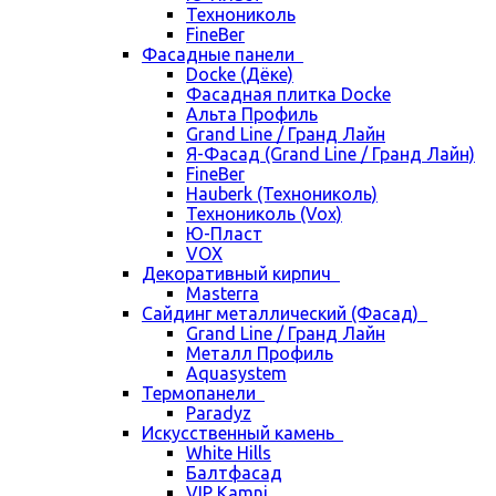
Технониколь
FineBer
Фасадные панели
Docke (Дёке)
Фасадная плитка Docke
Альта Профиль
Grand Line / Гранд Лайн
Я-Фасад (Grand Line / Гранд Лайн)
FineBer
Hauberk (Технониколь)
Технониколь (Vox)
Ю-Пласт
VOX
Декоративный кирпич
Masterra
Сайдинг металлический (Фасад)
Grand Line / Гранд Лайн
Металл Профиль
Aquasystem
Термопанели
Paradyz
Искусственный камень
White Hills
Балтфасад
VIP Kamni