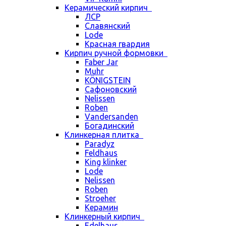
Керамический кирпич
ЛСР
Славянский
Lode
Красная гвардия
Кирпич ручной формовки
Faber Jar
Muhr
KÖNIGSTEIN
Сафоновский
Nelissen
Roben
Vandersanden
Богадинский
Клинкерная плитка
Paradyz
Feldhaus
King klinker
Lode
Nelissen
Roben
Stroeher
Керамин
Клинкерный кирпич
Edelhaus