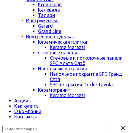
Kronospan
Калевала
Талион
Инструменты
Gerard
Grand Line
Внутренняя отделка
Керамическая плитка
Kerama Marazzi
Стеновые панели
Стеновые и потолочные панели
SPC Альта Слэб
Напольные покрытия
Напольное покрытие SPC Гранд
Стэп
SPC-покрытия Docke Tavola
Керамогранит
Kerama Marazzi
Акции
Как купить
О компании
Контакты