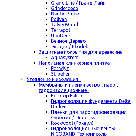
Grand Line / Гранд Лайн
Grinderdeco
Nautic Prime
Polivan
TalverWood
Terrapol
UnoDeck
Вечное Дерево
Экодек / Ekodek
Защитные покрытия для древесины
Aquasystem
Напольная клинкерная плитка
Paradyz
Stroeher
Утепление и изоляция
Мембраны и пленки ветро-, паро-,
гидроизоляционные
Eurotop Fakro
Гидроизоляция фундамента Delta
Dorken
Пленки для парогидроизоляции
Ондутис / Ondutiss
Rockwool (Роквул)
Гидроизоляционные ленты
NICOBAND Технониколь