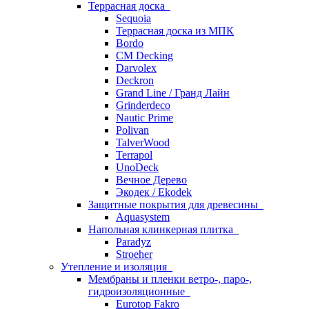
Террасная доска
Sequoia
Террасная доска из МПК
Bordo
CM Decking
Darvolex
Deckron
Grand Line / Гранд Лайн
Grinderdeco
Nautic Prime
Polivan
TalverWood
Terrapol
UnoDeck
Вечное Дерево
Экодек / Ekodek
Защитные покрытия для древесины
Aquasystem
Напольная клинкерная плитка
Paradyz
Stroeher
Утепление и изоляция
Мембраны и пленки ветро-, паро-,
гидроизоляционные
Eurotop Fakro