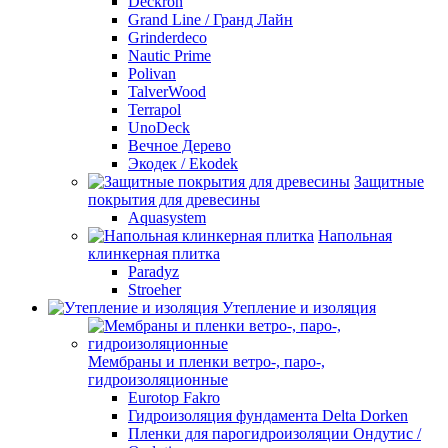
Deckron
Grand Line / Гранд Лайн
Grinderdeco
Nautic Prime
Polivan
TalverWood
Terrapol
UnoDeck
Вечное Дерево
Экодек / Ekodek
Защитные
покрытия для древесины
Aquasystem
Напольная
клинкерная плитка
Paradyz
Stroeher
Утепление и изоляция
Мембраны и пленки ветро-, паро-,
гидроизоляционные
Eurotop Fakro
Гидроизоляция фундамента Delta Dorken
Пленки для парогидроизоляции Ондутис /