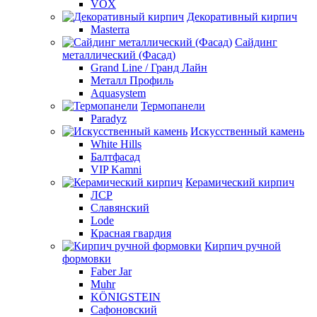
VOX
Декоративный кирпич
Masterra
Сайдинг
металлический (Фасад)
Grand Line / Гранд Лайн
Металл Профиль
Aquasystem
Термопанели
Paradyz
Искусственный камень
White Hills
Балтфасад
VIP Kamni
Керамический кирпич
ЛСР
Славянский
Lode
Красная гвардия
Кирпич ручной
формовки
Faber Jar
Muhr
KÖNIGSTEIN
Сафоновский