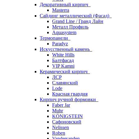
Декоративный кирпич
Masterra
Сайдинг металлический (Фасад)
Grand Line / Гранд Лайн
Металл Профиль
Aquasystem
Термопанели
Paradyz
Искусственный камень
White Hills
Балтфасад
VIP Kamni
Керамический кирпич
ЛСР
Славянский
Lode
Красная гвардия
Кирпич ручной формовки
Faber Jar
Muhr
KÖNIGSTEIN
Сафоновский
Nelissen
Roben
Vandersanden