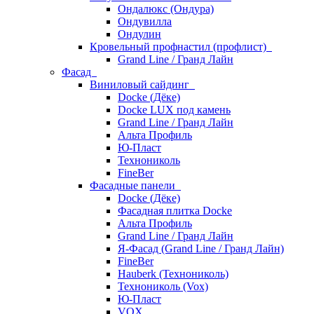
Ондалюкс (Ондура)
Ондувилла
Ондулин
Кровельный профнастил (профлист)
Grand Line / Гранд Лайн
Фасад
Виниловый сайдинг
Docke (Дёке)
Docke LUX под камень
Grand Line / Гранд Лайн
Альта Профиль
Ю-Пласт
Технониколь
FineBer
Фасадные панели
Docke (Дёке)
Фасадная плитка Docke
Альта Профиль
Grand Line / Гранд Лайн
Я-Фасад (Grand Line / Гранд Лайн)
FineBer
Hauberk (Технониколь)
Технониколь (Vox)
Ю-Пласт
VOX