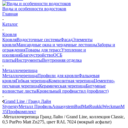
Виды и особенности водостоков
Главная
-
Каталог
-
Кровля
Кровля
Водосточные системы
Фасад
Элементы
кровли
Мансардные окна и чердачные лестницы
Заборы и
ограждения
Товары для терасс
Утепление и
изоляция
Благоустройство
ОСБ
плиты
Инструменты
Внутренняя отделка
-
Металлочерепица
Металлочерепица
Профили для кровли
Фальцевая
кровля
Гибкая черепица
Композитная черепица
Цементно-
песчаная черепица
Керамическая черепица
Битумные
волнистые листы
Кровельный профнастил (профлист)
-
Grand Line / Гранд Лайн
Stynergy
Металл Профиль
Aquasystem
BudMat
Ruukki
Weckman
М
35
Профкомплект
-
Металлочерепица Гранд Лайн / Grand Line, коллекция Classic,
0,5 PurPro Matt Zn275, цвет RAL 7024 (мокрый асфальт)