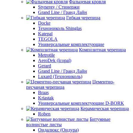
Фальцевая кровля
Stynergy / Стинержи
Grand Line / Гранд Лайн
Гибкая черепица
Docke
Технониколь Shinglas
Katepal
TEGOLA
Универсальные комплектующие
Композитная черепица
Metrotile
AeroDek (Icopal)
Gerard
Grand Line / Гранд Лайн
Luxard (Технониколь)
Цементно-
песчаная черепица
Braas
Kriastak
Универсальные комплектующие D-BORK
Керамическая черепица
Roben
Битумные
волнистые листы
Ондалюкс (Ондура)