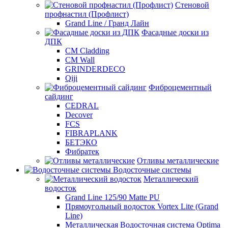
Стеновой
профнастил (Профлист)
Grand Line / Гранд Лайн
Фасадные доски из
ДПК
CM Cladding
CM Wall
GRINDERDECO
Qiji
Фиброцементный
сайдинг
CEDRAL
Decover
FCS
FIBRAPLANK
БЕТЭКО
Фибратек
Отливы металлические
Водосточные системы
Металлический
водосток
Grand Line 125/90 Matte PU
Прямоугольный водосток Vortex Lite (Grand
Line)
Металлическая Водосточная система Optima