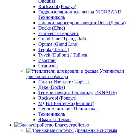
Ondutiss
Rockwool (Роквул)
Гидроизоляционные ленты NICOBAND
Технониколь
Пленки парогидроизоляции Delta (Дельта)
Docke (Дёке)
Eurovent / Евровент
Grand Line / Гранд Лайн
Optima (Grand Line)
Tegola (Тегола)
Tyvek (DuPont) / Тайвек
Изоспан
Строизол
Утеплители
для кровли и фасада
Плиты Изоплат / Isoplaat
Дёке (Docke)
Термоизоляция Теплокнауф (KNAUF)
Rockwool (Роквул)
МДВП Белтермо (Белплит)
Пенополистерол Пеноплэкс
Технониколь
Юматекс Термо
Благоустройство
Дренажные системы