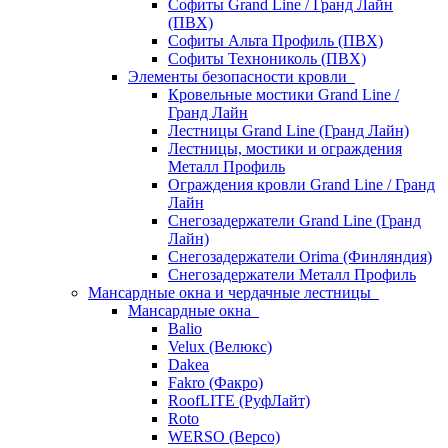
Софиты Grand Line / Гранд Лайн
(ПВХ)
Софиты Альта Профиль (ПВХ)
Софиты Технониколь (ПВХ)
Элементы безопасности кровли
Кровельные мостики Grand Line /
Гранд Лайн
Лестницы Grand Line (Гранд Лайн)
Лестницы, мостики и ограждения
Металл Профиль
Ограждения кровли Grand Line / Гранд
Лайн
Снегозадержатели Grand Line (Гранд
Лайн)
Снегозадержатели Orima (Финляндия)
Снегозадержатели Металл Профиль
Мансардные окна и чердачные лестницы
Мансардные окна
Balio
Velux (Велюкс)
Dakea
Fakro (Факро)
RoofLITE (РуфЛайт)
Roto
WERSO (Версо)