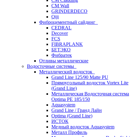
CM Cladding
CM Wall
GRINDERDECO
Qiji
Фиброцементный сайдинг
CEDRAL
Decover
FCS
FIBRAPLANK
БЕТЭКО
Фибратек
Отливы металлические
Водосточные системы
Металлический водосток
Grand Line 125/90 Matte PU
Прямоугольный водосток Vortex Lite
(Grand Line)
Металлическая Водосточная система
Optima PE 185/150
Aquasystem
Grand Line / Гранд Лайн
Optima (Grand Line)
ИСТОК
Медный водосток Aquasystem
Металл Профиль