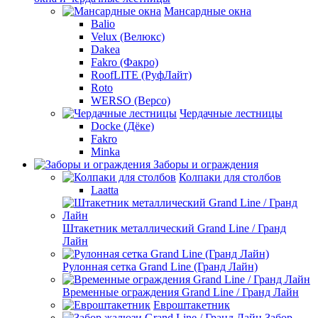
Мансардные окна
Balio
Velux (Велюкс)
Dakea
Fakro (Факро)
RoofLITE (РуфЛайт)
Roto
WERSO (Версо)
Чердачные лестницы
Docke (Дёке)
Fakro
Minka
Заборы и ограждения
Колпаки для столбов
Laatta
Штакетник металлический Grand Line / Гранд
Лайн
Рулонная сетка Grand Line (Гранд Лайн)
Временные ограждения Grand Line / Гранд Лайн
Евроштакетник
Забор