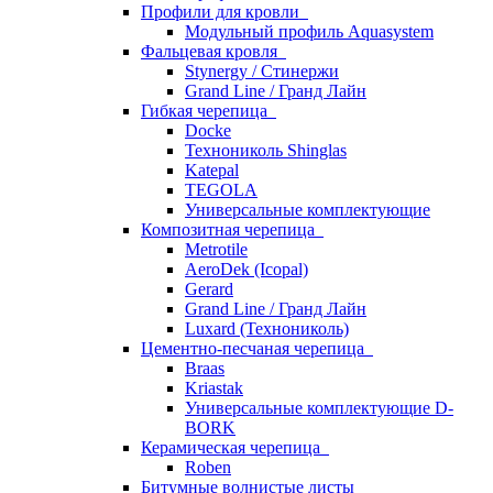
Профили для кровли
Модульный профиль Aquasystem
Фальцевая кровля
Stynergy / Стинержи
Grand Line / Гранд Лайн
Гибкая черепица
Docke
Технониколь Shinglas
Katepal
TEGOLA
Универсальные комплектующие
Композитная черепица
Metrotile
AeroDek (Icopal)
Gerard
Grand Line / Гранд Лайн
Luxard (Технониколь)
Цементно-песчаная черепица
Braas
Kriastak
Универсальные комплектующие D-
BORK
Керамическая черепица
Roben
Битумные волнистые листы