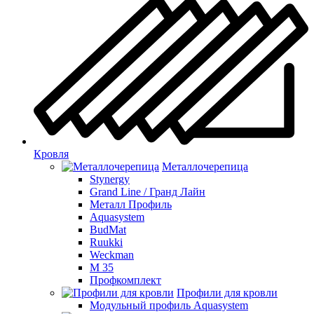
Кровля
Металлочерепица
Stynergy
Grand Line / Гранд Лайн
Металл Профиль
Aquasystem
BudMat
Ruukki
Weckman
М 35
Профкомплект
Профили для кровли
Модульный профиль Aquasystem