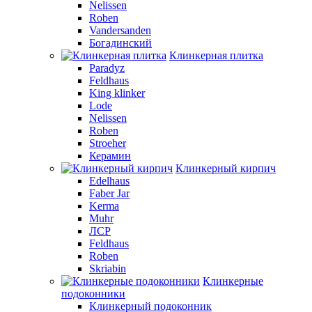
Nelissen
Roben
Vandersanden
Богадинский
Клинкерная плитка
Paradyz
Feldhaus
King klinker
Lode
Nelissen
Roben
Stroeher
Керамин
Клинкерный кирпич
Edelhaus
Faber Jar
Kerma
Muhr
ЛСР
Feldhaus
Roben
Skriabin
Клинкерные
подоконники
Клинкерный подоконник