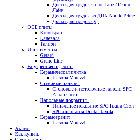
Доски для грядок Grand Line / Гранд
Лайн
Доски для грядок из ДПК Nautic Prime
Доски для грядок Qiji
ОСБ плиты
Kronospan
Калевала
Талион
Инструменты
Gerard
Grand Line
Внутренняя отделка
Керамическая плитка
Kerama Marazzi
Стеновые панели
Стеновые и потолочные панели SPC
Альта Слэб
Напольные покрытия
Напольное покрытие SPC Гранд Стэп
SPC-покрытия Docke Tavola
Керамогранит
Kerama Marazzi
Акции
Как купить
О компании