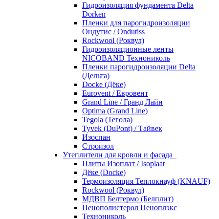
Гидроизоляция фундамента Delta
Dorken
Пленки для парогидроизоляции
Ондутис / Ondutiss
Rockwool (Роквул)
Гидроизоляционные ленты
NICOBAND Технониколь
Пленки парогидроизоляции Delta
(Дельта)
Docke (Дёке)
Eurovent / Евровент
Grand Line / Гранд Лайн
Optima (Grand Line)
Tegola (Тегола)
Tyvek (DuPont) / Тайвек
Изоспан
Строизол
Утеплители для кровли и фасада
Плиты Изоплат / Isoplaat
Дёке (Docke)
Термоизоляция Теплокнауф (KNAUF)
Rockwool (Роквул)
МДВП Белтермо (Белплит)
Пенополистерол Пеноплэкс
Технониколь