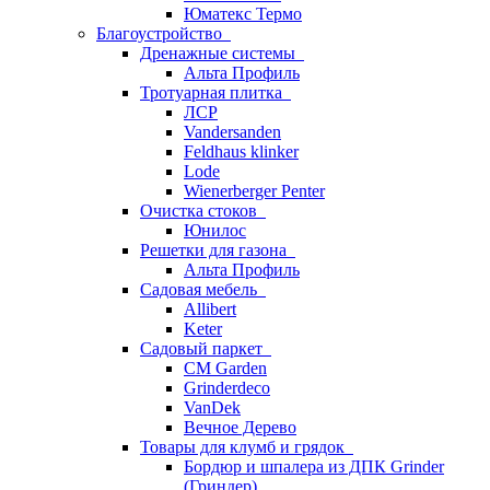
Юматекс Термо
Благоустройство
Дренажные системы
Альта Профиль
Тротуарная плитка
ЛСР
Vandersanden
Feldhaus klinker
Lode
Wienerberger Penter
Очистка стоков
Юнилос
Решетки для газона
Альта Профиль
Садовая мебель
Allibert
Keter
Садовый паркет
CM Garden
Grinderdeco
VanDek
Вечное Дерево
Товары для клумб и грядок
Бордюр и шпалера из ДПК Grinder
(Гриндер)