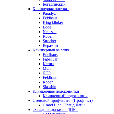
Богадинский
Клинкерная плитка
Paradyz
Feldhaus
King klinker
Lode
Nelissen
Roben
Stroeher
Керамин
Клинкерный кирпич
Edelhaus
Faber Jar
Kerma
Muhr
ЛСР
Feldhaus
Roben
Skriabin
Клинкерные подоконники
Клинкерный подоконник
Стеновой профнастил (Профлист)
Grand Line / Гранд Лайн
Фасадные доски из ДПК