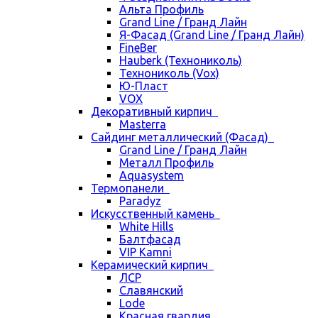
Альта Профиль
Grand Line / Гранд Лайн
Я-Фасад (Grand Line / Гранд Лайн)
FineBer
Hauberk (Технониколь)
Технониколь (Vox)
Ю-Пласт
VOX
Декоративный кирпич
Masterra
Сайдинг металлический (Фасад)
Grand Line / Гранд Лайн
Металл Профиль
Aquasystem
Термопанели
Paradyz
Искусственный камень
White Hills
Балтфасад
VIP Kamni
Керамический кирпич
ЛСР
Славянский
Lode
Красная гвардия