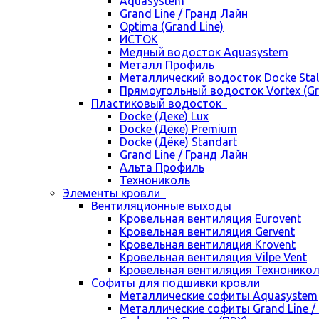
Aquasystem
Grand Line / Гранд Лайн
Optima (Grand Line)
ИСТОК
Медный водосток Aquasystem
Металл Профиль
Металлический водосток Docke Stal
Прямоугольный водосток Vortex (Gra
Пластиковый водосток
Docke (Деке) Lux
Docke (Дёке) Premium
Docke (Дёке) Standart
Grand Line / Гранд Лайн
Альта Профиль
Технониколь
Элементы кровли
Вентиляционные выходы
Кровельная вентиляция Eurovent
Кровельная вентиляция Gervent
Кровельная вентиляция Krovent
Кровельная вентиляция Vilpe Vent
Кровельная вентиляция Технонико
Cофиты для подшивки кровли
Металлические софиты Aquasystem
Металлические софиты Grand Line /