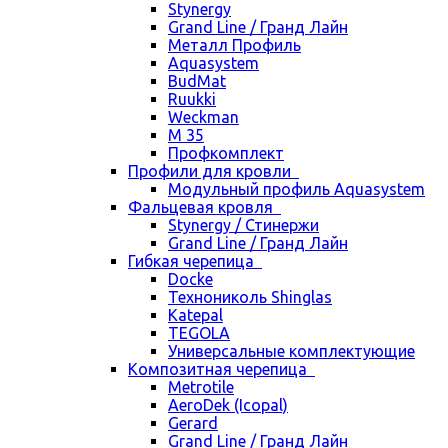
Stynergy
Grand Line / Гранд Лайн
Металл Профиль
Aquasystem
BudMat
Ruukki
Weckman
М 35
Профкомплект
Профили для кровли
Модульный профиль Aquasystem
Фальцевая кровля
Stynergy / Стинержи
Grand Line / Гранд Лайн
Гибкая черепица
Docke
Технониколь Shinglas
Katepal
TEGOLA
Универсальные комплектующие
Композитная черепица
Metrotile
AeroDek (Icopal)
Gerard
Grand Line / Гранд Лайн