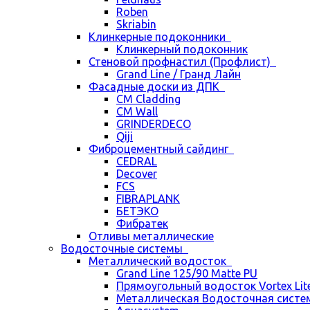
Roben
Skriabin
Клинкерные подоконники
Клинкерный подоконник
Стеновой профнастил (Профлист)
Grand Line / Гранд Лайн
Фасадные доски из ДПК
CM Cladding
CM Wall
GRINDERDECO
Qiji
Фиброцементный сайдинг
CEDRAL
Decover
FCS
FIBRAPLANK
БЕТЭКО
Фибратек
Отливы металлические
Водосточные системы
Металлический водосток
Grand Line 125/90 Matte PU
Прямоугольный водосток Vortex Lite 
Металлическая Водосточная систем