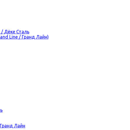
 / Дёке Сталь
nd Line / Гранд Лайн)
ль
 Гранд Лайн