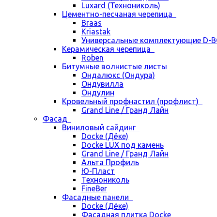
Luxard (Технониколь)
Цементно-песчаная черепица
Braas
Kriastak
Универсальные комплектующие D-
Керамическая черепица
Roben
Битумные волнистые листы
Ондалюкс (Ондура)
Ондувилла
Ондулин
Кровельный профнастил (профлист)
Grand Line / Гранд Лайн
Фасад
Виниловый сайдинг
Docke (Дёке)
Docke LUX под камень
Grand Line / Гранд Лайн
Альта Профиль
Ю-Пласт
Технониколь
FineBer
Фасадные панели
Docke (Дёке)
Фасадная плитка Docke