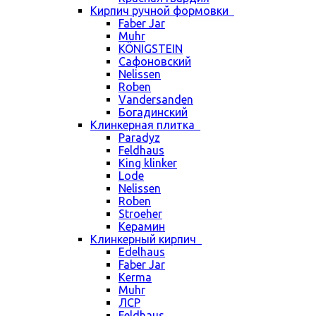
Кирпич ручной формовки
Faber Jar
Muhr
KÖNIGSTEIN
Сафоновский
Nelissen
Roben
Vandersanden
Богадинский
Клинкерная плитка
Paradyz
Feldhaus
King klinker
Lode
Nelissen
Roben
Stroeher
Керамин
Клинкерный кирпич
Edelhaus
Faber Jar
Kerma
Muhr
ЛСР
Feldhaus