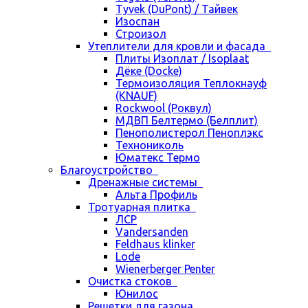
Tyvek (DuPont) / Тайвек
Изоспан
Строизол
Утеплители для кровли и фасада
Плиты Изоплат / Isoplaat
Дёке (Docke)
Термоизоляция Теплокнауф
(KNAUF)
Rockwool (Роквул)
МДВП Белтермо (Белплит)
Пенополистерол Пеноплэкс
Технониколь
Юматекс Термо
Благоустройство
Дренажные системы
Альта Профиль
Тротуарная плитка
ЛСР
Vandersanden
Feldhaus klinker
Lode
Wienerberger Penter
Очистка стоков
Юнилос
Решетки для газона