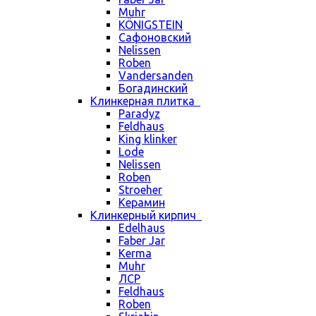
Muhr
KÖNIGSTEIN
Сафоновский
Nelissen
Roben
Vandersanden
Богадинский
Клинкерная плитка
Paradyz
Feldhaus
King klinker
Lode
Nelissen
Roben
Stroeher
Керамин
Клинкерный кирпич
Edelhaus
Faber Jar
Kerma
Muhr
ЛСР
Feldhaus
Roben