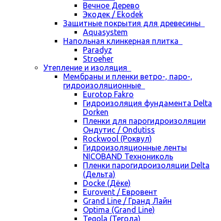
Вечное Дерево
Экодек / Ekodek
Защитные покрытия для древесины
Aquasystem
Напольная клинкерная плитка
Paradyz
Stroeher
Утепление и изоляция
Мембраны и пленки ветро-, паро-,
гидроизоляционные
Eurotop Fakro
Гидроизоляция фундамента Delta
Dorken
Пленки для парогидроизоляции
Ондутис / Ondutiss
Rockwool (Роквул)
Гидроизоляционные ленты
NICOBAND Технониколь
Пленки парогидроизоляции Delta
(Дельта)
Docke (Дёке)
Eurovent / Евровент
Grand Line / Гранд Лайн
Optima (Grand Line)
Tegola (Тегола)