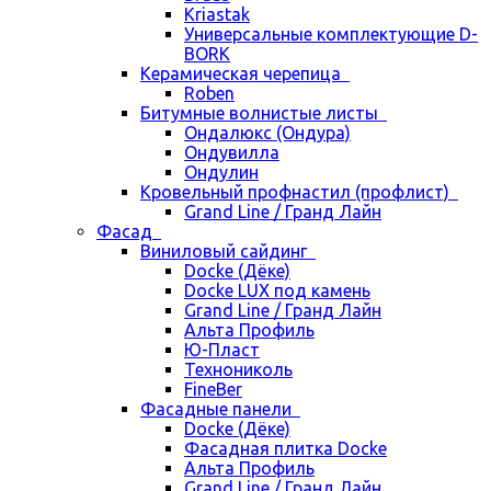
Kriastak
Универсальные комплектующие D-
BORK
Керамическая черепица
Roben
Битумные волнистые листы
Ондалюкс (Ондура)
Ондувилла
Ондулин
Кровельный профнастил (профлист)
Grand Line / Гранд Лайн
Фасад
Виниловый сайдинг
Docke (Дёке)
Docke LUX под камень
Grand Line / Гранд Лайн
Альта Профиль
Ю-Пласт
Технониколь
FineBer
Фасадные панели
Docke (Дёке)
Фасадная плитка Docke
Альта Профиль
Grand Line / Гранд Лайн