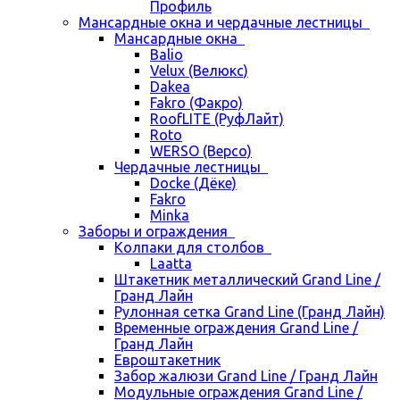
Профиль
Мансардные окна и чердачные лестницы
Мансардные окна
Balio
Velux (Велюкс)
Dakea
Fakro (Факро)
RoofLITE (РуфЛайт)
Roto
WERSO (Версо)
Чердачные лестницы
Docke (Дёке)
Fakro
Minka
Заборы и ограждения
Колпаки для столбов
Laatta
Штакетник металлический Grand Line /
Гранд Лайн
Рулонная сетка Grand Line (Гранд Лайн)
Временные ограждения Grand Line /
Гранд Лайн
Евроштакетник
Забор жалюзи Grand Line / Гранд Лайн
Модульные ограждения Grand Line /