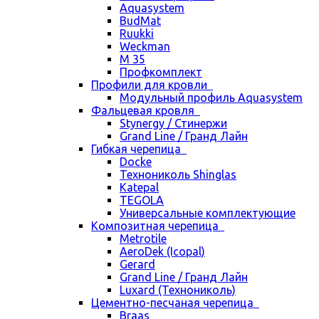
Aquasystem
BudMat
Ruukki
Weckman
М 35
Профкомплект
Профили для кровли
Модульный профиль Aquasystem
Фальцевая кровля
Stynergy / Стинержи
Grand Line / Гранд Лайн
Гибкая черепица
Docke
Технониколь Shinglas
Katepal
TEGOLA
Универсальные комплектующие
Композитная черепица
Metrotile
AeroDek (Icopal)
Gerard
Grand Line / Гранд Лайн
Luxard (Технониколь)
Цементно-песчаная черепица
Braas