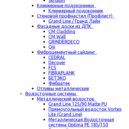
Skriabin
Клинкерные подоконники
Клинкерный подоконник
Стеновой профнастил (Профлист)
Grand Line / Гранд Лайн
Фасадные доски из ДПК
CM Cladding
CM Wall
GRINDERDECO
Qiji
Фиброцементный сайдинг
CEDRAL
Decover
FCS
FIBRAPLANK
БЕТЭКО
Фибратек
Отливы металлические
Водосточные системы
Металлический водосток
Grand Line 125/90 Matte PU
Прямоугольный водосток Vortex
Lite (Grand Line)
Металлическая Водосточная
система Optima PE 185/150