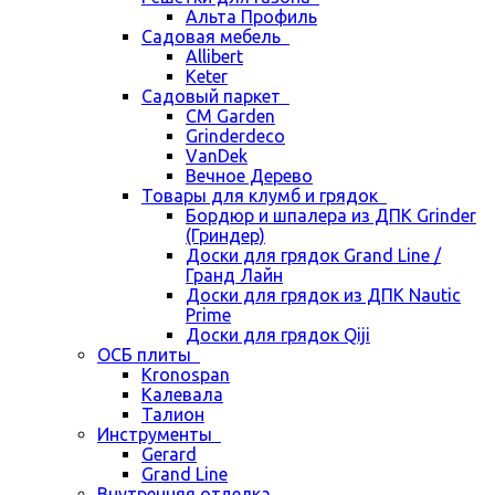
Альта Профиль
Садовая мебель
Allibert
Keter
Садовый паркет
CM Garden
Grinderdeco
VanDek
Вечное Дерево
Товары для клумб и грядок
Бордюр и шпалера из ДПК Grinder
(Гриндер)
Доски для грядок Grand Line /
Гранд Лайн
Доски для грядок из ДПК Nautic
Prime
Доски для грядок Qiji
ОСБ плиты
Kronospan
Калевала
Талион
Инструменты
Gerard
Grand Line
Внутренняя отделка