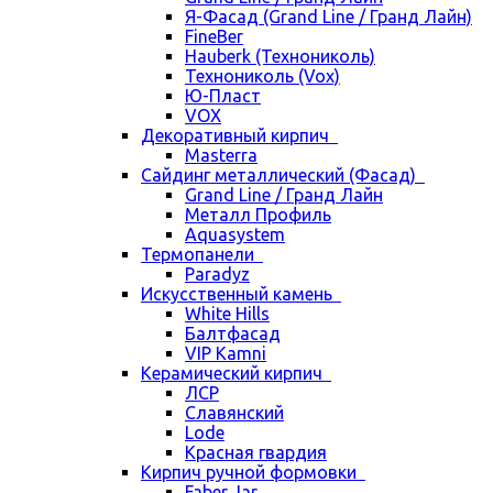
Я-Фасад (Grand Line / Гранд Лайн)
FineBer
Hauberk (Технониколь)
Технониколь (Vox)
Ю-Пласт
VOX
Декоративный кирпич
Masterra
Сайдинг металлический (Фасад)
Grand Line / Гранд Лайн
Металл Профиль
Aquasystem
Термопанели
Paradyz
Искусственный камень
White Hills
Балтфасад
VIP Kamni
Керамический кирпич
ЛСР
Славянский
Lode
Красная гвардия
Кирпич ручной формовки
Faber Jar