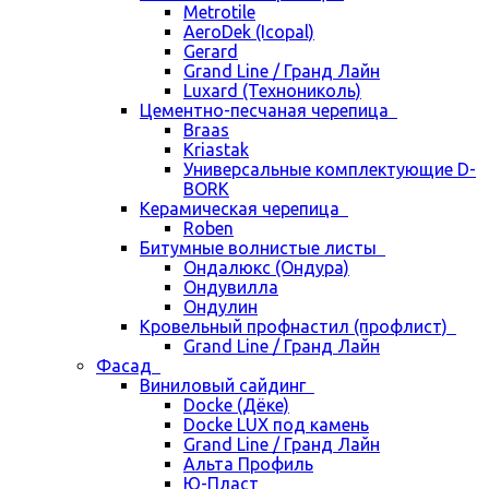
Metrotile
AeroDek (Icopal)
Gerard
Grand Line / Гранд Лайн
Luxard (Технониколь)
Цементно-песчаная черепица
Braas
Kriastak
Универсальные комплектующие D-
BORK
Керамическая черепица
Roben
Битумные волнистые листы
Ондалюкс (Ондура)
Ондувилла
Ондулин
Кровельный профнастил (профлист)
Grand Line / Гранд Лайн
Фасад
Виниловый сайдинг
Docke (Дёке)
Docke LUX под камень
Grand Line / Гранд Лайн
Альта Профиль
Ю-Пласт