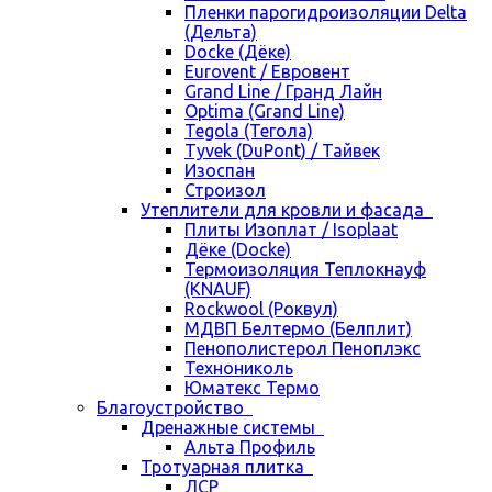
Пленки парогидроизоляции Delta
(Дельта)
Docke (Дёке)
Eurovent / Евровент
Grand Line / Гранд Лайн
Optima (Grand Line)
Tegola (Тегола)
Tyvek (DuPont) / Тайвек
Изоспан
Строизол
Утеплители для кровли и фасада
Плиты Изоплат / Isoplaat
Дёке (Docke)
Термоизоляция Теплокнауф
(KNAUF)
Rockwool (Роквул)
МДВП Белтермо (Белплит)
Пенополистерол Пеноплэкс
Технониколь
Юматекс Термо
Благоустройство
Дренажные системы
Альта Профиль
Тротуарная плитка
ЛСР