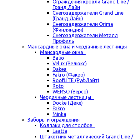
Ограждения кровли Grand Line /
Гранд Лайн
Снегозадержатели Grand Line
(Гранд Лайн)
Снегозадержатели Orima
(Финляндия)
Снегозадержатели Металл
Профиль
Мансардные окна и чердачные лестницы
Мансардные окна
Balio
Velux (Велюкс)
Dakea
Fakro (Факро)
RoofLITE (РуфЛайт)
Roto
WERSO (Версо)
Чердачные лестницы
Docke (Дёке)
Fakro
Minka
Заборы и ограждения
Колпаки для столбов
Laatta
Штакетник металлический Grand Line /