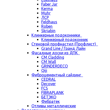
Faber Jar
Kerma
Muhr
ЛСР
Feldhaus
Roben
Skriabin
Клинкерные подоконники
Клинкерный подоконник
Стеновой профнастил (Профлист)
Grand Line / Гранд Лайн
Фасадные доски из ДПК
CM Cladding
CM Wall
GRINDERDECO
Qiji
Фиброцементный сайдинг
CEDRAL
Decover
FCS
FIBRAPLANK
БЕТЭКО
Фибратек
Отливы металлические