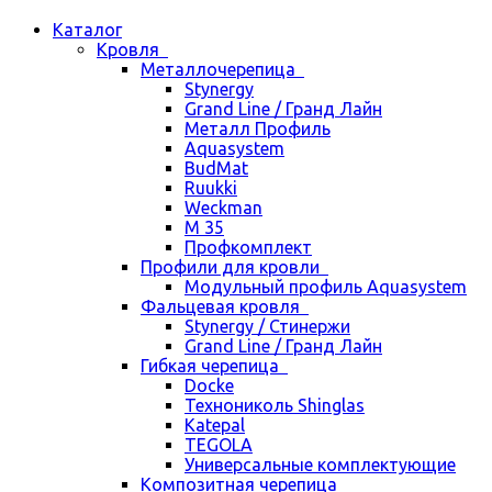
Каталог
Кровля
Металлочерепица
Stynergy
Grand Line / Гранд Лайн
Металл Профиль
Aquasystem
BudMat
Ruukki
Weckman
М 35
Профкомплект
Профили для кровли
Модульный профиль Aquasystem
Фальцевая кровля
Stynergy / Стинержи
Grand Line / Гранд Лайн
Гибкая черепица
Docke
Технониколь Shinglas
Katepal
TEGOLA
Универсальные комплектующие
Композитная черепица