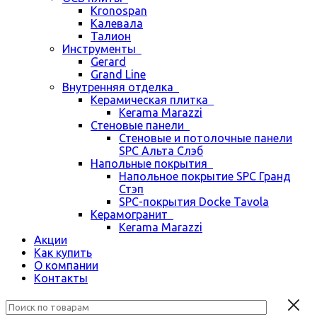
Kronospan
Калевала
Талион
Инструменты
Gerard
Grand Line
Внутренняя отделка
Керамическая плитка
Kerama Marazzi
Стеновые панели
Стеновые и потолочные панели
SPC Альта Слэб
Напольные покрытия
Напольное покрытие SPC Гранд
Стэп
SPC-покрытия Docke Tavola
Керамогранит
Kerama Marazzi
Акции
Как купить
О компании
Контакты