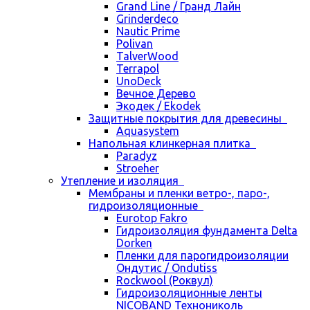
Grand Line / Гранд Лайн
Grinderdeco
Nautic Prime
Polivan
TalverWood
Terrapol
UnoDeck
Вечное Дерево
Экодек / Ekodek
Защитные покрытия для древесины
Aquasystem
Напольная клинкерная плитка
Paradyz
Stroeher
Утепление и изоляция
Мембраны и пленки ветро-, паро-,
гидроизоляционные
Eurotop Fakro
Гидроизоляция фундамента Delta
Dorken
Пленки для парогидроизоляции
Ондутис / Ondutiss
Rockwool (Роквул)
Гидроизоляционные ленты
NICOBAND Технониколь