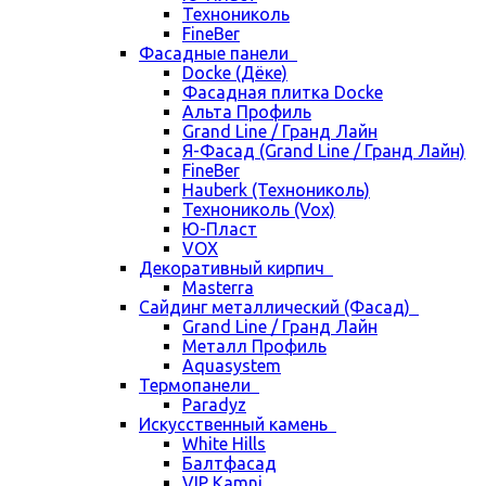
Технониколь
FineBer
Фасадные панели
Docke (Дёке)
Фасадная плитка Docke
Альта Профиль
Grand Line / Гранд Лайн
Я-Фасад (Grand Line / Гранд Лайн)
FineBer
Hauberk (Технониколь)
Технониколь (Vox)
Ю-Пласт
VOX
Декоративный кирпич
Masterra
Сайдинг металлический (Фасад)
Grand Line / Гранд Лайн
Металл Профиль
Aquasystem
Термопанели
Paradyz
Искусственный камень
White Hills
Балтфасад
VIP Kamni