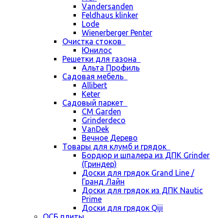
Vandersanden
Feldhaus klinker
Lode
Wienerberger Penter
Очистка стоков
Юнилос
Решетки для газона
Альта Профиль
Садовая мебель
Allibert
Keter
Садовый паркет
CM Garden
Grinderdeco
VanDek
Вечное Дерево
Товары для клумб и грядок
Бордюр и шпалера из ДПК Grinder
(Гриндер)
Доски для грядок Grand Line /
Гранд Лайн
Доски для грядок из ДПК Nautic
Prime
Доски для грядок Qiji
ОСБ плиты