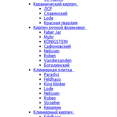
Керамический кирпич
ЛСР
Славянский
Lode
Красная гвардия
Кирпич ручной формовки
Faber Jar
Muhr
KÖNIGSTEIN
Сафоновский
Nelissen
Roben
Vandersanden
Богадинский
Клинкерная плитка
Paradyz
Feldhaus
King klinker
Lode
Nelissen
Roben
Stroeher
Керамин
Клинкерный кирпич
Edelhaus