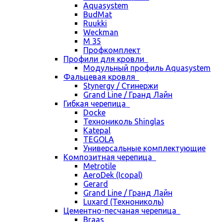
Aquasystem
BudMat
Ruukki
Weckman
М 35
Профкомплект
Профили для кровли
Модульный профиль Aquasystem
Фальцевая кровля
Stynergy / Стинержи
Grand Line / Гранд Лайн
Гибкая черепица
Docke
Технониколь Shinglas
Katepal
TEGOLA
Универсальные комплектующие
Композитная черепица
Metrotile
AeroDek (Icopal)
Gerard
Grand Line / Гранд Лайн
Luxard (Технониколь)
Цементно-песчаная черепица
Braas