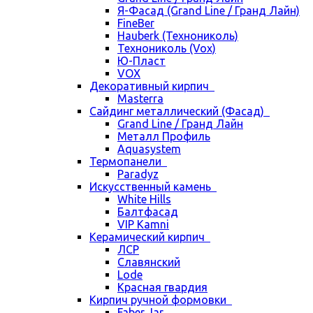
Я-Фасад (Grand Line / Гранд Лайн)
FineBer
Hauberk (Технониколь)
Технониколь (Vox)
Ю-Пласт
VOX
Декоративный кирпич
Masterra
Сайдинг металлический (Фасад)
Grand Line / Гранд Лайн
Металл Профиль
Aquasystem
Термопанели
Paradyz
Искусственный камень
White Hills
Балтфасад
VIP Kamni
Керамический кирпич
ЛСР
Славянский
Lode
Красная гвардия
Кирпич ручной формовки
Faber Jar