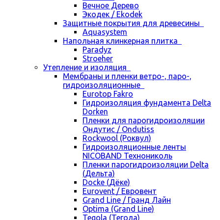
Вечное Дерево
Экодек / Ekodek
Защитные покрытия для древесины
Aquasystem
Напольная клинкерная плитка
Paradyz
Stroeher
Утепление и изоляция
Мембраны и пленки ветро-, паро-,
гидроизоляционные
Eurotop Fakro
Гидроизоляция фундамента Delta
Dorken
Пленки для парогидроизоляции
Ондутис / Ondutiss
Rockwool (Роквул)
Гидроизоляционные ленты
NICOBAND Технониколь
Пленки парогидроизоляции Delta
(Дельта)
Docke (Дёке)
Eurovent / Евровент
Grand Line / Гранд Лайн
Optima (Grand Line)
Tegola (Тегола)