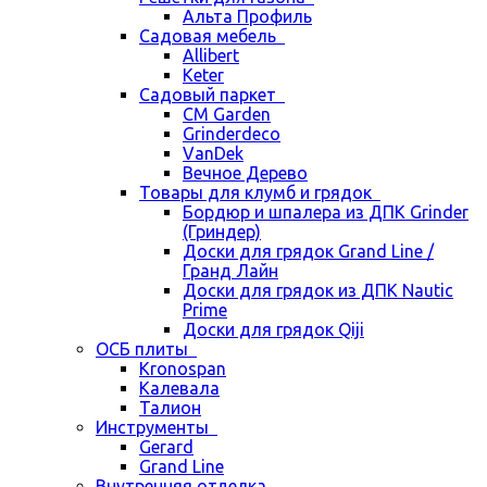
Альта Профиль
Садовая мебель
Allibert
Keter
Садовый паркет
CM Garden
Grinderdeco
VanDek
Вечное Дерево
Товары для клумб и грядок
Бордюр и шпалера из ДПК Grinder
(Гриндер)
Доски для грядок Grand Line /
Гранд Лайн
Доски для грядок из ДПК Nautic
Prime
Доски для грядок Qiji
ОСБ плиты
Kronospan
Калевала
Талион
Инструменты
Gerard
Grand Line
Внутренняя отделка