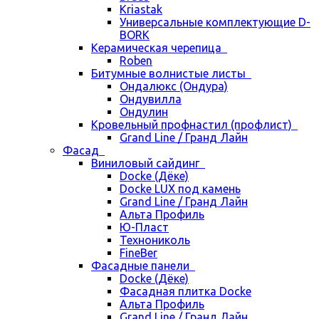
Kriastak
Универсальные комплектующие D-
BORK
Керамическая черепица
Roben
Битумные волнистые листы
Ондалюкс (Ондура)
Ондувилла
Ондулин
Кровельный профнастил (профлист)
Grand Line / Гранд Лайн
Фасад
Виниловый сайдинг
Docke (Дёке)
Docke LUX под камень
Grand Line / Гранд Лайн
Альта Профиль
Ю-Пласт
Технониколь
FineBer
Фасадные панели
Docke (Дёке)
Фасадная плитка Docke
Альта Профиль
Grand Line / Гранд Лайн