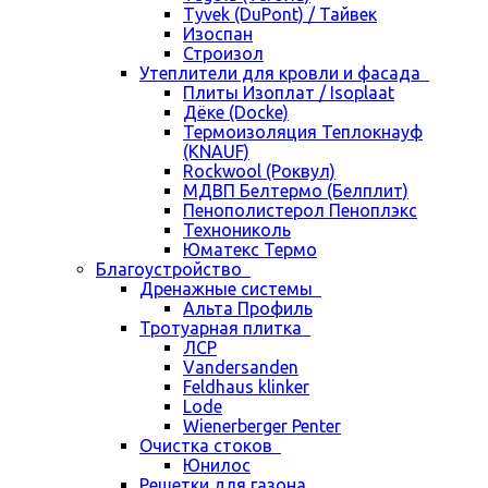
Tyvek (DuPont) / Тайвек
Изоспан
Строизол
Утеплители для кровли и фасада
Плиты Изоплат / Isoplaat
Дёке (Docke)
Термоизоляция Теплокнауф
(KNAUF)
Rockwool (Роквул)
МДВП Белтермо (Белплит)
Пенополистерол Пеноплэкс
Технониколь
Юматекс Термо
Благоустройство
Дренажные системы
Альта Профиль
Тротуарная плитка
ЛСР
Vandersanden
Feldhaus klinker
Lode
Wienerberger Penter
Очистка стоков
Юнилос
Решетки для газона