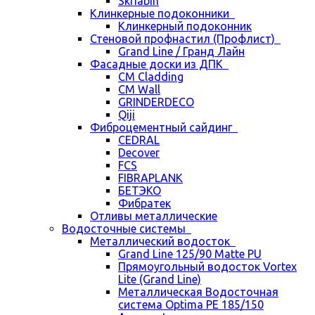
Skriabin
Клинкерные подоконники
Клинкерный подоконник
Стеновой профнастил (Профлист)
Grand Line / Гранд Лайн
Фасадные доски из ДПК
CM Cladding
CM Wall
GRINDERDECO
Qiji
Фиброцементный сайдинг
CEDRAL
Decover
FCS
FIBRAPLANK
БЕТЭКО
Фибратек
Отливы металлические
Водосточные системы
Металлический водосток
Grand Line 125/90 Matte PU
Прямоугольный водосток Vortex
Lite (Grand Line)
Металлическая Водосточная
система Optima PE 185/150