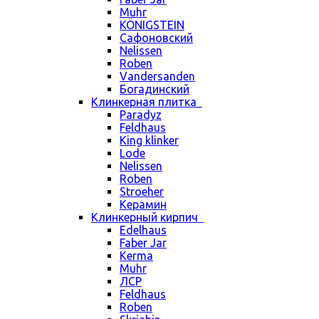
Muhr
KÖNIGSTEIN
Сафоновский
Nelissen
Roben
Vandersanden
Богадинский
Клинкерная плитка
Paradyz
Feldhaus
King klinker
Lode
Nelissen
Roben
Stroeher
Керамин
Клинкерный кирпич
Edelhaus
Faber Jar
Kerma
Muhr
ЛСР
Feldhaus
Roben