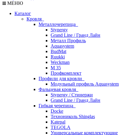
МЕНЮ
Каталог
Кровля
Металлочерепица
Stynergy
Grand Line / Гранд Лайн
Металл Профиль
Aquasystem
BudMat
Ruukki
Weckman
М 35
Профкомплект
Профили для кровли
Модульный профиль Aquasystem
Фальцевая кровля
Stynergy / Стинержи
Grand Line / Гранд Лайн
Гибкая черепица
Docke
Технониколь Shinglas
Katepal
TEGOLA
Универсальные комплектующие