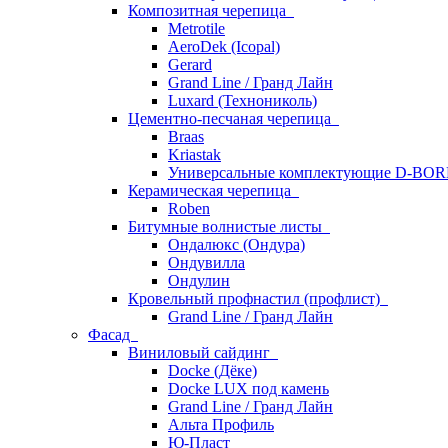
Композитная черепица
Metrotile
AeroDek (Icopal)
Gerard
Grand Line / Гранд Лайн
Luxard (Технониколь)
Цементно-песчаная черепица
Braas
Kriastak
Универсальные комплектующие D-BO
Керамическая черепица
Roben
Битумные волнистые листы
Ондалюкс (Ондура)
Ондувилла
Ондулин
Кровельный профнастил (профлист)
Grand Line / Гранд Лайн
Фасад
Виниловый сайдинг
Docke (Дёке)
Docke LUX под камень
Grand Line / Гранд Лайн
Альта Профиль
Ю-Пласт