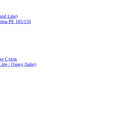
and Line)
ima PE 185/150
ке Сталь
ine / Гранд Лайн)