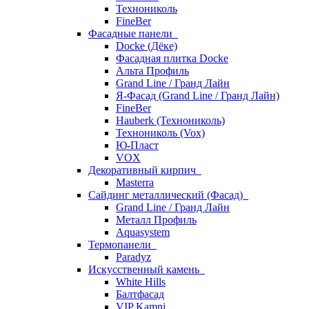
Технониколь
FineBer
Фасадные панели
Docke (Дёке)
Фасадная плитка Docke
Альта Профиль
Grand Line / Гранд Лайн
Я-Фасад (Grand Line / Гранд Лайн)
FineBer
Hauberk (Технониколь)
Технониколь (Vox)
Ю-Пласт
VOX
Декоративный кирпич
Masterra
Сайдинг металлический (Фасад)
Grand Line / Гранд Лайн
Металл Профиль
Aquasystem
Термопанели
Paradyz
Искусственный камень
White Hills
Балтфасад
VIP Kamni