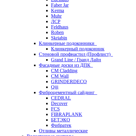
Faber Jar
Kerma
Muhr
ЛСР
Feldhaus
Roben
Skriabin
Клинкерные подоконники
Клинкерный подоконник
Стеновой профнастил (Профлист)
Grand Line / Гранд Лайн
Фасадные доски из ДПК
CM Cladding
CM Wall
GRINDERDECO
Qiji
Фиброцементный сайдинг
CEDRAL
Decover
FCS
FIBRAPLANK
БЕТЭКО
Фибратек
Отливы металлические