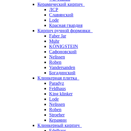
Керамический кирпич
ЛСР
Славянский
Lode
Красная гвардия
Кирпич ручной формовки
Faber Jar
Muhr
KÖNIGSTEIN
Сафоновский
Nelissen
Roben
Vandersanden
Богадинский
Клинкерная плитка
Paradyz
Feldhaus
King klinker
Lode
Nelissen
Roben
Stroeher
Керамин
Клинкерный кирпич
Edelhaus