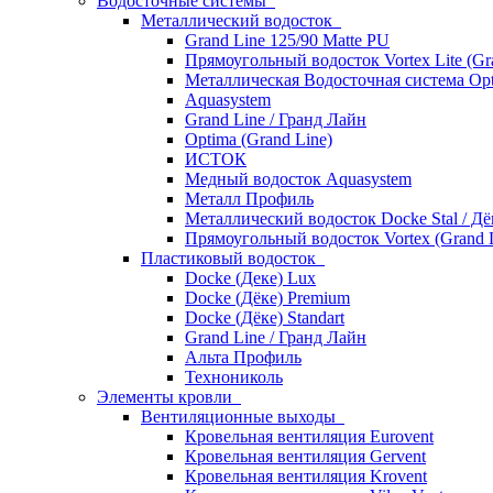
Водосточные системы
Металлический водосток
Grand Line 125/90 Matte PU
Прямоугольный водосток Vortex Lite (Gr
Металлическая Водосточная система Opt
Aquasystem
Grand Line / Гранд Лайн
Optima (Grand Line)
ИСТОК
Медный водосток Aquasystem
Металл Профиль
Металлический водосток Docke Stal / Дё
Прямоугольный водосток Vortex (Grand L
Пластиковый водосток
Docke (Деке) Lux
Docke (Дёке) Premium
Docke (Дёке) Standart
Grand Line / Гранд Лайн
Альта Профиль
Технониколь
Элементы кровли
Вентиляционные выходы
Кровельная вентиляция Eurovent
Кровельная вентиляция Gervent
Кровельная вентиляция Krovent