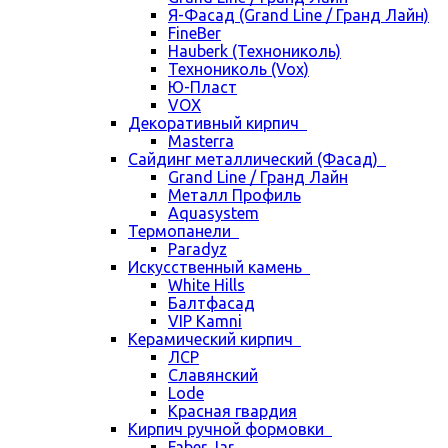
Я-Фасад (Grand Line / Гранд Лайн)
FineBer
Hauberk (Технониколь)
Технониколь (Vox)
Ю-Пласт
VOX
Декоративный кирпич
Masterra
Сайдинг металлический (Фасад)
Grand Line / Гранд Лайн
Металл Профиль
Aquasystem
Термопанели
Paradyz
Искусственный камень
White Hills
Балтфасад
VIP Kamni
Керамический кирпич
ЛСР
Славянский
Lode
Красная гвардия
Кирпич ручной формовки
Faber Jar