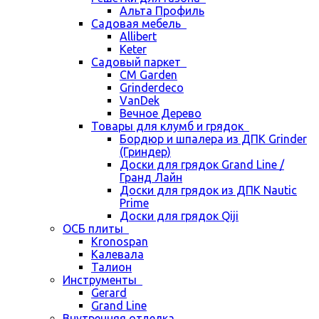
Альта Профиль
Садовая мебель
Allibert
Keter
Садовый паркет
CM Garden
Grinderdeco
VanDek
Вечное Дерево
Товары для клумб и грядок
Бордюр и шпалера из ДПК Grinder
(Гриндер)
Доски для грядок Grand Line /
Гранд Лайн
Доски для грядок из ДПК Nautic
Prime
Доски для грядок Qiji
ОСБ плиты
Kronospan
Калевала
Талион
Инструменты
Gerard
Grand Line
Внутренняя отделка