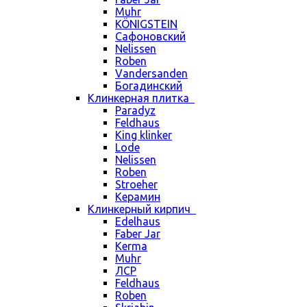
Muhr
KÖNIGSTEIN
Сафоновский
Nelissen
Roben
Vandersanden
Богадинский
Клинкерная плитка
Paradyz
Feldhaus
King klinker
Lode
Nelissen
Roben
Stroeher
Керамин
Клинкерный кирпич
Edelhaus
Faber Jar
Kerma
Muhr
ЛСР
Feldhaus
Roben