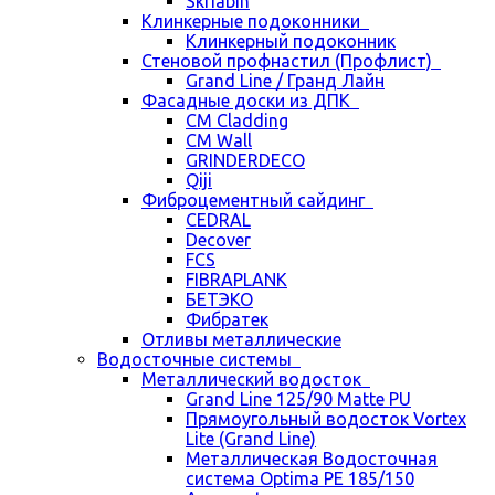
Skriabin
Клинкерные подоконники
Клинкерный подоконник
Стеновой профнастил (Профлист)
Grand Line / Гранд Лайн
Фасадные доски из ДПК
CM Cladding
CM Wall
GRINDERDECO
Qiji
Фиброцементный сайдинг
CEDRAL
Decover
FCS
FIBRAPLANK
БЕТЭКО
Фибратек
Отливы металлические
Водосточные системы
Металлический водосток
Grand Line 125/90 Matte PU
Прямоугольный водосток Vortex
Lite (Grand Line)
Металлическая Водосточная
система Optima PE 185/150