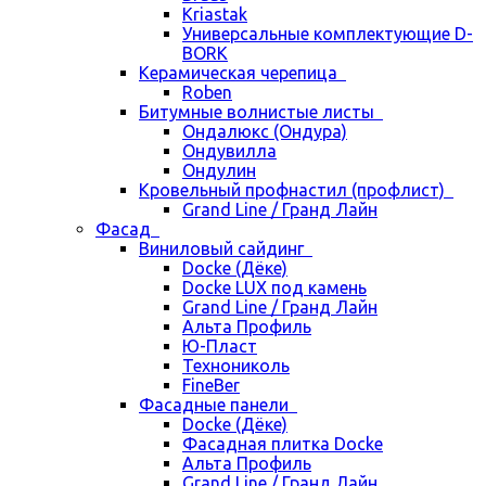
Kriastak
Универсальные комплектующие D-
BORK
Керамическая черепица
Roben
Битумные волнистые листы
Ондалюкс (Ондура)
Ондувилла
Ондулин
Кровельный профнастил (профлист)
Grand Line / Гранд Лайн
Фасад
Виниловый сайдинг
Docke (Дёке)
Docke LUX под камень
Grand Line / Гранд Лайн
Альта Профиль
Ю-Пласт
Технониколь
FineBer
Фасадные панели
Docke (Дёке)
Фасадная плитка Docke
Альта Профиль
Grand Line / Гранд Лайн