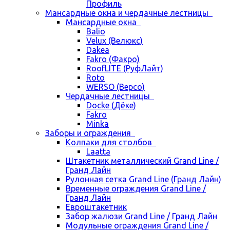
Профиль
Мансардные окна и чердачные лестницы
Мансардные окна
Balio
Velux (Велюкс)
Dakea
Fakro (Факро)
RoofLITE (РуфЛайт)
Roto
WERSO (Версо)
Чердачные лестницы
Docke (Дёке)
Fakro
Minka
Заборы и ограждения
Колпаки для столбов
Laatta
Штакетник металлический Grand Line /
Гранд Лайн
Рулонная сетка Grand Line (Гранд Лайн)
Временные ограждения Grand Line /
Гранд Лайн
Евроштакетник
Забор жалюзи Grand Line / Гранд Лайн
Модульные ограждения Grand Line /