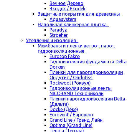
Вечное Дерево
Экодек / Ekodek
Защитные покрытия для древесины
Aquasystem
Напольная клинкерная плитка
Paradyz
Stroeher
Утепление и изоляция
Мембраны и пленки ветро-, паро-,
гидроизоляционные
Eurotop Fakro
Гидроизоляция фундамента Delta
Dorken
Пленки для парогидроизоляции
Ондутис / Ondutiss
Rockwool (Роквул)
Гидроизоляционные ленты
NICOBAND Технониколь
Пленки парогидроизоляции Delta
(Дельта)
Docke (Дёке)
Eurovent / Евровент
Grand Line / Гранд Лайн
Optima (Grand Line)
Tegola (Тегола)