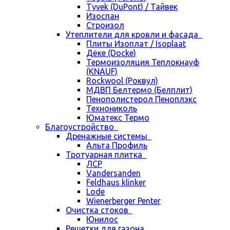
Tyvek (DuPont) / Тайвек
Изоспан
Строизол
Утеплители для кровли и фасада
Плиты Изоплат / Isoplaat
Дёке (Docke)
Термоизоляция Теплокнауф
(KNAUF)
Rockwool (Роквул)
МДВП Белтермо (Белплит)
Пенополистерол Пеноплэкс
Технониколь
Юматекс Термо
Благоустройство
Дренажные системы
Альта Профиль
Тротуарная плитка
ЛСР
Vandersanden
Feldhaus klinker
Lode
Wienerberger Penter
Очистка стоков
Юнилос
Решетки для газона