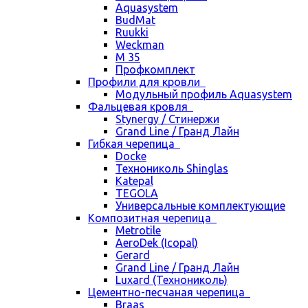
Aquasystem
BudMat
Ruukki
Weckman
М 35
Профкомплект
Профили для кровли
Модульный профиль Aquasystem
Фальцевая кровля
Stynergy / Стинержи
Grand Line / Гранд Лайн
Гибкая черепица
Docke
Технониколь Shinglas
Katepal
TEGOLA
Универсальные комплектующие
Композитная черепица
Metrotile
AeroDek (Icopal)
Gerard
Grand Line / Гранд Лайн
Luxard (Технониколь)
Цементно-песчаная черепица
Braas