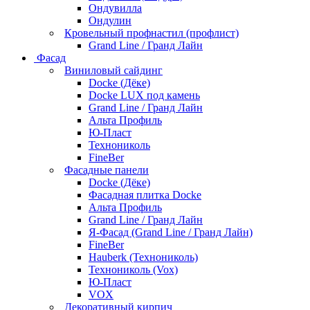
Ондувилла
Ондулин
Кровельный профнастил (профлист)
Grand Line / Гранд Лайн
Фасад
Виниловый сайдинг
Docke (Дёке)
Docke LUX под камень
Grand Line / Гранд Лайн
Альта Профиль
Ю-Пласт
Технониколь
FineBer
Фасадные панели
Docke (Дёке)
Фасадная плитка Docke
Альта Профиль
Grand Line / Гранд Лайн
Я-Фасад (Grand Line / Гранд Лайн)
FineBer
Hauberk (Технониколь)
Технониколь (Vox)
Ю-Пласт
VOX
Декоративный кирпич