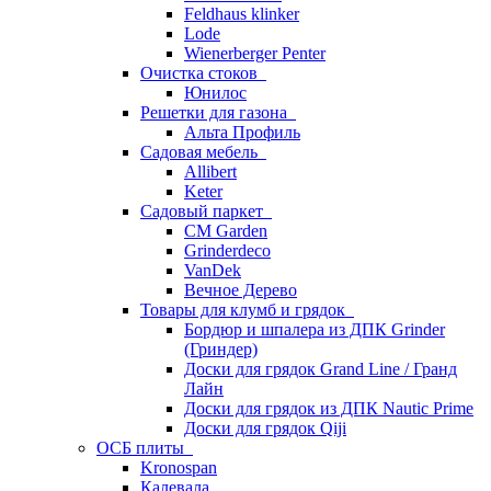
Feldhaus klinker
Lode
Wienerberger Penter
Очистка стоков
Юнилос
Решетки для газона
Альта Профиль
Садовая мебель
Allibert
Keter
Садовый паркет
CM Garden
Grinderdeco
VanDek
Вечное Дерево
Товары для клумб и грядок
Бордюр и шпалера из ДПК Grinder
(Гриндер)
Доски для грядок Grand Line / Гранд
Лайн
Доски для грядок из ДПК Nautic Prime
Доски для грядок Qiji
ОСБ плиты
Kronospan
Калевала