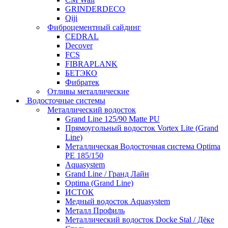
GRINDERDECO
Qiji
Фиброцементный сайдинг
CEDRAL
Decover
FCS
FIBRAPLANK
БЕТЭКО
Фибратек
Отливы металлические
Водосточные системы
Металлический водосток
Grand Line 125/90 Matte PU
Прямоугольный водосток Vortex Lite (Grand
Line)
Металлическая Водосточная система Optima
PE 185/150
Aquasystem
Grand Line / Гранд Лайн
Optima (Grand Line)
ИСТОК
Медный водосток Aquasystem
Металл Профиль
Металлический водосток Docke Stal / Дёке