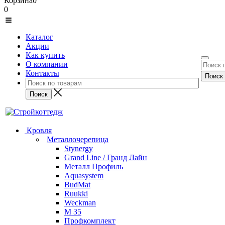
Корзина
0
0
Каталог
Акции
Как купить
О компании
Контакты
Кровля
Металлочерепица
Stynergy
Grand Line / Гранд Лайн
Металл Профиль
Aquasystem
BudMat
Ruukki
Weckman
М 35
Профкомплект