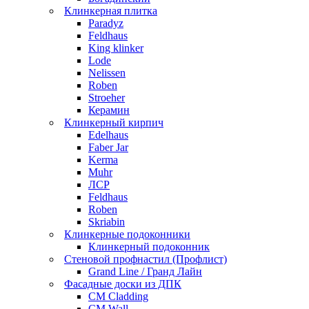
Клинкерная плитка
Paradyz
Feldhaus
King klinker
Lode
Nelissen
Roben
Stroeher
Керамин
Клинкерный кирпич
Edelhaus
Faber Jar
Kerma
Muhr
ЛСР
Feldhaus
Roben
Skriabin
Клинкерные подоконники
Клинкерный подоконник
Стеновой профнастил (Профлист)
Grand Line / Гранд Лайн
Фасадные доски из ДПК
CM Cladding
CM Wall