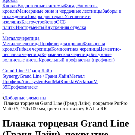
Кровля
Кровля
Водосточные системы
Фасад
Элементы
кровли
Мансардные окна и чердачные лестницы
Заборы и
ограждения
Товары для терасс
Утепление и
изоляция
Благоустройство
ОСБ
плиты
Инструменты
Внутренняя отделка
-
Металлочерепица
Металлочерепица
Профили для кровли
Фальцевая
кровля
Гибкая черепица
Композитная черепица
Цементно-
песчаная черепица
Керамическая черепица
Битумные
волнистые листы
Кровельный профнастил (профлист)
-
Grand Line / Гранд Лайн
Stynergy
Grand Line / Гранд Лайн
Металл
Профиль
Aquasystem
BudMat
Ruukki
Weckman
М
35
Профкомплект
-
Доборные элементы
-
Планка торцевая Grand Line (Гранд Лайн), покрытие PurPro
Matt 0.5, 150х100 мм, цвета по каталогу RAL и RR
Планка торцевая Grand Line
(Гранд Лайн), покрытие