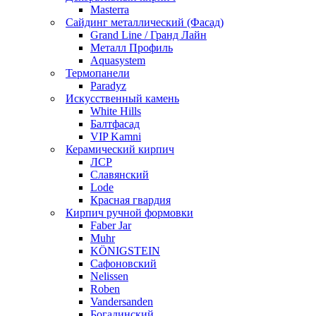
Masterra
Сайдинг металлический (Фасад)
Grand Line / Гранд Лайн
Металл Профиль
Aquasystem
Термопанели
Paradyz
Искусственный камень
White Hills
Балтфасад
VIP Kamni
Керамический кирпич
ЛСР
Славянский
Lode
Красная гвардия
Кирпич ручной формовки
Faber Jar
Muhr
KÖNIGSTEIN
Сафоновский
Nelissen
Roben
Vandersanden
Богадинский