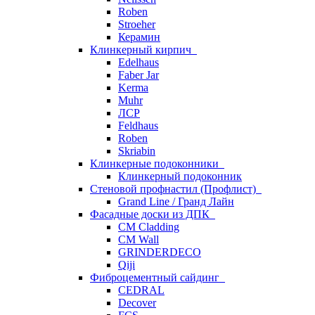
Roben
Stroeher
Керамин
Клинкерный кирпич
Edelhaus
Faber Jar
Kerma
Muhr
ЛСР
Feldhaus
Roben
Skriabin
Клинкерные подоконники
Клинкерный подоконник
Стеновой профнастил (Профлист)
Grand Line / Гранд Лайн
Фасадные доски из ДПК
CM Cladding
CM Wall
GRINDERDECO
Qiji
Фиброцементный сайдинг
CEDRAL
Decover