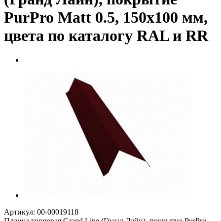
PurPro Matt 0.5, 150х100 мм,
цвета по каталогу RAL и RR
Артикул: 00-00019118
Планка торцевая Grand Line (Гранд Лайн), покрытие PurPro