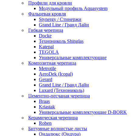
Профили для кровли
Модульный профиль Aquasystem
Фальцевая кровля
Stynergy / Стинержи
Grand Line / Гранд Лайн
Гибкая черепица
Docke
Технониколь Shinglas
Katepal
TEGOLA
Универсальные комплектующие
Композитная черепица
Metrotile
AeroDek (Icopal)
Gerard
Grand Line / Гранд Лайн
Luxard (Технониколь)
Цементно-песчаная черепица
Braas
Kriastak
Универсальные комплектующие D-BORK
Керамическая черепица
Roben
Битумные волнистые листы
Ондалюкс (Ондура)