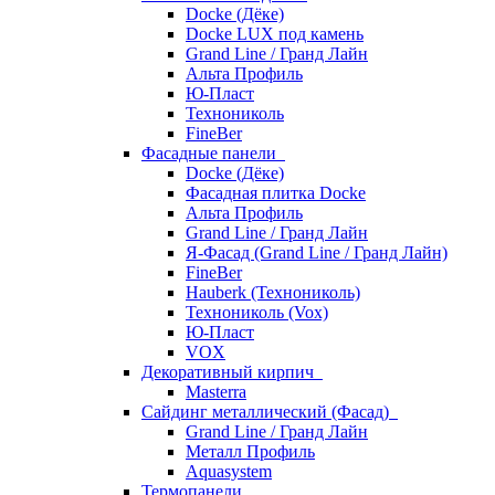
Docke (Дёке)
Docke LUX под камень
Grand Line / Гранд Лайн
Альта Профиль
Ю-Пласт
Технониколь
FineBer
Фасадные панели
Docke (Дёке)
Фасадная плитка Docke
Альта Профиль
Grand Line / Гранд Лайн
Я-Фасад (Grand Line / Гранд Лайн)
FineBer
Hauberk (Технониколь)
Технониколь (Vox)
Ю-Пласт
VOX
Декоративный кирпич
Masterra
Сайдинг металлический (Фасад)
Grand Line / Гранд Лайн
Металл Профиль
Aquasystem
Термопанели