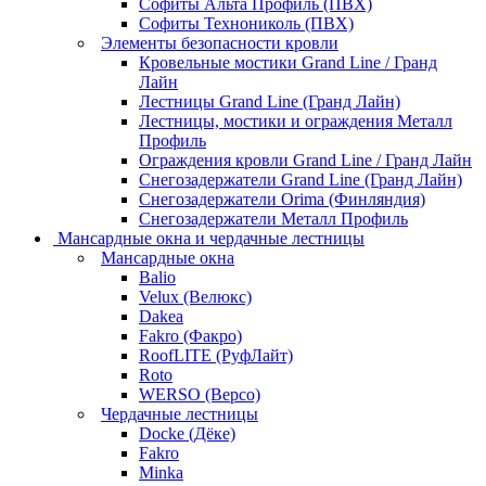
Софиты Альта Профиль (ПВХ)
Софиты Технониколь (ПВХ)
Элементы безопасности кровли
Кровельные мостики Grand Line / Гранд
Лайн
Лестницы Grand Line (Гранд Лайн)
Лестницы, мостики и ограждения Металл
Профиль
Ограждения кровли Grand Line / Гранд Лайн
Снегозадержатели Grand Line (Гранд Лайн)
Снегозадержатели Orima (Финляндия)
Снегозадержатели Металл Профиль
Мансардные окна и чердачные лестницы
Мансардные окна
Balio
Velux (Велюкс)
Dakea
Fakro (Факро)
RoofLITE (РуфЛайт)
Roto
WERSO (Версо)
Чердачные лестницы
Docke (Дёке)
Fakro
Minka