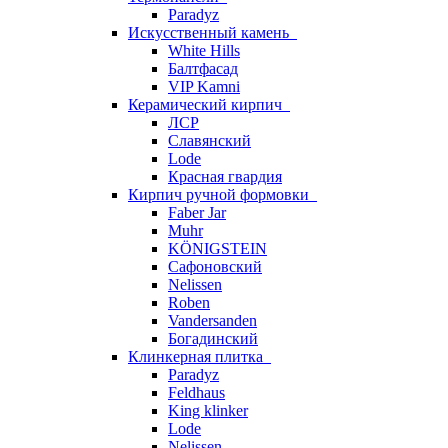
Paradyz
Искусственный камень
White Hills
Балтфасад
VIP Kamni
Керамический кирпич
ЛСР
Славянский
Lode
Красная гвардия
Кирпич ручной формовки
Faber Jar
Muhr
KÖNIGSTEIN
Сафоновский
Nelissen
Roben
Vandersanden
Богадинский
Клинкерная плитка
Paradyz
Feldhaus
King klinker
Lode
Nelissen