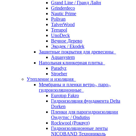
Grand Line / Гранд Лайн
Grinderdeco
Nautic Prime
Polivan
TalverWood
Terrapol
UnoDeck
Вечное Дерево
Экодек / Ekodek
Защитные покрытия для древесины
Aquasystem
Напольная клинкерная плитка
Paradyz
Stroeher
Утепление и изоляция
Мембраны и пленки ветро-, паро-,
гидроизоляционные
Eurotop Fakro
Гидроизоляция фундамента Delta
Dorken
Пленки для парогидроизоляции
Ондутис / Ondutiss
Rockwool (Роквул)
Гидроизоляционные ленты
NICOBAND Технониколь