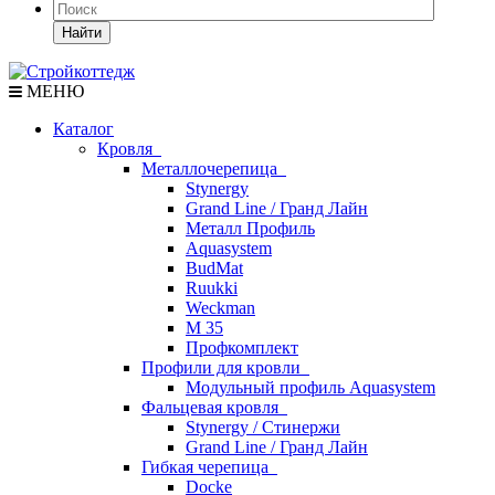
Найти
МЕНЮ
Каталог
Кровля
Металлочерепица
Stynergy
Grand Line / Гранд Лайн
Металл Профиль
Aquasystem
BudMat
Ruukki
Weckman
М 35
Профкомплект
Профили для кровли
Модульный профиль Aquasystem
Фальцевая кровля
Stynergy / Стинержи
Grand Line / Гранд Лайн
Гибкая черепица
Docke