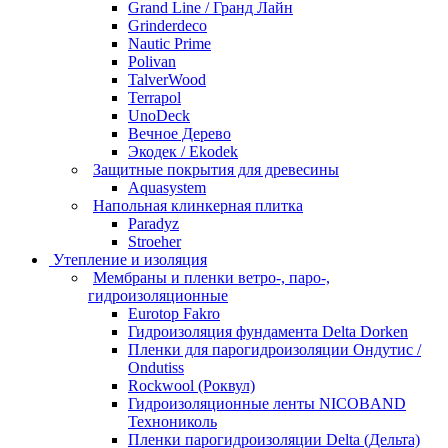
Grand Line / Гранд Лайн
Grinderdeco
Nautic Prime
Polivan
TalverWood
Terrapol
UnoDeck
Вечное Дерево
Экодек / Ekodek
Защитные покрытия для древесины
Aquasystem
Напольная клинкерная плитка
Paradyz
Stroeher
Утепление и изоляция
Мембраны и пленки ветро-, паро-,
гидроизоляционные
Eurotop Fakro
Гидроизоляция фундамента Delta Dorken
Пленки для парогидроизоляции Ондутис /
Ondutiss
Rockwool (Роквул)
Гидроизоляционные ленты NICOBAND
Технониколь
Пленки парогидроизоляции Delta (Дельта)