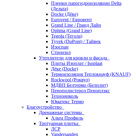
Пленки парогидроизоляции Delta
(Дельта)
Docke (Дёке)
Eurovent / Евровент
Grand Line / Гранд Лайн
Optima (Grand Line)
Tegola (Тегола)
Tyvek (DuPont) / Тайвек
Изоспан
Строизол
Утеплители для кровли и фасада
Плиты Изоплат / Isoplaat
Дёке (Docke)
Термоизоляция Теплокнауф (KNAUF)
Rockwool (Роквул)
МДВП Белтермо (Белплит)
Пенополистерол Пеноплэкс
Технониколь
Юматекс Термо
Благоустройство
Дренажные системы
Альта Профиль
Тротуарная плитка
ЛСР
Vandersanden