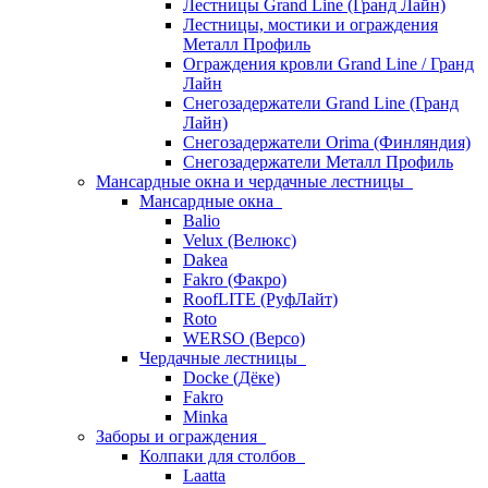
Лестницы Grand Line (Гранд Лайн)
Лестницы, мостики и ограждения
Металл Профиль
Ограждения кровли Grand Line / Гранд
Лайн
Снегозадержатели Grand Line (Гранд
Лайн)
Снегозадержатели Orima (Финляндия)
Снегозадержатели Металл Профиль
Мансардные окна и чердачные лестницы
Мансардные окна
Balio
Velux (Велюкс)
Dakea
Fakro (Факро)
RoofLITE (РуфЛайт)
Roto
WERSO (Версо)
Чердачные лестницы
Docke (Дёке)
Fakro
Minka
Заборы и ограждения
Колпаки для столбов
Laatta