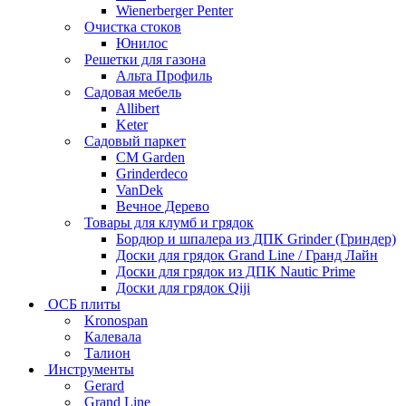
Wienerberger Penter
Очистка стоков
Юнилос
Решетки для газона
Альта Профиль
Садовая мебель
Allibert
Keter
Садовый паркет
CM Garden
Grinderdeco
VanDek
Вечное Дерево
Товары для клумб и грядок
Бордюр и шпалера из ДПК Grinder (Гриндер)
Доски для грядок Grand Line / Гранд Лайн
Доски для грядок из ДПК Nautic Prime
Доски для грядок Qiji
ОСБ плиты
Kronospan
Калевала
Талион
Инструменты
Gerard
Grand Line