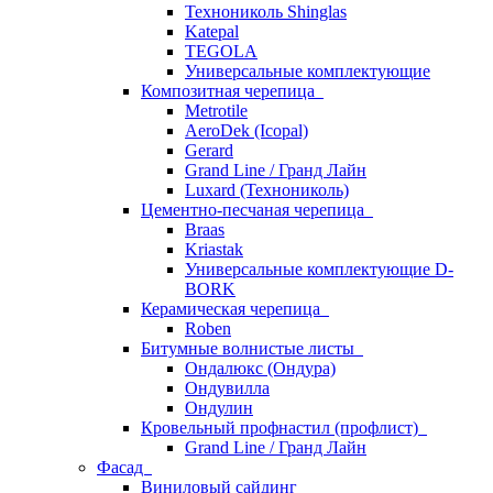
Технониколь Shinglas
Katepal
TEGOLA
Универсальные комплектующие
Композитная черепица
Metrotile
AeroDek (Icopal)
Gerard
Grand Line / Гранд Лайн
Luxard (Технониколь)
Цементно-песчаная черепица
Braas
Kriastak
Универсальные комплектующие D-
BORK
Керамическая черепица
Roben
Битумные волнистые листы
Ондалюкс (Ондура)
Ондувилла
Ондулин
Кровельный профнастил (профлист)
Grand Line / Гранд Лайн
Фасад
Виниловый сайдинг