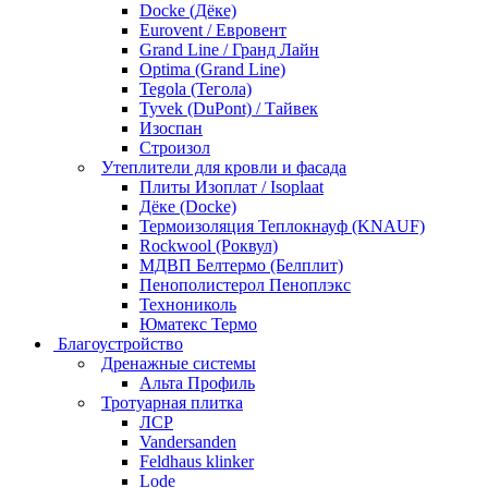
Docke (Дёке)
Eurovent / Евровент
Grand Line / Гранд Лайн
Optima (Grand Line)
Tegola (Тегола)
Tyvek (DuPont) / Тайвек
Изоспан
Строизол
Утеплители для кровли и фасада
Плиты Изоплат / Isoplaat
Дёке (Docke)
Термоизоляция Теплокнауф (KNAUF)
Rockwool (Роквул)
МДВП Белтермо (Белплит)
Пенополистерол Пеноплэкс
Технониколь
Юматекс Термо
Благоустройство
Дренажные системы
Альта Профиль
Тротуарная плитка
ЛСР
Vandersanden
Feldhaus klinker
Lode