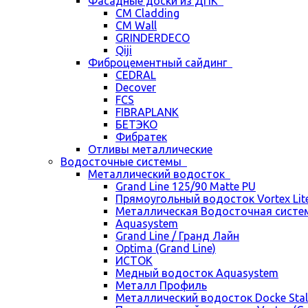
Фасадные доски из ДПК
CM Cladding
CM Wall
GRINDERDECO
Qiji
Фиброцементный сайдинг
CEDRAL
Decover
FCS
FIBRAPLANK
БЕТЭКО
Фибратек
Отливы металлические
Водосточные системы
Металлический водосток
Grand Line 125/90 Matte PU
Прямоугольный водосток Vortex Lite 
Металлическая Водосточная систем
Aquasystem
Grand Line / Гранд Лайн
Optima (Grand Line)
ИСТОК
Медный водосток Aquasystem
Металл Профиль
Металлический водосток Docke Stal