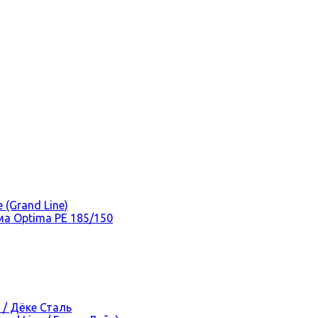
(Grand Line)
а Optima PE 185/150
 / Дёке Сталь