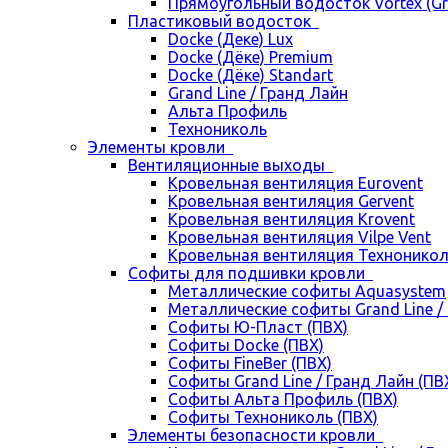
Прямоугольный водосток Vortex (Gra
Пластиковый водосток
Docke (Деке) Lux
Docke (Дёке) Premium
Docke (Дёке) Standart
Grand Line / Гранд Лайн
Альта Профиль
Технониколь
Элементы кровли
Вентиляционные выходы
Кровельная вентиляция Eurovent
Кровельная вентиляция Gervent
Кровельная вентиляция Krovent
Кровельная вентиляция Vilpe Vent
Кровельная вентиляция Технонико
Cофиты для подшивки кровли
Металлические софиты Aquasystem
Металлические софиты Grand Line /
Софиты Ю-Пласт (ПВХ)
Софиты Docke (ПВХ)
Софиты FineBer (ПВХ)
Софиты Grand Line / Гранд Лайн (ПВ
Софиты Альта Профиль (ПВХ)
Софиты Технониколь (ПВХ)
Элементы безопасности кровли