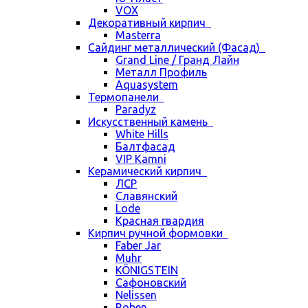
VOX
Декоративный кирпич
Masterra
Сайдинг металлический (Фасад)
Grand Line / Гранд Лайн
Металл Профиль
Aquasystem
Термопанели
Paradyz
Искусственный камень
White Hills
Балтфасад
VIP Kamni
Керамический кирпич
ЛСР
Славянский
Lode
Красная гвардия
Кирпич ручной формовки
Faber Jar
Muhr
KÖNIGSTEIN
Сафоновский
Nelissen
Roben