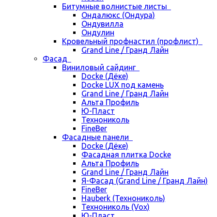
Битумные волнистые листы
Ондалюкс (Ондура)
Ондувилла
Ондулин
Кровельный профнастил (профлист)
Grand Line / Гранд Лайн
Фасад
Виниловый сайдинг
Docke (Дёке)
Docke LUX под камень
Grand Line / Гранд Лайн
Альта Профиль
Ю-Пласт
Технониколь
FineBer
Фасадные панели
Docke (Дёке)
Фасадная плитка Docke
Альта Профиль
Grand Line / Гранд Лайн
Я-Фасад (Grand Line / Гранд Лайн)
FineBer
Hauberk (Технониколь)
Технониколь (Vox)
Ю-Пласт