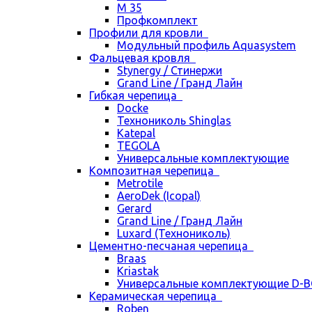
М 35
Профкомплект
Профили для кровли
Модульный профиль Aquasystem
Фальцевая кровля
Stynergy / Стинержи
Grand Line / Гранд Лайн
Гибкая черепица
Docke
Технониколь Shinglas
Katepal
TEGOLA
Универсальные комплектующие
Композитная черепица
Metrotile
AeroDek (Icopal)
Gerard
Grand Line / Гранд Лайн
Luxard (Технониколь)
Цементно-песчаная черепица
Braas
Kriastak
Универсальные комплектующие D-
Керамическая черепица
Roben