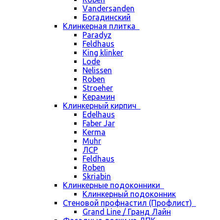
Vandersanden
Богадинский
Клинкерная плитка
Paradyz
Feldhaus
King klinker
Lode
Nelissen
Roben
Stroeher
Керамин
Клинкерный кирпич
Edelhaus
Faber Jar
Kerma
Muhr
ЛСР
Feldhaus
Roben
Skriabin
Клинкерные подоконники
Клинкерный подоконник
Стеновой профнастил (Профлист)
Grand Line / Гранд Лайн