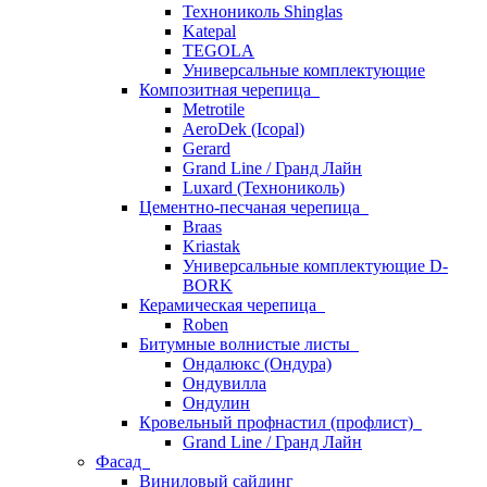
Технониколь Shinglas
Katepal
TEGOLA
Универсальные комплектующие
Композитная черепица
Metrotile
AeroDek (Icopal)
Gerard
Grand Line / Гранд Лайн
Luxard (Технониколь)
Цементно-песчаная черепица
Braas
Kriastak
Универсальные комплектующие D-
BORK
Керамическая черепица
Roben
Битумные волнистые листы
Ондалюкс (Ондура)
Ондувилла
Ондулин
Кровельный профнастил (профлист)
Grand Line / Гранд Лайн
Фасад
Виниловый сайдинг