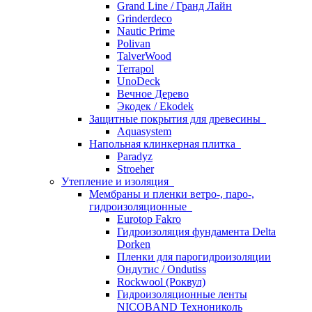
Grand Line / Гранд Лайн
Grinderdeco
Nautic Prime
Polivan
TalverWood
Terrapol
UnoDeck
Вечное Дерево
Экодек / Ekodek
Защитные покрытия для древесины
Aquasystem
Напольная клинкерная плитка
Paradyz
Stroeher
Утепление и изоляция
Мембраны и пленки ветро-, паро-,
гидроизоляционные
Eurotop Fakro
Гидроизоляция фундамента Delta
Dorken
Пленки для парогидроизоляции
Ондутис / Ondutiss
Rockwool (Роквул)
Гидроизоляционные ленты
NICOBAND Технониколь