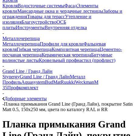
Кровля
Кровля
Водосточные системы
Фасад
Элементы
кровли
Мансардные окна и чердачные лестницы
Заборы и
ограждения
Товары для терасс
Утепление и
изоляция
Благоустройство
ОСБ
плиты
Инструменты
Внутренняя отделка
-
Металлочерепица
Металлочерепица
Профили для кровли
Фальцевая
кровля
Гибкая черепица
Композитная черепица
Цементно-
песчаная черепица
Керамическая черепица
Битумные
волнистые листы
Кровельный профнастил (профлист)
-
Grand Line / Гранд Лайн
Stynergy
Grand Line / Гранд Лайн
Металл
Профиль
Aquasystem
BudMat
Ruukki
Weckman
М
35
Профкомплект
-
Доборные элементы
-
Планка примыкания Grand Line (Гранд Лайн), покрытие Satin
Matt 0.5, 150х250 мм, цвета по каталогу RAL и RR
Планка примыкания Grand
Line (Гранд Лайн), покрытие