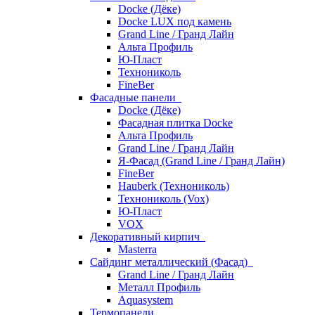
Docke (Дёке)
Docke LUX под камень
Grand Line / Гранд Лайн
Альта Профиль
Ю-Пласт
Технониколь
FineBer
Фасадные панели
Docke (Дёке)
Фасадная плитка Docke
Альта Профиль
Grand Line / Гранд Лайн
Я-Фасад (Grand Line / Гранд Лайн)
FineBer
Hauberk (Технониколь)
Технониколь (Vox)
Ю-Пласт
VOX
Декоративный кирпич
Masterra
Сайдинг металлический (Фасад)
Grand Line / Гранд Лайн
Металл Профиль
Aquasystem
Термопанели