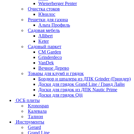
Wienerberger Penter
Очистка стоков
Юнилос
Решетки для газона
Альта Профиль
Садовая мебель
Allibert
Keter
Садовый паркет
CM Garden
Grinderdeco
VanDek
Вечное Дерево
Товары для клумб и грядок
Бордюр и шпалера из ДПК Grinder (Гриндер)
Доски для грядок Grand Line / Гранд Лайн
Доски для грядок из ДПК Nautic Prime
Доски для грядок Qiji
ОСБ плиты
Kronospan
Калевала
Талион
Инструменты
Gerard
Grand Line