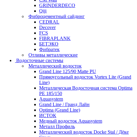
GRINDERDECO
Qiji
Фиброцементный сайдинг
CEDRAL
Decover
FCS
FIBRAPLANK
БЕТЭКО
Фибратек
Отливы металлические
Водосточные системы
Металлический водосток
Grand Line 125/90 Matte PU
Прямоугольный водосток Vortex Lite (Grand
Line)
Металлическая Водосточная система Optima
PE 185/150
Aquasystem
Grand Line / Гранд Лайн
Optima (Grand Line)
ИСТОК
Медный водосток Aquasystem
Металл Профиль
Металлический водосток Docke Stal / Дёке