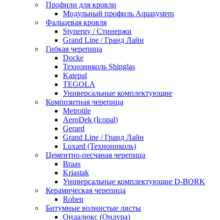
Профили для кровли
Модульный профиль Aquasystem
Фальцевая кровля
Stynergy / Стинержи
Grand Line / Гранд Лайн
Гибкая черепица
Docke
Технониколь Shinglas
Katepal
TEGOLA
Универсальные комплектующие
Композитная черепица
Metrotile
AeroDek (Icopal)
Gerard
Grand Line / Гранд Лайн
Luxard (Технониколь)
Цементно-песчаная черепица
Braas
Kriastak
Универсальные комплектующие D-BORK
Керамическая черепица
Roben
Битумные волнистые листы
Ондалюкс (Ондура)