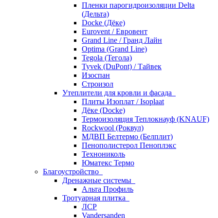
Пленки парогидроизоляции Delta
(Дельта)
Docke (Дёке)
Eurovent / Евровент
Grand Line / Гранд Лайн
Optima (Grand Line)
Tegola (Тегола)
Tyvek (DuPont) / Тайвек
Изоспан
Строизол
Утеплители для кровли и фасада
Плиты Изоплат / Isoplaat
Дёке (Docke)
Термоизоляция Теплокнауф (KNAUF)
Rockwool (Роквул)
МДВП Белтермо (Белплит)
Пенополистерол Пеноплэкс
Технониколь
Юматекс Термо
Благоустройство
Дренажные системы
Альта Профиль
Тротуарная плитка
ЛСР
Vandersanden