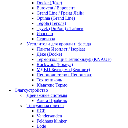
Docke (Дёке)
Eurovent / Евровент
Grand Line / Гранд Лайн
Optima (Grand Line)
Tegola (Тегола)
Tyvek (DuPont) / Тайвек
Изоспан
Строизол
Утеплители для кровли и фасада
Плиты Изоплат / Isoplaat
Дёке (Docke)
Термоизоляция Теплокнауф (KNAUF)
Rockwool (Роквул)
МДВП Белтермо (Белплит)
Пенополистерол Пеноплэкс
Технониколь
Юматекс Термо
Благоустройство
Дренажные системы
Альта Профиль
Тротуарная плитка
ЛСР
Vandersanden
Feldhaus klinker
Lode