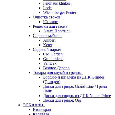
Feldhaus klinker
Lode
Wienerberger Penter
Очистка стоков
Юнилос
Решетки для газона
Альта Профиль
Садовая мебель
Allibert
Keter
Садовый паркет
CM Garden
Grinderdeco
VanDek
Вечное Дерево
Товары для клумб и грядок
Бордюр и шпалера из ДПК Grinder
(Гриндер)
Доски для грядок Grand Line / Гранд
Лайн
Доски для грядок из ДПК Nautic Prime
Доски для грядок Qiji
ОСБ плиты
Kronospan
Калевала