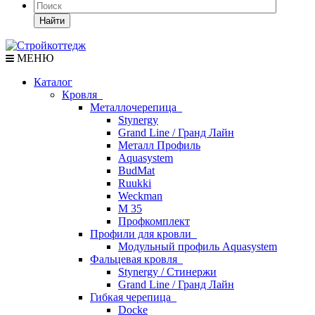
Найти
МЕНЮ
Каталог
Кровля
Металлочерепица
Stynergy
Grand Line / Гранд Лайн
Металл Профиль
Aquasystem
BudMat
Ruukki
Weckman
М 35
Профкомплект
Профили для кровли
Модульный профиль Aquasystem
Фальцевая кровля
Stynergy / Стинержи
Grand Line / Гранд Лайн
Гибкая черепица
Docke