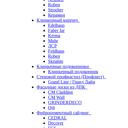
Roben
Stroeher
Керамин
Клинкерный кирпич
Edelhaus
Faber Jar
Kerma
Muhr
ЛСР
Feldhaus
Roben
Skriabin
Клинкерные подоконники
Клинкерный подоконник
Стеновой профнастил (Профлист)
Grand Line / Гранд Лайн
Фасадные доски из ДПК
CM Cladding
CM Wall
GRINDERDECO
Qiji
Фиброцементный сайдинг
CEDRAL
Decover