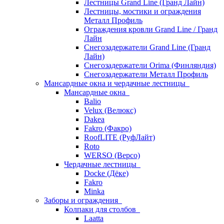
Лестницы Grand Line (Гранд Лайн)
Лестницы, мостики и ограждения
Металл Профиль
Ограждения кровли Grand Line / Гранд
Лайн
Снегозадержатели Grand Line (Гранд
Лайн)
Снегозадержатели Orima (Финляндия)
Снегозадержатели Металл Профиль
Мансардные окна и чердачные лестницы
Мансардные окна
Balio
Velux (Велюкс)
Dakea
Fakro (Факро)
RoofLITE (РуфЛайт)
Roto
WERSO (Версо)
Чердачные лестницы
Docke (Дёке)
Fakro
Minka
Заборы и ограждения
Колпаки для столбов
Laatta