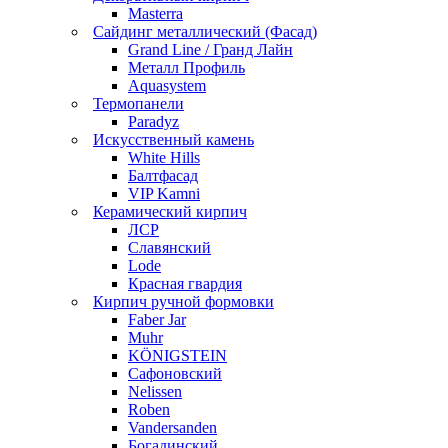
Masterra
Сайдинг металлический (Фасад)
Grand Line / Гранд Лайн
Металл Профиль
Aquasystem
Термопанели
Paradyz
Искусственный камень
White Hills
Балтфасад
VIP Kamni
Керамический кирпич
ЛСР
Славянский
Lode
Красная гвардия
Кирпич ручной формовки
Faber Jar
Muhr
KÖNIGSTEIN
Сафоновский
Nelissen
Roben
Vandersanden
Богадинский