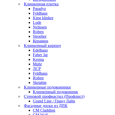
Клинкерная плитка
Paradyz
Feldhaus
King klinker
Lode
Nelissen
Roben
Stroeher
Керамин
Клинкерный кирпич
Edelhaus
Faber Jar
Kerma
Muhr
ЛСР
Feldhaus
Roben
Skriabin
Клинкерные подоконники
Клинкерный подоконник
Стеновой профнастил (Профлист)
Grand Line / Гранд Лайн
Фасадные доски из ДПК
CM Cladding
CM Wall