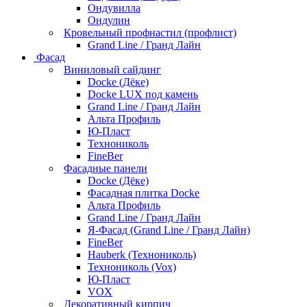
Ондувилла
Ондулин
Кровельный профнастил (профлист)
Grand Line / Гранд Лайн
Фасад
Виниловый сайдинг
Docke (Дёке)
Docke LUX под камень
Grand Line / Гранд Лайн
Альта Профиль
Ю-Пласт
Технониколь
FineBer
Фасадные панели
Docke (Дёке)
Фасадная плитка Docke
Альта Профиль
Grand Line / Гранд Лайн
Я-Фасад (Grand Line / Гранд Лайн)
FineBer
Hauberk (Технониколь)
Технониколь (Vox)
Ю-Пласт
VOX
Декоративный кирпич