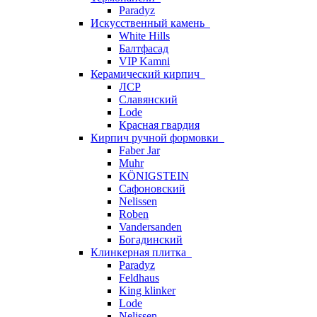
Paradyz
Искусственный камень
White Hills
Балтфасад
VIP Kamni
Керамический кирпич
ЛСР
Славянский
Lode
Красная гвардия
Кирпич ручной формовки
Faber Jar
Muhr
KÖNIGSTEIN
Сафоновский
Nelissen
Roben
Vandersanden
Богадинский
Клинкерная плитка
Paradyz
Feldhaus
King klinker
Lode
Nelissen