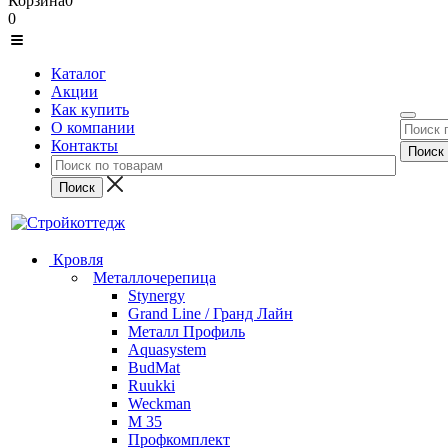
Корзина
0
0
Каталог
Акции
Как купить
О компании
Контакты
Кровля
Металлочерепица
Stynergy
Grand Line / Гранд Лайн
Металл Профиль
Aquasystem
BudMat
Ruukki
Weckman
М 35
Профкомплект