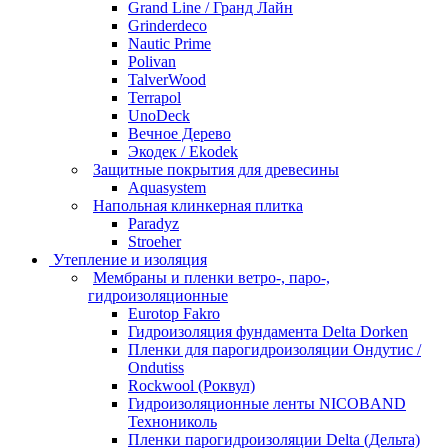
Grand Line / Гранд Лайн
Grinderdeco
Nautic Prime
Polivan
TalverWood
Terrapol
UnoDeck
Вечное Дерево
Экодек / Ekodek
Защитные покрытия для древесины
Aquasystem
Напольная клинкерная плитка
Paradyz
Stroeher
Утепление и изоляция
Мембраны и пленки ветро-, паро-,
гидроизоляционные
Eurotop Fakro
Гидроизоляция фундамента Delta Dorken
Пленки для парогидроизоляции Ондутис /
Ondutiss
Rockwool (Роквул)
Гидроизоляционные ленты NICOBAND
Технониколь
Пленки парогидроизоляции Delta (Дельта)