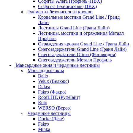
Софиты Альта Профиль (ПВХ)
Софиты Технониколь (ПВХ)
Элементы безопасности кровли
Кровельные мостики Grand Line / Гранд
Лайн
Лестницы Grand Line (Гранд Лайн)
Лестницы, мостики и ограждения Металл
Профиль
Ограждения кровли Grand Line / Гранд Лайн
Снегозадержатели Grand Line (Гранд Лайн)
Снегозадержатели Orima (Финляндия)
Снегозадержатели Металл Профиль
Мансардные окна и чердачные лестницы
Мансардные окна
Balio
Velux (Велюкс)
Dakea
Fakro (Факро)
RoofLITE (РуфЛайт)
Roto
WERSO (Версо)
Чердачные лестницы
Docke (Дёке)
Fakro
Minka