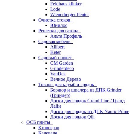
Feldhaus klinker
Lode
Wienerberger Penter
Очистка стоков
Юнилос
Решетки для газона
Альта Профиль
Садовая мебель
Allibert
Keter
Садовый паркет
CM Garden
Grinderdeco
VanDek
Вечное Дерево
Товары для клумб и грядок
Бордюр и шпалера из ДПК Grinder
(Гриндер)
Доски для грядок Grand Line / Гранд
Лайн
Доски для грядок из ДПК Nautic Prime
Доски для грядок Qiji
ОСБ плиты
Kronospan
Калевала