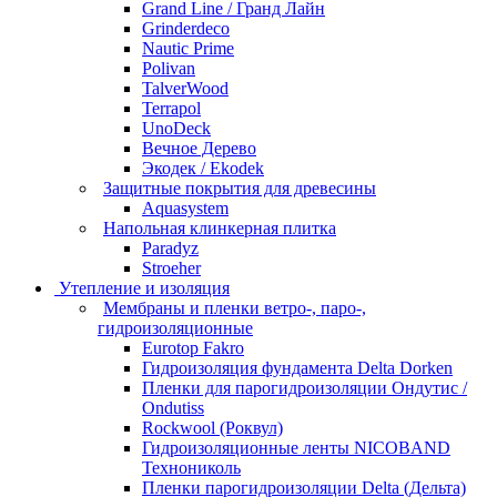
Grand Line / Гранд Лайн
Grinderdeco
Nautic Prime
Polivan
TalverWood
Terrapol
UnoDeck
Вечное Дерево
Экодек / Ekodek
Защитные покрытия для древесины
Aquasystem
Напольная клинкерная плитка
Paradyz
Stroeher
Утепление и изоляция
Мембраны и пленки ветро-, паро-,
гидроизоляционные
Eurotop Fakro
Гидроизоляция фундамента Delta Dorken
Пленки для парогидроизоляции Ондутис /
Ondutiss
Rockwool (Роквул)
Гидроизоляционные ленты NICOBAND
Технониколь
Пленки парогидроизоляции Delta (Дельта)