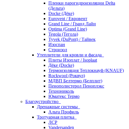
Пленки парогидроизоляции Delta
(Дельта)
Docke (Дёке)
Eurovent / Евровент
Grand Line / Гранд Лайн
Optima (Grand Line)
Tegola (Тегола)
Tyvek (DuPont) / Тайвек
Изоспан
Строизол
Утеплители для кровли и фасада
Плиты Изоплат / Isoplaat
Дёке (Docke)
Термоизоляция Теплокнауф (KNAUF)
Rockwool (Роквул)
МДВП Белтермо (Белплит)
Пенополистерол Пеноплэкс
Технониколь
Юматекс Термо
Благоустройство
Дренажные системы
Альта Профиль
Тротуарная плитка
ЛСР
Vandersanden