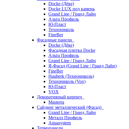
Docke (Дёке)
Docke LUX под камень
Grand Line / Гранд Лайн
Альта Профиль
Ю-Пласт
Технониколь
FineBer
Фасадные панели
Docke (Дёке)
Фасадная плитка Docke
Альта Профиль
Grand Line / Гранд Лайн
Я-Фасад (Grand Line / Гранд Лайн)
FineBer
Hauberk (Технониколь)
Технониколь (Vox)
Ю-Пласт
VOX
Декоративный кирпич
Masterra
Сайдинг металлический (Фасад)
Grand Line / Гранд Лайн
Металл Профиль
Aquasystem
Термопанели