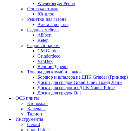
Wienerberger Penter
Очистка стоков
Юнилос
Решетки для газона
Альта Профиль
Садовая мебель
Allibert
Keter
Садовый паркет
CM Garden
Grinderdeco
VanDek
Вечное Дерево
Товары для клумб и грядок
Бордюр и шпалера из ДПК Grinder (Гриндер)
Доски для грядок Grand Line / Гранд Лайн
Доски для грядок из ДПК Nautic Prime
Доски для грядок Qiji
ОСБ плиты
Kronospan
Калевала
Талион
Инструменты
Gerard
Grand Line