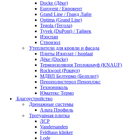
Docke (Дёке)
Eurovent / Евровент
Grand Line / Гранд Лайн
Optima (Grand Line)
Tegola (Тегола)
Tyvek (DuPont) / Тайвек
Изоспан
Строизол
Утеплители для кровли и фасада
Плиты Изоплат / Isoplaat
Дёке (Docke)
Термоизоляция Теплокнауф (KNAUF)
Rockwool (Роквул)
МДВП Белтермо (Белплит)
Пенополистерол Пеноплэкс
Технониколь
Юматекс Термо
Благоустройство
Дренажные системы
Альта Профиль
Тротуарная плитка
ЛСР
Vandersanden
Feldhaus klinker
Lode