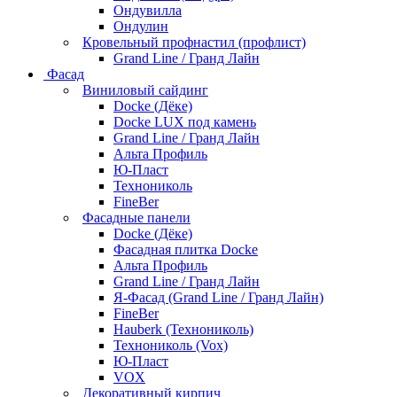
Ондувилла
Ондулин
Кровельный профнастил (профлист)
Grand Line / Гранд Лайн
Фасад
Виниловый сайдинг
Docke (Дёке)
Docke LUX под камень
Grand Line / Гранд Лайн
Альта Профиль
Ю-Пласт
Технониколь
FineBer
Фасадные панели
Docke (Дёке)
Фасадная плитка Docke
Альта Профиль
Grand Line / Гранд Лайн
Я-Фасад (Grand Line / Гранд Лайн)
FineBer
Hauberk (Технониколь)
Технониколь (Vox)
Ю-Пласт
VOX
Декоративный кирпич