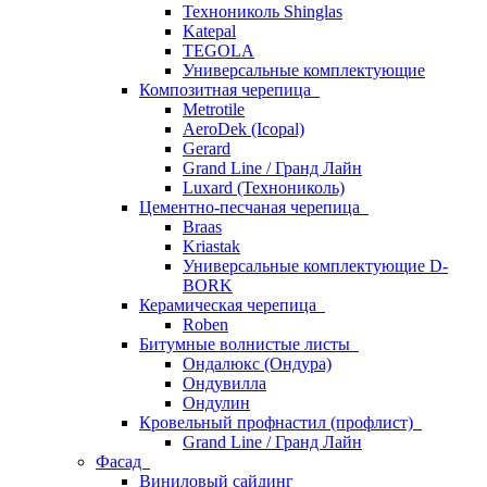
Технониколь Shinglas
Katepal
TEGOLA
Универсальные комплектующие
Композитная черепица
Metrotile
AeroDek (Icopal)
Gerard
Grand Line / Гранд Лайн
Luxard (Технониколь)
Цементно-песчаная черепица
Braas
Kriastak
Универсальные комплектующие D-
BORK
Керамическая черепица
Roben
Битумные волнистые листы
Ондалюкс (Ондура)
Ондувилла
Ондулин
Кровельный профнастил (профлист)
Grand Line / Гранд Лайн
Фасад
Виниловый сайдинг