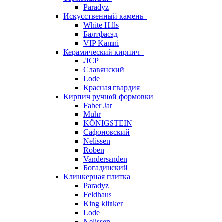
Paradyz
Искусственный камень
White Hills
Балтфасад
VIP Kamni
Керамический кирпич
ЛСР
Славянский
Lode
Красная гвардия
Кирпич ручной формовки
Faber Jar
Muhr
KÖNIGSTEIN
Сафоновский
Nelissen
Roben
Vandersanden
Богадинский
Клинкерная плитка
Paradyz
Feldhaus
King klinker
Lode
Nelissen