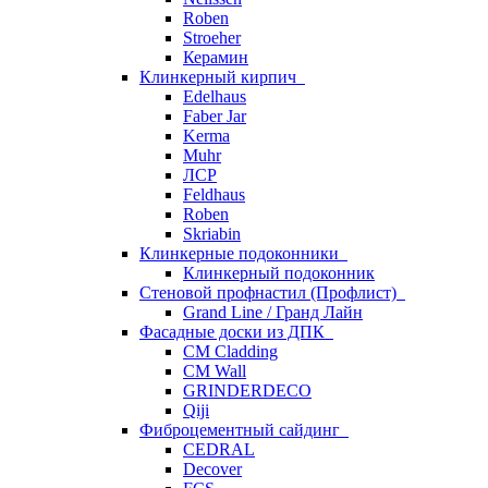
Roben
Stroeher
Керамин
Клинкерный кирпич
Edelhaus
Faber Jar
Kerma
Muhr
ЛСР
Feldhaus
Roben
Skriabin
Клинкерные подоконники
Клинкерный подоконник
Стеновой профнастил (Профлист)
Grand Line / Гранд Лайн
Фасадные доски из ДПК
CM Cladding
CM Wall
GRINDERDECO
Qiji
Фиброцементный сайдинг
CEDRAL
Decover