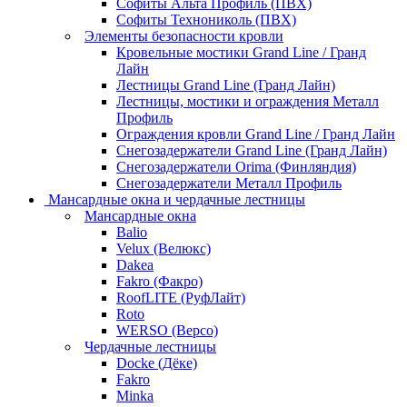
Софиты Альта Профиль (ПВХ)
Софиты Технониколь (ПВХ)
Элементы безопасности кровли
Кровельные мостики Grand Line / Гранд
Лайн
Лестницы Grand Line (Гранд Лайн)
Лестницы, мостики и ограждения Металл
Профиль
Ограждения кровли Grand Line / Гранд Лайн
Снегозадержатели Grand Line (Гранд Лайн)
Снегозадержатели Orima (Финляндия)
Снегозадержатели Металл Профиль
Мансардные окна и чердачные лестницы
Мансардные окна
Balio
Velux (Велюкс)
Dakea
Fakro (Факро)
RoofLITE (РуфЛайт)
Roto
WERSO (Версо)
Чердачные лестницы
Docke (Дёке)
Fakro
Minka