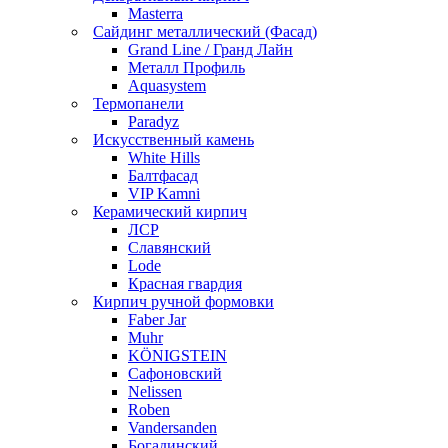
Masterra
Сайдинг металлический (Фасад)
Grand Line / Гранд Лайн
Металл Профиль
Aquasystem
Термопанели
Paradyz
Искусственный камень
White Hills
Балтфасад
VIP Kamni
Керамический кирпич
ЛСР
Славянский
Lode
Красная гвардия
Кирпич ручной формовки
Faber Jar
Muhr
KÖNIGSTEIN
Сафоновский
Nelissen
Roben
Vandersanden
Богадинский