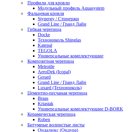
Профили для кровли
Модульный профиль Aquasystem
Фальцевая кровля
Stynergy / Стинержи
Grand Line / Гранд Лайн
Гибкая черепица
Docke
Технониколь Shinglas
Katepal
TEGOLA
Универсальные комплектующие
Композитная черепица
Metrotile
AeroDek (Icopal)
Gerard
Grand Line / Гранд Лайн
Luxard (Технониколь)
Цементно-песчаная черепица
Braas
Kriastak
Универсальные комплектующие D-BORK
Керамическая черепица
Roben
Битумные волнистые листы
Ондалюкс (Ондура)