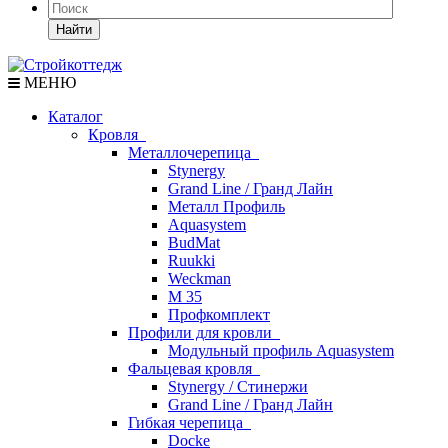
Найти
МЕНЮ
Каталог
Кровля
Металлочерепица
Stynergy
Grand Line / Гранд Лайн
Металл Профиль
Aquasystem
BudMat
Ruukki
Weckman
М 35
Профкомплект
Профили для кровли
Модульный профиль Aquasystem
Фальцевая кровля
Stynergy / Стинержи
Grand Line / Гранд Лайн
Гибкая черепица
Docke