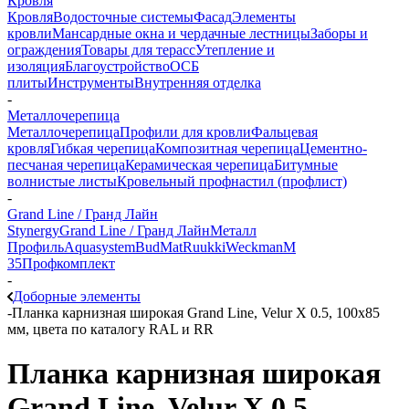
Кровля
Кровля
Водосточные системы
Фасад
Элементы
кровли
Мансардные окна и чердачные лестницы
Заборы и
ограждения
Товары для терасс
Утепление и
изоляция
Благоустройство
ОСБ
плиты
Инструменты
Внутренняя отделка
-
Металлочерепица
Металлочерепица
Профили для кровли
Фальцевая
кровля
Гибкая черепица
Композитная черепица
Цементно-
песчаная черепица
Керамическая черепица
Битумные
волнистые листы
Кровельный профнастил (профлист)
-
Grand Line / Гранд Лайн
Stynergy
Grand Line / Гранд Лайн
Металл
Профиль
Aquasystem
BudMat
Ruukki
Weckman
М
35
Профкомплект
-
Доборные элементы
-
Планка карнизная широкая Grand Line, Velur X 0.5, 100х85
мм, цвета по каталогу RAL и RR
Планка карнизная широкая
Grand Line, Velur X 0.5,