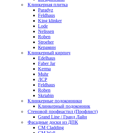
Клинкерная плитка
Paradyz
Feldhaus
King klinker
Lode
Nelissen
Roben
Stroeher
Керамин
Клинкерный кирпич
Edelhaus
Faber Jar
Kerma
Muhr
ЛСР
Feldhaus
Roben
Skriabin
Клинкерные подоконники
Клинкерный подоконник
Стеновой профнастил (Профлист)
Grand Line / Гранд Лайн
Фасадные доски из ДПК
CM Cladding
CM Wall