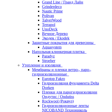
Grand Line / Гранд Лайн
Grinderdeco
Nautic Prime
Polivan
TalverWood
Terrapol
UnoDeck
Вечное Дерево
Экодек / Ekodek
Защитные покрытия для древесины
Aquasystem
Напольная клинкерная плитка
Paradyz
Stroeher
Утепление и изоляция
Мембраны и пленки ветро-, паро-,
гидроизоляционные
Eurotop Fakro
Гидроизоляция фундамента Delta
Dorken
Пленки для парогидроизоляции
Ондутис / Ondutiss
Rockwool (Роквул)
Гидроизоляционные ленты
NICOBAND Технониколь