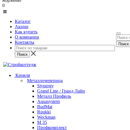
Корзина
0
0
Каталог
Акции
Как купить
О компании
Контакты
Кровля
Металлочерепица
Stynergy
Grand Line / Гранд Лайн
Металл Профиль
Aquasystem
BudMat
Ruukki
Weckman
М 35
Профкомплект