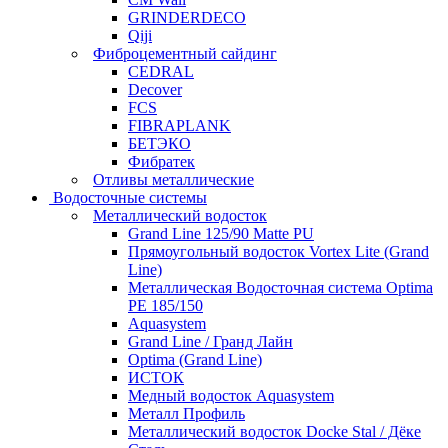
GRINDERDECO
Qiji
Фиброцементный сайдинг
CEDRAL
Decover
FCS
FIBRAPLANK
БЕТЭКО
Фибратек
Отливы металлические
Водосточные системы
Металлический водосток
Grand Line 125/90 Matte PU
Прямоугольный водосток Vortex Lite (Grand
Line)
Металлическая Водосточная система Optima
PE 185/150
Aquasystem
Grand Line / Гранд Лайн
Optima (Grand Line)
ИСТОК
Медный водосток Aquasystem
Металл Профиль
Металлический водосток Docke Stal / Дёке