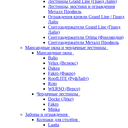
Лестницы Grand Line (Гранд Лайн)
Лестницы, мостики и ограждения
Металл Профиль
Ограждения кровли Grand Line / Гранд
Лайн
Снегозадержатели Grand Line (Гранд
Лайн)
Снегозадержатели Orima (Финляндия)
Снегозадержатели Металл Профиль
Мансардные окна и чердачные лестницы
Мансардные окна
Balio
Velux (Велюкс)
Dakea
Fakro (Факро)
RoofLITE (РуфЛайт)
Roto
WERSO (Версо)
Чердачные лестницы
Docke (Дёке)
Fakro
Minka
Заборы и ограждения
Колпаки для столбов
Laatta