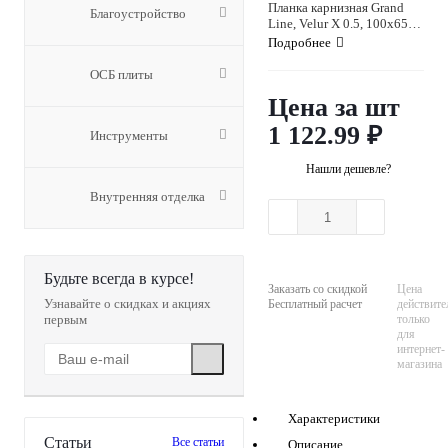
Планка карнизная Grand
Благоустройство
Line, Velur X 0.5, 100х65
мм, цвета по каталогу RAL
Подробнее
и RR
ОСБ плиты
Цена за шт
1 122.99
₽
Инструменты
Нашли дешевле?
Внутренняя отделка
Будьте всегда в курсе!
Заказать со скидкой
Цена
Узнавайте о скидках и акциях
Бесплатный расчет
действите
первым
только
для
интернет-
магазина
Характеристики
Статьи
Все статьи
Описание