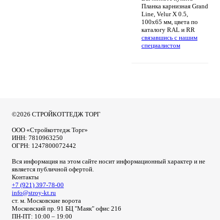
Планка карнизная Grand
Line, Velur X 0.5,
100х65 мм, цвета по
каталогу RAL и RR
связавшись с нашим
специалистом
©2026 СТРОЙКОТТЕДЖ ТОРГ
ООО «Стройкоттедж Торг»
ИНН: 7810963250
ОГРН: 1247800072442
Вся информация на этом сайте носит информационный характер и не
является публичной офертой.
Контакты
+7 (921) 397-78-00
info@stroy-kt.ru
ст. м. Московские ворота
Московский пр. 91 БЦ "Маяк" офис 216
ПН-ПТ: 10:00 – 19:00