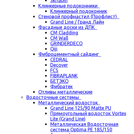
Skriabin
Клинкерные подоконники
Клинкерный подоконник
Стеновой профнастил (Профлист)
Grand Line / Гранд Лайн
Фасадные доски из ДПК
CM Cladding
CM Wall
GRINDERDECO
Qiji
Фиброцементный сайдинг
CEDRAL
Decover
FCS
FIBRAPLANK
БЕТЭКО
Фибратек
Отливы металлические
Водосточные системы
Металлический водосток
Grand Line 125/90 Matte PU
Прямоугольный водосток Vortex
Lite (Grand Line)
Металлическая Водосточная
система Optima PE 185/150