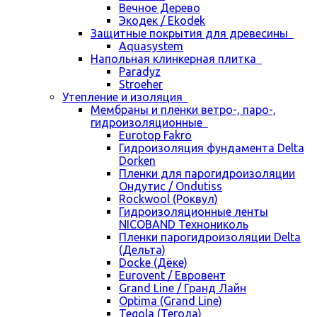
Вечное Дерево
Экодек / Ekodek
Защитные покрытия для древесины
Aquasystem
Напольная клинкерная плитка
Paradyz
Stroeher
Утепление и изоляция
Мембраны и пленки ветро-, паро-,
гидроизоляционные
Eurotop Fakro
Гидроизоляция фундамента Delta
Dorken
Пленки для парогидроизоляции
Ондутис / Ondutiss
Rockwool (Роквул)
Гидроизоляционные ленты
NICOBAND Технониколь
Пленки парогидроизоляции Delta
(Дельта)
Docke (Дёке)
Eurovent / Евровент
Grand Line / Гранд Лайн
Optima (Grand Line)
Tegola (Тегола)