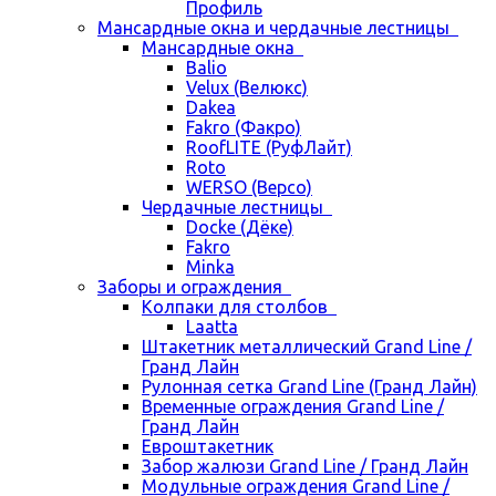
Профиль
Мансардные окна и чердачные лестницы
Мансардные окна
Balio
Velux (Велюкс)
Dakea
Fakro (Факро)
RoofLITE (РуфЛайт)
Roto
WERSO (Версо)
Чердачные лестницы
Docke (Дёке)
Fakro
Minka
Заборы и ограждения
Колпаки для столбов
Laatta
Штакетник металлический Grand Line /
Гранд Лайн
Рулонная сетка Grand Line (Гранд Лайн)
Временные ограждения Grand Line /
Гранд Лайн
Евроштакетник
Забор жалюзи Grand Line / Гранд Лайн
Модульные ограждения Grand Line /