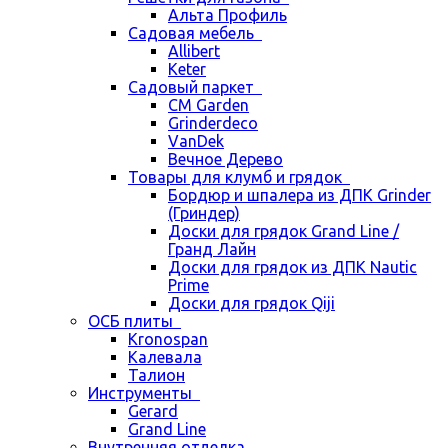
Альта Профиль
Садовая мебель
Allibert
Keter
Садовый паркет
CM Garden
Grinderdeco
VanDek
Вечное Дерево
Товары для клумб и грядок
Бордюр и шпалера из ДПК Grinder
(Гриндер)
Доски для грядок Grand Line /
Гранд Лайн
Доски для грядок из ДПК Nautic
Prime
Доски для грядок Qiji
ОСБ плиты
Kronospan
Калевала
Талион
Инструменты
Gerard
Grand Line
Внутренняя отделка