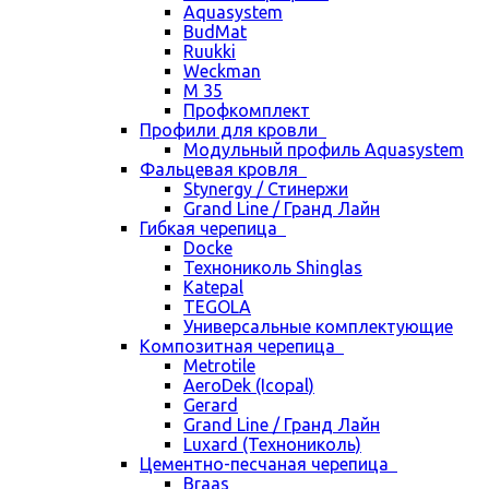
Aquasystem
BudMat
Ruukki
Weckman
М 35
Профкомплект
Профили для кровли
Модульный профиль Aquasystem
Фальцевая кровля
Stynergy / Стинержи
Grand Line / Гранд Лайн
Гибкая черепица
Docke
Технониколь Shinglas
Katepal
TEGOLA
Универсальные комплектующие
Композитная черепица
Metrotile
AeroDek (Icopal)
Gerard
Grand Line / Гранд Лайн
Luxard (Технониколь)
Цементно-песчаная черепица
Braas