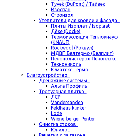
Tyvek (DuPont) / Тайвек
Изоспан
Строизол
Утеплители для кровли и фасада
Плиты Изоплат / Isoplaat
Дёке (Docke)
Термоизоляция Теплокнауф
(KNAUF)
Rockwool (Роквул)
МДВП Белтермо (Белплит)
Пенополистерол Пеноплэкс
Технониколь
Юматекс Термо
Благоустройство
Дренажные системы
Альта Профиль
Тротуарная плитка
ЛСР
Vandersanden
Feldhaus klinker
Lode
Wienerberger Penter
Очистка стоков
Юнилос
Решетки для газона