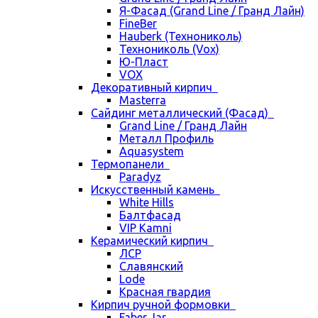
Я-Фасад (Grand Line / Гранд Лайн)
FineBer
Hauberk (Технониколь)
Технониколь (Vox)
Ю-Пласт
VOX
Декоративный кирпич
Masterra
Сайдинг металлический (Фасад)
Grand Line / Гранд Лайн
Металл Профиль
Aquasystem
Термопанели
Paradyz
Искусственный камень
White Hills
Балтфасад
VIP Kamni
Керамический кирпич
ЛСР
Славянский
Lode
Красная гвардия
Кирпич ручной формовки
Faber Jar