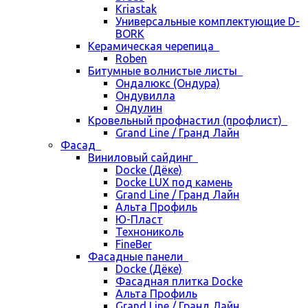
Kriastak
Универсальные комплектующие D-
BORK
Керамическая черепица
Roben
Битумные волнистые листы
Ондалюкс (Ондура)
Ондувилла
Ондулин
Кровельный профнастил (профлист)
Grand Line / Гранд Лайн
Фасад
Виниловый сайдинг
Docke (Дёке)
Docke LUX под камень
Grand Line / Гранд Лайн
Альта Профиль
Ю-Пласт
Технониколь
FineBer
Фасадные панели
Docke (Дёке)
Фасадная плитка Docke
Альта Профиль
Grand Line / Гранд Лайн