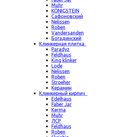
Muhr
KÖNIGSTEIN
Сафоновский
Nelissen
Roben
Vandersanden
Богадинский
Клинкерная плитка
Paradyz
Feldhaus
King klinker
Lode
Nelissen
Roben
Stroeher
Керамин
Клинкерный кирпич
Edelhaus
Faber Jar
Kerma
Muhr
ЛСР
Feldhaus
Roben