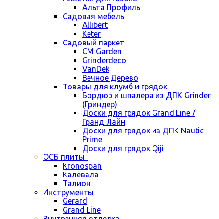
Альта Профиль
Садовая мебель
Allibert
Keter
Садовый паркет
CM Garden
Grinderdeco
VanDek
Вечное Дерево
Товары для клумб и грядок
Бордюр и шпалера из ДПК Grinder
(Гриндер)
Доски для грядок Grand Line /
Гранд Лайн
Доски для грядок из ДПК Nautic
Prime
Доски для грядок Qiji
ОСБ плиты
Kronospan
Калевала
Талион
Инструменты
Gerard
Grand Line
Внутренняя отделка