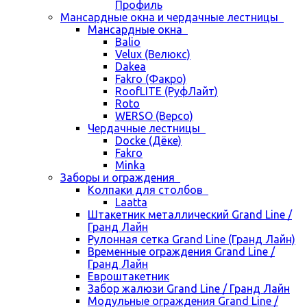
Профиль
Мансардные окна и чердачные лестницы
Мансардные окна
Balio
Velux (Велюкс)
Dakea
Fakro (Факро)
RoofLITE (РуфЛайт)
Roto
WERSO (Версо)
Чердачные лестницы
Docke (Дёке)
Fakro
Minka
Заборы и ограждения
Колпаки для столбов
Laatta
Штакетник металлический Grand Line /
Гранд Лайн
Рулонная сетка Grand Line (Гранд Лайн)
Временные ограждения Grand Line /
Гранд Лайн
Евроштакетник
Забор жалюзи Grand Line / Гранд Лайн
Модульные ограждения Grand Line /