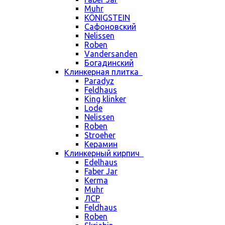
Muhr
KÖNIGSTEIN
Сафоновский
Nelissen
Roben
Vandersanden
Богадинский
Клинкерная плитка
Paradyz
Feldhaus
King klinker
Lode
Nelissen
Roben
Stroeher
Керамин
Клинкерный кирпич
Edelhaus
Faber Jar
Kerma
Muhr
ЛСР
Feldhaus
Roben