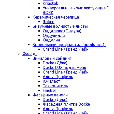
Kriastak
Универсальные комплектующие D-
BORK
Керамическая черепица
Roben
Битумные волнистые листы
Ондалюкс (Ондура)
Ондувилла
Ондулин
Кровельный профнастил (профлист)
Grand Line / Гранд Лайн
Фасад
Виниловый сайдинг
Docke (Дёке)
Docke LUX под камень
Grand Line / Гранд Лайн
Альта Профиль
Ю-Пласт
Технониколь
FineBer
Фасадные панели
Docke (Дёке)
Фасадная плитка Docke
Альта Профиль
Grand Line / Гранд Лайн