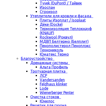
Tyvek (DuPont) / Тайвек
Изоспан
Строизол
Утеплители для кровли и фасада
Плиты Изоплат / Isoplaat
Дёке (Docke)
Термоизоляция Теплокнауф
(KNAUF)
Rockwool (Роквул)
МДВП Белтермо (Белплит)
Пенополистерол Пеноплэкс
Технониколь
Юматекс Термо
Благоустройство
Дренажные системы
Альта Профиль
Тротуарная плитка
ЛСР
Vandersanden
Feldhaus klinker
Lode
Wienerberger Penter
Очистка стоков
Юнилос
Решетки для газона