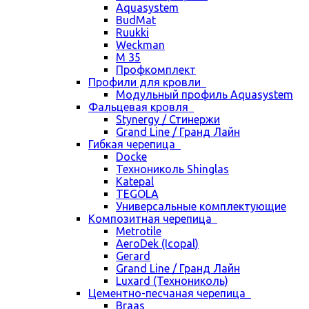
Aquasystem
BudMat
Ruukki
Weckman
М 35
Профкомплект
Профили для кровли
Модульный профиль Aquasystem
Фальцевая кровля
Stynergy / Стинержи
Grand Line / Гранд Лайн
Гибкая черепица
Docke
Технониколь Shinglas
Katepal
TEGOLA
Универсальные комплектующие
Композитная черепица
Metrotile
AeroDek (Icopal)
Gerard
Grand Line / Гранд Лайн
Luxard (Технониколь)
Цементно-песчаная черепица
Braas