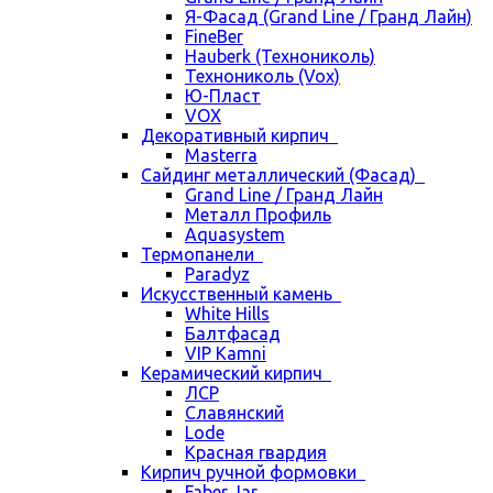
Я-Фасад (Grand Line / Гранд Лайн)
FineBer
Hauberk (Технониколь)
Технониколь (Vox)
Ю-Пласт
VOX
Декоративный кирпич
Masterra
Сайдинг металлический (Фасад)
Grand Line / Гранд Лайн
Металл Профиль
Aquasystem
Термопанели
Paradyz
Искусственный камень
White Hills
Балтфасад
VIP Kamni
Керамический кирпич
ЛСР
Славянский
Lode
Красная гвардия
Кирпич ручной формовки
Faber Jar