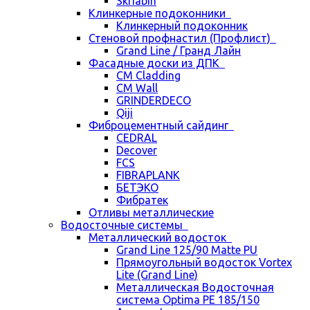
Skriabin
Клинкерные подоконники
Клинкерный подоконник
Стеновой профнастил (Профлист)
Grand Line / Гранд Лайн
Фасадные доски из ДПК
CM Cladding
CM Wall
GRINDERDECO
Qiji
Фиброцементный сайдинг
CEDRAL
Decover
FCS
FIBRAPLANK
БЕТЭКО
Фибратек
Отливы металлические
Водосточные системы
Металлический водосток
Grand Line 125/90 Matte PU
Прямоугольный водосток Vortex
Lite (Grand Line)
Металлическая Водосточная
система Optima PE 185/150