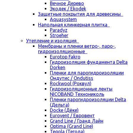
Вечное Дерево
Экодек / Ekodek
Защитные покрытия для древесины
Aquasystem
Напольная клинкерная плитка
Paradyz
Stroeher
Утепление и изоляция
Мембраны и пленки ветро-, паро-,
гидроизоляционные
Eurotop Fakro
Гидроизоляция фундамента Delta
Dorken
Пленки для парогидроизоляции
Ондутис / Ondutiss
Rockwool (Роквул)
Гидроизоляционные ленты
NICOBAND Технониколь
Пленки парогидроизоляции Delta
(Дельта)
Docke (Дёке)
Eurovent / Евровент
Grand Line / Гранд Лайн
Optima (Grand Line)
Tegola (Тегола)