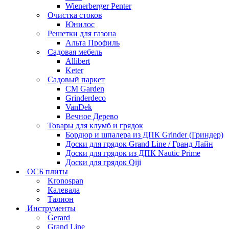
Wienerberger Penter
Очистка стоков
Юнилос
Решетки для газона
Альта Профиль
Садовая мебель
Allibert
Keter
Садовый паркет
CM Garden
Grinderdeco
VanDek
Вечное Дерево
Товары для клумб и грядок
Бордюр и шпалера из ДПК Grinder (Гриндер)
Доски для грядок Grand Line / Гранд Лайн
Доски для грядок из ДПК Nautic Prime
Доски для грядок Qiji
ОСБ плиты
Kronospan
Калевала
Талион
Инструменты
Gerard
Grand Line