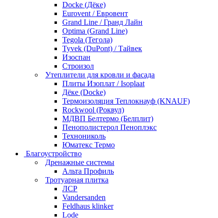
Docke (Дёке)
Eurovent / Евровент
Grand Line / Гранд Лайн
Optima (Grand Line)
Tegola (Тегола)
Tyvek (DuPont) / Тайвек
Изоспан
Строизол
Утеплители для кровли и фасада
Плиты Изоплат / Isoplaat
Дёке (Docke)
Термоизоляция Теплокнауф (KNAUF)
Rockwool (Роквул)
МДВП Белтермо (Белплит)
Пенополистерол Пеноплэкс
Технониколь
Юматекс Термо
Благоустройство
Дренажные системы
Альта Профиль
Тротуарная плитка
ЛСР
Vandersanden
Feldhaus klinker
Lode