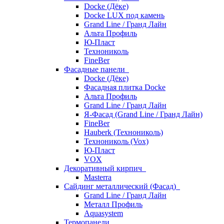
Docke (Дёке)
Docke LUX под камень
Grand Line / Гранд Лайн
Альта Профиль
Ю-Пласт
Технониколь
FineBer
Фасадные панели
Docke (Дёке)
Фасадная плитка Docke
Альта Профиль
Grand Line / Гранд Лайн
Я-Фасад (Grand Line / Гранд Лайн)
FineBer
Hauberk (Технониколь)
Технониколь (Vox)
Ю-Пласт
VOX
Декоративный кирпич
Masterra
Сайдинг металлический (Фасад)
Grand Line / Гранд Лайн
Металл Профиль
Aquasystem
Термопанели