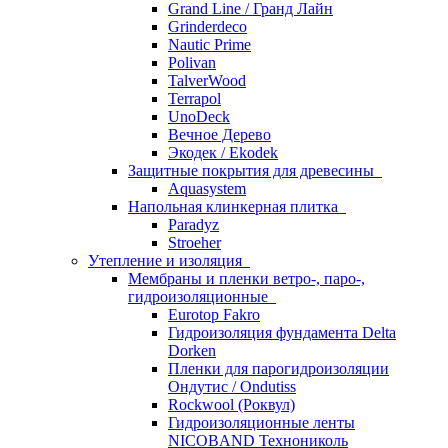
Grand Line / Гранд Лайн
Grinderdeco
Nautic Prime
Polivan
TalverWood
Terrapol
UnoDeck
Вечное Дерево
Экодек / Ekodek
Защитные покрытия для древесины
Aquasystem
Напольная клинкерная плитка
Paradyz
Stroeher
Утепление и изоляция
Мембраны и пленки ветро-, паро-,
гидроизоляционные
Eurotop Fakro
Гидроизоляция фундамента Delta
Dorken
Пленки для парогидроизоляции
Ондутис / Ondutiss
Rockwool (Роквул)
Гидроизоляционные ленты
NICOBAND Технониколь