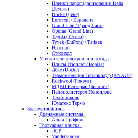
Пленки парогидроизоляции Delta
(Дельта)
Docke (Дёке)
Eurovent / Евровент
Grand Line / Гранд Лайн
Optima (Grand Line)
Tegola (Тегола)
Tyvek (DuPont) / Тайвек
Изоспан
Строизол
Утеплители для кровли и фасада
Плиты Изоплат / Isoplaat
Дёке (Docke)
Термоизоляция Теплокнауф (KNAUF)
Rockwool (Роквул)
МДВП Белтермо (Белплит)
Пенополистерол Пеноплэкс
Технониколь
Юматекс Термо
Благоустройство
Дренажные системы
Альта Профиль
Тротуарная плитка
ЛСР
Vandersanden