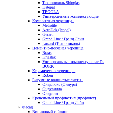
Технониколь Shinglas
Katepal
TEGOLA
Универсальные комплектующие
Композитная черепица
Metrotile
AeroDek (Icopal)
Gerard
Grand Line / Гранд Лайн
Luxard (Технониколь)
Цементно-песчаная черепица
Braas
Kriastak
Универсальные комплектующие D-
BORK
Керамическая черепица
Roben
Битумные волнистые листы
Ондалюкс (Ондура)
Ондувилла
Ондулин
Кровельный профнастил (профлист)
Grand Line / Гранд Лайн
Фасад
Виниловый сайдинг