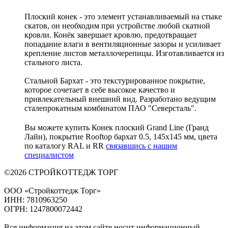
Плоский конек - это элемент устанавливаемый на стыке
скатов, он необходим при устройстве любой скатной
кровли. Конёк завершает кровлю, предотвращает
попадание влаги в вентиляционные зазоры и усиливает
крепление листов металлочерепицы. Изготавливается из
стального листа.
Стальной Бархат - это текстурированное покрытие,
которое сочетает в себе высокое качество и
привлекательный внешний вид. Разработано ведущим
сталепрокатным комбинатом ПАО "Северсталь".
Вы можете купить Конек плоский Grand Line (Гранд
Лайн), покрытие Rooftop бархат 0.5, 145х145 мм, цвета
по каталогу RAL и RR
связавшись с нашим
специалистом
©2026 СТРОЙКОТТЕДЖ ТОРГ
ООО «Стройкоттедж Торг»
ИНН: 7810963250
ОГРН: 1247800072442
Вся информация на этом сайте носит информационный