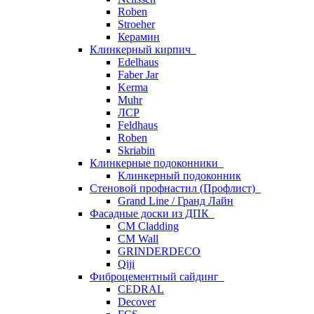
Roben
Stroeher
Керамин
Клинкерный кирпич
Edelhaus
Faber Jar
Kerma
Muhr
ЛСР
Feldhaus
Roben
Skriabin
Клинкерные подоконники
Клинкерный подоконник
Стеновой профнастил (Профлист)
Grand Line / Гранд Лайн
Фасадные доски из ДПК
CM Cladding
CM Wall
GRINDERDECO
Qiji
Фиброцементный сайдинг
CEDRAL
Decover