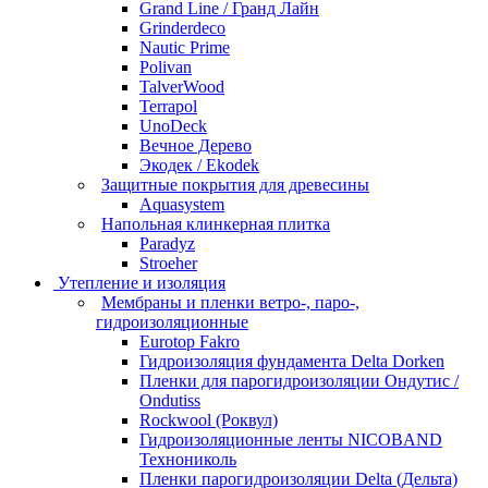
Grand Line / Гранд Лайн
Grinderdeco
Nautic Prime
Polivan
TalverWood
Terrapol
UnoDeck
Вечное Дерево
Экодек / Ekodek
Защитные покрытия для древесины
Aquasystem
Напольная клинкерная плитка
Paradyz
Stroeher
Утепление и изоляция
Мембраны и пленки ветро-, паро-,
гидроизоляционные
Eurotop Fakro
Гидроизоляция фундамента Delta Dorken
Пленки для парогидроизоляции Ондутис /
Ondutiss
Rockwool (Роквул)
Гидроизоляционные ленты NICOBAND
Технониколь
Пленки парогидроизоляции Delta (Дельта)