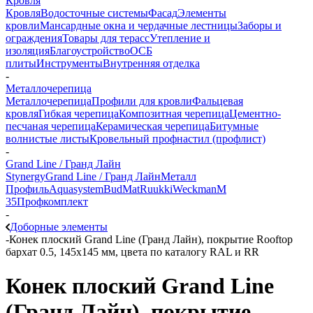
Кровля
Кровля
Водосточные системы
Фасад
Элементы
кровли
Мансардные окна и чердачные лестницы
Заборы и
ограждения
Товары для терасс
Утепление и
изоляция
Благоустройство
ОСБ
плиты
Инструменты
Внутренняя отделка
-
Металлочерепица
Металлочерепица
Профили для кровли
Фальцевая
кровля
Гибкая черепица
Композитная черепица
Цементно-
песчаная черепица
Керамическая черепица
Битумные
волнистые листы
Кровельный профнастил (профлист)
-
Grand Line / Гранд Лайн
Stynergy
Grand Line / Гранд Лайн
Металл
Профиль
Aquasystem
BudMat
Ruukki
Weckman
М
35
Профкомплект
-
Доборные элементы
-
Конек плоский Grand Line (Гранд Лайн), покрытие Rooftop
бархат 0.5, 145х145 мм, цвета по каталогу RAL и RR
Конек плоский Grand Line
(Гранд Лайн), покрытие