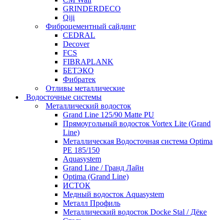
GRINDERDECO
Qiji
Фиброцементный сайдинг
CEDRAL
Decover
FCS
FIBRAPLANK
БЕТЭКО
Фибратек
Отливы металлические
Водосточные системы
Металлический водосток
Grand Line 125/90 Matte PU
Прямоугольный водосток Vortex Lite (Grand
Line)
Металлическая Водосточная система Optima
PE 185/150
Aquasystem
Grand Line / Гранд Лайн
Optima (Grand Line)
ИСТОК
Медный водосток Aquasystem
Металл Профиль
Металлический водосток Docke Stal / Дёке