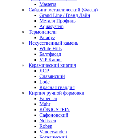
Masterra
Сайдинг металлический (Фасад)
Grand Line / Гранд Лайн
Металл Профиль
Aquasystem
Термопанели
Paradyz
Искусственный камень
White Hills
Балтфасад
VIP Kamni
Керамический кирпич
ЛСР
Славянский
Lode
Красная гвардия
Кирпич ручной формовки
Faber Jar
Muhr
KÖNIGSTEIN
Сафоновский
Nelissen
Roben
Vandersanden
Богадинский