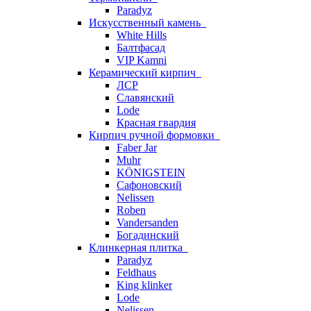
Paradyz
Искусственный камень
White Hills
Балтфасад
VIP Kamni
Керамический кирпич
ЛСР
Славянский
Lode
Красная гвардия
Кирпич ручной формовки
Faber Jar
Muhr
KÖNIGSTEIN
Сафоновский
Nelissen
Roben
Vandersanden
Богадинский
Клинкерная плитка
Paradyz
Feldhaus
King klinker
Lode
Nelissen