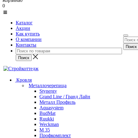
Корзина
0
0
Каталог
Акции
Как купить
О компании
Контакты
Кровля
Металлочерепица
Stynergy
Grand Line / Гранд Лайн
Металл Профиль
Aquasystem
BudMat
Ruukki
Weckman
М 35
Профкомплект