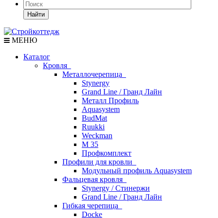
Найти
МЕНЮ
Каталог
Кровля
Металлочерепица
Stynergy
Grand Line / Гранд Лайн
Металл Профиль
Aquasystem
BudMat
Ruukki
Weckman
М 35
Профкомплект
Профили для кровли
Модульный профиль Aquasystem
Фальцевая кровля
Stynergy / Стинержи
Grand Line / Гранд Лайн
Гибкая черепица
Docke