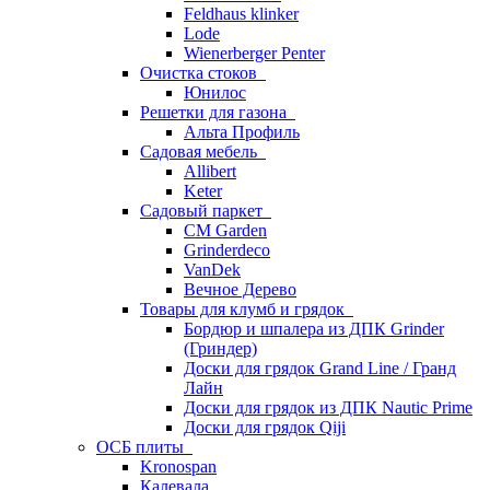
Feldhaus klinker
Lode
Wienerberger Penter
Очистка стоков
Юнилос
Решетки для газона
Альта Профиль
Садовая мебель
Allibert
Keter
Садовый паркет
CM Garden
Grinderdeco
VanDek
Вечное Дерево
Товары для клумб и грядок
Бордюр и шпалера из ДПК Grinder
(Гриндер)
Доски для грядок Grand Line / Гранд
Лайн
Доски для грядок из ДПК Nautic Prime
Доски для грядок Qiji
ОСБ плиты
Kronospan
Калевала