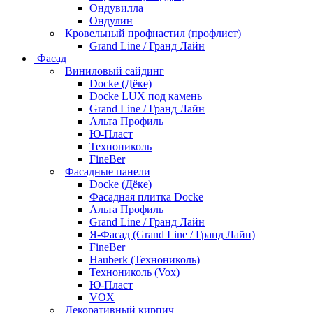
Ондувилла
Ондулин
Кровельный профнастил (профлист)
Grand Line / Гранд Лайн
Фасад
Виниловый сайдинг
Docke (Дёке)
Docke LUX под камень
Grand Line / Гранд Лайн
Альта Профиль
Ю-Пласт
Технониколь
FineBer
Фасадные панели
Docke (Дёке)
Фасадная плитка Docke
Альта Профиль
Grand Line / Гранд Лайн
Я-Фасад (Grand Line / Гранд Лайн)
FineBer
Hauberk (Технониколь)
Технониколь (Vox)
Ю-Пласт
VOX
Декоративный кирпич