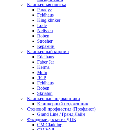
Клинкерная плитка
Paradyz
Feldhaus
King klinker
Lode
Nelissen
Roben
Stroeher
Керамин
Клинкерный кирпич
Edelhaus
Faber Jar
Kerma
Muhr
ЛСР
Feldhaus
Roben
Skriabin
Клинкерные подоконники
Клинкерный подоконник
Стеновой профнастил (Профлист)
Grand Line / Гранд Лайн
Фасадные доски из ДПК
CM Cladding
CM Wall