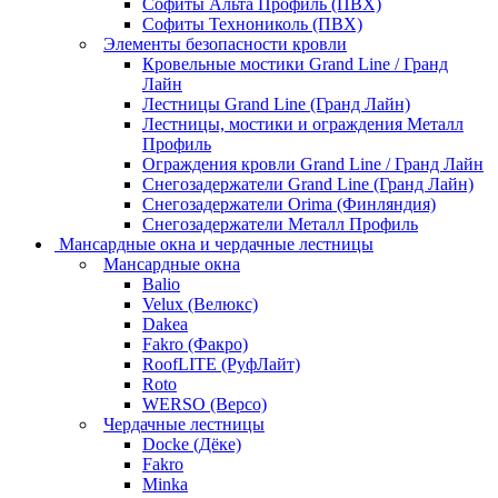
Софиты Альта Профиль (ПВХ)
Софиты Технониколь (ПВХ)
Элементы безопасности кровли
Кровельные мостики Grand Line / Гранд
Лайн
Лестницы Grand Line (Гранд Лайн)
Лестницы, мостики и ограждения Металл
Профиль
Ограждения кровли Grand Line / Гранд Лайн
Снегозадержатели Grand Line (Гранд Лайн)
Снегозадержатели Orima (Финляндия)
Снегозадержатели Металл Профиль
Мансардные окна и чердачные лестницы
Мансардные окна
Balio
Velux (Велюкс)
Dakea
Fakro (Факро)
RoofLITE (РуфЛайт)
Roto
WERSO (Версо)
Чердачные лестницы
Docke (Дёке)
Fakro
Minka