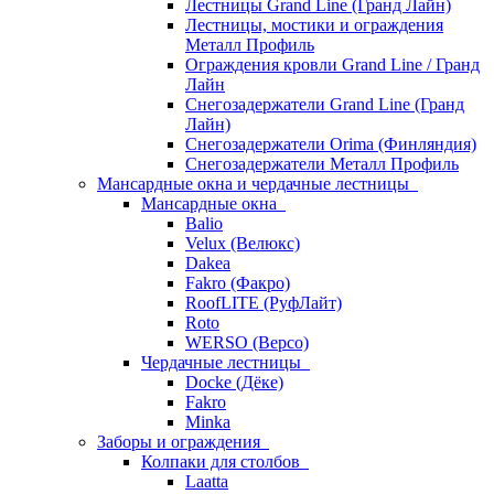
Лестницы Grand Line (Гранд Лайн)
Лестницы, мостики и ограждения
Металл Профиль
Ограждения кровли Grand Line / Гранд
Лайн
Снегозадержатели Grand Line (Гранд
Лайн)
Снегозадержатели Orima (Финляндия)
Снегозадержатели Металл Профиль
Мансардные окна и чердачные лестницы
Мансардные окна
Balio
Velux (Велюкс)
Dakea
Fakro (Факро)
RoofLITE (РуфЛайт)
Roto
WERSO (Версо)
Чердачные лестницы
Docke (Дёке)
Fakro
Minka
Заборы и ограждения
Колпаки для столбов
Laatta