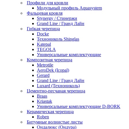
Профили для кровли
Модульный профиль Aquasystem
Фальцевая кровля
Stynergy / Стинержи
Grand Line / Гранд Лайн
Гибкая черепица
Docke
Технониколь Shinglas
Katepal
TEGOLA
Универсальные комплектующие
Композитная черепица
Metrotile
AeroDek (Icopal)
Gerard
Grand Line / Гранд Лайн
Luxard (Технониколь)
Цементно-песчаная черепица
Braas
Kriastak
Универсальные комплектующие D-BORK
Керамическая черепица
Roben
Битумные волнистые листы
Ондалюкс (Ондура)