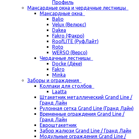
Профиль
Мансардные окна и чердачные лестницы
Мансардные окна
Balio
Velux (Велюкс)
Dakea
Fakro (Факро)
RoofLITE (РуфЛайт)
Roto
WERSO (Версо)
Чердачные лестницы
Docke (Дёке)
Fakro
Minka
Заборы и ограждения
Колпаки для столбов
Laatta
Штакетник металлический Grand Line /
Гранд Лайн
Рулонная сетка Grand Line (Гранд Лайн)
Временные ограждения Grand Line /
Гранд Лайн
Евроштакетник
Забор жалюзи Grand Line / Гранд Лайн
Модульные ограждения Grand Line /