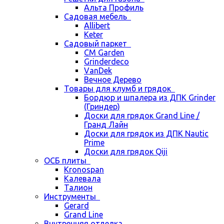
Альта Профиль
Садовая мебель
Allibert
Keter
Садовый паркет
CM Garden
Grinderdeco
VanDek
Вечное Дерево
Товары для клумб и грядок
Бордюр и шпалера из ДПК Grinder
(Гриндер)
Доски для грядок Grand Line /
Гранд Лайн
Доски для грядок из ДПК Nautic
Prime
Доски для грядок Qiji
ОСБ плиты
Kronospan
Калевала
Талион
Инструменты
Gerard
Grand Line
Внутренняя отделка