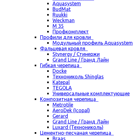
Aquasystem
BudMat
Ruukki
Weckman
М 35
Профкомплект
Профили для кровли
Модульный профиль Aquasystem
Фальцевая кровля
Stynergy / Стинержи
Grand Line / Гранд Лайн
Гибкая черепица
Docke
Технониколь Shinglas
Katepal
TEGOLA
Универсальные комплектующие
Композитная черепица
Metrotile
AeroDek (Icopal)
Gerard
Grand Line / Гранд Лайн
Luxard (Технониколь)
Цементно-песчаная черепица
Braas