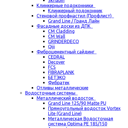
Skriabin
Клинкерные подоконники
Клинкерный подоконник
Стеновой профнастил (Профлист)
Grand Line / Гранд Лайн
Фасадные доски из ДПК
CM Cladding
CM Wall
GRINDERDECO
Qiji
Фиброцементный сайдинг
CEDRAL
Decover
FCS
FIBRAPLANK
БЕТЭКО
Фибратек
Отливы металлические
Водосточные системы
Металлический водосток
Grand Line 125/90 Matte PU
Прямоугольный водосток Vortex
Lite (Grand Line)
Металлическая Водосточная
система Optima PE 185/150