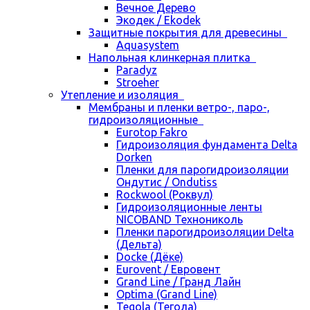
Вечное Дерево
Экодек / Ekodek
Защитные покрытия для древесины
Aquasystem
Напольная клинкерная плитка
Paradyz
Stroeher
Утепление и изоляция
Мембраны и пленки ветро-, паро-,
гидроизоляционные
Eurotop Fakro
Гидроизоляция фундамента Delta
Dorken
Пленки для парогидроизоляции
Ондутис / Ondutiss
Rockwool (Роквул)
Гидроизоляционные ленты
NICOBAND Технониколь
Пленки парогидроизоляции Delta
(Дельта)
Docke (Дёке)
Eurovent / Евровент
Grand Line / Гранд Лайн
Optima (Grand Line)
Tegola (Тегола)