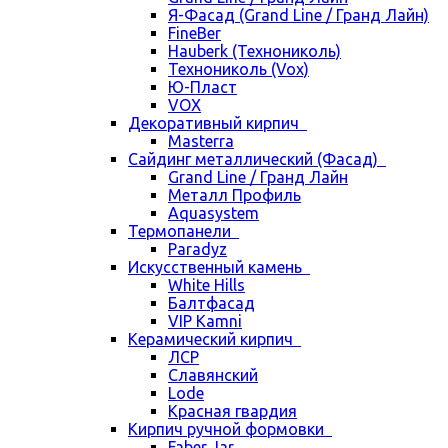
Я-Фасад (Grand Line / Гранд Лайн)
FineBer
Hauberk (Технониколь)
Технониколь (Vox)
Ю-Пласт
VOX
Декоративный кирпич
Masterra
Сайдинг металлический (Фасад)
Grand Line / Гранд Лайн
Металл Профиль
Aquasystem
Термопанели
Paradyz
Искусственный камень
White Hills
Балтфасад
VIP Kamni
Керамический кирпич
ЛСР
Славянский
Lode
Красная гвардия
Кирпич ручной формовки
Faber Jar