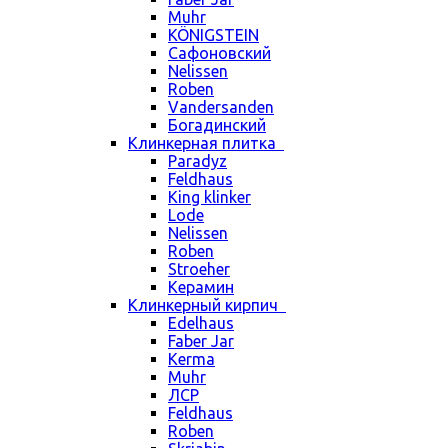
Muhr
KÖNIGSTEIN
Сафоновский
Nelissen
Roben
Vandersanden
Богадинский
Клинкерная плитка
Paradyz
Feldhaus
King klinker
Lode
Nelissen
Roben
Stroeher
Керамин
Клинкерный кирпич
Edelhaus
Faber Jar
Kerma
Muhr
ЛСР
Feldhaus
Roben