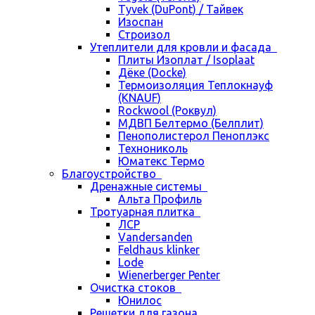
Tyvek (DuPont) / Тайвек
Изоспан
Строизол
Утеплители для кровли и фасада
Плиты Изоплат / Isoplaat
Дёке (Docke)
Термоизоляция Теплокнауф
(KNAUF)
Rockwool (Роквул)
МДВП Белтермо (Белплит)
Пенополистерол Пеноплэкс
Технониколь
Юматекс Термо
Благоустройство
Дренажные системы
Альта Профиль
Тротуарная плитка
ЛСР
Vandersanden
Feldhaus klinker
Lode
Wienerberger Penter
Очистка стоков
Юнилос
Решетки для газона