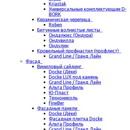
Kriastak
Универсальные комплектующие D-
BORK
Керамическая черепица
Roben
Битумные волнистые листы
Ондалюкс (Ондура)
Ондувилла
Ондулин
Кровельный профнастил (профлист)
Grand Line / Гранд Лайн
Фасад
Виниловый сайдинг
Docke (Дёке)
Docke LUX под камень
Grand Line / Гранд Лайн
Альта Профиль
Ю-Пласт
Технониколь
FineBer
Фасадные панели
Docke (Дёке)
Фасадная плитка Docke
Альта Профиль
Grand Line / Гранд Лайн