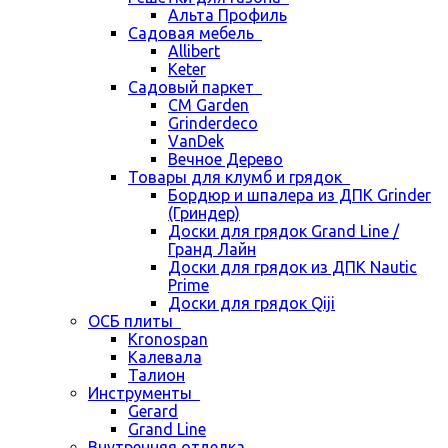
Альта Профиль
Садовая мебель
Allibert
Keter
Садовый паркет
CM Garden
Grinderdeco
VanDek
Вечное Дерево
Товары для клумб и грядок
Бордюр и шпалера из ДПК Grinder
(Гриндер)
Доски для грядок Grand Line /
Гранд Лайн
Доски для грядок из ДПК Nautic
Prime
Доски для грядок Qiji
ОСБ плиты
Kronospan
Калевала
Талион
Инструменты
Gerard
Grand Line
Внутренняя отделка