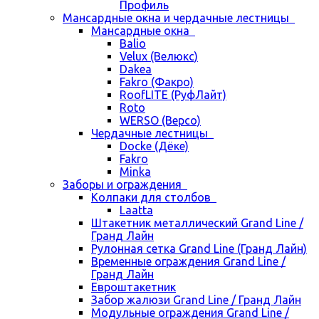
Профиль
Мансардные окна и чердачные лестницы
Мансардные окна
Balio
Velux (Велюкс)
Dakea
Fakro (Факро)
RoofLITE (РуфЛайт)
Roto
WERSO (Версо)
Чердачные лестницы
Docke (Дёке)
Fakro
Minka
Заборы и ограждения
Колпаки для столбов
Laatta
Штакетник металлический Grand Line /
Гранд Лайн
Рулонная сетка Grand Line (Гранд Лайн)
Временные ограждения Grand Line /
Гранд Лайн
Евроштакетник
Забор жалюзи Grand Line / Гранд Лайн
Модульные ограждения Grand Line /