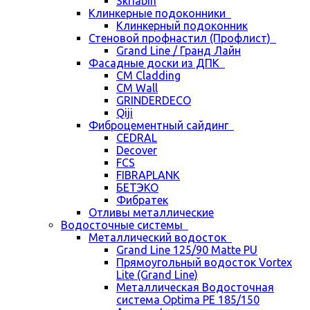
Skriabin
Клинкерные подоконники
Клинкерный подоконник
Стеновой профнастил (Профлист)
Grand Line / Гранд Лайн
Фасадные доски из ДПК
CM Cladding
CM Wall
GRINDERDECO
Qiji
Фиброцементный сайдинг
CEDRAL
Decover
FCS
FIBRAPLANK
БЕТЭКО
Фибратек
Отливы металлические
Водосточные системы
Металлический водосток
Grand Line 125/90 Matte PU
Прямоугольный водосток Vortex
Lite (Grand Line)
Металлическая Водосточная
система Optima PE 185/150