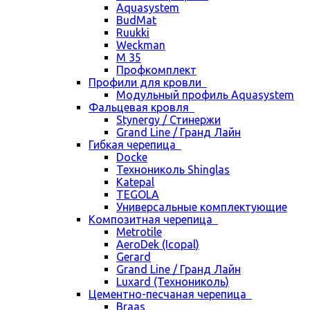
Aquasystem
BudMat
Ruukki
Weckman
М 35
Профкомплект
Профили для кровли
Модульный профиль Aquasystem
Фальцевая кровля
Stynergy / Стинержи
Grand Line / Гранд Лайн
Гибкая черепица
Docke
Технониколь Shinglas
Katepal
TEGOLA
Универсальные комплектующие
Композитная черепица
Metrotile
AeroDek (Icopal)
Gerard
Grand Line / Гранд Лайн
Luxard (Технониколь)
Цементно-песчаная черепица
Braas