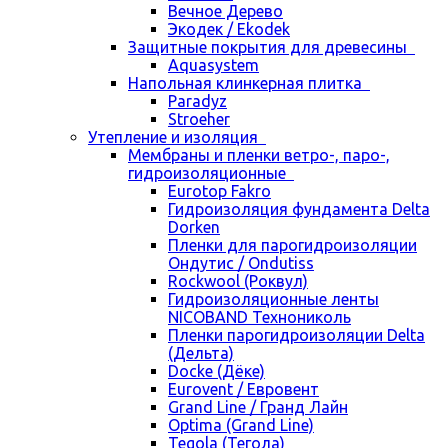
Вечное Дерево
Экодек / Ekodek
Защитные покрытия для древесины
Aquasystem
Напольная клинкерная плитка
Paradyz
Stroeher
Утепление и изоляция
Мембраны и пленки ветро-, паро-,
гидроизоляционные
Eurotop Fakro
Гидроизоляция фундамента Delta
Dorken
Пленки для парогидроизоляции
Ондутис / Ondutiss
Rockwool (Роквул)
Гидроизоляционные ленты
NICOBAND Технониколь
Пленки парогидроизоляции Delta
(Дельта)
Docke (Дёке)
Eurovent / Евровент
Grand Line / Гранд Лайн
Optima (Grand Line)
Tegola (Тегола)