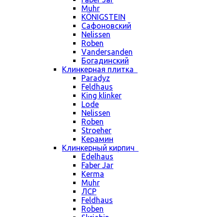
Muhr
KÖNIGSTEIN
Сафоновский
Nelissen
Roben
Vandersanden
Богадинский
Клинкерная плитка
Paradyz
Feldhaus
King klinker
Lode
Nelissen
Roben
Stroeher
Керамин
Клинкерный кирпич
Edelhaus
Faber Jar
Kerma
Muhr
ЛСР
Feldhaus
Roben