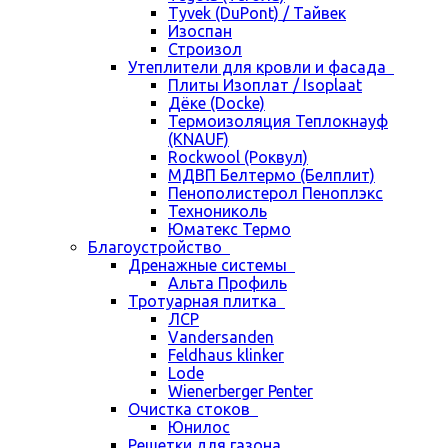
Tyvek (DuPont) / Тайвек
Изоспан
Строизол
Утеплители для кровли и фасада
Плиты Изоплат / Isoplaat
Дёке (Docke)
Термоизоляция Теплокнауф
(KNAUF)
Rockwool (Роквул)
МДВП Белтермо (Белплит)
Пенополистерол Пеноплэкс
Технониколь
Юматекс Термо
Благоустройство
Дренажные системы
Альта Профиль
Тротуарная плитка
ЛСР
Vandersanden
Feldhaus klinker
Lode
Wienerberger Penter
Очистка стоков
Юнилос
Решетки для газона