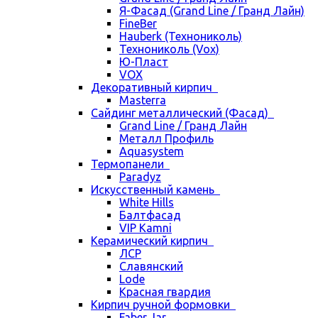
Я-Фасад (Grand Line / Гранд Лайн)
FineBer
Hauberk (Технониколь)
Технониколь (Vox)
Ю-Пласт
VOX
Декоративный кирпич
Masterra
Сайдинг металлический (Фасад)
Grand Line / Гранд Лайн
Металл Профиль
Aquasystem
Термопанели
Paradyz
Искусственный камень
White Hills
Балтфасад
VIP Kamni
Керамический кирпич
ЛСР
Славянский
Lode
Красная гвардия
Кирпич ручной формовки
Faber Jar