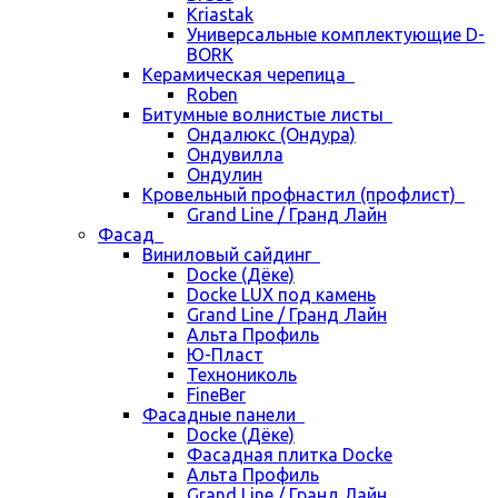
Kriastak
Универсальные комплектующие D-
BORK
Керамическая черепица
Roben
Битумные волнистые листы
Ондалюкс (Ондура)
Ондувилла
Ондулин
Кровельный профнастил (профлист)
Grand Line / Гранд Лайн
Фасад
Виниловый сайдинг
Docke (Дёке)
Docke LUX под камень
Grand Line / Гранд Лайн
Альта Профиль
Ю-Пласт
Технониколь
FineBer
Фасадные панели
Docke (Дёке)
Фасадная плитка Docke
Альта Профиль
Grand Line / Гранд Лайн