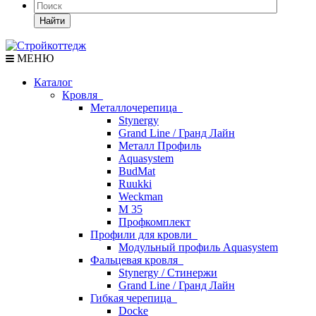
Найти
МЕНЮ
Каталог
Кровля
Металлочерепица
Stynergy
Grand Line / Гранд Лайн
Металл Профиль
Aquasystem
BudMat
Ruukki
Weckman
М 35
Профкомплект
Профили для кровли
Модульный профиль Aquasystem
Фальцевая кровля
Stynergy / Стинержи
Grand Line / Гранд Лайн
Гибкая черепица
Docke