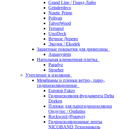
Grand Line / Гранд Лайн
Grinderdeco
Nautic Prime
Polivan
TalverWood
Terrapol
UnoDeck
Вечное Дерево
Экодек / Ekodek
Защитные покрытия для древесины
Aquasystem
Напольная клинкерная плитка
Paradyz
Stroeher
Утепление и изоляция
Мембраны и пленки ветро-, паро-,
гидроизоляционные
Eurotop Fakro
Гидроизоляция фундамента Delta
Dorken
Пленки для парогидроизоляции
Ондутис / Ondutiss
Rockwool (Роквул)
Гидроизоляционные ленты
NICOBAND Технониколь