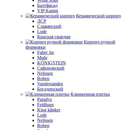
White Hills
Балтфасад
VIP Kamni
Керамический кирпич
ЛСР
Славянский
Lode
Красная гвардия
Кирпич ручной
формовки
Faber Jar
Muhr
KÖNIGSTEIN
Сафоновский
Nelissen
Roben
Vandersanden
Богадинский
Клинкерная плитка
Paradyz
Feldhaus
King klinker
Lode
Nelissen
Roben