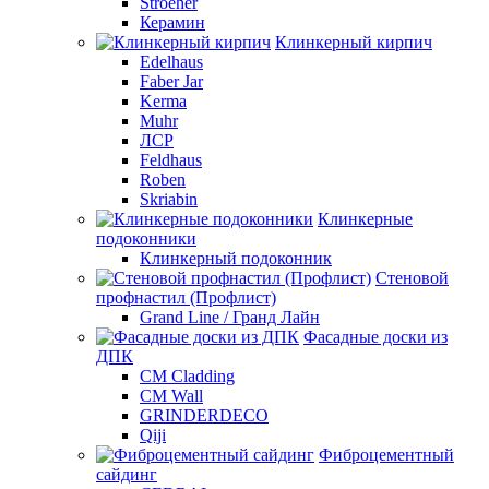
Stroeher
Керамин
Клинкерный кирпич
Edelhaus
Faber Jar
Kerma
Muhr
ЛСР
Feldhaus
Roben
Skriabin
Клинкерные
подоконники
Клинкерный подоконник
Стеновой
профнастил (Профлист)
Grand Line / Гранд Лайн
Фасадные доски из
ДПК
CM Cladding
CM Wall
GRINDERDECO
Qiji
Фиброцементный
сайдинг