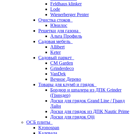
Feldhaus klinker
Lode
Wienerberger Penter
Очистка стоков
Юнилос
Решетки для газона
Альта Профиль
Садовая мебель
Allibert
Keter
Садовый паркет
CM Garden
Grinderdeco
VanDek
Вечное Дерево
Товары для клумб и грядок
Бордюр и шпалера из ДПК Grinder
(Гриндер)
Доски для грядок Grand Line / Гранд
Лайн
Доски для грядок из ДПК Nautic Prime
Доски для грядок Qiji
ОСБ плиты
Kronospan
Калевала