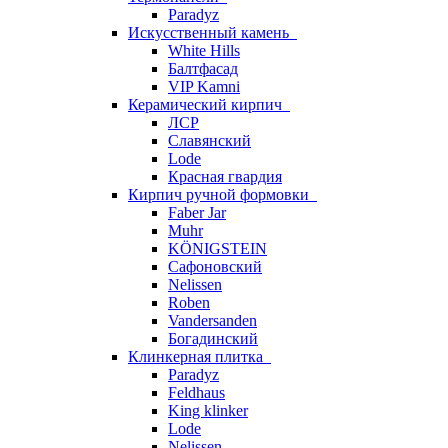
Paradyz
Искусственный камень
White Hills
Балтфасад
VIP Kamni
Керамический кирпич
ЛСР
Славянский
Lode
Красная гвардия
Кирпич ручной формовки
Faber Jar
Muhr
KÖNIGSTEIN
Сафоновский
Nelissen
Roben
Vandersanden
Богадинский
Клинкерная плитка
Paradyz
Feldhaus
King klinker
Lode
Nelissen