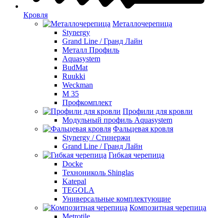
Кровля
Металлочерепица
Stynergy
Grand Line / Гранд Лайн
Металл Профиль
Aquasystem
BudMat
Ruukki
Weckman
М 35
Профкомплект
Профили для кровли
Модульный профиль Aquasystem
Фальцевая кровля
Stynergy / Стинержи
Grand Line / Гранд Лайн
Гибкая черепица
Docke
Технониколь Shinglas
Katepal
TEGOLA
Универсальные комплектующие
Композитная черепица
Metrotile