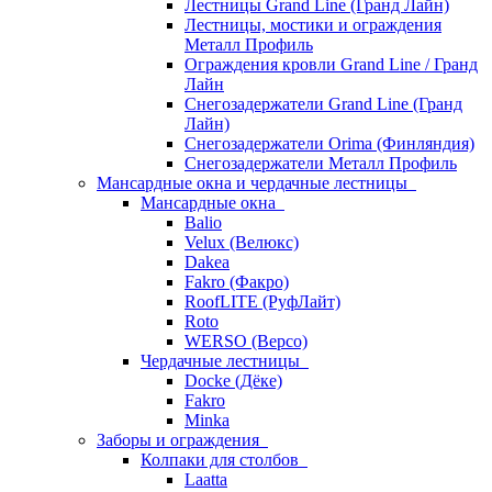
Лестницы Grand Line (Гранд Лайн)
Лестницы, мостики и ограждения
Металл Профиль
Ограждения кровли Grand Line / Гранд
Лайн
Снегозадержатели Grand Line (Гранд
Лайн)
Снегозадержатели Orima (Финляндия)
Снегозадержатели Металл Профиль
Мансардные окна и чердачные лестницы
Мансардные окна
Balio
Velux (Велюкс)
Dakea
Fakro (Факро)
RoofLITE (РуфЛайт)
Roto
WERSO (Версо)
Чердачные лестницы
Docke (Дёке)
Fakro
Minka
Заборы и ограждения
Колпаки для столбов
Laatta