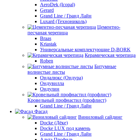
AeroDek (Icopal)
Gerard
Grand Line / Гранд Лайн
Luxard (Технониколь)
Цементно-
песчаная черепица
Braas
Kriastak
Универсальные комплектующие D-BORK
Керамическая черепица
Roben
Битумные
волнистые листы
Ондалюкс (Ондура)
Ондувилла
Ондулин
Кровельный профнастил (профлист)
Grand Line / Гранд Лайн
Фасад
Виниловый сайдинг
Docke (Дёке)
Docke LUX под камень
Grand Line / Гранд Лайн
Альта Профиль