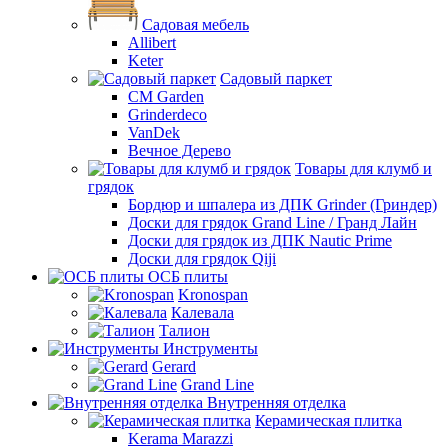
Садовая мебель
Allibert
Keter
Садовый паркет
CM Garden
Grinderdeco
VanDek
Вечное Дерево
Товары для клумб и
грядок
Бордюр и шпалера из ДПК Grinder (Гриндер)
Доски для грядок Grand Line / Гранд Лайн
Доски для грядок из ДПК Nautic Prime
Доски для грядок Qiji
ОСБ плиты
Kronospan
Калевала
Талион
Инструменты
Gerard
Grand Line
Внутренняя отделка
Керамическая плитка
Kerama Marazzi