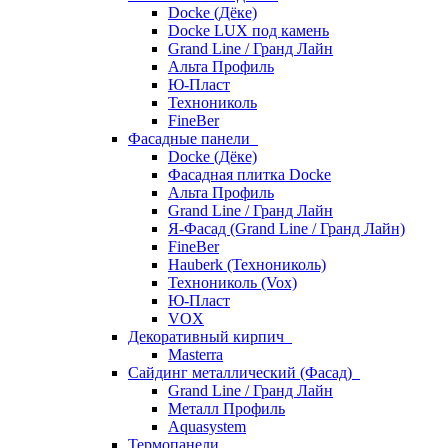
Docke (Дёке)
Docke LUX под камень
Grand Line / Гранд Лайн
Альта Профиль
Ю-Пласт
Технониколь
FineBer
Фасадные панели
Docke (Дёке)
Фасадная плитка Docke
Альта Профиль
Grand Line / Гранд Лайн
Я-Фасад (Grand Line / Гранд Лайн)
FineBer
Hauberk (Технониколь)
Технониколь (Vox)
Ю-Пласт
VOX
Декоративный кирпич
Masterra
Сайдинг металлический (Фасад)
Grand Line / Гранд Лайн
Металл Профиль
Aquasystem
Термопанели