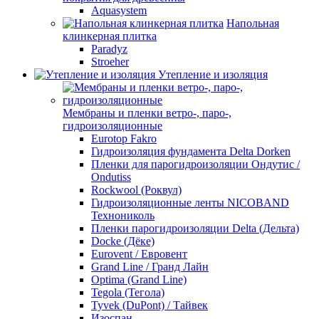
Aquasystem
Напольная
клинкерная плитка
Paradyz
Stroeher
Утепление и изоляция
Мембраны и пленки ветро-, паро-,
гидроизоляционные
Eurotop Fakro
Гидроизоляция фундамента Delta Dorken
Пленки для парогидроизоляции Ондутис /
Ondutiss
Rockwool (Роквул)
Гидроизоляционные ленты NICOBAND
Технониколь
Пленки парогидроизоляции Delta (Дельта)
Docke (Дёке)
Eurovent / Евровент
Grand Line / Гранд Лайн
Optima (Grand Line)
Tegola (Тегола)
Tyvek (DuPont) / Тайвек
Изоспан