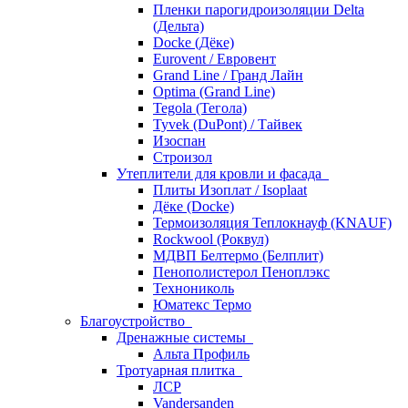
Пленки парогидроизоляции Delta
(Дельта)
Docke (Дёке)
Eurovent / Евровент
Grand Line / Гранд Лайн
Optima (Grand Line)
Tegola (Тегола)
Tyvek (DuPont) / Тайвек
Изоспан
Строизол
Утеплители для кровли и фасада
Плиты Изоплат / Isoplaat
Дёке (Docke)
Термоизоляция Теплокнауф (KNAUF)
Rockwool (Роквул)
МДВП Белтермо (Белплит)
Пенополистерол Пеноплэкс
Технониколь
Юматекс Термо
Благоустройство
Дренажные системы
Альта Профиль
Тротуарная плитка
ЛСР
Vandersanden