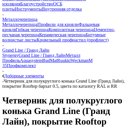
изоляция
Благоустройство
ОСБ
плиты
Инструменты
Внутренняя отделка
-
Металлочерепица
Металлочерепица
Профили для кровли
Фальцевая
кровля
Гибкая черепица
Композитная черепица
Цементно-
песчаная черепица
Керамическая черепица
Битумные
волнистые листы
Кровельный профнастил (профлист)
-
Grand Line / Гранд Лайн
Stynergy
Grand Line / Гранд Лайн
Металл
Профиль
Aquasystem
BudMat
Ruukki
Weckman
М
35
Профкомплект
-
Доборные элементы
-
Четверник для полукруглого конька Grand Line (Гранд Лайн),
покрытие Rooftop бархат 0.5, цвета по каталогу RAL и RR
Четверник для полукруглого
конька Grand Line (Гранд
Лайн), покрытие Rooftop