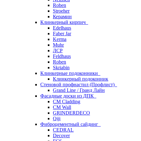
Roben
Stroeher
Керамин
Клинкерный кирпич
Edelhaus
Faber Jar
Kerma
Muhr
ЛСР
Feldhaus
Roben
Skriabin
Клинкерные подоконники
Клинкерный подоконник
Стеновой профнастил (Профлист)
Grand Line / Гранд Лайн
Фасадные доски из ДПК
CM Cladding
CM Wall
GRINDERDECO
Qiji
Фиброцементный сайдинг
CEDRAL
Decover