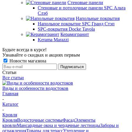
Стеновые панели
Стеновые и потолочные панели SPC Альта
Слэб
Напольные покрытия
Напольное покрытие SPC Гранд Стэп
SPC-покрытия Docke Tavola
Керамогранит
Kerama Marazzi
Будьте всегда в курсе!
Узнавайте о скидках и акциях первым
Новости магазина
Статьи
Все статьи
Виды и особенности водостоков
Главная
-
Каталог
-
Кровля
Кровля
Водосточные системы
Фасад
Элементы
кровли
Мансардные окна и чердачные лестницы
Заборы и
ограждения
Товары для терасс
Утепление и