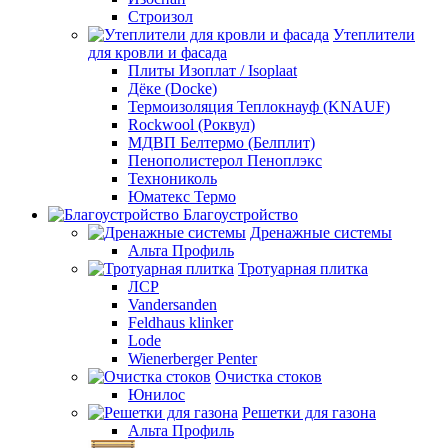
Строизол
Утеплители
для кровли и фасада
Плиты Изоплат / Isoplaat
Дёке (Docke)
Термоизоляция Теплокнауф (KNAUF)
Rockwool (Роквул)
МДВП Белтермо (Белплит)
Пенополистерол Пеноплэкс
Технониколь
Юматекс Термо
Благоустройство
Дренажные системы
Альта Профиль
Тротуарная плитка
ЛСР
Vandersanden
Feldhaus klinker
Lode
Wienerberger Penter
Очистка стоков
Юнилос
Решетки для газона
Альта Профиль