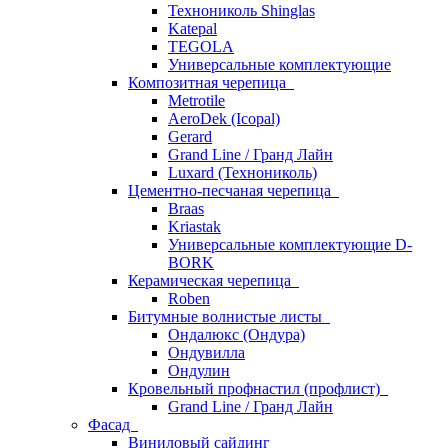
Технониколь Shinglas
Katepal
TEGOLA
Универсальные комплектующие
Композитная черепица
Metrotile
AeroDek (Icopal)
Gerard
Grand Line / Гранд Лайн
Luxard (Технониколь)
Цементно-песчаная черепица
Braas
Kriastak
Универсальные комплектующие D-
BORK
Керамическая черепица
Roben
Битумные волнистые листы
Ондалюкс (Ондура)
Ондувилла
Ондулин
Кровельный профнастил (профлист)
Grand Line / Гранд Лайн
Фасад
Виниловый сайдинг