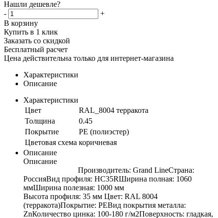
Нашли дешевле?
-
+
В корзину
Купить в 1 клик
Заказать со скидкой
Бесплатный расчет
Цена действительна только для интернет-магазина
Характеристики
Описание
Характеристики
Цвет
RAL_8004 терракота
Толщина
0.45
Покрытие
PE (полиэстер)
Цветовая схема
коричневая
Описание
Описание
Производитель: Grand LineСтрана:
РоссияВид профиля: HC35RШирина полная: 1060
ммШирина полезная: 1000 мм
Высота профиля: 35 мм Цвет: RAL 8004
(терракота)Покрытие: PEВид покрытия металла:
ZnКоличество цинка: 100-180 г/м2Поверхность: гладкая,