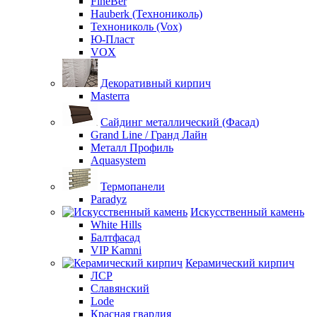
FineBer
Hauberk (Технониколь)
Технониколь (Vox)
Ю-Пласт
VOX
Декоративный кирпич
Masterra
Сайдинг металлический (Фасад)
Grand Line / Гранд Лайн
Металл Профиль
Aquasystem
Термопанели
Paradyz
Искусственный камень
White Hills
Балтфасад
VIP Kamni
Керамический кирпич
ЛСР
Славянский
Lode
Красная гвардия