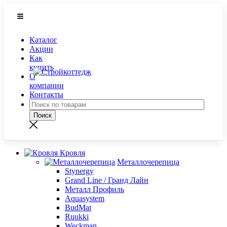
Каталог
Акции
Как
купить
О
компании
Контакты
Кровля
Металлочерепица
Stynergy
Grand Line / Гранд Лайн
Металл Профиль
Aquasystem
BudMat
Ruukki
Weckman