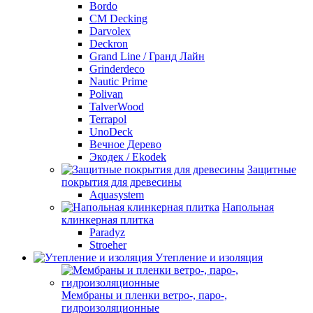
Bordo
CM Decking
Darvolex
Deckron
Grand Line / Гранд Лайн
Grinderdeco
Nautic Prime
Polivan
TalverWood
Terrapol
UnoDeck
Вечное Дерево
Экодек / Ekodek
Защитные
покрытия для древесины
Aquasystem
Напольная
клинкерная плитка
Paradyz
Stroeher
Утепление и изоляция
Мембраны и пленки ветро-, паро-,
гидроизоляционные