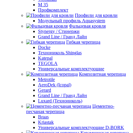
М 35
Профкомплект
Профили для кровли
Модульный профиль Aquasystem
Фальцевая кровля
Stynergy / Стинержи
Grand Line / Гранд Лайн
Гибкая черепица
Docke
Технониколь Shinglas
Katepal
TEGOLA
Универсальные комплектующие
Композитная черепица
Metrotile
AeroDek (Icopal)
Gerard
Grand Line / Гранд Лайн
Luxard (Технониколь)
Цементно-
песчаная черепица
Braas
Kriastak
Универсальные комплектующие D-BORK
Керамическая черепица