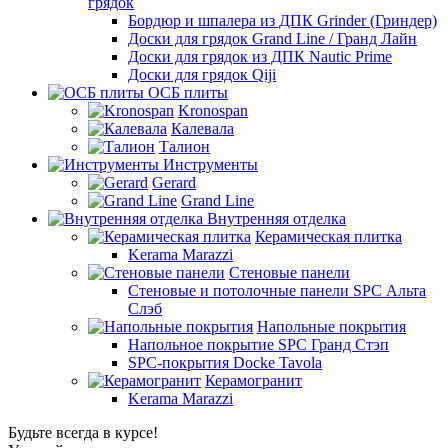
грядок
Бордюр и шпалера из ДПК Grinder (Гриндер)
Доски для грядок Grand Line / Гранд Лайн
Доски для грядок из ДПК Nautic Prime
Доски для грядок Qiji
ОСБ плиты
Kronospan
Калевала
Талион
Инструменты
Gerard
Grand Line
Внутренняя отделка
Керамическая плитка
Kerama Marazzi
Стеновые панели
Стеновые и потолочные панели SPC Альта
Слэб
Напольные покрытия
Напольное покрытие SPC Гранд Стэп
SPC-покрытия Docke Tavola
Керамогранит
Kerama Marazzi
Будьте всегда в курсе!