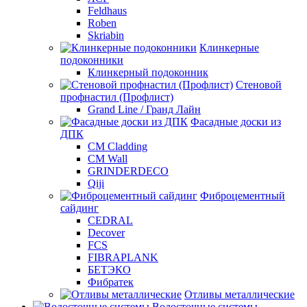
Feldhaus
Roben
Skriabin
Клинкерные
подоконники
Клинкерный подоконник
Стеновой
профнастил (Профлист)
Grand Line / Гранд Лайн
Фасадные доски из
ДПК
CM Cladding
CM Wall
GRINDERDECO
Qiji
Фиброцементный
сайдинг
CEDRAL
Decover
FCS
FIBRAPLANK
БЕТЭКО
Фибратек
Отливы металлические
Водосточные системы