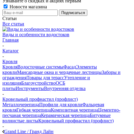
Узнавайте о скидках и акциях первым
Новости магазина
Статьи
Все статьи
Виды и особенности водостоков
Главная
-
Каталог
-
Кровля
Кровля
Водосточные системы
Фасад
Элементы
кровли
Мансардные окна и чердачные лестницы
Заборы и
ограждения
Товары для терасс
Утепление и
изоляция
Благоустройство
ОСБ
плиты
Инструменты
Внутренняя отделка
-
Кровельный профнастил (профлист)
Металлочерепица
Профили для кровли
Фальцевая
кровля
Гибкая черепица
Композитная черепица
Цементно-
песчаная черепица
Керамическая черепица
Битумные
волнистые листы
Кровельный профнастил (профлист)
-
Grand Line / Гранд Лайн