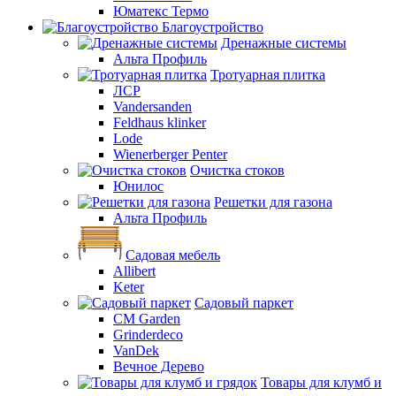
Юматекс Термо
Благоустройство
Дренажные системы
Альта Профиль
Тротуарная плитка
ЛСР
Vandersanden
Feldhaus klinker
Lode
Wienerberger Penter
Очистка стоков
Юнилос
Решетки для газона
Альта Профиль
Садовая мебель
Allibert
Keter
Садовый паркет
CM Garden
Grinderdeco
VanDek
Вечное Дерево
Товары для клумб и