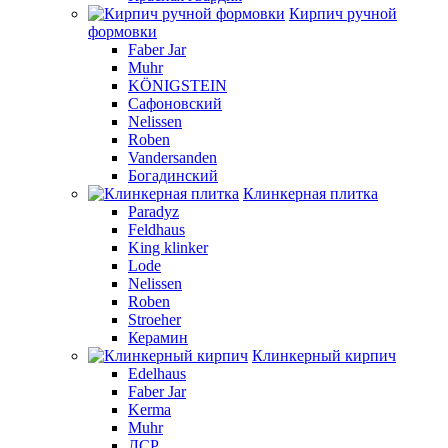
Кирпич ручной
формовки
Faber Jar
Muhr
KÖNIGSTEIN
Сафоновский
Nelissen
Roben
Vandersanden
Богадинский
Клинкерная плитка
Paradyz
Feldhaus
King klinker
Lode
Nelissen
Roben
Stroeher
Керамин
Клинкерный кирпич
Edelhaus
Faber Jar
Kerma
Muhr
ЛСР