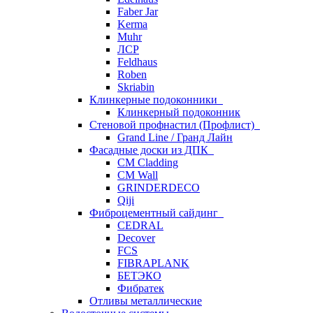
Faber Jar
Kerma
Muhr
ЛСР
Feldhaus
Roben
Skriabin
Клинкерные подоконники
Клинкерный подоконник
Стеновой профнастил (Профлист)
Grand Line / Гранд Лайн
Фасадные доски из ДПК
CM Cladding
CM Wall
GRINDERDECO
Qiji
Фиброцементный сайдинг
CEDRAL
Decover
FCS
FIBRAPLANK
БЕТЭКО
Фибратек
Отливы металлические