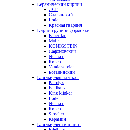
Керамический кирпич
ЛСР
Славянский
Lode
Красная гвардия
Кирпич ручной формовки
Faber Jar
Muhr
KÖNIGSTEIN
Сафоновский
Nelissen
Roben
Vandersanden
Богадинский
Клинкерная плитка
Paradyz
Feldhaus
King klinker
Lode
Nelissen
Roben
Stroeher
Керамин
Клинкерный кирпич
Edelhaus