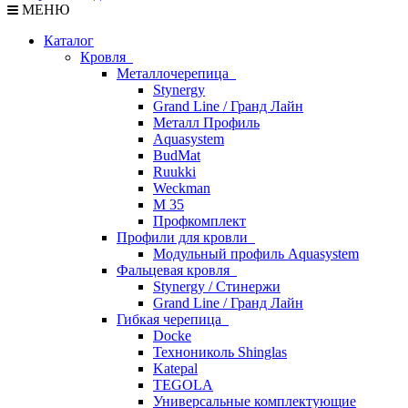
МЕНЮ
Каталог
Кровля
Металлочерепица
Stynergy
Grand Line / Гранд Лайн
Металл Профиль
Aquasystem
BudMat
Ruukki
Weckman
М 35
Профкомплект
Профили для кровли
Модульный профиль Aquasystem
Фальцевая кровля
Stynergy / Стинержи
Grand Line / Гранд Лайн
Гибкая черепица
Docke
Технониколь Shinglas
Katepal
TEGOLA
Универсальные комплектующие