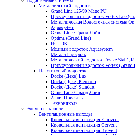
Водосточные системы
Металлический водосток
Grand Line 125/90 Matte PU
Прямоугольный водосток Vortex Lite (Gr
Металлическая Водосточная система Opt
Aquasystem
Grand Line / Гранд Лайн
Optima (Grand Line)
ИСТОК
Медный водосток Aquasystem
Металл Профиль
Металлический водосток Docke Stal / Дё
Прямоугольный водосток Vortex (Grand L
Пластиковый водосток
Docke (Деке) Lux
Docke (Дёке) Premium
Docke (Дёке) Standart
Grand Line / Гранд Лайн
Альта Профиль
Технониколь
Элементы кровли
Вентиляционные выходы
Кровельная вентиляция Eurovent
Кровельная вентиляция Gervent
Кровельная вентиляция Krovent