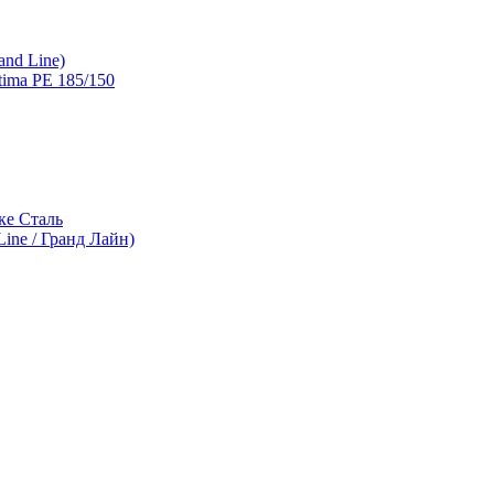
and Line)
ima PE 185/150
ке Сталь
ine / Гранд Лайн)