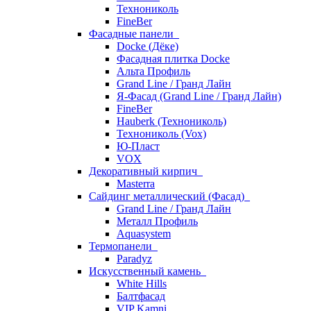
Технониколь
FineBer
Фасадные панели
Docke (Дёке)
Фасадная плитка Docke
Альта Профиль
Grand Line / Гранд Лайн
Я-Фасад (Grand Line / Гранд Лайн)
FineBer
Hauberk (Технониколь)
Технониколь (Vox)
Ю-Пласт
VOX
Декоративный кирпич
Masterra
Сайдинг металлический (Фасад)
Grand Line / Гранд Лайн
Металл Профиль
Aquasystem
Термопанели
Paradyz
Искусственный камень
White Hills
Балтфасад
VIP Kamni