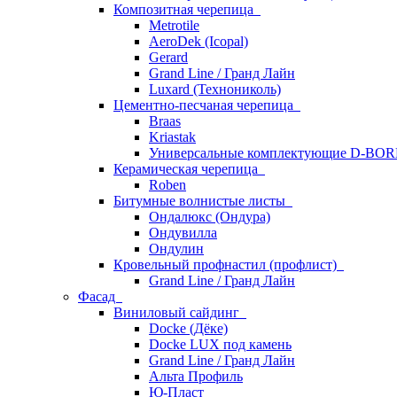
Композитная черепица
Metrotile
AeroDek (Icopal)
Gerard
Grand Line / Гранд Лайн
Luxard (Технониколь)
Цементно-песчаная черепица
Braas
Kriastak
Универсальные комплектующие D-BO
Керамическая черепица
Roben
Битумные волнистые листы
Ондалюкс (Ондура)
Ондувилла
Ондулин
Кровельный профнастил (профлист)
Grand Line / Гранд Лайн
Фасад
Виниловый сайдинг
Docke (Дёке)
Docke LUX под камень
Grand Line / Гранд Лайн
Альта Профиль
Ю-Пласт