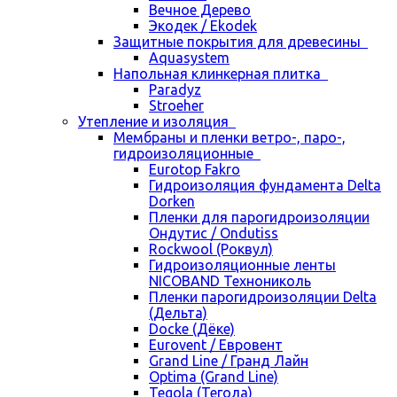
Вечное Дерево
Экодек / Ekodek
Защитные покрытия для древесины
Aquasystem
Напольная клинкерная плитка
Paradyz
Stroeher
Утепление и изоляция
Мембраны и пленки ветро-, паро-,
гидроизоляционные
Eurotop Fakro
Гидроизоляция фундамента Delta
Dorken
Пленки для парогидроизоляции
Ондутис / Ondutiss
Rockwool (Роквул)
Гидроизоляционные ленты
NICOBAND Технониколь
Пленки парогидроизоляции Delta
(Дельта)
Docke (Дёке)
Eurovent / Евровент
Grand Line / Гранд Лайн
Optima (Grand Line)
Tegola (Тегола)