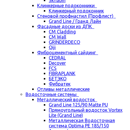
Skriabin
Клинкерные подоконники
Клинкерный подоконник
Стеновой профнастил (Профлист)
Grand Line / Гранд Лайн
Фасадные доски из ДПК
CM Cladding
CM Wall
GRINDERDECO
Qiji
Фиброцементный сайдинг
CEDRAL
Decover
FCS
FIBRAPLANK
БЕТЭКО
Фибратек
Отливы металлические
Водосточные системы
Металлический водосток
Grand Line 125/90 Matte PU
Прямоугольный водосток Vortex
Lite (Grand Line)
Металлическая Водосточная
система Optima PE 185/150