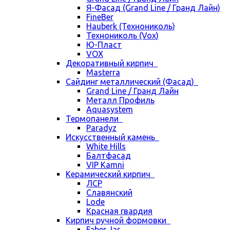
Я-Фасад (Grand Line / Гранд Лайн)
FineBer
Hauberk (Технониколь)
Технониколь (Vox)
Ю-Пласт
VOX
Декоративный кирпич
Masterra
Сайдинг металлический (Фасад)
Grand Line / Гранд Лайн
Металл Профиль
Aquasystem
Термопанели
Paradyz
Искусственный камень
White Hills
Балтфасад
VIP Kamni
Керамический кирпич
ЛСР
Славянский
Lode
Красная гвардия
Кирпич ручной формовки
Faber Jar