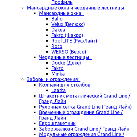
Профиль
Мансардные окна и чердачные лестницы
Мансардные окна
Balio
Velux (Велюкс)
Dakea
Fakro (Факро)
RoofLITE (РуфЛайт)
Roto
WERSO (Версо)
Чердачные лестницы
Docke (Дёке)
Fakro
Minka
Заборы и ограждения
Колпаки для столбов
Laatta
Штакетник металлический Grand Line /
Гранд Лайн
Рулонная сетка Grand Line (Гранд Лайн)
Временные ограждения Grand Line /
Гранд Лайн
Евроштакетник
Забор жалюзи Grand Line / Гранд Лайн
Модульные ограждения Grand Line /