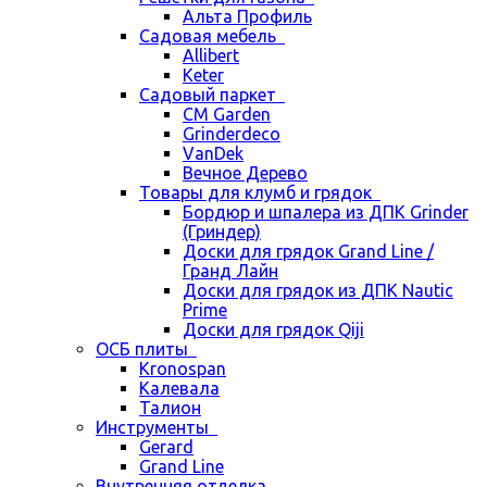
Альта Профиль
Садовая мебель
Allibert
Keter
Садовый паркет
CM Garden
Grinderdeco
VanDek
Вечное Дерево
Товары для клумб и грядок
Бордюр и шпалера из ДПК Grinder
(Гриндер)
Доски для грядок Grand Line /
Гранд Лайн
Доски для грядок из ДПК Nautic
Prime
Доски для грядок Qiji
ОСБ плиты
Kronospan
Калевала
Талион
Инструменты
Gerard
Grand Line
Внутренняя отделка