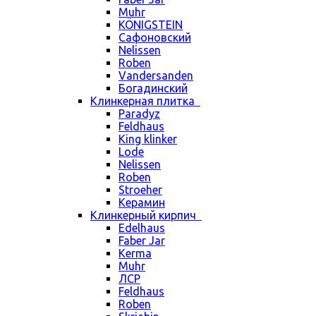
Muhr
KÖNIGSTEIN
Сафоновский
Nelissen
Roben
Vandersanden
Богадинский
Клинкерная плитка
Paradyz
Feldhaus
King klinker
Lode
Nelissen
Roben
Stroeher
Керамин
Клинкерный кирпич
Edelhaus
Faber Jar
Kerma
Muhr
ЛСР
Feldhaus
Roben