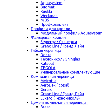
Aquasystem
BudMat
Ruukki
Weckman
М 35
Профкомплект
Профили для кровли
Модульный профиль Aquasystem
Фальцевая кровля
Stynergy / Стинержи
Grand Line / Гранд Лайн
Гибкая черепица
Docke
Технониколь Shinglas
Katepal
TEGOLA
Универсальные комплектующие
Композитная черепица
Metrotile
AeroDek (Icopal)
Gerard
Grand Line / Гранд Лайн
Luxard (Технониколь)
Цементно-песчаная черепица
Braas