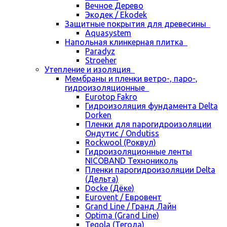
Вечное Дерево
Экодек / Ekodek
Защитные покрытия для древесины
Aquasystem
Напольная клинкерная плитка
Paradyz
Stroeher
Утепление и изоляция
Мембраны и пленки ветро-, паро-,
гидроизоляционные
Eurotop Fakro
Гидроизоляция фундамента Delta
Dorken
Пленки для парогидроизоляции
Ондутис / Ondutiss
Rockwool (Роквул)
Гидроизоляционные ленты
NICOBAND Технониколь
Пленки парогидроизоляции Delta
(Дельта)
Docke (Дёке)
Eurovent / Евровент
Grand Line / Гранд Лайн
Optima (Grand Line)
Tegola (Тегола)