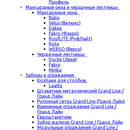
Профиль
Мансардные окна и чердачные лестницы
Мансардные окна
Balio
Velux (Велюкс)
Dakea
Fakro (Факро)
RoofLITE (РуфЛайт)
Roto
WERSO (Версо)
Чердачные лестницы
Docke (Дёке)
Fakro
Minka
Заборы и ограждения
Колпаки для столбов
Laatta
Штакетник металлический Grand Line /
Гранд Лайн
Рулонная сетка Grand Line (Гранд Лайн)
Временные ограждения Grand Line /
Гранд Лайн
Евроштакетник
Забор жалюзи Grand Line / Гранд Лайн
Модульные ограждения Grand Line /