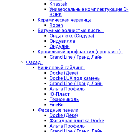
Kriastak
Универсальные комплектующие D-
BORK
Керамическая черепица
Roben
Битумные волнистые листы
Ондалюкс (Ондура)
Ондувилла
Ондулин
Кровельный профнастил (профлист)
Grand Line / Гранд Лайн
Фасад
Виниловый сайдинг
Docke (Дёке)
Docke LUX под камень
Grand Line / Гранд Лайн
Альта Профиль
Ю-Пласт
Технониколь
FineBer
Фасадные панели
Docke (Дёке)
Фасадная плитка Docke
Альта Профиль
Grand Line / Гранд Лайн