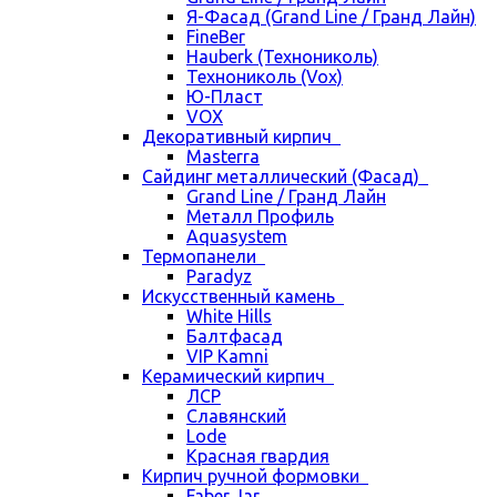
Я-Фасад (Grand Line / Гранд Лайн)
FineBer
Hauberk (Технониколь)
Технониколь (Vox)
Ю-Пласт
VOX
Декоративный кирпич
Masterra
Сайдинг металлический (Фасад)
Grand Line / Гранд Лайн
Металл Профиль
Aquasystem
Термопанели
Paradyz
Искусственный камень
White Hills
Балтфасад
VIP Kamni
Керамический кирпич
ЛСР
Славянский
Lode
Красная гвардия
Кирпич ручной формовки
Faber Jar