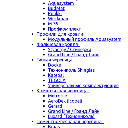
Aquasystem
BudMat
Ruukki
Weckman
М 35
Профкомплект
Профили для кровли
Модульный профиль Aquasystem
Фальцевая кровля
Stynergy / Стинержи
Grand Line / Гранд Лайн
Гибкая черепица
Docke
Технониколь Shinglas
Katepal
TEGOLA
Универсальные комплектующие
Композитная черепица
Metrotile
AeroDek (Icopal)
Gerard
Grand Line / Гранд Лайн
Luxard (Технониколь)
Цементно-песчаная черепица
Braas