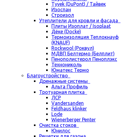
Tyvek (DuPont) / Тайвек
Изоспан
Строизол
Утеплители для кровли и фасада
Плиты Изоплат / Isoplaat
Дёке (Docke)
Термоизоляция Теплокнауф
(KNAUF)
Rockwool (Роквул)
МДВП Белтермо (Белплит)
Пенополистерол Пеноплэкс
Технониколь
Юматекс Термо
Благоустройство
Дренажные системы
Альта Профиль
Тротуарная плитка
ЛСР
Vandersanden
Feldhaus klinker
Lode
Wienerberger Penter
Очистка стоков
Юнилос
Решетки для газона