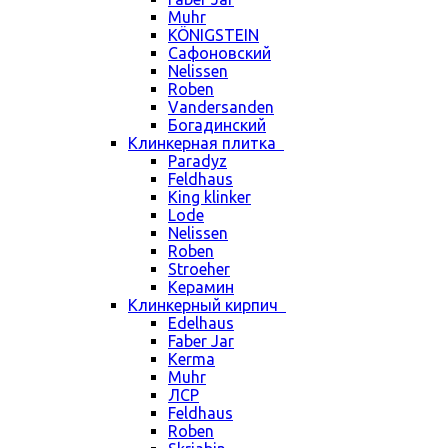
Muhr
KÖNIGSTEIN
Сафоновский
Nelissen
Roben
Vandersanden
Богадинский
Клинкерная плитка
Paradyz
Feldhaus
King klinker
Lode
Nelissen
Roben
Stroeher
Керамин
Клинкерный кирпич
Edelhaus
Faber Jar
Kerma
Muhr
ЛСР
Feldhaus
Roben