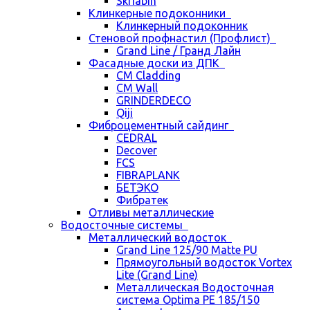
Skriabin
Клинкерные подоконники
Клинкерный подоконник
Стеновой профнастил (Профлист)
Grand Line / Гранд Лайн
Фасадные доски из ДПК
CM Cladding
CM Wall
GRINDERDECO
Qiji
Фиброцементный сайдинг
CEDRAL
Decover
FCS
FIBRAPLANK
БЕТЭКО
Фибратек
Отливы металлические
Водосточные системы
Металлический водосток
Grand Line 125/90 Matte PU
Прямоугольный водосток Vortex
Lite (Grand Line)
Металлическая Водосточная
система Optima PE 185/150