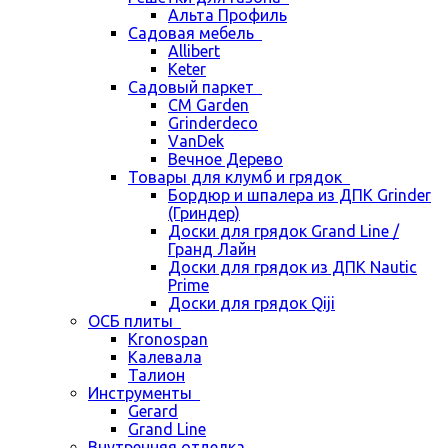
Альта Профиль
Садовая мебель
Allibert
Keter
Садовый паркет
CM Garden
Grinderdeco
VanDek
Вечное Дерево
Товары для клумб и грядок
Бордюр и шпалера из ДПК Grinder
(Гриндер)
Доски для грядок Grand Line /
Гранд Лайн
Доски для грядок из ДПК Nautic
Prime
Доски для грядок Qiji
ОСБ плиты
Kronospan
Калевала
Талион
Инструменты
Gerard
Grand Line
Внутренняя отделка