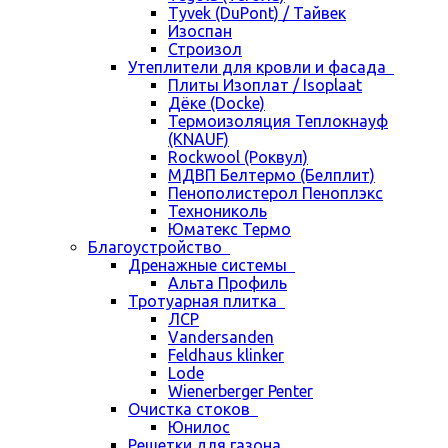
Tyvek (DuPont) / Тайвек
Изоспан
Строизол
Утеплители для кровли и фасада
Плиты Изоплат / Isoplaat
Дёке (Docke)
Термоизоляция Теплокнауф
(KNAUF)
Rockwool (Роквул)
МДВП Белтермо (Белплит)
Пенополистерол Пеноплэкс
Технониколь
Юматекс Термо
Благоустройство
Дренажные системы
Альта Профиль
Тротуарная плитка
ЛСР
Vandersanden
Feldhaus klinker
Lode
Wienerberger Penter
Очистка стоков
Юнилос
Решетки для газона