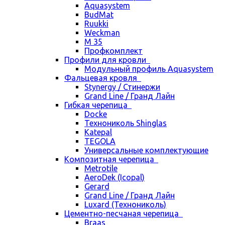
Aquasystem
BudMat
Ruukki
Weckman
М 35
Профкомплект
Профили для кровли
Модульный профиль Aquasystem
Фальцевая кровля
Stynergy / Стинержи
Grand Line / Гранд Лайн
Гибкая черепица
Docke
Технониколь Shinglas
Katepal
TEGOLA
Универсальные комплектующие
Композитная черепица
Metrotile
AeroDek (Icopal)
Gerard
Grand Line / Гранд Лайн
Luxard (Технониколь)
Цементно-песчаная черепица
Braas