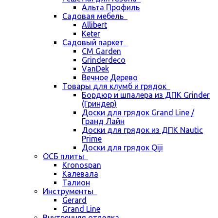
Альта Профиль
Садовая мебель
Allibert
Keter
Садовый паркет
CM Garden
Grinderdeco
VanDek
Вечное Дерево
Товары для клумб и грядок
Бордюр и шпалера из ДПК Grinder
(Гриндер)
Доски для грядок Grand Line /
Гранд Лайн
Доски для грядок из ДПК Nautic
Prime
Доски для грядок Qiji
ОСБ плиты
Kronospan
Калевала
Талион
Инструменты
Gerard
Grand Line
Внутренняя отделка