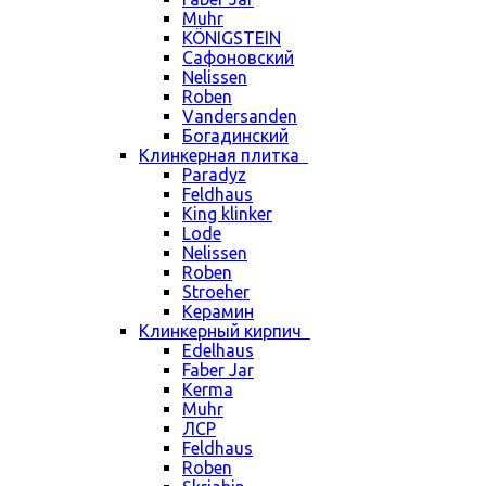
Muhr
KÖNIGSTEIN
Сафоновский
Nelissen
Roben
Vandersanden
Богадинский
Клинкерная плитка
Paradyz
Feldhaus
King klinker
Lode
Nelissen
Roben
Stroeher
Керамин
Клинкерный кирпич
Edelhaus
Faber Jar
Kerma
Muhr
ЛСР
Feldhaus
Roben