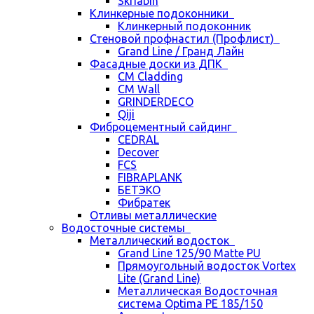
Skriabin
Клинкерные подоконники
Клинкерный подоконник
Стеновой профнастил (Профлист)
Grand Line / Гранд Лайн
Фасадные доски из ДПК
CM Cladding
CM Wall
GRINDERDECO
Qiji
Фиброцементный сайдинг
CEDRAL
Decover
FCS
FIBRAPLANK
БЕТЭКО
Фибратек
Отливы металлические
Водосточные системы
Металлический водосток
Grand Line 125/90 Matte PU
Прямоугольный водосток Vortex
Lite (Grand Line)
Металлическая Водосточная
система Optima PE 185/150