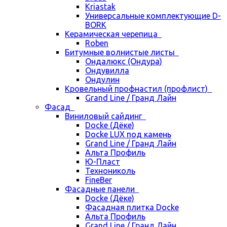
Kriastak
Универсальные комплектующие D-
BORK
Керамическая черепица
Roben
Битумные волнистые листы
Ондалюкс (Ондура)
Ондувилла
Ондулин
Кровельный профнастил (профлист)
Grand Line / Гранд Лайн
Фасад
Виниловый сайдинг
Docke (Дёке)
Docke LUX под камень
Grand Line / Гранд Лайн
Альта Профиль
Ю-Пласт
Технониколь
FineBer
Фасадные панели
Docke (Дёке)
Фасадная плитка Docke
Альта Профиль
Grand Line / Гранд Лайн