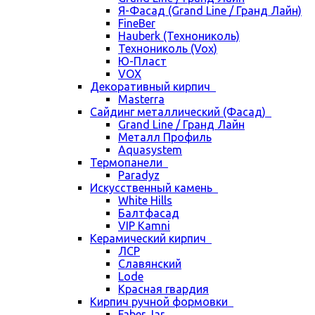
Я-Фасад (Grand Line / Гранд Лайн)
FineBer
Hauberk (Технониколь)
Технониколь (Vox)
Ю-Пласт
VOX
Декоративный кирпич
Masterra
Сайдинг металлический (Фасад)
Grand Line / Гранд Лайн
Металл Профиль
Aquasystem
Термопанели
Paradyz
Искусственный камень
White Hills
Балтфасад
VIP Kamni
Керамический кирпич
ЛСР
Славянский
Lode
Красная гвардия
Кирпич ручной формовки
Faber Jar