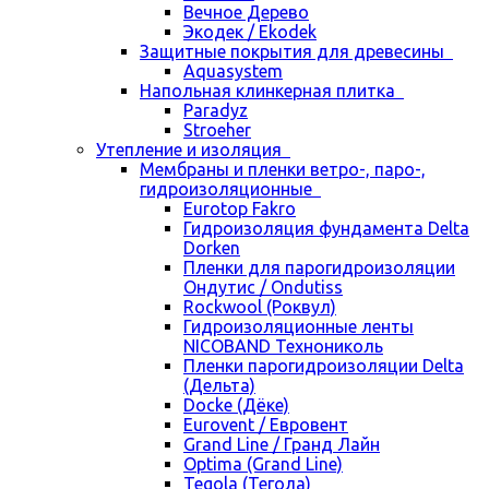
Вечное Дерево
Экодек / Ekodek
Защитные покрытия для древесины
Aquasystem
Напольная клинкерная плитка
Paradyz
Stroeher
Утепление и изоляция
Мембраны и пленки ветро-, паро-,
гидроизоляционные
Eurotop Fakro
Гидроизоляция фундамента Delta
Dorken
Пленки для парогидроизоляции
Ондутис / Ondutiss
Rockwool (Роквул)
Гидроизоляционные ленты
NICOBAND Технониколь
Пленки парогидроизоляции Delta
(Дельта)
Docke (Дёке)
Eurovent / Евровент
Grand Line / Гранд Лайн
Optima (Grand Line)
Tegola (Тегола)