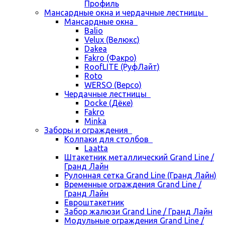
Профиль
Мансардные окна и чердачные лестницы
Мансардные окна
Balio
Velux (Велюкс)
Dakea
Fakro (Факро)
RoofLITE (РуфЛайт)
Roto
WERSO (Версо)
Чердачные лестницы
Docke (Дёке)
Fakro
Minka
Заборы и ограждения
Колпаки для столбов
Laatta
Штакетник металлический Grand Line /
Гранд Лайн
Рулонная сетка Grand Line (Гранд Лайн)
Временные ограждения Grand Line /
Гранд Лайн
Евроштакетник
Забор жалюзи Grand Line / Гранд Лайн
Модульные ограждения Grand Line /