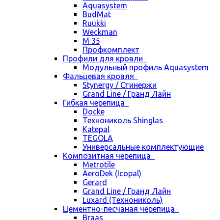
Aquasystem
BudMat
Ruukki
Weckman
М 35
Профкомплект
Профили для кровли
Модульный профиль Aquasystem
Фальцевая кровля
Stynergy / Стинержи
Grand Line / Гранд Лайн
Гибкая черепица
Docke
Технониколь Shinglas
Katepal
TEGOLA
Универсальные комплектующие
Композитная черепица
Metrotile
AeroDek (Icopal)
Gerard
Grand Line / Гранд Лайн
Luxard (Технониколь)
Цементно-песчаная черепица
Braas