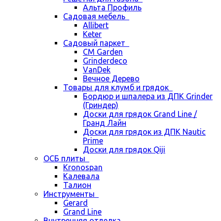
Альта Профиль
Садовая мебель
Allibert
Keter
Садовый паркет
CM Garden
Grinderdeco
VanDek
Вечное Дерево
Товары для клумб и грядок
Бордюр и шпалера из ДПК Grinder
(Гриндер)
Доски для грядок Grand Line /
Гранд Лайн
Доски для грядок из ДПК Nautic
Prime
Доски для грядок Qiji
ОСБ плиты
Kronospan
Калевала
Талион
Инструменты
Gerard
Grand Line
Внутренняя отделка