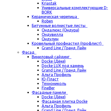
Kriastak
Универсальные комплектующие D-
BORK
Керамическая черепица
Roben
Битумные волнистые листы
Ондалюкс (Ондура)
Ондувилла
Ондулин
Кровельный профнастил (профлист)
Grand Line / Гранд Лайн
Фасад
Виниловый сайдинг
Docke (Дёке)
Docke LUX под камень
Grand Line / Гранд Лайн
Альта Профиль
Ю-Пласт
Технониколь
FineBer
Фасадные панели
Docke (Дёке)
Фасадная плитка Docke
Альта Профиль
Grand Line / Гранд Лайн