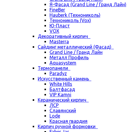
Я-Фасад (Grand Line / Гранд Лайн)
FineBer
Hauberk (Технониколь)
Технониколь (Vox)
Ю-Пласт
VOX
Декоративный кирпич
Masterra
Сайдинг металлический (Фасад)
Grand Line / Гранд Лайн
Металл Профиль
Aquasystem
Термопанели
Paradyz
Искусственный камень
White Hills
Балтфасад
VIP Kamni
Керамический кирпич
ЛСР
Славянский
Lode
Красная гвардия
Кирпич ручной формовки
Faber Jar