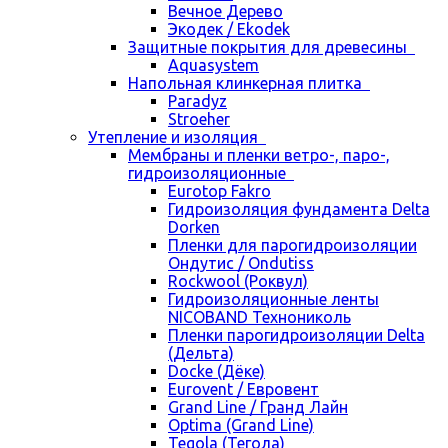
Вечное Дерево
Экодек / Ekodek
Защитные покрытия для древесины
Aquasystem
Напольная клинкерная плитка
Paradyz
Stroeher
Утепление и изоляция
Мембраны и пленки ветро-, паро-,
гидроизоляционные
Eurotop Fakro
Гидроизоляция фундамента Delta
Dorken
Пленки для парогидроизоляции
Ондутис / Ondutiss
Rockwool (Роквул)
Гидроизоляционные ленты
NICOBAND Технониколь
Пленки парогидроизоляции Delta
(Дельта)
Docke (Дёке)
Eurovent / Евровент
Grand Line / Гранд Лайн
Optima (Grand Line)
Tegola (Тегола)