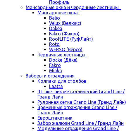
Профиль
Мансардные окна и чердачные лестницы
Мансардные окна
Balio
Velux (Велюкс)
Dakea
Fakro (Факро)
RoofLITE (РуфЛайт)
Roto
WERSO (Версо)
Чердачные лестницы
Docke (Дёке)
Fakro
Minka
Заборы и ограждения
Колпаки для столбов
Laatta
Штакетник металлический Grand Line /
Гранд Лайн
Рулонная сетка Grand Line (Гранд Лайн)
Временные ограждения Grand Line /
Гранд Лайн
Евроштакетник
Забор жалюзи Grand Line / Гранд Лайн
Модульные ограждения Grand Line /