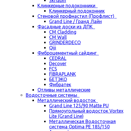
Skriabin
Клинкерные подоконники
Клинкерный подоконник
Стеновой профнастил (Профлист)
Grand Line / Гранд Лайн
Фасадные доски из ДПК
CM Cladding
CM Wall
GRINDERDECO
Qiji
Фиброцементный сайдинг
CEDRAL
Decover
FCS
FIBRAPLANK
БЕТЭКО
Фибратек
Отливы металлические
Водосточные системы
Металлический водосток
Grand Line 125/90 Matte PU
Прямоугольный водосток Vortex
Lite (Grand Line)
Металлическая Водосточная
система Optima PE 185/150