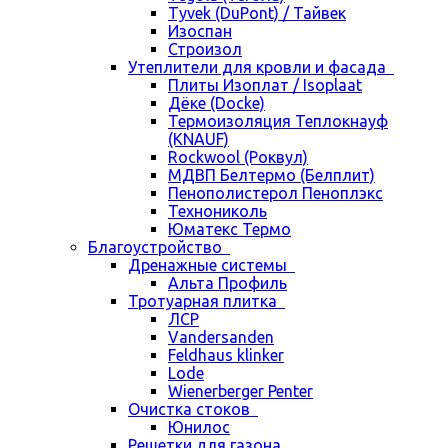
Tyvek (DuPont) / Тайвек
Изоспан
Строизол
Утеплители для кровли и фасада
Плиты Изоплат / Isoplaat
Дёке (Docke)
Термоизоляция Теплокнауф
(KNAUF)
Rockwool (Роквул)
МДВП Белтермо (Белплит)
Пенополистерол Пеноплэкс
Технониколь
Юматекс Термо
Благоустройство
Дренажные системы
Альта Профиль
Тротуарная плитка
ЛСР
Vandersanden
Feldhaus klinker
Lode
Wienerberger Penter
Очистка стоков
Юнилос
Решетки для газона