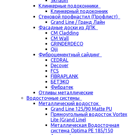
Skriabin
Клинкерные подоконники
Клинкерный подоконник
Стеновой профнастил (Профлист)
Grand Line / Гранд Лайн
Фасадные доски из ДПК
CM Cladding
CM Wall
GRINDERDECO
Qiji
Фиброцементный сайдинг
CEDRAL
Decover
FCS
FIBRAPLANK
БЕТЭКО
Фибратек
Отливы металлические
Водосточные системы
Металлический водосток
Grand Line 125/90 Matte PU
Прямоугольный водосток Vortex
Lite (Grand Line)
Металлическая Водосточная
система Optima PE 185/150