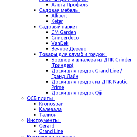
Альта Профиль
Садовая мебель
Allibert
Keter
Садовый паркет
CM Garden
Grinderdeco
VanDek
Вечное Дерево
Товары для клумб и грядок
Бордюр и шпалера из ДПК Grinder
(Гриндер)
Доски для грядок Grand Line /
Гранд Лайн
Доски для грядок из ДПК Nautic
Prime
Доски для грядок Qiji
ОСБ плиты
Kronospan
Калевала
Талион
Инструменты
Gerard
Grand Line
Внутренняя отделка