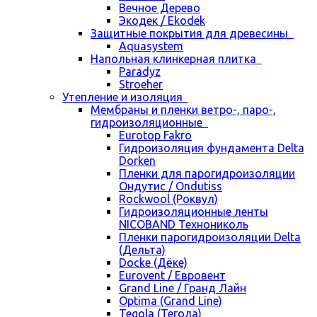
Вечное Дерево
Экодек / Ekodek
Защитные покрытия для древесины
Aquasystem
Напольная клинкерная плитка
Paradyz
Stroeher
Утепление и изоляция
Мембраны и пленки ветро-, паро-,
гидроизоляционные
Eurotop Fakro
Гидроизоляция фундамента Delta
Dorken
Пленки для парогидроизоляции
Ондутис / Ondutiss
Rockwool (Роквул)
Гидроизоляционные ленты
NICOBAND Технониколь
Пленки парогидроизоляции Delta
(Дельта)
Docke (Дёке)
Eurovent / Евровент
Grand Line / Гранд Лайн
Optima (Grand Line)
Tegola (Тегола)