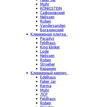
Muhr
KÖNIGSTEIN
Сафоновский
Nelissen
Roben
Vandersanden
Богадинский
Клинкерная плитка
Paradyz
Feldhaus
King klinker
Lode
Nelissen
Roben
Stroeher
Керамин
Клинкерный кирпич
Edelhaus
Faber Jar
Kerma
Muhr
ЛСР
Feldhaus
Roben