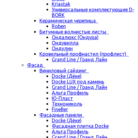
Kriastak
Универсальные комплектующие D-
BORK
Керамическая черепица
Roben
Битумные волнистые листы
Ондалюкс (Ондура)
Ондувилла
Ондулин
Кровельный профнастил (профлист)
Grand Line / Гранд Лайн
Фасад
Виниловый сайдинг
Docke (Дёке)
Docke LUX под камень
Grand Line / Гранд Лайн
Альта Профиль
Ю-Пласт
Технониколь
FineBer
Фасадные панели
Docke (Дёке)
Фасадная плитка Docke
Альта Профиль
Grand Line / Гранд Лайн