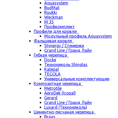
Aquasystem
BudMat
Ruukki
Weckman
М 35
Профкомплект
Профили для кровли
Модульный профиль Aquasystem
Фальцевая кровля
Stynergy / Стинержи
Grand Line / Гранд Лайн
Гибкая черепица
Docke
Технониколь Shinglas
Katepal
TEGOLA
Универсальные комплектующие
Композитная черепица
Metrotile
AeroDek (Icopal)
Gerard
Grand Line / Гранд Лайн
Luxard (Технониколь)
Цементно-песчаная черепица
Braas