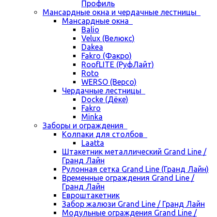
Профиль
Мансардные окна и чердачные лестницы
Мансардные окна
Balio
Velux (Велюкс)
Dakea
Fakro (Факро)
RoofLITE (РуфЛайт)
Roto
WERSO (Версо)
Чердачные лестницы
Docke (Дёке)
Fakro
Minka
Заборы и ограждения
Колпаки для столбов
Laatta
Штакетник металлический Grand Line /
Гранд Лайн
Рулонная сетка Grand Line (Гранд Лайн)
Временные ограждения Grand Line /
Гранд Лайн
Евроштакетник
Забор жалюзи Grand Line / Гранд Лайн
Модульные ограждения Grand Line /