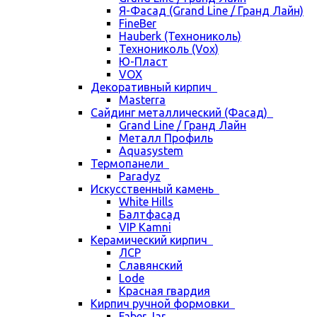
Я-Фасад (Grand Line / Гранд Лайн)
FineBer
Hauberk (Технониколь)
Технониколь (Vox)
Ю-Пласт
VOX
Декоративный кирпич
Masterra
Сайдинг металлический (Фасад)
Grand Line / Гранд Лайн
Металл Профиль
Aquasystem
Термопанели
Paradyz
Искусственный камень
White Hills
Балтфасад
VIP Kamni
Керамический кирпич
ЛСР
Славянский
Lode
Красная гвардия
Кирпич ручной формовки
Faber Jar