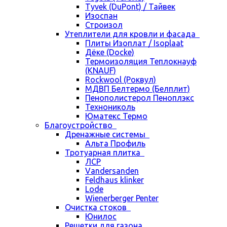
Tyvek (DuPont) / Тайвек
Изоспан
Строизол
Утеплители для кровли и фасада
Плиты Изоплат / Isoplaat
Дёке (Docke)
Термоизоляция Теплокнауф
(KNAUF)
Rockwool (Роквул)
МДВП Белтермо (Белплит)
Пенополистерол Пеноплэкс
Технониколь
Юматекс Термо
Благоустройство
Дренажные системы
Альта Профиль
Тротуарная плитка
ЛСР
Vandersanden
Feldhaus klinker
Lode
Wienerberger Penter
Очистка стоков
Юнилос
Решетки для газона