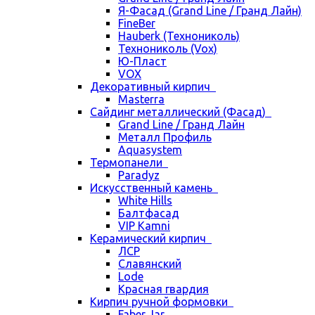
Я-Фасад (Grand Line / Гранд Лайн)
FineBer
Hauberk (Технониколь)
Технониколь (Vox)
Ю-Пласт
VOX
Декоративный кирпич
Masterra
Сайдинг металлический (Фасад)
Grand Line / Гранд Лайн
Металл Профиль
Aquasystem
Термопанели
Paradyz
Искусственный камень
White Hills
Балтфасад
VIP Kamni
Керамический кирпич
ЛСР
Славянский
Lode
Красная гвардия
Кирпич ручной формовки
Faber Jar