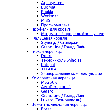
Aquasystem
BudMat
Ruukki
Weckman
М 35
Профкомплект
Профили для кровли
Модульный профиль Aquasystem
Фальцевая кровля
Stynergy / Стинержи
Grand Line / Гранд Лайн
Гибкая черепица
Docke
Технониколь Shinglas
Katepal
TEGOLA
Универсальные комплектующие
Композитная черепица
Metrotile
AeroDek (Icopal)
Gerard
Grand Line / Гранд Лайн
Luxard (Технониколь)
Цементно-песчаная черепица
Braas