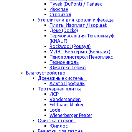
Tyvek (DuPont) / Тайвек
Изоспан
Строизол
Утеплители для кровли и фасада
Плиты Изоплат / Isoplaat
Дёке (Docke)
Термоизоляция Теплокнауф
(KNAUF)
Rockwool (Роквул)
МДВП Белтермо (Белплит)
Пенополистерол Пеноплэкс
Технониколь
Юматекс Термо
Благоустройство
Дренажные системы
Альта Профиль
Тротуарная плитка
ЛСР
Vandersanden
Feldhaus klinker
Lode
Wienerberger Penter
Очистка стоков
Юнилос
Решетки для газона