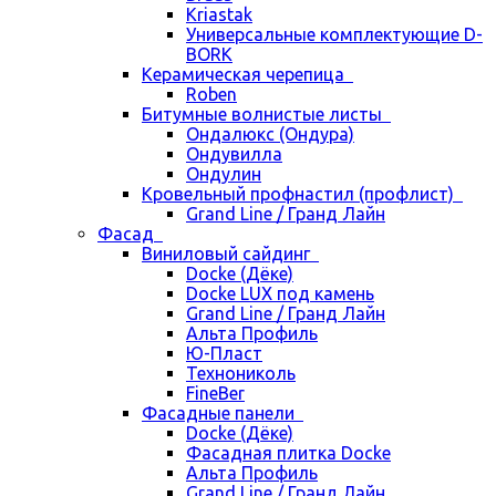
Kriastak
Универсальные комплектующие D-
BORK
Керамическая черепица
Roben
Битумные волнистые листы
Ондалюкс (Ондура)
Ондувилла
Ондулин
Кровельный профнастил (профлист)
Grand Line / Гранд Лайн
Фасад
Виниловый сайдинг
Docke (Дёке)
Docke LUX под камень
Grand Line / Гранд Лайн
Альта Профиль
Ю-Пласт
Технониколь
FineBer
Фасадные панели
Docke (Дёке)
Фасадная плитка Docke
Альта Профиль
Grand Line / Гранд Лайн