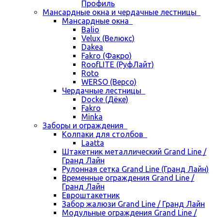
Профиль
Мансардные окна и чердачные лестницы
Мансардные окна
Balio
Velux (Велюкс)
Dakea
Fakro (Факро)
RoofLITE (РуфЛайт)
Roto
WERSO (Версо)
Чердачные лестницы
Docke (Дёке)
Fakro
Minka
Заборы и ограждения
Колпаки для столбов
Laatta
Штакетник металлический Grand Line /
Гранд Лайн
Рулонная сетка Grand Line (Гранд Лайн)
Временные ограждения Grand Line /
Гранд Лайн
Евроштакетник
Забор жалюзи Grand Line / Гранд Лайн
Модульные ограждения Grand Line /