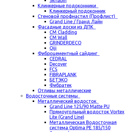
Skriabin
Клинкерные подоконники
Клинкерный подоконник
Стеновой профнастил (Профлист)
Grand Line / Гранд Лайн
Фасадные доски из ДПК
CM Cladding
CM Wall
GRINDERDECO
Qiji
Фиброцементный сайдинг
CEDRAL
Decover
FCS
FIBRAPLANK
БЕТЭКО
Фибратек
Отливы металлические
Водосточные системы
Металлический водосток
Grand Line 125/90 Matte PU
Прямоугольный водосток Vortex
Lite (Grand Line)
Металлическая Водосточная
система Optima PE 185/150