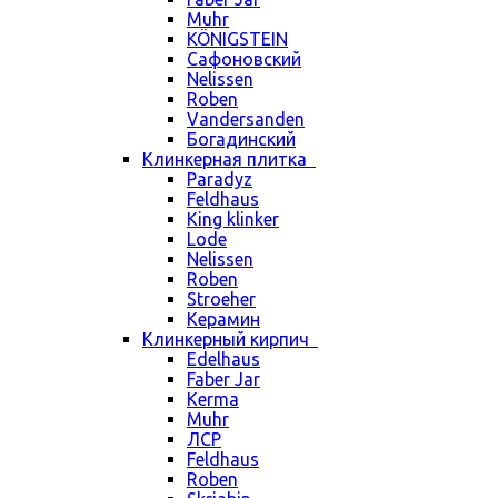
Muhr
KÖNIGSTEIN
Сафоновский
Nelissen
Roben
Vandersanden
Богадинский
Клинкерная плитка
Paradyz
Feldhaus
King klinker
Lode
Nelissen
Roben
Stroeher
Керамин
Клинкерный кирпич
Edelhaus
Faber Jar
Kerma
Muhr
ЛСР
Feldhaus
Roben