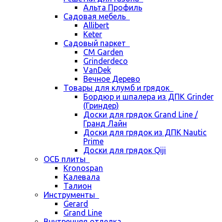
Альта Профиль
Садовая мебель
Allibert
Keter
Садовый паркет
CM Garden
Grinderdeco
VanDek
Вечное Дерево
Товары для клумб и грядок
Бордюр и шпалера из ДПК Grinder
(Гриндер)
Доски для грядок Grand Line /
Гранд Лайн
Доски для грядок из ДПК Nautic
Prime
Доски для грядок Qiji
ОСБ плиты
Kronospan
Калевала
Талион
Инструменты
Gerard
Grand Line
Внутренняя отделка