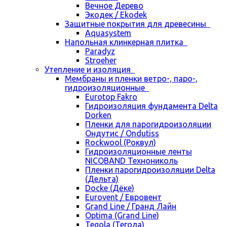
Вечное Дерево
Экодек / Ekodek
Защитные покрытия для древесины
Aquasystem
Напольная клинкерная плитка
Paradyz
Stroeher
Утепление и изоляция
Мембраны и пленки ветро-, паро-,
гидроизоляционные
Eurotop Fakro
Гидроизоляция фундамента Delta
Dorken
Пленки для парогидроизоляции
Ондутис / Ondutiss
Rockwool (Роквул)
Гидроизоляционные ленты
NICOBAND Технониколь
Пленки парогидроизоляции Delta
(Дельта)
Docke (Дёке)
Eurovent / Евровент
Grand Line / Гранд Лайн
Optima (Grand Line)
Tegola (Тегола)