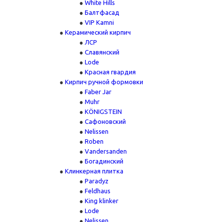
White Hills
Балтфасад
VIP Kamni
Керамический кирпич
ЛСР
Славянский
Lode
Красная гвардия
Кирпич ручной формовки
Faber Jar
Muhr
KÖNIGSTEIN
Сафоновский
Nelissen
Roben
Vandersanden
Богадинский
Клинкерная плитка
Paradyz
Feldhaus
King klinker
Lode
Nelissen