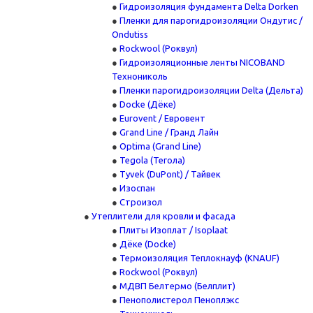
Гидроизоляция фундамента Delta Dorken
Пленки для парогидроизоляции Ондутис /
Ondutiss
Rockwool (Роквул)
Гидроизоляционные ленты NICOBAND
Технониколь
Пленки парогидроизоляции Delta (Дельта)
Docke (Дёке)
Eurovent / Евровент
Grand Line / Гранд Лайн
Optima (Grand Line)
Tegola (Тегола)
Tyvek (DuPont) / Тайвек
Изоспан
Строизол
Утеплители для кровли и фасада
Плиты Изоплат / Isoplaat
Дёке (Docke)
Термоизоляция Теплокнауф (KNAUF)
Rockwool (Роквул)
МДВП Белтермо (Белплит)
Пенополистерол Пеноплэкс