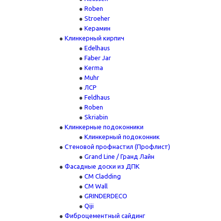
Roben
Stroeher
Керамин
Клинкерный кирпич
Edelhaus
Faber Jar
Kerma
Muhr
ЛСР
Feldhaus
Roben
Skriabin
Клинкерные подоконники
Клинкерный подоконник
Стеновой профнастил (Профлист)
Grand Line / Гранд Лайн
Фасадные доски из ДПК
CM Cladding
CM Wall
GRINDERDECO
Qiji
Фиброцементный сайдинг