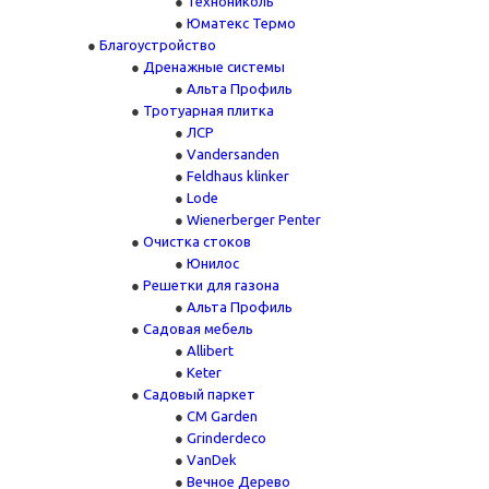
Технониколь
Юматекс Термо
Благоустройство
Дренажные системы
Альта Профиль
Тротуарная плитка
ЛСР
Vandersanden
Feldhaus klinker
Lode
Wienerberger Penter
Очистка стоков
Юнилос
Решетки для газона
Альта Профиль
Садовая мебель
Allibert
Keter
Садовый паркет
CM Garden
Grinderdeco
VanDek
Вечное Дерево