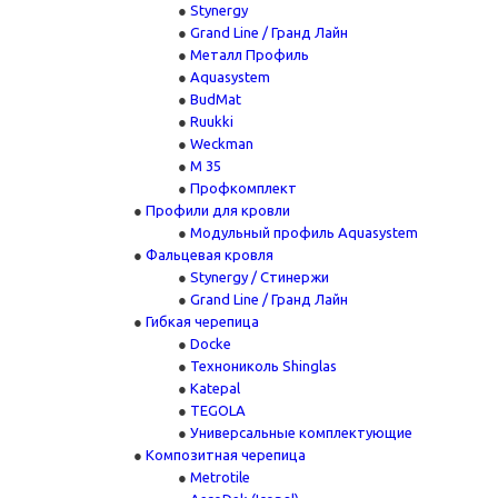
Stynergy
Grand Line / Гранд Лайн
Металл Профиль
Aquasystem
BudMat
Ruukki
Weckman
М 35
Профкомплект
Профили для кровли
Модульный профиль Aquasystem
Фальцевая кровля
Stynergy / Стинержи
Grand Line / Гранд Лайн
Гибкая черепица
Docke
Технониколь Shinglas
Katepal
TEGOLA
Универсальные комплектующие
Композитная черепица
Metrotile