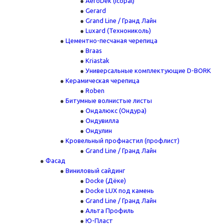
AeroDek (Icopal)
Gerard
Grand Line / Гранд Лайн
Luxard (Технониколь)
Цементно-песчаная черепица
Braas
Kriastak
Универсальные комплектующие D-BORK
Керамическая черепица
Roben
Битумные волнистые листы
Ондалюкс (Ондура)
Ондувилла
Ондулин
Кровельный профнастил (профлист)
Grand Line / Гранд Лайн
Фасад
Виниловый сайдинг
Docke (Дёке)
Docke LUX под камень
Grand Line / Гранд Лайн
Альта Профиль
Ю-Пласт