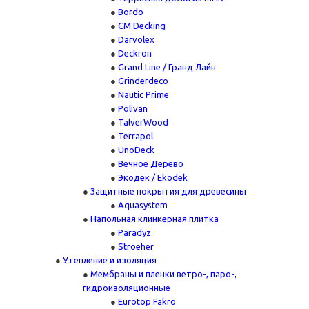
Bordo
CM Decking
Darvolex
Deckron
Grand Line / Гранд Лайн
Grinderdeco
Nautic Prime
Polivan
TalverWood
Terrapol
UnoDeck
Вечное Дерево
Экодек / Ekodek
Защитные покрытия для древесины
Aquasystem
Напольная клинкерная плитка
Paradyz
Stroeher
Утепление и изоляция
Мембраны и пленки ветро-, паро-,
гидроизоляционные
Eurotop Fakro