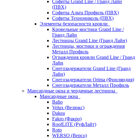
Софиты Grand Line / Гранд Лайн
(ПВХ)
Софиты Альта Профиль (ПВХ)
Софиты Технониколь (ПВХ)
Элементы безопасности кровли
Кровельные мостики Grand Line /
Гранд Лайн
Лестницы Grand Line (Гранд Лайн)
Лестницы, мостики и ограждения
Металл Профиль
Ограждения кровли Grand Line / Гранд
Лайн
Снегозадержатели Grand Line (Гранд
Лайн)
Снегозадержатели Orima (Финляндия)
Снегозадержатели Металл Профиль
Мансардные окна и чердачные лестницы
Мансардные окна
Balio
Velux (Велюкс)
Dakea
Fakro (Факро)
RoofLITE (РуфЛайт)
Roto
WERSO (Версо)