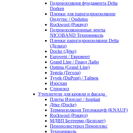
Гидроизоляция фундамента Delta
Dorken
Пленки для парогидроизоляции
Ондутис / Ondutiss
Rockwool (Роквул)
Гидроизоляционные ленты
NICOBAND Технониколь
Пленки парогидроизоляции Delta
(Дельта)
Docke (Дёке)
Eurovent / Евровент
Grand Line / Гранд Лайн
Optima (Grand Line)
Tegola (Тегола)
Tyvek (DuPont) / Тайвек
Изоспан
Строизол
Утеплители для кровли и фасада
Плиты Изоплат / Isoplaat
Дёке (Docke)
Термоизоляция Теплокнауф (KNAUF)
Rockwool (Роквул)
МДВП Белтермо (Белплит)
Пенополистерол Пеноплэкс
Технониколь