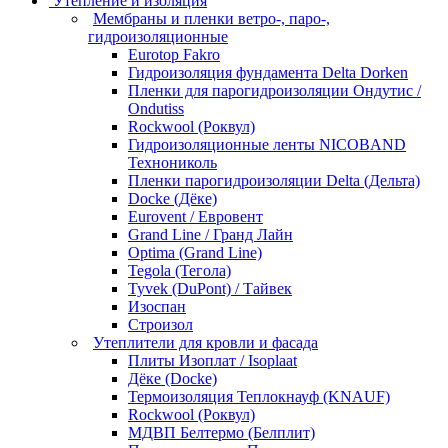
Утепление и изоляция
Мембраны и пленки ветро-, паро-,
гидроизоляционные
Eurotop Fakro
Гидроизоляция фундамента Delta Dorken
Пленки для парогидроизоляции Ондутис /
Ondutiss
Rockwool (Роквул)
Гидроизоляционные ленты NICOBAND
Технониколь
Пленки парогидроизоляции Delta (Дельта)
Docke (Дёке)
Eurovent / Евровент
Grand Line / Гранд Лайн
Optima (Grand Line)
Tegola (Тегола)
Tyvek (DuPont) / Тайвек
Изоспан
Строизол
Утеплители для кровли и фасада
Плиты Изоплат / Isoplaat
Дёке (Docke)
Термоизоляция Теплокнауф (KNAUF)
Rockwool (Роквул)
МДВП Белтермо (Белплит)