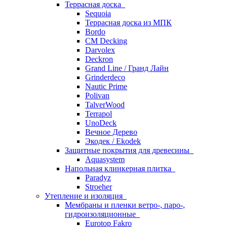
Террасная доска
Sequoia
Террасная доска из МПК
Bordo
CM Decking
Darvolex
Deckron
Grand Line / Гранд Лайн
Grinderdeco
Nautic Prime
Polivan
TalverWood
Terrapol
UnoDeck
Вечное Дерево
Экодек / Ekodek
Защитные покрытия для древесины
Aquasystem
Напольная клинкерная плитка
Paradyz
Stroeher
Утепление и изоляция
Мембраны и пленки ветро-, паро-,
гидроизоляционные
Eurotop Fakro