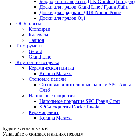
Бордюр и шпалера из ДПК Grinder (Гриндер)
Доски для грядок Grand Line / Гранд Лайн
Доски для грядок из ДПК Nautic Prime
Доски для грядок Qiji
ОСБ плиты
Kronospan
Калевала
Талион
Инструменты
Gerard
Grand Line
Внутренняя отделка
Керамическая плитка
Kerama Marazzi
Стеновые панели
Стеновые и потолочные панели SPC Альта
Слэб
Напольные покрытия
Напольное покрытие SPC Гранд Стэп
SPC-покрытия Docke Tavola
Керамогранит
Kerama Marazzi
Будьте всегда в курсе!
Узнавайте о скидках и акциях первым