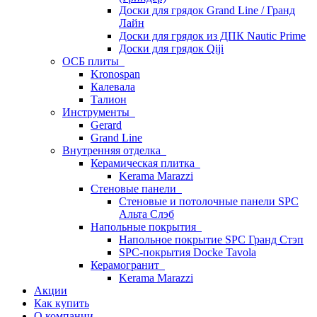
Доски для грядок Grand Line / Гранд
Лайн
Доски для грядок из ДПК Nautic Prime
Доски для грядок Qiji
ОСБ плиты
Kronospan
Калевала
Талион
Инструменты
Gerard
Grand Line
Внутренняя отделка
Керамическая плитка
Kerama Marazzi
Стеновые панели
Стеновые и потолочные панели SPC
Альта Слэб
Напольные покрытия
Напольное покрытие SPC Гранд Стэп
SPC-покрытия Docke Tavola
Керамогранит
Kerama Marazzi
Акции
Как купить
О компании