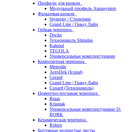
Профили для кровли
Модульный профиль Aquasystem
Фальцевая кровля
Stynergy / Стинержи
Grand Line / Гранд Лайн
Гибкая черепица
Docke
Технониколь Shinglas
Katepal
TEGOLA
Универсальные комплектующие
Композитная черепица
Metrotile
AeroDek (Icopal)
Gerard
Grand Line / Гранд Лайн
Luxard (Технониколь)
Цементно-песчаная черепица
Braas
Kriastak
Универсальные комплектующие D-
BORK
Керамическая черепица
Roben
Битумные волнистые листы