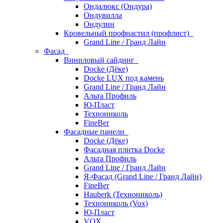
Ондалюкс (Ондура)
Ондувилла
Ондулин
Кровельный профнастил (профлист)
Grand Line / Гранд Лайн
Фасад
Виниловый сайдинг
Docke (Дёке)
Docke LUX под камень
Grand Line / Гранд Лайн
Альта Профиль
Ю-Пласт
Технониколь
FineBer
Фасадные панели
Docke (Дёке)
Фасадная плитка Docke
Альта Профиль
Grand Line / Гранд Лайн
Я-Фасад (Grand Line / Гранд Лайн)
FineBer
Hauberk (Технониколь)
Технониколь (Vox)
Ю-Пласт
VOX