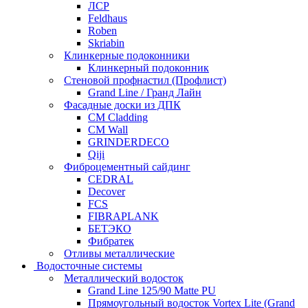
ЛСР
Feldhaus
Roben
Skriabin
Клинкерные подоконники
Клинкерный подоконник
Стеновой профнастил (Профлист)
Grand Line / Гранд Лайн
Фасадные доски из ДПК
CM Cladding
CM Wall
GRINDERDECO
Qiji
Фиброцементный сайдинг
CEDRAL
Decover
FCS
FIBRAPLANK
БЕТЭКО
Фибратек
Отливы металлические
Водосточные системы
Металлический водосток
Grand Line 125/90 Matte PU
Прямоугольный водосток Vortex Lite (Grand