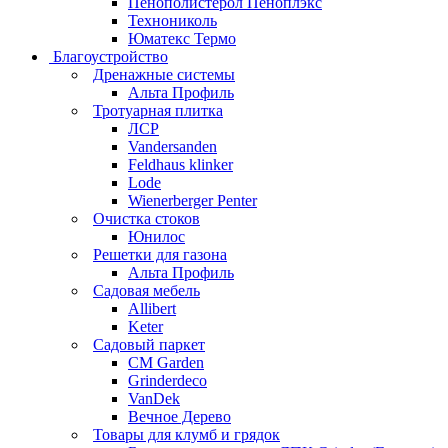
Пенополистерол Пеноплэкс
Технониколь
Юматекс Термо
Благоустройство
Дренажные системы
Альта Профиль
Тротуарная плитка
ЛСР
Vandersanden
Feldhaus klinker
Lode
Wienerberger Penter
Очистка стоков
Юнилос
Решетки для газона
Альта Профиль
Садовая мебель
Allibert
Keter
Садовый паркет
CM Garden
Grinderdeco
VanDek
Вечное Дерево
Товары для клумб и грядок