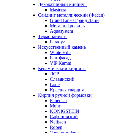
Декоративный кирпич
Masterra
Сайдинг металлический (Фасад)
Grand Line / Гранд Лайн
Металл Профиль
Aquasystem
Термопанели
Paradyz
Искусственный камень
White Hills
Балтфасад
VIP Kamni
Керамический кирпич
ЛСР
Славянский
Lode
Красная гвардия
Кирпич ручной формовки
Faber Jar
Muhr
KÖNIGSTEIN
Сафоновский
Nelissen
Roben
Vandersanden