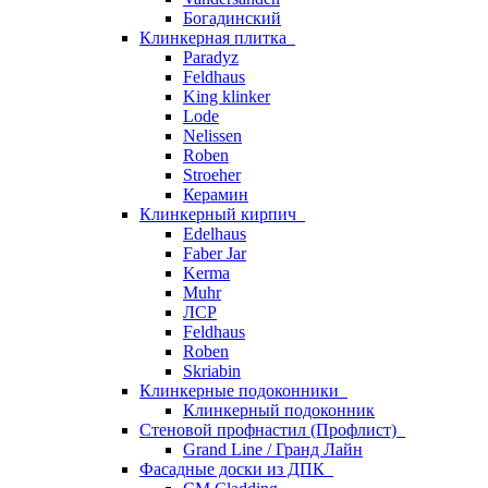
Богадинский
Клинкерная плитка
Paradyz
Feldhaus
King klinker
Lode
Nelissen
Roben
Stroeher
Керамин
Клинкерный кирпич
Edelhaus
Faber Jar
Kerma
Muhr
ЛСР
Feldhaus
Roben
Skriabin
Клинкерные подоконники
Клинкерный подоконник
Стеновой профнастил (Профлист)
Grand Line / Гранд Лайн
Фасадные доски из ДПК