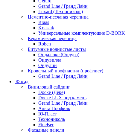
Gerard
Grand Line / Гранд Лайн
Luxard (Технониколь)
Цементно-песчаная черепица
Braas
Kriastak
Универсальные комплектующие D-BORK
Керамическая черепица
Roben
Битумные волнистые листы
Ондалюкс (Ондура)
Ондувилла
Ондулин
Кровельный профнастил (профлист)
Grand Line / Гранд Лайн
Фасад
Виниловый сайдинг
Docke (Дёке)
Docke LUX под камень
Grand Line / Гранд Лайн
Альта Профиль
Ю-Пласт
Технониколь
FineBer
Фасадные панели