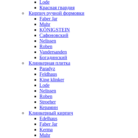
Lode
Красная гвардия
Кирпич ручной формовки
Faber Jar
Muhr
KÖNIGSTEIN
Сафоновский
Nelissen
Roben
Vandersanden
Богадинский
Клинкерная плитка
Paradyz
Feldhaus
King klinker
Lode
Nelissen
Roben
Stroeher
Керамин
Клинкерный кирпич
Edelhaus
Faber Jar
Kerma
Muhr