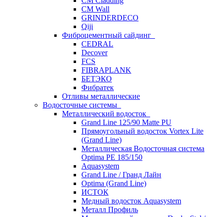
CM Cladding
CM Wall
GRINDERDECO
Qiji
Фиброцементный сайдинг
CEDRAL
Decover
FCS
FIBRAPLANK
БЕТЭКО
Фибратек
Отливы металлические
Водосточные системы
Металлический водосток
Grand Line 125/90 Matte PU
Прямоугольный водосток Vortex Lite
(Grand Line)
Металлическая Водосточная система
Optima PE 185/150
Aquasystem
Grand Line / Гранд Лайн
Optima (Grand Line)
ИСТОК
Медный водосток Aquasystem
Металл Профиль