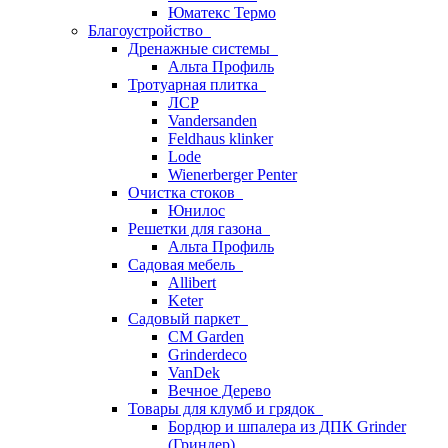
Юматекс Термо
Благоустройство
Дренажные системы
Альта Профиль
Тротуарная плитка
ЛСР
Vandersanden
Feldhaus klinker
Lode
Wienerberger Penter
Очистка стоков
Юнилос
Решетки для газона
Альта Профиль
Садовая мебель
Allibert
Keter
Садовый паркет
CM Garden
Grinderdeco
VanDek
Вечное Дерево
Товары для клумб и грядок
Бордюр и шпалера из ДПК Grinder
(Гриндер)