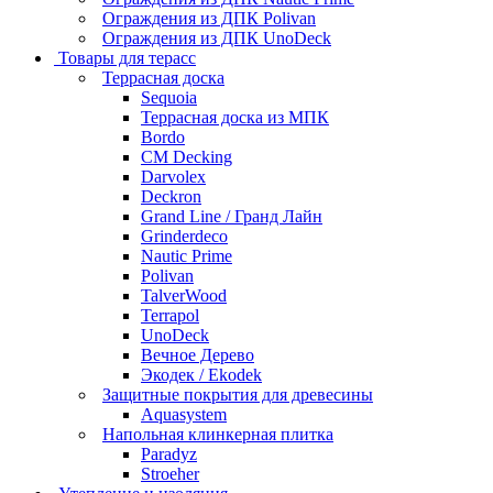
Ограждения из ДПК Polivan
Ограждения из ДПК UnoDeck
Товары для терасс
Террасная доска
Sequoia
Террасная доска из МПК
Bordo
CM Decking
Darvolex
Deckron
Grand Line / Гранд Лайн
Grinderdeco
Nautic Prime
Polivan
TalverWood
Terrapol
UnoDeck
Вечное Дерево
Экодек / Ekodek
Защитные покрытия для древесины
Aquasystem
Напольная клинкерная плитка
Paradyz
Stroeher