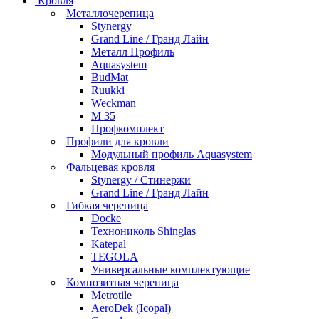
Кровля
Металлочерепица
Stynergy
Grand Line / Гранд Лайн
Металл Профиль
Aquasystem
BudMat
Ruukki
Weckman
М 35
Профкомплект
Профили для кровли
Модульный профиль Aquasystem
Фальцевая кровля
Stynergy / Стинержи
Grand Line / Гранд Лайн
Гибкая черепица
Docke
Технониколь Shinglas
Katepal
TEGOLA
Универсальные комплектующие
Композитная черепица
Metrotile
AeroDek (Icopal)