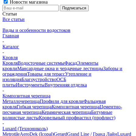
Новости магазина
Статьи
Все статьи
Виды и особенности водостоков
Главная
-
Каталог
-
Кровля
Кровля
Водосточные системы
Фасад
Элементы
кровли
Мансардные окна и чердачные лестницы
Заборы и
ограждения
Товары для терасс
Утепление и
изоляция
Благоустройство
ОСБ
плиты
Инструменты
Внутренняя отделка
-
Композитная черепица
Металлочерепица
Профили для кровли
Фальцевая
кровля
Гибкая черепица
Композитная черепица
Цементно-
песчаная черепица
Керамическая черепица
Битумные
волнистые листы
Кровельный профнастил (профлист)
-
Luxard (Технониколь)
Metrotile
AeroDek (Icopal)
Gerard
Grand Line / Гранд Лайн
Luxard