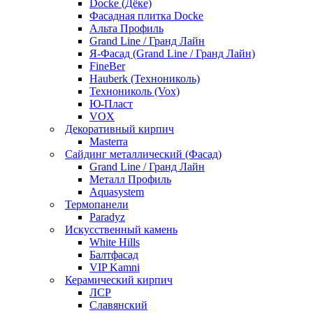
Docke (Дёке)
Фасадная плитка Docke
Альта Профиль
Grand Line / Гранд Лайн
Я-Фасад (Grand Line / Гранд Лайн)
FineBer
Hauberk (Технониколь)
Технониколь (Vox)
Ю-Пласт
VOX
Декоративный кирпич
Masterra
Сайдинг металлический (Фасад)
Grand Line / Гранд Лайн
Металл Профиль
Aquasystem
Термопанели
Paradyz
Искусственный камень
White Hills
Балтфасад
VIP Kamni
Керамический кирпич
ЛСР
Славянский