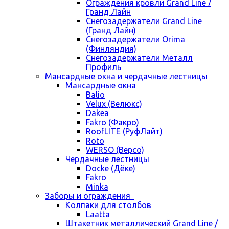
Ограждения кровли Grand Line /
Гранд Лайн
Снегозадержатели Grand Line
(Гранд Лайн)
Снегозадержатели Orima
(Финляндия)
Снегозадержатели Металл
Профиль
Мансардные окна и чердачные лестницы
Мансардные окна
Balio
Velux (Велюкс)
Dakea
Fakro (Факро)
RoofLITE (РуфЛайт)
Roto
WERSO (Версо)
Чердачные лестницы
Docke (Дёке)
Fakro
Minka
Заборы и ограждения
Колпаки для столбов
Laatta
Штакетник металлический Grand Line /