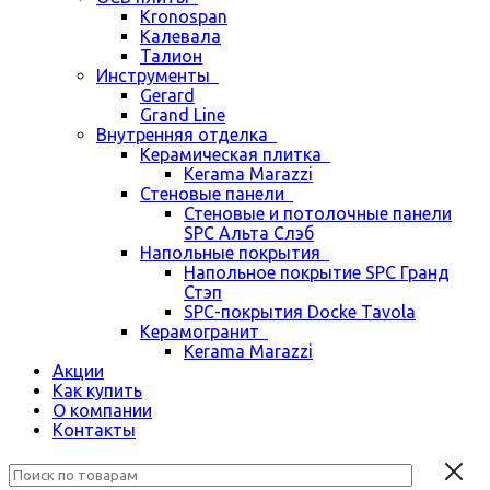
Kronospan
Калевала
Талион
Инструменты
Gerard
Grand Line
Внутренняя отделка
Керамическая плитка
Kerama Marazzi
Стеновые панели
Стеновые и потолочные панели
SPC Альта Слэб
Напольные покрытия
Напольное покрытие SPC Гранд
Стэп
SPC-покрытия Docke Tavola
Керамогранит
Kerama Marazzi
Акции
Как купить
О компании
Контакты