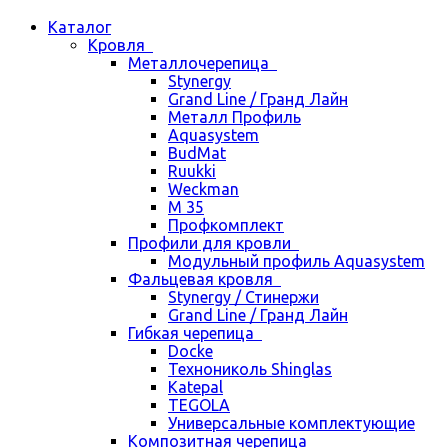
Каталог
Кровля
Металлочерепица
Stynergy
Grand Line / Гранд Лайн
Металл Профиль
Aquasystem
BudMat
Ruukki
Weckman
М 35
Профкомплект
Профили для кровли
Модульный профиль Aquasystem
Фальцевая кровля
Stynergy / Стинержи
Grand Line / Гранд Лайн
Гибкая черепица
Docke
Технониколь Shinglas
Katepal
TEGOLA
Универсальные комплектующие
Композитная черепица