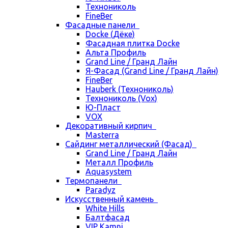
Технониколь
FineBer
Фасадные панели
Docke (Дёке)
Фасадная плитка Docke
Альта Профиль
Grand Line / Гранд Лайн
Я-Фасад (Grand Line / Гранд Лайн)
FineBer
Hauberk (Технониколь)
Технониколь (Vox)
Ю-Пласт
VOX
Декоративный кирпич
Masterra
Сайдинг металлический (Фасад)
Grand Line / Гранд Лайн
Металл Профиль
Aquasystem
Термопанели
Paradyz
Искусственный камень
White Hills
Балтфасад
VIP Kamni