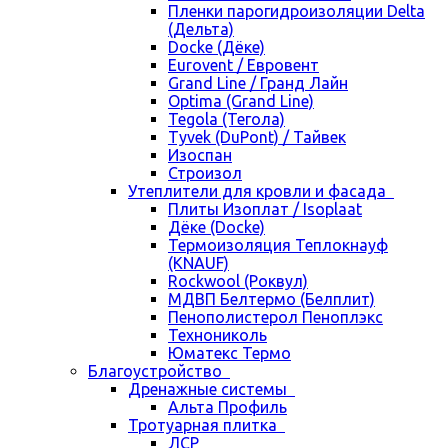
Пленки парогидроизоляции Delta
(Дельта)
Docke (Дёке)
Eurovent / Евровент
Grand Line / Гранд Лайн
Optima (Grand Line)
Tegola (Тегола)
Tyvek (DuPont) / Тайвек
Изоспан
Строизол
Утеплители для кровли и фасада
Плиты Изоплат / Isoplaat
Дёке (Docke)
Термоизоляция Теплокнауф
(KNAUF)
Rockwool (Роквул)
МДВП Белтермо (Белплит)
Пенополистерол Пеноплэкс
Технониколь
Юматекс Термо
Благоустройство
Дренажные системы
Альта Профиль
Тротуарная плитка
ЛСР