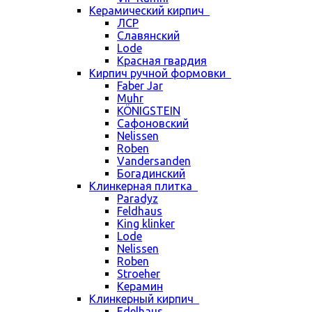
Керамический кирпич
ЛСР
Славянский
Lode
Красная гвардия
Кирпич ручной формовки
Faber Jar
Muhr
KÖNIGSTEIN
Сафоновский
Nelissen
Roben
Vandersanden
Богадинский
Клинкерная плитка
Paradyz
Feldhaus
King klinker
Lode
Nelissen
Roben
Stroeher
Керамин
Клинкерный кирпич
Edelhaus