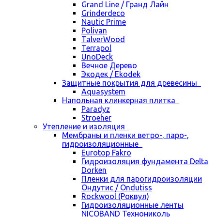
Grand Line / Гранд Лайн
Grinderdeco
Nautic Prime
Polivan
TalverWood
Terrapol
UnoDeck
Вечное Дерево
Экодек / Ekodek
Защитные покрытия для древесины
Aquasystem
Напольная клинкерная плитка
Paradyz
Stroeher
Утепление и изоляция
Мембраны и пленки ветро-, паро-,
гидроизоляционные
Eurotop Fakro
Гидроизоляция фундамента Delta
Dorken
Пленки для парогидроизоляции
Ондутис / Ondutiss
Rockwool (Роквул)
Гидроизоляционные ленты
NICOBAND Технониколь