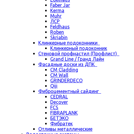
Faber Jar
Kerma
Muhr
ЛСР
Feldhaus
Roben
Skriabin
Клинкерные подоконники
Клинкерный подоконник
Стеновой профнастил (Профлист)
Grand Line / Гранд Лайн
Фасадные доски из ДПК
CM Cladding
CM Wall
GRINDERDECO
Qiji
Фиброцементный сайдинг
CEDRAL
Decover
FCS
FIBRAPLANK
БЕТЭКО
Фибратек
Отливы металлические