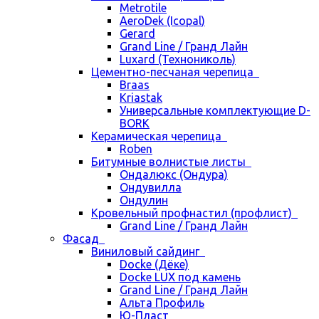
Metrotile
AeroDek (Icopal)
Gerard
Grand Line / Гранд Лайн
Luxard (Технониколь)
Цементно-песчаная черепица
Braas
Kriastak
Универсальные комплектующие D-
BORK
Керамическая черепица
Roben
Битумные волнистые листы
Ондалюкс (Ондура)
Ондувилла
Ондулин
Кровельный профнастил (профлист)
Grand Line / Гранд Лайн
Фасад
Виниловый сайдинг
Docke (Дёке)
Docke LUX под камень
Grand Line / Гранд Лайн
Альта Профиль
Ю-Пласт