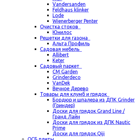
Vandersanden
Feldhaus klinker
Lode
Wienerberger Penter
Очистка стоков
Юнилос
Решетки для газона
Альта Профиль
Садовая мебель
Allibert
Keter
Садовый паркет
CM Garden
Grinderdeco
VanDek
Вечное Дерево
Товары для клумб и грядок
Бордюр и шпалера из ДПК Grinder
(Гриндер)
Доски для грядок Grand Line /
Гранд Лайн
Доски для грядок из ДПК Nautic
Prime
Доски для грядок Qiji
ОСБ плиты