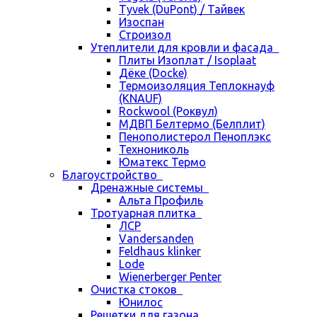
Tyvek (DuPont) / Тайвек
Изоспан
Строизол
Утеплители для кровли и фасада
Плиты Изоплат / Isoplaat
Дёке (Docke)
Термоизоляция Теплокнауф
(KNAUF)
Rockwool (Роквул)
МДВП Белтермо (Белплит)
Пенополистерол Пеноплэкс
Технониколь
Юматекс Термо
Благоустройство
Дренажные системы
Альта Профиль
Тротуарная плитка
ЛСР
Vandersanden
Feldhaus klinker
Lode
Wienerberger Penter
Очистка стоков
Юнилос
Решетки для газона