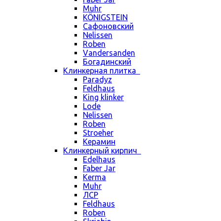
Muhr
KÖNIGSTEIN
Сафоновский
Nelissen
Roben
Vandersanden
Богадинский
Клинкерная плитка
Paradyz
Feldhaus
King klinker
Lode
Nelissen
Roben
Stroeher
Керамин
Клинкерный кирпич
Edelhaus
Faber Jar
Kerma
Muhr
ЛСР
Feldhaus
Roben