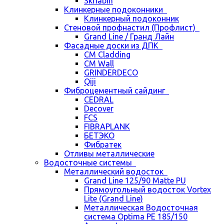
Skriabin
Клинкерные подоконники
Клинкерный подоконник
Стеновой профнастил (Профлист)
Grand Line / Гранд Лайн
Фасадные доски из ДПК
CM Cladding
CM Wall
GRINDERDECO
Qiji
Фиброцементный сайдинг
CEDRAL
Decover
FCS
FIBRAPLANK
БЕТЭКО
Фибратек
Отливы металлические
Водосточные системы
Металлический водосток
Grand Line 125/90 Matte PU
Прямоугольный водосток Vortex
Lite (Grand Line)
Металлическая Водосточная
система Optima PE 185/150