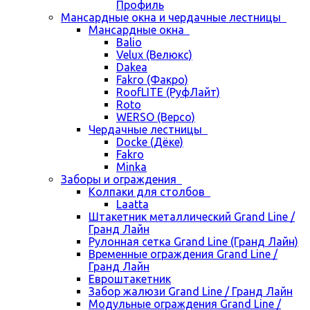
Профиль
Мансардные окна и чердачные лестницы
Мансардные окна
Balio
Velux (Велюкс)
Dakea
Fakro (Факро)
RoofLITE (РуфЛайт)
Roto
WERSO (Версо)
Чердачные лестницы
Docke (Дёке)
Fakro
Minka
Заборы и ограждения
Колпаки для столбов
Laatta
Штакетник металлический Grand Line /
Гранд Лайн
Рулонная сетка Grand Line (Гранд Лайн)
Временные ограждения Grand Line /
Гранд Лайн
Евроштакетник
Забор жалюзи Grand Line / Гранд Лайн
Модульные ограждения Grand Line /