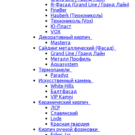
Я-Фасад (Grand Line / Гранд Лайн)
FineBer
Hauberk (Технониколь)
Технониколь (Vox)
Ю-Пласт
VOX
Декоративный кирпич
Masterra
Сайдинг металлический (Фасад)
Grand Line / Гранд Лайн
Металл Профиль
Aquasystem
Термопанели
Paradyz
Искусственный камень
White Hills
Балтфасад
VIP Kamni
Керамический кирпич
ЛСР
Славянский
Lode
Красная гвардия
Кирпич ручной формовки
Faber Jar