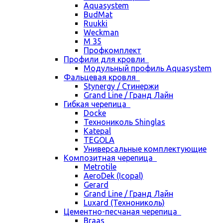
Aquasystem
BudMat
Ruukki
Weckman
М 35
Профкомплект
Профили для кровли
Модульный профиль Aquasystem
Фальцевая кровля
Stynergy / Стинержи
Grand Line / Гранд Лайн
Гибкая черепица
Docke
Технониколь Shinglas
Katepal
TEGOLA
Универсальные комплектующие
Композитная черепица
Metrotile
AeroDek (Icopal)
Gerard
Grand Line / Гранд Лайн
Luxard (Технониколь)
Цементно-песчаная черепица
Braas