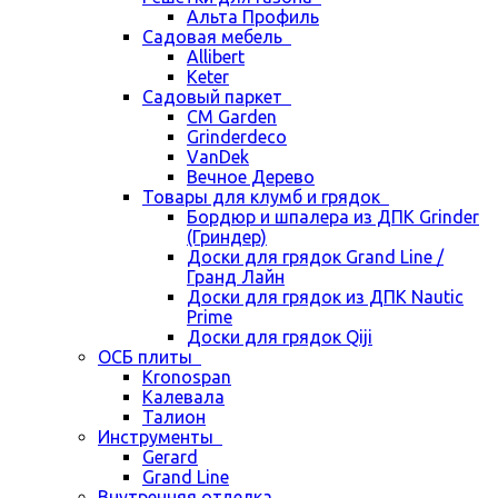
Альта Профиль
Садовая мебель
Allibert
Keter
Садовый паркет
CM Garden
Grinderdeco
VanDek
Вечное Дерево
Товары для клумб и грядок
Бордюр и шпалера из ДПК Grinder
(Гриндер)
Доски для грядок Grand Line /
Гранд Лайн
Доски для грядок из ДПК Nautic
Prime
Доски для грядок Qiji
ОСБ плиты
Kronospan
Калевала
Талион
Инструменты
Gerard
Grand Line
Внутренняя отделка