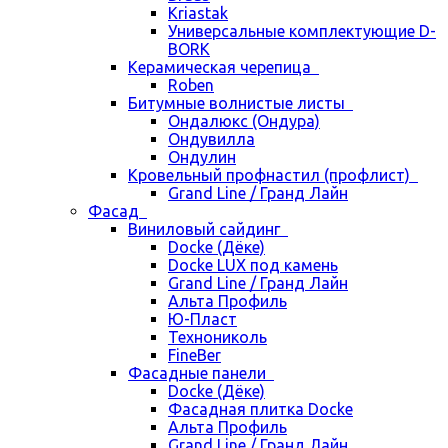
Kriastak
Универсальные комплектующие D-
BORK
Керамическая черепица
Roben
Битумные волнистые листы
Ондалюкс (Ондура)
Ондувилла
Ондулин
Кровельный профнастил (профлист)
Grand Line / Гранд Лайн
Фасад
Виниловый сайдинг
Docke (Дёке)
Docke LUX под камень
Grand Line / Гранд Лайн
Альта Профиль
Ю-Пласт
Технониколь
FineBer
Фасадные панели
Docke (Дёке)
Фасадная плитка Docke
Альта Профиль
Grand Line / Гранд Лайн