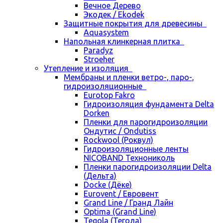
Вечное Дерево
Экодек / Ekodek
Защитные покрытия для древесины
Aquasystem
Напольная клинкерная плитка
Paradyz
Stroeher
Утепление и изоляция
Мембраны и пленки ветро-, паро-,
гидроизоляционные
Eurotop Fakro
Гидроизоляция фундамента Delta
Dorken
Пленки для парогидроизоляции
Ондутис / Ondutiss
Rockwool (Роквул)
Гидроизоляционные ленты
NICOBAND Технониколь
Пленки парогидроизоляции Delta
(Дельта)
Docke (Дёке)
Eurovent / Евровент
Grand Line / Гранд Лайн
Optima (Grand Line)
Tegola (Тегола)