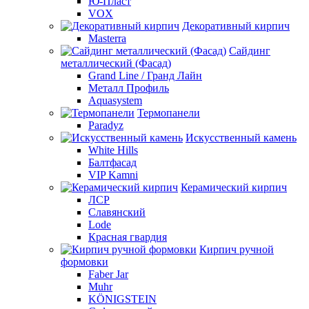
Ю-Пласт
VOX
Декоративный кирпич
Masterra
Сайдинг
металлический (Фасад)
Grand Line / Гранд Лайн
Металл Профиль
Aquasystem
Термопанели
Paradyz
Искусственный камень
White Hills
Балтфасад
VIP Kamni
Керамический кирпич
ЛСР
Славянский
Lode
Красная гвардия
Кирпич ручной
формовки
Faber Jar
Muhr
KÖNIGSTEIN