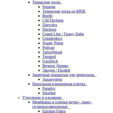
Террасная доска
Sequoia
Террасная доска из МПК
Bordo
CM Decking
Darvolex
Deckron
Grand Line / Гранд Лайн
Grinderdeco
Nautic Prime
Polivan
TalverWood
Terrapol
UnoDeck
Вечное Дерево
Экодек / Ekodek
Защитные покрытия для древесины
Aquasystem
Напольная клинкерная плитка
Paradyz
Stroeher
Утепление и изоляция
Мембраны и пленки ветро-, паро-,
гидроизоляционные
Eurotop Fakro