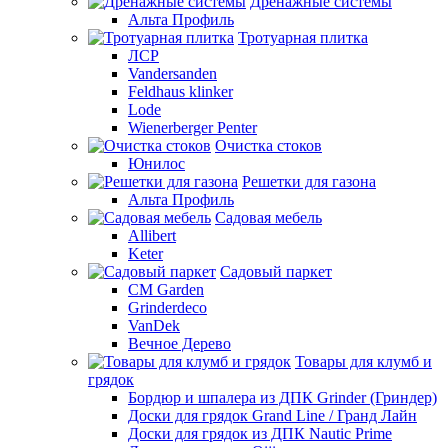
Дренажные системы
Альта Профиль
Тротуарная плитка
ЛСР
Vandersanden
Feldhaus klinker
Lode
Wienerberger Penter
Очистка стоков
Юнилос
Решетки для газона
Альта Профиль
Садовая мебель
Allibert
Keter
Садовый паркет
CM Garden
Grinderdeco
VanDek
Вечное Дерево
Товары для клумб и
грядок
Бордюр и шпалера из ДПК Grinder (Гриндер)
Доски для грядок Grand Line / Гранд Лайн
Доски для грядок из ДПК Nautic Prime