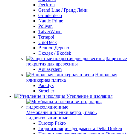
Deckron
Grand Line / Гранд Лайн
Grinderdeco
Nautic Prime
Polivan
TalverWood
Terrapol
UnoDeck
Вечное Дерево
Экодек / Ekodek
Защитные
покрытия для древесины
Aquasystem
Напольная
клинкерная плитка
Paradyz
Stroeher
Утепление и изоляция
Мембраны и пленки ветро-, паро-,
гидроизоляционные
Eurotop Fakro
Гидроизоляция фундамента Delta Dorken
Пленки для парогидроизоляции Ондутис /