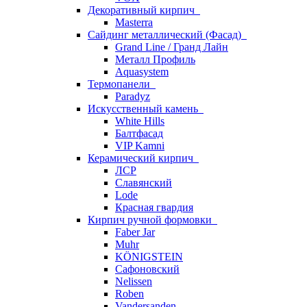
Декоративный кирпич
Masterra
Сайдинг металлический (Фасад)
Grand Line / Гранд Лайн
Металл Профиль
Aquasystem
Термопанели
Paradyz
Искусственный камень
White Hills
Балтфасад
VIP Kamni
Керамический кирпич
ЛСР
Славянский
Lode
Красная гвардия
Кирпич ручной формовки
Faber Jar
Muhr
KÖNIGSTEIN
Сафоновский
Nelissen
Roben
Vandersanden