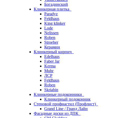
Богадинский
Клинкерная плитка
Paradyz
Feldhaus
King klinker
Lode
Nelissen
Roben
Stroeher
Керамин
Клинкерный кирпич
Edelhaus
Faber Jar
Kerma
Muhr
ЛСР
Feldhaus
Roben
Skriabin
Клинкерные подоконники
Клинкерный подоконник
Стеновой профнастил (Профлист)
Grand Line / Гранд Лайн
Фасадные доски из ДПК