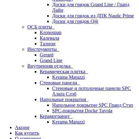
Доски для грядок Grand Line / Гранд
Лайн
Доски для грядок из ДПК Nautic Prime
Доски для грядок Qiji
ОСБ плиты
Kronospan
Калевала
Талион
Инструменты
Gerard
Grand Line
Внутренняя отделка
Керамическая плитка
Kerama Marazzi
Стеновые панели
Стеновые и потолочные панели SPC
Альта Слэб
Напольные покрытия
Напольное покрытие SPC Гранд Стэп
SPC-покрытия Docke Tavola
Керамогранит
Kerama Marazzi
Акции
Как купить
О компании