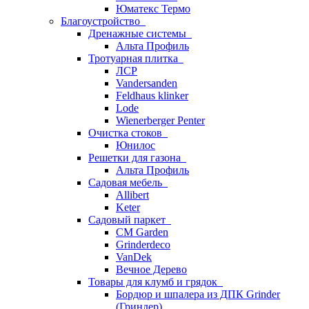
Юматекс Термо
Благоустройство
Дренажные системы
Альта Профиль
Тротуарная плитка
ЛСР
Vandersanden
Feldhaus klinker
Lode
Wienerberger Penter
Очистка стоков
Юнилос
Решетки для газона
Альта Профиль
Садовая мебель
Allibert
Keter
Садовый паркет
CM Garden
Grinderdeco
VanDek
Вечное Дерево
Товары для клумб и грядок
Бордюр и шпалера из ДПК Grinder
(Гриндер)