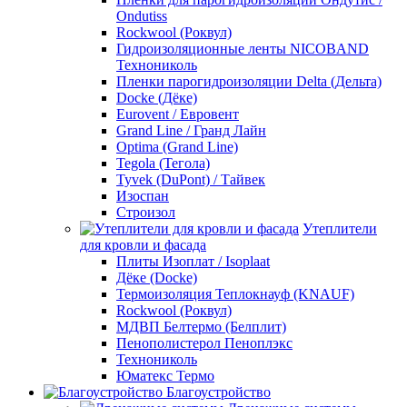
Ondutiss
Rockwool (Роквул)
Гидроизоляционные ленты NICOBAND
Технониколь
Пленки парогидроизоляции Delta (Дельта)
Docke (Дёке)
Eurovent / Евровент
Grand Line / Гранд Лайн
Optima (Grand Line)
Tegola (Тегола)
Tyvek (DuPont) / Тайвек
Изоспан
Строизол
Утеплители
для кровли и фасада
Плиты Изоплат / Isoplaat
Дёке (Docke)
Термоизоляция Теплокнауф (KNAUF)
Rockwool (Роквул)
МДВП Белтермо (Белплит)
Пенополистерол Пеноплэкс
Технониколь
Юматекс Термо
Благоустройство