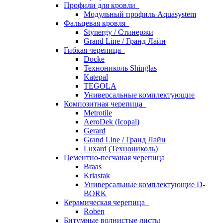
Профили для кровли
Модульный профиль Aquasystem
Фальцевая кровля
Stynergy / Стинержи
Grand Line / Гранд Лайн
Гибкая черепица
Docke
Технониколь Shinglas
Katepal
TEGOLA
Универсальные комплектующие
Композитная черепица
Metrotile
AeroDek (Icopal)
Gerard
Grand Line / Гранд Лайн
Luxard (Технониколь)
Цементно-песчаная черепица
Braas
Kriastak
Универсальные комплектующие D-
BORK
Керамическая черепица
Roben
Битумные волнистые листы