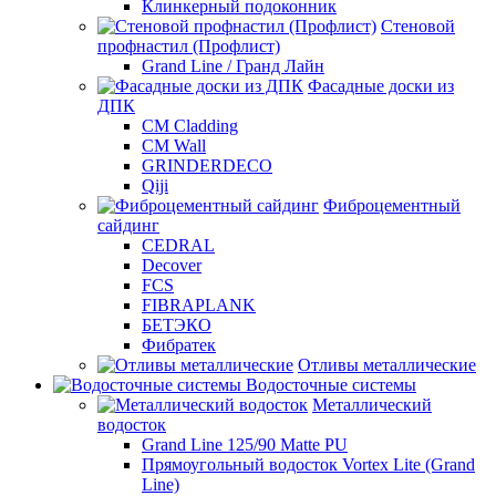
Клинкерный подоконник
Стеновой
профнастил (Профлист)
Grand Line / Гранд Лайн
Фасадные доски из
ДПК
CM Cladding
CM Wall
GRINDERDECO
Qiji
Фиброцементный
сайдинг
CEDRAL
Decover
FCS
FIBRAPLANK
БЕТЭКО
Фибратек
Отливы металлические
Водосточные системы
Металлический
водосток
Grand Line 125/90 Matte PU
Прямоугольный водосток Vortex Lite (Grand
Line)