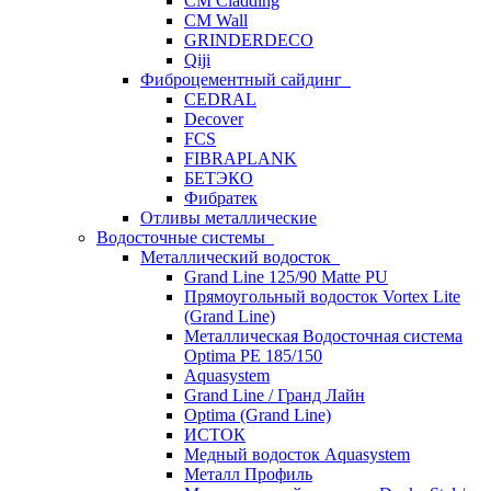
CM Cladding
CM Wall
GRINDERDECO
Qiji
Фиброцементный сайдинг
CEDRAL
Decover
FCS
FIBRAPLANK
БЕТЭКО
Фибратек
Отливы металлические
Водосточные системы
Металлический водосток
Grand Line 125/90 Matte PU
Прямоугольный водосток Vortex Lite
(Grand Line)
Металлическая Водосточная система
Optima PE 185/150
Aquasystem
Grand Line / Гранд Лайн
Optima (Grand Line)
ИСТОК
Медный водосток Aquasystem
Металл Профиль