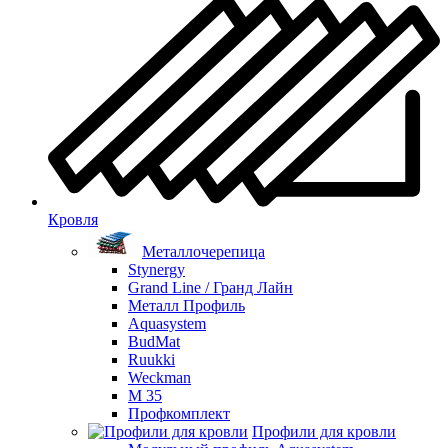
Кровля
Металлочерепица
Stynergy
Grand Line / Гранд Лайн
Металл Профиль
Aquasystem
BudMat
Ruukki
Weckman
М 35
Профкомплект
Профили для кровли