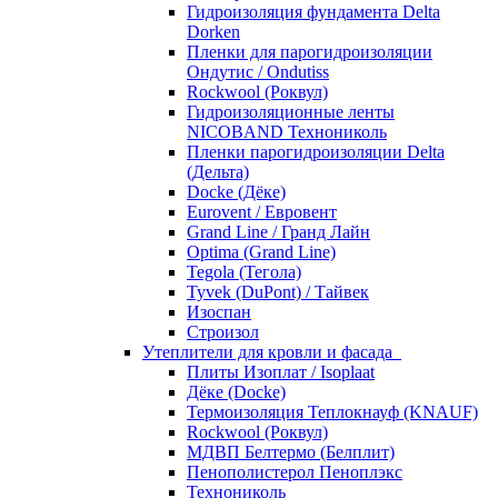
Гидроизоляция фундамента Delta
Dorken
Пленки для парогидроизоляции
Ондутис / Ondutiss
Rockwool (Роквул)
Гидроизоляционные ленты
NICOBAND Технониколь
Пленки парогидроизоляции Delta
(Дельта)
Docke (Дёке)
Eurovent / Евровент
Grand Line / Гранд Лайн
Optima (Grand Line)
Tegola (Тегола)
Tyvek (DuPont) / Тайвек
Изоспан
Строизол
Утеплители для кровли и фасада
Плиты Изоплат / Isoplaat
Дёке (Docke)
Термоизоляция Теплокнауф (KNAUF)
Rockwool (Роквул)
МДВП Белтермо (Белплит)
Пенополистерол Пеноплэкс
Технониколь