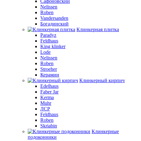
Сафоновский
Nelissen
Roben
Vandersanden
Богадинский
Клинкерная плитка
Paradyz
Feldhaus
King klinker
Lode
Nelissen
Roben
Stroeher
Керамин
Клинкерный кирпич
Edelhaus
Faber Jar
Kerma
Muhr
ЛСР
Feldhaus
Roben
Skriabin
Клинкерные
подоконники