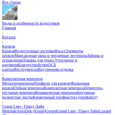
Все статьи
Виды и особенности водостоков
Главная
-
Каталог
-
Кровля
Кровля
Водосточные системы
Фасад
Элементы
кровли
Мансардные окна и чердачные лестницы
Заборы и
ограждения
Товары для терасс
Утепление и
изоляция
Благоустройство
ОСБ
плиты
Инструменты
Внутренняя отделка
-
Композитная черепица
Металлочерепица
Профили для кровли
Фальцевая
кровля
Гибкая черепица
Композитная черепица
Цементно-
песчаная черепица
Керамическая черепица
Битумные
волнистые листы
Кровельный профнастил (профлист)
-
Grand Line / Гранд Лайн
Metrotile
AeroDek (Icopal)
Gerard
Grand Line / Гранд Лайн
Luxard