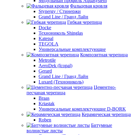
Модульный профиль Aquasystem
Фальцевая кровля
Stynergy / Стинержи
Grand Line / Гранд Лайн
Гибкая черепица
Docke
Технониколь Shinglas
Katepal
TEGOLA
Универсальные комплектующие
Композитная черепица
Metrotile
AeroDek (Icopal)
Gerard
Grand Line / Гранд Лайн
Luxard (Технониколь)
Цементно-
песчаная черепица
Braas
Kriastak
Универсальные комплектующие D-BORK
Керамическая черепица
Roben
Битумные
волнистые листы