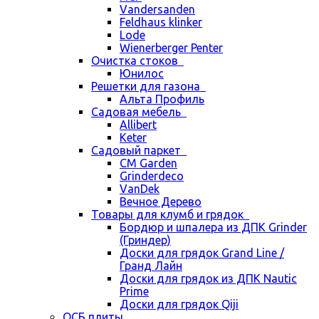
Vandersanden
Feldhaus klinker
Lode
Wienerberger Penter
Очистка стоков
Юнилос
Решетки для газона
Альта Профиль
Садовая мебель
Allibert
Keter
Садовый паркет
CM Garden
Grinderdeco
VanDek
Вечное Дерево
Товары для клумб и грядок
Бордюр и шпалера из ДПК Grinder
(Гриндер)
Доски для грядок Grand Line /
Гранд Лайн
Доски для грядок из ДПК Nautic
Prime
Доски для грядок Qiji
ОСБ плиты