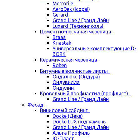
Metrotile
AeroDek (Icopal)
Gerard
Grand Line / Гранд Лайн
Luxard (Технониколь)
Цементно-песчаная черепица
Braas
Kriastak
Универсальные комплектующие D-
BORK
Керамическая черепица
Roben
Битумные волнистые листы
Ондалюкс (Ондура)
Ондувилла
Ондулин
Кровельный профнастил (профлист)
Grand Line / Гранд Лайн
Фасад
Виниловый сайдинг
Docke (Дёке)
Docke LUX под камень
Grand Line / Гранд Лайн
Альта Профиль
Ю-Пласт