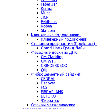
Faber Jar
Kerma
Muhr
ЛСР
Feldhaus
Roben
Skriabin
Клинкерные подоконники
Клинкерный подоконник
Стеновой профнастил (Профлист)
Grand Line / Гранд Лайн
Фасадные доски из ДПК
CM Cladding
CM Wall
GRINDERDECO
Qiji
Фиброцементный сайдинг
CEDRAL
Decover
FCS
FIBRAPLANK
БЕТЭКО
Фибратек
Отливы металлические