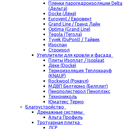
Пленки парогидроизоляции Delta
(Дельта)
Docke (Дёке)
Eurovent / Евровент
Grand Line / Гранд Лайн
Optima (Grand Line)
Tegola (Тегола)
Tyvek (DuPont) / Тайвек
Изоспан
Строизол
Утеплители для кровли и фасада
Плиты Изоплат / Isoplaat
Дёке (Docke)
Термоизоляция Теплокнауф
(KNAUF)
Rockwool (Роквул)
МДВП Белтермо (Белплит)
Пенополистерол Пеноплэкс
Технониколь
Юматекс Термо
Благоустройство
Дренажные системы
Альта Профиль
Тротуарная плитка
ЛСР