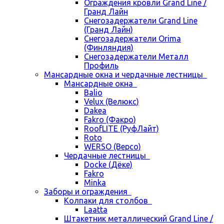
Ограждения кровли Grand Line /
Гранд Лайн
Снегозадержатели Grand Line
(Гранд Лайн)
Снегозадержатели Orima
(Финляндия)
Снегозадержатели Металл
Профиль
Мансардные окна и чердачные лестницы
Мансардные окна
Balio
Velux (Велюкс)
Dakea
Fakro (Факро)
RoofLITE (РуфЛайт)
Roto
WERSO (Версо)
Чердачные лестницы
Docke (Дёке)
Fakro
Minka
Заборы и ограждения
Колпаки для столбов
Laatta
Штакетник металлический Grand Line /