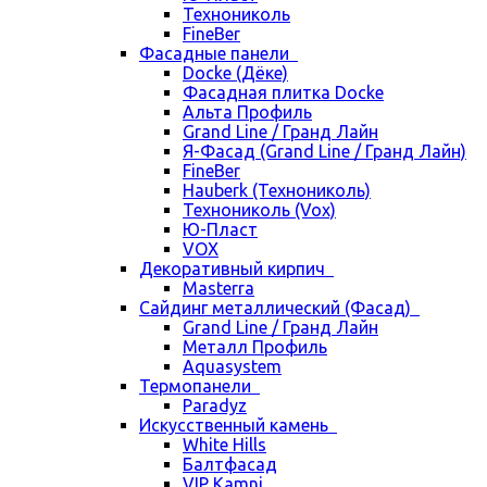
Технониколь
FineBer
Фасадные панели
Docke (Дёке)
Фасадная плитка Docke
Альта Профиль
Grand Line / Гранд Лайн
Я-Фасад (Grand Line / Гранд Лайн)
FineBer
Hauberk (Технониколь)
Технониколь (Vox)
Ю-Пласт
VOX
Декоративный кирпич
Masterra
Сайдинг металлический (Фасад)
Grand Line / Гранд Лайн
Металл Профиль
Aquasystem
Термопанели
Paradyz
Искусственный камень
White Hills
Балтфасад
VIP Kamni