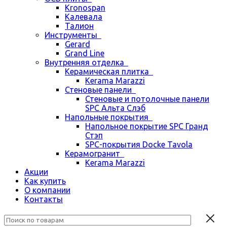
Kronospan
Калевала
Талион
Инструменты
Gerard
Grand Line
Внутренняя отделка
Керамическая плитка
Kerama Marazzi
Стеновые панели
Стеновые и потолочные панели
SPC Альта Слэб
Напольные покрытия
Напольное покрытие SPC Гранд
Стэп
SPC-покрытия Docke Tavola
Керамогранит
Kerama Marazzi
Акции
Как купить
О компании
Контакты