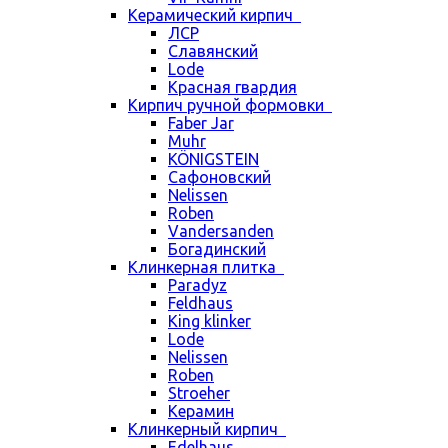
Керамический кирпич
ЛСР
Славянский
Lode
Красная гвардия
Кирпич ручной формовки
Faber Jar
Muhr
KÖNIGSTEIN
Сафоновский
Nelissen
Roben
Vandersanden
Богадинский
Клинкерная плитка
Paradyz
Feldhaus
King klinker
Lode
Nelissen
Roben
Stroeher
Керамин
Клинкерный кирпич
Edelhaus