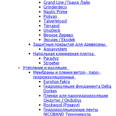
Grand Line / Гранд Лайн
Grinderdeco
Nautic Prime
Polivan
TalverWood
Terrapol
UnoDeck
Вечное Дерево
Экодек / Ekodek
Защитные покрытия для древесины
Aquasystem
Напольная клинкерная плитка
Paradyz
Stroeher
Утепление и изоляция
Мембраны и пленки ветро-, паро-,
гидроизоляционные
Eurotop Fakro
Гидроизоляция фундамента Delta
Dorken
Пленки для парогидроизоляции
Ондутис / Ondutiss
Rockwool (Роквул)
Гидроизоляционные ленты
NICOBAND Технониколь