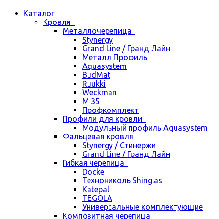
Каталог
Кровля
Металлочерепица
Stynergy
Grand Line / Гранд Лайн
Металл Профиль
Aquasystem
BudMat
Ruukki
Weckman
М 35
Профкомплект
Профили для кровли
Модульный профиль Aquasystem
Фальцевая кровля
Stynergy / Стинержи
Grand Line / Гранд Лайн
Гибкая черепица
Docke
Технониколь Shinglas
Katepal
TEGOLA
Универсальные комплектующие
Композитная черепица