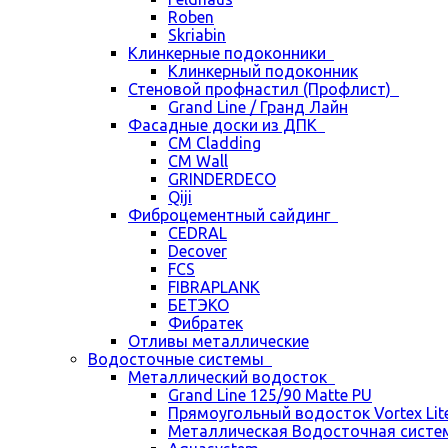
Roben
Skriabin
Клинкерные подоконники
Клинкерный подоконник
Стеновой профнастил (Профлист)
Grand Line / Гранд Лайн
Фасадные доски из ДПК
CM Cladding
CM Wall
GRINDERDECO
Qiji
Фиброцементный сайдинг
CEDRAL
Decover
FCS
FIBRAPLANK
БЕТЭКО
Фибратек
Отливы металлические
Водосточные системы
Металлический водосток
Grand Line 125/90 Matte PU
Прямоугольный водосток Vortex Lite 
Металлическая Водосточная систем