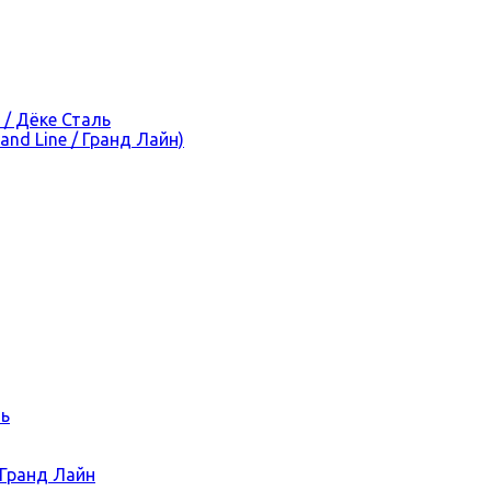
 / Дёке Сталь
nd Line / Гранд Лайн)
ль
 Гранд Лайн