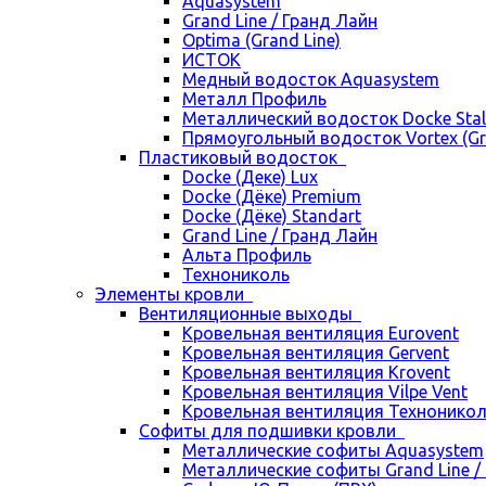
Aquasystem
Grand Line / Гранд Лайн
Optima (Grand Line)
ИСТОК
Медный водосток Aquasystem
Металл Профиль
Металлический водосток Docke Stal
Прямоугольный водосток Vortex (Gra
Пластиковый водосток
Docke (Деке) Lux
Docke (Дёке) Premium
Docke (Дёке) Standart
Grand Line / Гранд Лайн
Альта Профиль
Технониколь
Элементы кровли
Вентиляционные выходы
Кровельная вентиляция Eurovent
Кровельная вентиляция Gervent
Кровельная вентиляция Krovent
Кровельная вентиляция Vilpe Vent
Кровельная вентиляция Технонико
Cофиты для подшивки кровли
Металлические софиты Aquasystem
Металлические софиты Grand Line /