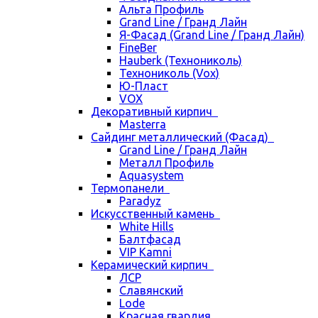
Альта Профиль
Grand Line / Гранд Лайн
Я-Фасад (Grand Line / Гранд Лайн)
FineBer
Hauberk (Технониколь)
Технониколь (Vox)
Ю-Пласт
VOX
Декоративный кирпич
Masterra
Сайдинг металлический (Фасад)
Grand Line / Гранд Лайн
Металл Профиль
Aquasystem
Термопанели
Paradyz
Искусственный камень
White Hills
Балтфасад
VIP Kamni
Керамический кирпич
ЛСР
Славянский
Lode
Красная гвардия