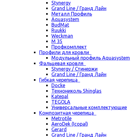
Stynergy
Grand Line / Гранд Лайн
Металл Профиль
Aquasystem
BudMat
Ruukki
Weckman
М 35
Профкомплект
Профили для кровли
Модульный профиль Aquasystem
Фальцевая кровля
Stynergy / Стинержи
Grand Line / Гранд Лайн
Гибкая черепица
Docke
Технониколь Shinglas
Katepal
TEGOLA
Универсальные комплектующие
Композитная черепица
Metrotile
AeroDek (Icopal)
Gerard
Grand Line / Гранд Лайн