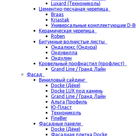
Luxard (Технониколь)
Цементно-песчаная черепица
Braas
Kriastak
Универсальные комплектующие D-
Керамическая черепица
Roben
Битумные волнистые листы
Ондалюкс (Ондура)
Ондувилла
Ондулин
Кровельный профнастил (профлист)
Grand Line / Гранд Лайн
Фасад
Виниловый сайдинг
Docke (Дёке)
Docke LUX под камень
Grand Line / Гранд Лайн
Альта Профиль
Ю-Пласт
Технониколь
FineBer
Фасадные панели
Docke (Дёке)
Фасадная плитка Docke