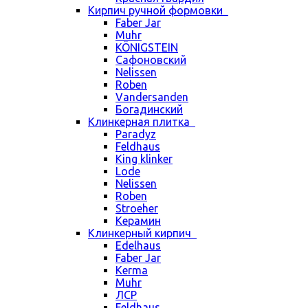
Кирпич ручной формовки
Faber Jar
Muhr
KÖNIGSTEIN
Сафоновский
Nelissen
Roben
Vandersanden
Богадинский
Клинкерная плитка
Paradyz
Feldhaus
King klinker
Lode
Nelissen
Roben
Stroeher
Керамин
Клинкерный кирпич
Edelhaus
Faber Jar
Kerma
Muhr
ЛСР
Feldhaus