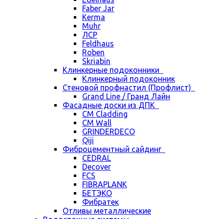
Faber Jar
Kerma
Muhr
ЛСР
Feldhaus
Roben
Skriabin
Клинкерные подоконники
Клинкерный подоконник
Стеновой профнастил (Профлист)
Grand Line / Гранд Лайн
Фасадные доски из ДПК
CM Cladding
CM Wall
GRINDERDECO
Qiji
Фиброцементный сайдинг
CEDRAL
Decover
FCS
FIBRAPLANK
БЕТЭКО
Фибратек
Отливы металлические