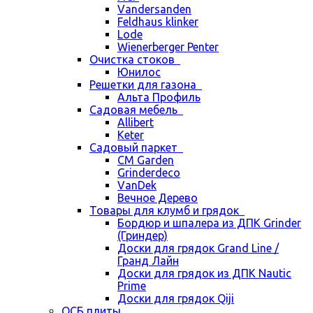
Vandersanden
Feldhaus klinker
Lode
Wienerberger Penter
Очистка стоков
Юнилос
Решетки для газона
Альта Профиль
Садовая мебель
Allibert
Keter
Садовый паркет
CM Garden
Grinderdeco
VanDek
Вечное Дерево
Товары для клумб и грядок
Бордюр и шпалера из ДПК Grinder
(Гриндер)
Доски для грядок Grand Line /
Гранд Лайн
Доски для грядок из ДПК Nautic
Prime
Доски для грядок Qiji
ОСБ плиты