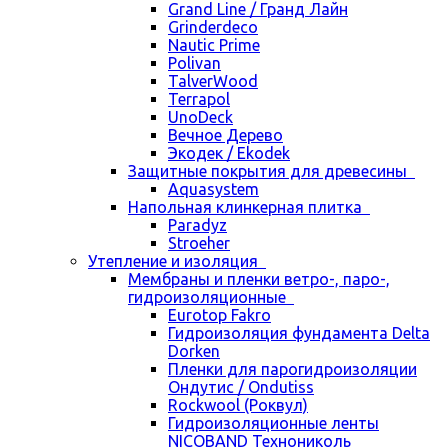
Grand Line / Гранд Лайн
Grinderdeco
Nautic Prime
Polivan
TalverWood
Terrapol
UnoDeck
Вечное Дерево
Экодек / Ekodek
Защитные покрытия для древесины
Aquasystem
Напольная клинкерная плитка
Paradyz
Stroeher
Утепление и изоляция
Мембраны и пленки ветро-, паро-,
гидроизоляционные
Eurotop Fakro
Гидроизоляция фундамента Delta
Dorken
Пленки для парогидроизоляции
Ондутис / Ondutiss
Rockwool (Роквул)
Гидроизоляционные ленты
NICOBAND Технониколь