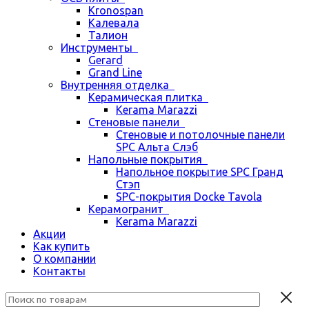
Kronospan
Калевала
Талион
Инструменты
Gerard
Grand Line
Внутренняя отделка
Керамическая плитка
Kerama Marazzi
Стеновые панели
Стеновые и потолочные панели
SPC Альта Слэб
Напольные покрытия
Напольное покрытие SPC Гранд
Стэп
SPC-покрытия Docke Tavola
Керамогранит
Kerama Marazzi
Акции
Как купить
О компании
Контакты