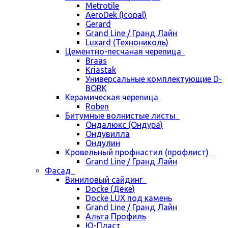
Metrotile
AeroDek (Icopal)
Gerard
Grand Line / Гранд Лайн
Luxard (Технониколь)
Цементно-песчаная черепица
Braas
Kriastak
Универсальные комплектующие D-
BORK
Керамическая черепица
Roben
Битумные волнистые листы
Ондалюкс (Ондура)
Ондувилла
Ондулин
Кровельный профнастил (профлист)
Grand Line / Гранд Лайн
Фасад
Виниловый сайдинг
Docke (Дёке)
Docke LUX под камень
Grand Line / Гранд Лайн
Альта Профиль
Ю-Пласт