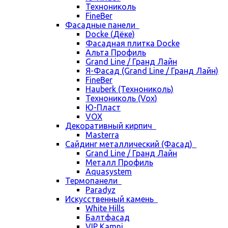
Технониколь
FineBer
Фасадные панели
Docke (Дёке)
Фасадная плитка Docke
Альта Профиль
Grand Line / Гранд Лайн
Я-Фасад (Grand Line / Гранд Лайн)
FineBer
Hauberk (Технониколь)
Технониколь (Vox)
Ю-Пласт
VOX
Декоративный кирпич
Masterra
Сайдинг металлический (Фасад)
Grand Line / Гранд Лайн
Металл Профиль
Aquasystem
Термопанели
Paradyz
Искусственный камень
White Hills
Балтфасад
VIP Kamni