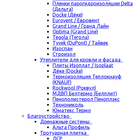
Пленки парогидроизоляции Delta
(Дельта)
Docke (Дёке)
Eurovent / Евровент
Grand Line / Гранд Лайн
Optima (Grand Line)
Tegola (Тегола)
Tyvek (DuPont) / Тайвек
Изоспан
Строизол
Утеплители для кровли и фасада
Плиты Изоплат / Isoplaat
Дёке (Docke)
Термоизоляция Теплокнауф
(KNAUF)
Rockwool (Роквул)
МДВП Белтермо (Белплит)
Пенополистерол Пеноплэкс
Технониколь
Юматекс Термо
Благоустройство
Дренажные системы
Альта Профиль
Тротуарная плитка
ЛСР