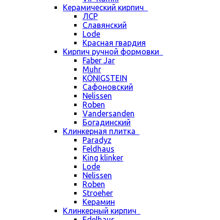
Керамический кирпич
ЛСР
Славянский
Lode
Красная гвардия
Кирпич ручной формовки
Faber Jar
Muhr
KÖNIGSTEIN
Сафоновский
Nelissen
Roben
Vandersanden
Богадинский
Клинкерная плитка
Paradyz
Feldhaus
King klinker
Lode
Nelissen
Roben
Stroeher
Керамин
Клинкерный кирпич
Edelhaus