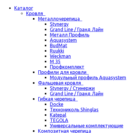
Каталог
Кровля
Металлочерепица
Stynergy
Grand Line / Гранд Лайн
Металл Профиль
Aquasystem
BudMat
Ruukki
Weckman
М 35
Профкомплект
Профили для кровли
Модульный профиль Aquasystem
Фальцевая кровля
Stynergy / Стинержи
Grand Line / Гранд Лайн
Гибкая черепица
Docke
Технониколь Shinglas
Katepal
TEGOLA
Универсальные комплектующие
Композитная черепица