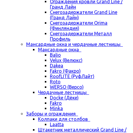
Ограждения кровли Grand Line /
Гранд Лайн
Снегозадержатели Grand Line
(Гранд Лайн)
Снегозадержатели Orima
(Финляндия)
Снегозадержатели Металл
Профиль
Мансардные окна и чердачные лестницы
Мансардные окна
Balio
Velux (Велюкс)
Dakea
Fakro (Факро)
RoofLITE (РуфЛайт)
Roto
WERSO (Версо)
Чердачные лестницы
Docke (Дёке)
Fakro
Minka
Заборы и ограждения
Колпаки для столбов
Laatta
Штакетник металлический Grand Line /