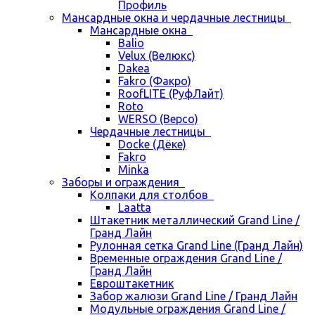
Профиль
Мансардные окна и чердачные лестницы
Мансардные окна
Balio
Velux (Велюкс)
Dakea
Fakro (Факро)
RoofLITE (РуфЛайт)
Roto
WERSO (Версо)
Чердачные лестницы
Docke (Дёке)
Fakro
Minka
Заборы и ограждения
Колпаки для столбов
Laatta
Штакетник металлический Grand Line /
Гранд Лайн
Рулонная сетка Grand Line (Гранд Лайн)
Временные ограждения Grand Line /
Гранд Лайн
Евроштакетник
Забор жалюзи Grand Line / Гранд Лайн
Модульные ограждения Grand Line /