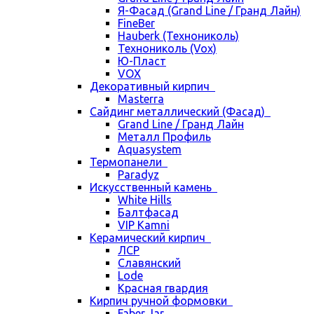
Я-Фасад (Grand Line / Гранд Лайн)
FineBer
Hauberk (Технониколь)
Технониколь (Vox)
Ю-Пласт
VOX
Декоративный кирпич
Masterra
Сайдинг металлический (Фасад)
Grand Line / Гранд Лайн
Металл Профиль
Aquasystem
Термопанели
Paradyz
Искусственный камень
White Hills
Балтфасад
VIP Kamni
Керамический кирпич
ЛСР
Славянский
Lode
Красная гвардия
Кирпич ручной формовки
Faber Jar