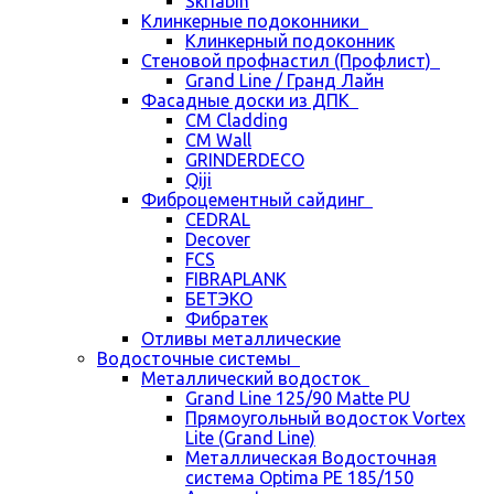
Skriabin
Клинкерные подоконники
Клинкерный подоконник
Стеновой профнастил (Профлист)
Grand Line / Гранд Лайн
Фасадные доски из ДПК
CM Cladding
CM Wall
GRINDERDECO
Qiji
Фиброцементный сайдинг
CEDRAL
Decover
FCS
FIBRAPLANK
БЕТЭКО
Фибратек
Отливы металлические
Водосточные системы
Металлический водосток
Grand Line 125/90 Matte PU
Прямоугольный водосток Vortex
Lite (Grand Line)
Металлическая Водосточная
система Optima PE 185/150