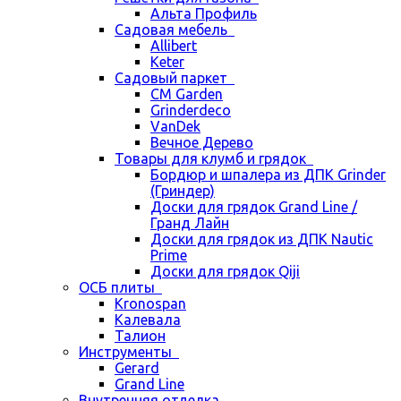
Альта Профиль
Садовая мебель
Allibert
Keter
Садовый паркет
CM Garden
Grinderdeco
VanDek
Вечное Дерево
Товары для клумб и грядок
Бордюр и шпалера из ДПК Grinder
(Гриндер)
Доски для грядок Grand Line /
Гранд Лайн
Доски для грядок из ДПК Nautic
Prime
Доски для грядок Qiji
ОСБ плиты
Kronospan
Калевала
Талион
Инструменты
Gerard
Grand Line
Внутренняя отделка