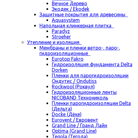
Вечное Дерево
Экодек / Ekodek
Защитные покрытия для древесины
Aquasystem
Напольная клинкерная плитка
Paradyz
Stroeher
Утепление и изоляция
Мембраны и пленки ветро-, паро-,
гидроизоляционные
Eurotop Fakro
Гидроизоляция фундамента Delta
Dorken
Пленки для парогидроизоляции
Ондутис / Ondutiss
Rockwool (Роквул)
Гидроизоляционные ленты
NICOBAND Технониколь
Пленки парогидроизоляции Delta
(Дельта)
Docke (Дёке)
Eurovent / Евровент
Grand Line / Гранд Лайн
Optima (Grand Line)
Tegola (Тегола)