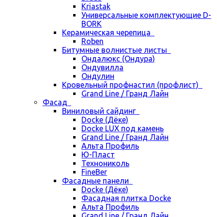
Kriastak
Универсальные комплектующие D-
BORK
Керамическая черепица
Roben
Битумные волнистые листы
Ондалюкс (Ондура)
Ондувилла
Ондулин
Кровельный профнастил (профлист)
Grand Line / Гранд Лайн
Фасад
Виниловый сайдинг
Docke (Дёке)
Docke LUX под камень
Grand Line / Гранд Лайн
Альта Профиль
Ю-Пласт
Технониколь
FineBer
Фасадные панели
Docke (Дёке)
Фасадная плитка Docke
Альта Профиль
Grand Line / Гранд Лайн