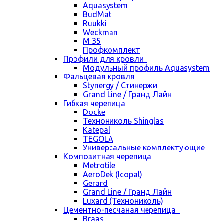
Aquasystem
BudMat
Ruukki
Weckman
М 35
Профкомплект
Профили для кровли
Модульный профиль Aquasystem
Фальцевая кровля
Stynergy / Стинержи
Grand Line / Гранд Лайн
Гибкая черепица
Docke
Технониколь Shinglas
Katepal
TEGOLA
Универсальные комплектующие
Композитная черепица
Metrotile
AeroDek (Icopal)
Gerard
Grand Line / Гранд Лайн
Luxard (Технониколь)
Цементно-песчаная черепица
Braas