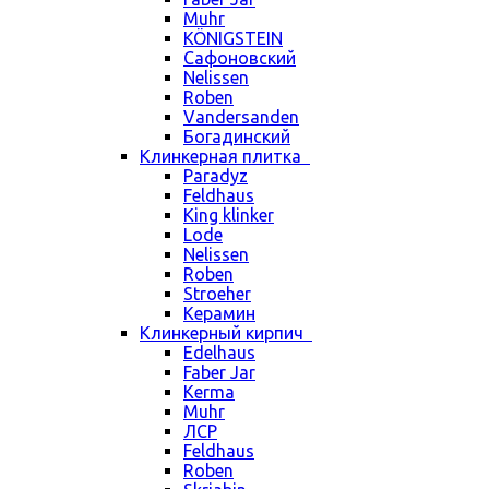
Muhr
KÖNIGSTEIN
Сафоновский
Nelissen
Roben
Vandersanden
Богадинский
Клинкерная плитка
Paradyz
Feldhaus
King klinker
Lode
Nelissen
Roben
Stroeher
Керамин
Клинкерный кирпич
Edelhaus
Faber Jar
Kerma
Muhr
ЛСР
Feldhaus
Roben