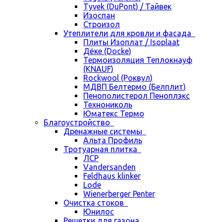
Tyvek (DuPont) / Тайвек
Изоспан
Строизол
Утеплители для кровли и фасада
Плиты Изоплат / Isoplaat
Дёке (Docke)
Термоизоляция Теплокнауф
(KNAUF)
Rockwool (Роквул)
МДВП Белтермо (Белплит)
Пенополистерол Пеноплэкс
Технониколь
Юматекс Термо
Благоустройство
Дренажные системы
Альта Профиль
Тротуарная плитка
ЛСР
Vandersanden
Feldhaus klinker
Lode
Wienerberger Penter
Очистка стоков
Юнилос
Решетки для газона