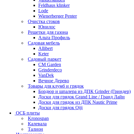
Feldhaus klinker
Lode
Wienerberger Penter
Очистка стоков
Юнилос
Решетки для газона
Альта Профиль
Садовая мебель
Allibert
Keter
Садовый паркет
CM Garden
Grinderdeco
VanDek
Вечное Дерево
Товары для клумб и грядок
Бордюр и шпалера из ДПК Grinder (Гриндер)
Доски для грядок Grand Line / Гранд Лайн
Доски для грядок из ДПК Nautic Prime
Доски для грядок Qiji
ОСБ плиты
Kronospan
Калевала
Талион