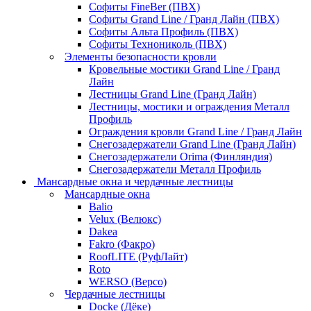
Софиты FineBer (ПВХ)
Софиты Grand Line / Гранд Лайн (ПВХ)
Софиты Альта Профиль (ПВХ)
Софиты Технониколь (ПВХ)
Элементы безопасности кровли
Кровельные мостики Grand Line / Гранд
Лайн
Лестницы Grand Line (Гранд Лайн)
Лестницы, мостики и ограждения Металл
Профиль
Ограждения кровли Grand Line / Гранд Лайн
Снегозадержатели Grand Line (Гранд Лайн)
Снегозадержатели Orima (Финляндия)
Снегозадержатели Металл Профиль
Мансардные окна и чердачные лестницы
Мансардные окна
Balio
Velux (Велюкс)
Dakea
Fakro (Факро)
RoofLITE (РуфЛайт)
Roto
WERSO (Версо)
Чердачные лестницы
Docke (Дёке)