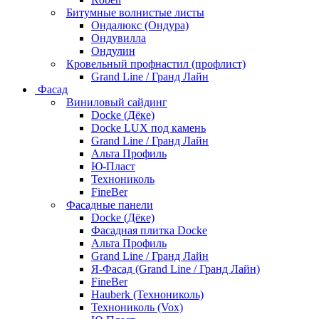
Битумные волнистые листы
Ондалюкс (Ондура)
Ондувилла
Ондулин
Кровельный профнастил (профлист)
Grand Line / Гранд Лайн
Фасад
Виниловый сайдинг
Docke (Дёке)
Docke LUX под камень
Grand Line / Гранд Лайн
Альта Профиль
Ю-Пласт
Технониколь
FineBer
Фасадные панели
Docke (Дёке)
Фасадная плитка Docke
Альта Профиль
Grand Line / Гранд Лайн
Я-Фасад (Grand Line / Гранд Лайн)
FineBer
Hauberk (Технониколь)
Технониколь (Vox)