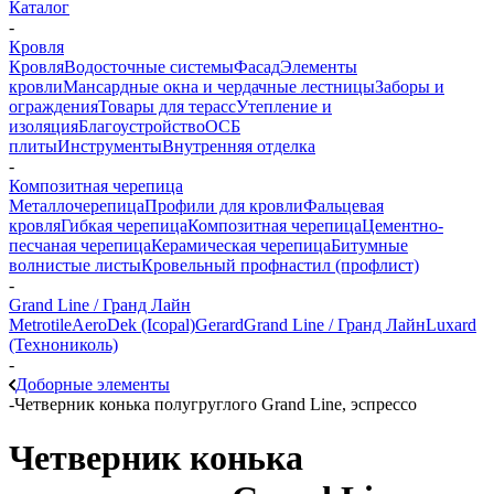
Каталог
-
Кровля
Кровля
Водосточные системы
Фасад
Элементы
кровли
Мансардные окна и чердачные лестницы
Заборы и
ограждения
Товары для терасс
Утепление и
изоляция
Благоустройство
ОСБ
плиты
Инструменты
Внутренняя отделка
-
Композитная черепица
Металлочерепица
Профили для кровли
Фальцевая
кровля
Гибкая черепица
Композитная черепица
Цементно-
песчаная черепица
Керамическая черепица
Битумные
волнистые листы
Кровельный профнастил (профлист)
-
Grand Line / Гранд Лайн
Metrotile
AeroDek (Icopal)
Gerard
Grand Line / Гранд Лайн
Luxard
(Технониколь)
-
Доборные элементы
-
Четверник конька полугруглого Grand Line, эспрессо
Четверник конька