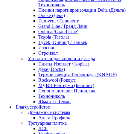
Технониколь
Пленки парогидроизоляции Delta (Дельта)
Docke (Дёке)
Eurovent / Евровент
Grand Line / Гранд Лайн
Optima (Grand Line)
Tegola (Тегола)
Tyvek (DuPont) / Тайвек
Изоспан
Строизол
Утеплители для кровли и фасада
Плиты Изоплат / Isoplaat
Дёке (Docke)
Термоизоляция Теплокнауф (KNAUF)
Rockwool (Роквул)
МДВП Белтермо (Белплит)
Пенополистерол Пеноплэкс
Технониколь
Юматекс Термо
Благоустройство
Дренажные системы
Альта Профиль
Тротуарная плитка
ЛСР
Vandersanden