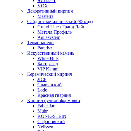
Ю-Пласт
VOX
Декоративный кирпич
Masterra
Сайдинг металлический (Фасад)
Grand Line / Гранд Лайн
Металл Профиль
Aquasystem
Термопанели
Paradyz
Искусственный камень
White Hills
Балтфасад
VIP Kamni
Керамический кирпич
ЛСР
Славянский
Lode
Красная гвардия
Кирпич ручной формовки
Faber Jar
Muhr
KÖNIGSTEIN
Сафоновский
Nelissen