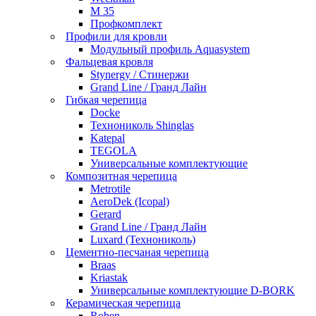
М 35
Профкомплект
Профили для кровли
Модульный профиль Aquasystem
Фальцевая кровля
Stynergy / Стинержи
Grand Line / Гранд Лайн
Гибкая черепица
Docke
Технониколь Shinglas
Katepal
TEGOLA
Универсальные комплектующие
Композитная черепица
Metrotile
AeroDek (Icopal)
Gerard
Grand Line / Гранд Лайн
Luxard (Технониколь)
Цементно-песчаная черепица
Braas
Kriastak
Универсальные комплектующие D-BORK
Керамическая черепица
Roben