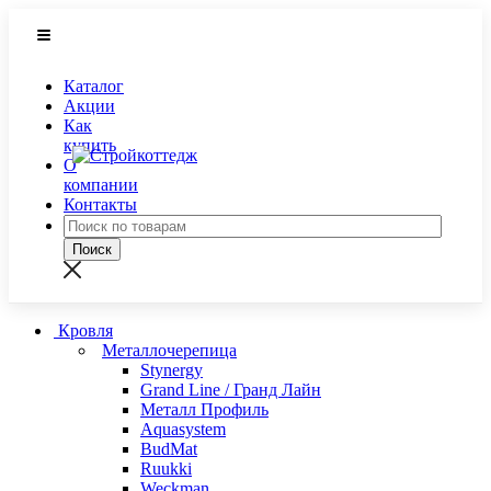
Каталог
Акции
Как
купить
О
компании
Контакты
Кровля
Металлочерепица
Stynergy
Grand Line / Гранд Лайн
Металл Профиль
Aquasystem
BudMat
Ruukki
Weckman