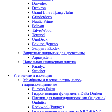
Darvolex
Deckron
Grand Line / Гранд Лайн
Grinderdeco
Nautic Prime
Polivan
TalverWood
Terrapol
UnoDeck
Вечное Дерево
Экодек / Ekodek
Защитные покрытия для древесины
Aquasystem
Напольная клинкерная плитка
Paradyz
Stroeher
Утепление и изоляция
Мембраны и пленки ветро-, паро-,
гидроизоляционные
Eurotop Fakro
Гидроизоляция фундамента Delta Dorken
Пленки для парогидроизоляции Ондутис /
Ondutiss
Rockwool (Роквул)
Гидроизоляционные ленты NICOBAND