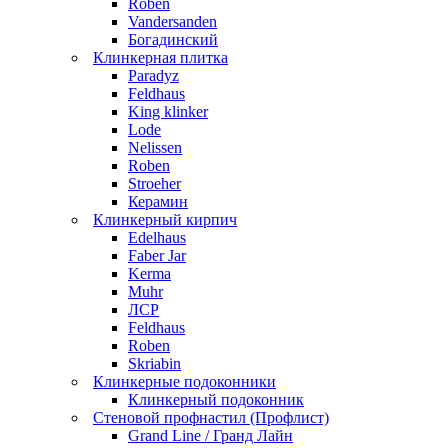
Roben
Vandersanden
Богадинский
Клинкерная плитка
Paradyz
Feldhaus
King klinker
Lode
Nelissen
Roben
Stroeher
Керамин
Клинкерный кирпич
Edelhaus
Faber Jar
Kerma
Muhr
ЛСР
Feldhaus
Roben
Skriabin
Клинкерные подоконники
Клинкерный подоконник
Стеновой профнастил (Профлист)
Grand Line / Гранд Лайн