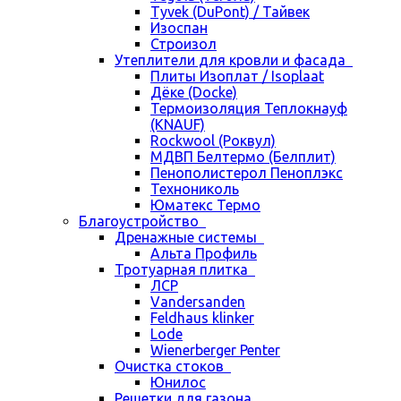
Tyvek (DuPont) / Тайвек
Изоспан
Строизол
Утеплители для кровли и фасада
Плиты Изоплат / Isoplaat
Дёке (Docke)
Термоизоляция Теплокнауф
(KNAUF)
Rockwool (Роквул)
МДВП Белтермо (Белплит)
Пенополистерол Пеноплэкс
Технониколь
Юматекс Термо
Благоустройство
Дренажные системы
Альта Профиль
Тротуарная плитка
ЛСР
Vandersanden
Feldhaus klinker
Lode
Wienerberger Penter
Очистка стоков
Юнилос
Решетки для газона