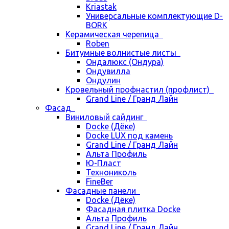
Kriastak
Универсальные комплектующие D-
BORK
Керамическая черепица
Roben
Битумные волнистые листы
Ондалюкс (Ондура)
Ондувилла
Ондулин
Кровельный профнастил (профлист)
Grand Line / Гранд Лайн
Фасад
Виниловый сайдинг
Docke (Дёке)
Docke LUX под камень
Grand Line / Гранд Лайн
Альта Профиль
Ю-Пласт
Технониколь
FineBer
Фасадные панели
Docke (Дёке)
Фасадная плитка Docke
Альта Профиль
Grand Line / Гранд Лайн