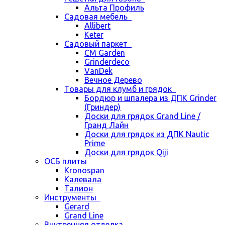
Альта Профиль
Садовая мебель
Allibert
Keter
Садовый паркет
CM Garden
Grinderdeco
VanDek
Вечное Дерево
Товары для клумб и грядок
Бордюр и шпалера из ДПК Grinder
(Гриндер)
Доски для грядок Grand Line /
Гранд Лайн
Доски для грядок из ДПК Nautic
Prime
Доски для грядок Qiji
ОСБ плиты
Kronospan
Калевала
Талион
Инструменты
Gerard
Grand Line
Внутренняя отделка