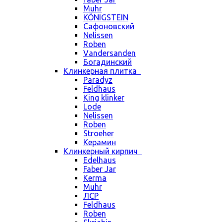
Muhr
KÖNIGSTEIN
Сафоновский
Nelissen
Roben
Vandersanden
Богадинский
Клинкерная плитка
Paradyz
Feldhaus
King klinker
Lode
Nelissen
Roben
Stroeher
Керамин
Клинкерный кирпич
Edelhaus
Faber Jar
Kerma
Muhr
ЛСР
Feldhaus
Roben