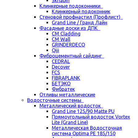
Skriabin
Клинкерные подоконники
Клинкерный подоконник
Стеновой профнастил (Профлист)
Grand Line / Гранд Лайн
Фасадные доски из ДПК
CM Cladding
CM Wall
GRINDERDECO
Qiji
Фиброцементный сайдинг
CEDRAL
Decover
FCS
FIBRAPLANK
БЕТЭКО
Фибратек
Отливы металлические
Водосточные системы
Металлический водосток
Grand Line 125/90 Matte PU
Прямоугольный водосток Vortex
Lite (Grand Line)
Металлическая Водосточная
система Optima PE 185/150