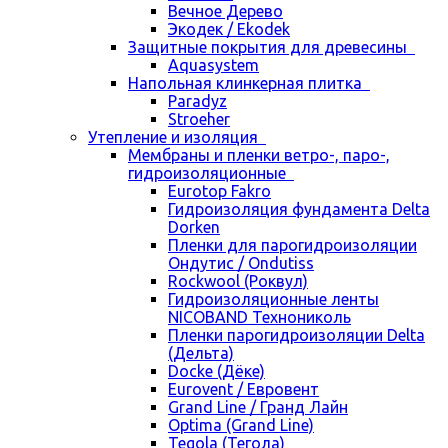
Вечное Дерево
Экодек / Ekodek
Защитные покрытия для древесины
Aquasystem
Напольная клинкерная плитка
Paradyz
Stroeher
Утепление и изоляция
Мембраны и пленки ветро-, паро-,
гидроизоляционные
Eurotop Fakro
Гидроизоляция фундамента Delta
Dorken
Пленки для парогидроизоляции
Ондутис / Ondutiss
Rockwool (Роквул)
Гидроизоляционные ленты
NICOBAND Технониколь
Пленки парогидроизоляции Delta
(Дельта)
Docke (Дёке)
Eurovent / Евровент
Grand Line / Гранд Лайн
Optima (Grand Line)
Tegola (Тегола)