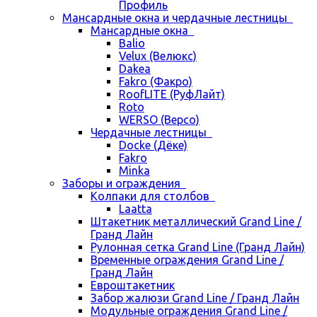
Профиль
Мансардные окна и чердачные лестницы
Мансардные окна
Balio
Velux (Велюкс)
Dakea
Fakro (Факро)
RoofLITE (РуфЛайт)
Roto
WERSO (Версо)
Чердачные лестницы
Docke (Дёке)
Fakro
Minka
Заборы и ограждения
Колпаки для столбов
Laatta
Штакетник металлический Grand Line /
Гранд Лайн
Рулонная сетка Grand Line (Гранд Лайн)
Временные ограждения Grand Line /
Гранд Лайн
Евроштакетник
Забор жалюзи Grand Line / Гранд Лайн
Модульные ограждения Grand Line /