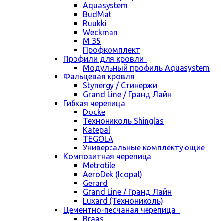
Aquasystem
BudMat
Ruukki
Weckman
М 35
Профкомплект
Профили для кровли
Модульный профиль Aquasystem
Фальцевая кровля
Stynergy / Стинержи
Grand Line / Гранд Лайн
Гибкая черепица
Docke
Технониколь Shinglas
Katepal
TEGOLA
Универсальные комплектующие
Композитная черепица
Metrotile
AeroDek (Icopal)
Gerard
Grand Line / Гранд Лайн
Luxard (Технониколь)
Цементно-песчаная черепица
Braas