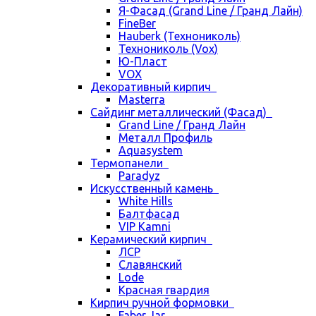
Я-Фасад (Grand Line / Гранд Лайн)
FineBer
Hauberk (Технониколь)
Технониколь (Vox)
Ю-Пласт
VOX
Декоративный кирпич
Masterra
Сайдинг металлический (Фасад)
Grand Line / Гранд Лайн
Металл Профиль
Aquasystem
Термопанели
Paradyz
Искусственный камень
White Hills
Балтфасад
VIP Kamni
Керамический кирпич
ЛСР
Славянский
Lode
Красная гвардия
Кирпич ручной формовки
Faber Jar