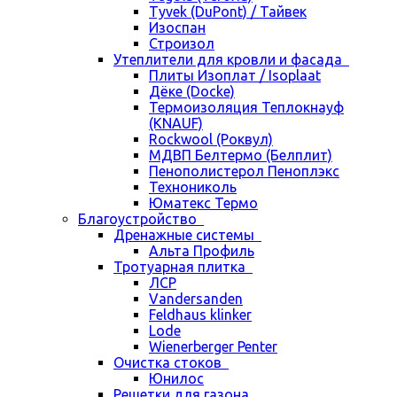
Tyvek (DuPont) / Тайвек
Изоспан
Строизол
Утеплители для кровли и фасада
Плиты Изоплат / Isoplaat
Дёке (Docke)
Термоизоляция Теплокнауф
(KNAUF)
Rockwool (Роквул)
МДВП Белтермо (Белплит)
Пенополистерол Пеноплэкс
Технониколь
Юматекс Термо
Благоустройство
Дренажные системы
Альта Профиль
Тротуарная плитка
ЛСР
Vandersanden
Feldhaus klinker
Lode
Wienerberger Penter
Очистка стоков
Юнилос
Решетки для газона