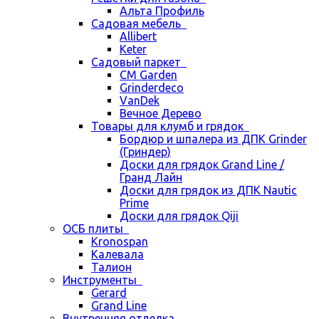
Альта Профиль
Садовая мебель
Allibert
Keter
Садовый паркет
CM Garden
Grinderdeco
VanDek
Вечное Дерево
Товары для клумб и грядок
Бордюр и шпалера из ДПК Grinder
(Гриндер)
Доски для грядок Grand Line /
Гранд Лайн
Доски для грядок из ДПК Nautic
Prime
Доски для грядок Qiji
ОСБ плиты
Kronospan
Калевала
Талион
Инструменты
Gerard
Grand Line
Внутренняя отделка