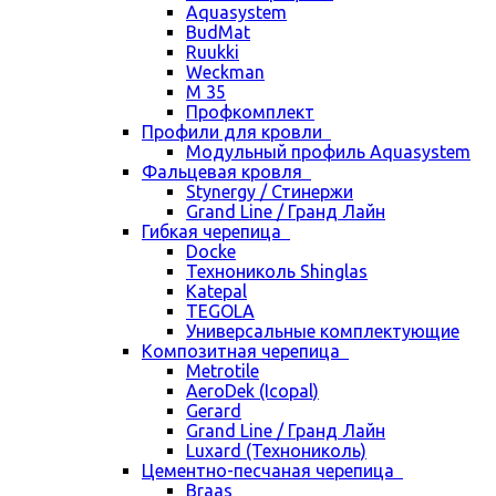
Aquasystem
BudMat
Ruukki
Weckman
М 35
Профкомплект
Профили для кровли
Модульный профиль Aquasystem
Фальцевая кровля
Stynergy / Стинержи
Grand Line / Гранд Лайн
Гибкая черепица
Docke
Технониколь Shinglas
Katepal
TEGOLA
Универсальные комплектующие
Композитная черепица
Metrotile
AeroDek (Icopal)
Gerard
Grand Line / Гранд Лайн
Luxard (Технониколь)
Цементно-песчаная черепица
Braas