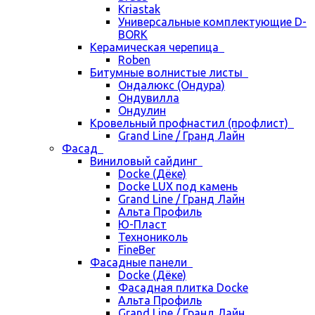
Kriastak
Универсальные комплектующие D-
BORK
Керамическая черепица
Roben
Битумные волнистые листы
Ондалюкс (Ондура)
Ондувилла
Ондулин
Кровельный профнастил (профлист)
Grand Line / Гранд Лайн
Фасад
Виниловый сайдинг
Docke (Дёке)
Docke LUX под камень
Grand Line / Гранд Лайн
Альта Профиль
Ю-Пласт
Технониколь
FineBer
Фасадные панели
Docke (Дёке)
Фасадная плитка Docke
Альта Профиль
Grand Line / Гранд Лайн