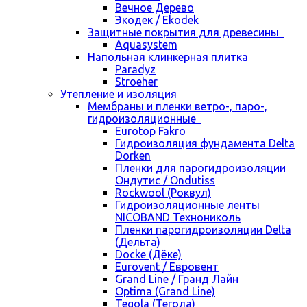
Вечное Дерево
Экодек / Ekodek
Защитные покрытия для древесины
Aquasystem
Напольная клинкерная плитка
Paradyz
Stroeher
Утепление и изоляция
Мембраны и пленки ветро-, паро-,
гидроизоляционные
Eurotop Fakro
Гидроизоляция фундамента Delta
Dorken
Пленки для парогидроизоляции
Ондутис / Ondutiss
Rockwool (Роквул)
Гидроизоляционные ленты
NICOBAND Технониколь
Пленки парогидроизоляции Delta
(Дельта)
Docke (Дёке)
Eurovent / Евровент
Grand Line / Гранд Лайн
Optima (Grand Line)
Tegola (Тегола)