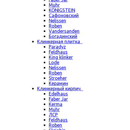
Muhr
KÖNIGSTEIN
Сафоновский
Nelissen
Roben
Vandersanden
Богадинский
Клинкерная плитка
Paradyz
Feldhaus
King klinker
Lode
Nelissen
Roben
Stroeher
Керамин
Клинкерный кирпич
Edelhaus
Faber Jar
Kerma
Muhr
ЛСР
Feldhaus
Roben