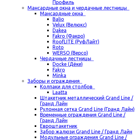
Профиль
Мансардные окна и чердачные лестницы
Мансардные окна
Balio
Velux (Велюкс)
Dakea
Fakro (Факро)
RoofLITE (РуфЛайт)
Roto
WERSO (Версо)
Чердачные лестницы
Docke (Дёке)
Fakro
Minka
Заборы и ограждения
Колпаки для столбов
Laatta
Штакетник металлический Grand Line /
Гранд Лайн
Рулонная сетка Grand Line (Гранд Лайн)
Временные ограждения Grand Line /
Гранд Лайн
Евроштакетник
Забор жалюзи Grand Line / Гранд Лайн
Модульные ограждения Grand Line /