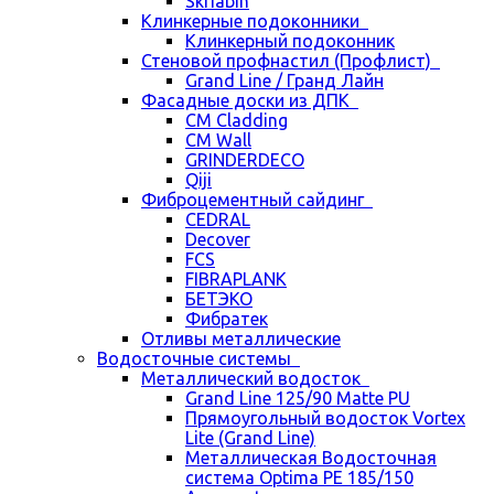
Skriabin
Клинкерные подоконники
Клинкерный подоконник
Стеновой профнастил (Профлист)
Grand Line / Гранд Лайн
Фасадные доски из ДПК
CM Cladding
CM Wall
GRINDERDECO
Qiji
Фиброцементный сайдинг
CEDRAL
Decover
FCS
FIBRAPLANK
БЕТЭКО
Фибратек
Отливы металлические
Водосточные системы
Металлический водосток
Grand Line 125/90 Matte PU
Прямоугольный водосток Vortex
Lite (Grand Line)
Металлическая Водосточная
система Optima PE 185/150