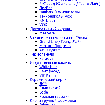
Я-Фасад (Grand Line / Гранд Лайн)
FineBer
Hauberk (Технониколь)
Технониколь (Vox)
Ю-Пласт
VOX
Декоративный кирпич
Masterra
Сайдинг металлический (Фасад)
Grand Line / Гранд Лайн
Металл Профиль
Aquasystem
Термопанели
Paradyz
Искусственный камень
White Hills
Балтфасад
VIP Kamni
Керамический кирпич
ЛСР
Славянский
Lode
Красная гвардия
Кирпич ручной формовки
Faber Jar