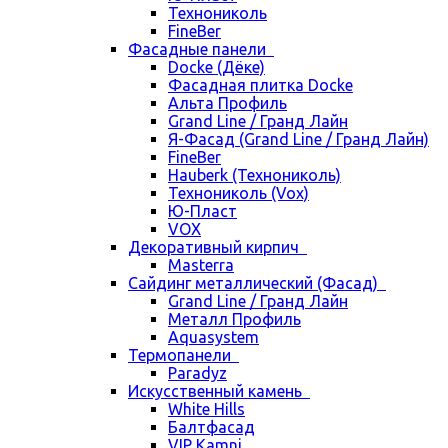
Технониколь
FineBer
Фасадные панели
Docke (Дёке)
Фасадная плитка Docke
Альта Профиль
Grand Line / Гранд Лайн
Я-Фасад (Grand Line / Гранд Лайн)
FineBer
Hauberk (Технониколь)
Технониколь (Vox)
Ю-Пласт
VOX
Декоративный кирпич
Masterra
Сайдинг металлический (Фасад)
Grand Line / Гранд Лайн
Металл Профиль
Aquasystem
Термопанели
Paradyz
Искусственный камень
White Hills
Балтфасад
VIP Kamni