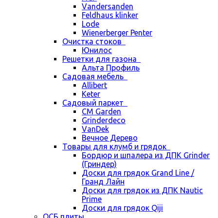
Vandersanden
Feldhaus klinker
Lode
Wienerberger Penter
Очистка стоков
Юнилос
Решетки для газона
Альта Профиль
Садовая мебель
Allibert
Keter
Садовый паркет
CM Garden
Grinderdeco
VanDek
Вечное Дерево
Товары для клумб и грядок
Бордюр и шпалера из ДПК Grinder
(Гриндер)
Доски для грядок Grand Line /
Гранд Лайн
Доски для грядок из ДПК Nautic
Prime
Доски для грядок Qiji
ОСБ плиты