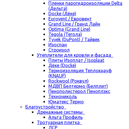
Пленки парогидроизоляции Delta
(Дельта)
Docke (Дёке)
Eurovent / Евровент
Grand Line / Гранд Лайн
Optima (Grand Line)
Tegola (Тегола)
Tyvek (DuPont) / Тайвек
Изоспан
Строизол
Утеплители для кровли и фасада
Плиты Изоплат / Isoplaat
Дёке (Docke)
Термоизоляция Теплокнауф
(KNAUF)
Rockwool (Роквул)
МДВП Белтермо (Белплит)
Пенополистерол Пеноплэкс
Технониколь
Юматекс Термо
Благоустройство
Дренажные системы
Альта Профиль
Тротуарная плитка
ЛСР