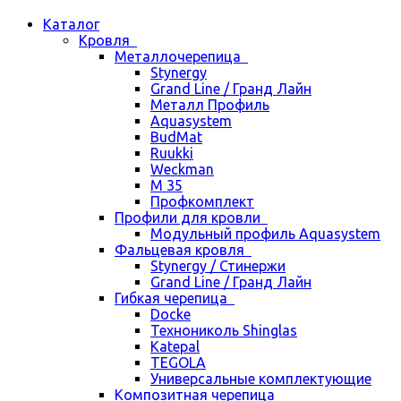
Каталог
Кровля
Металлочерепица
Stynergy
Grand Line / Гранд Лайн
Металл Профиль
Aquasystem
BudMat
Ruukki
Weckman
М 35
Профкомплект
Профили для кровли
Модульный профиль Aquasystem
Фальцевая кровля
Stynergy / Стинержи
Grand Line / Гранд Лайн
Гибкая черепица
Docke
Технониколь Shinglas
Katepal
TEGOLA
Универсальные комплектующие
Композитная черепица