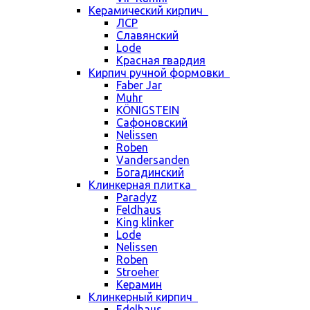
Керамический кирпич
ЛСР
Славянский
Lode
Красная гвардия
Кирпич ручной формовки
Faber Jar
Muhr
KÖNIGSTEIN
Сафоновский
Nelissen
Roben
Vandersanden
Богадинский
Клинкерная плитка
Paradyz
Feldhaus
King klinker
Lode
Nelissen
Roben
Stroeher
Керамин
Клинкерный кирпич
Edelhaus