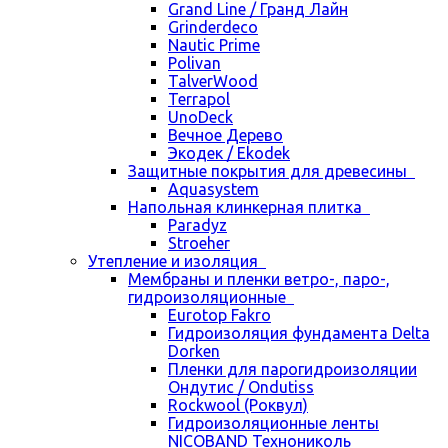
Grand Line / Гранд Лайн
Grinderdeco
Nautic Prime
Polivan
TalverWood
Terrapol
UnoDeck
Вечное Дерево
Экодек / Ekodek
Защитные покрытия для древесины
Aquasystem
Напольная клинкерная плитка
Paradyz
Stroeher
Утепление и изоляция
Мембраны и пленки ветро-, паро-,
гидроизоляционные
Eurotop Fakro
Гидроизоляция фундамента Delta
Dorken
Пленки для парогидроизоляции
Ондутис / Ondutiss
Rockwool (Роквул)
Гидроизоляционные ленты
NICOBAND Технониколь