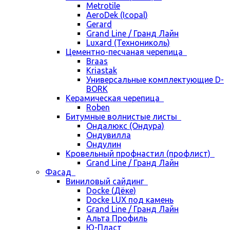
Metrotile
AeroDek (Icopal)
Gerard
Grand Line / Гранд Лайн
Luxard (Технониколь)
Цементно-песчаная черепица
Braas
Kriastak
Универсальные комплектующие D-
BORK
Керамическая черепица
Roben
Битумные волнистые листы
Ондалюкс (Ондура)
Ондувилла
Ондулин
Кровельный профнастил (профлист)
Grand Line / Гранд Лайн
Фасад
Виниловый сайдинг
Docke (Дёке)
Docke LUX под камень
Grand Line / Гранд Лайн
Альта Профиль
Ю-Пласт