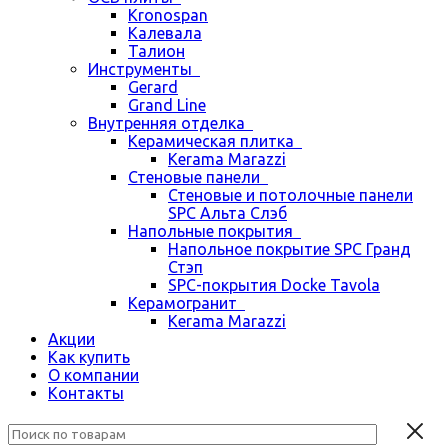
Kronospan
Калевала
Талион
Инструменты
Gerard
Grand Line
Внутренняя отделка
Керамическая плитка
Kerama Marazzi
Стеновые панели
Стеновые и потолочные панели
SPC Альта Слэб
Напольные покрытия
Напольное покрытие SPC Гранд
Стэп
SPC-покрытия Docke Tavola
Керамогранит
Kerama Marazzi
Акции
Как купить
О компании
Контакты