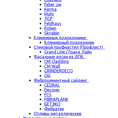
Faber Jar
Kerma
Muhr
ЛСР
Feldhaus
Roben
Skriabin
Клинкерные подоконники
Клинкерный подоконник
Стеновой профнастил (Профлист)
Grand Line / Гранд Лайн
Фасадные доски из ДПК
CM Cladding
CM Wall
GRINDERDECO
Qiji
Фиброцементный сайдинг
CEDRAL
Decover
FCS
FIBRAPLANK
БЕТЭКО
Фибратек
Отливы металлические