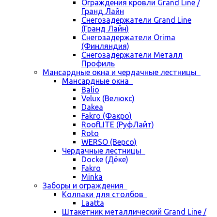
Ограждения кровли Grand Line /
Гранд Лайн
Снегозадержатели Grand Line
(Гранд Лайн)
Снегозадержатели Orima
(Финляндия)
Снегозадержатели Металл
Профиль
Мансардные окна и чердачные лестницы
Мансардные окна
Balio
Velux (Велюкс)
Dakea
Fakro (Факро)
RoofLITE (РуфЛайт)
Roto
WERSO (Версо)
Чердачные лестницы
Docke (Дёке)
Fakro
Minka
Заборы и ограждения
Колпаки для столбов
Laatta
Штакетник металлический Grand Line /