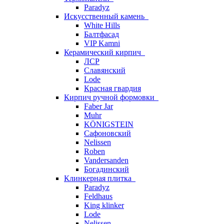
Paradyz
Искусственный камень
White Hills
Балтфасад
VIP Kamni
Керамический кирпич
ЛСР
Славянский
Lode
Красная гвардия
Кирпич ручной формовки
Faber Jar
Muhr
KÖNIGSTEIN
Сафоновский
Nelissen
Roben
Vandersanden
Богадинский
Клинкерная плитка
Paradyz
Feldhaus
King klinker
Lode
Nelissen