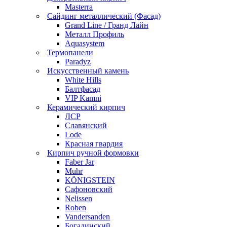
Masterra
Сайдинг металлический (Фасад)
Grand Line / Гранд Лайн
Металл Профиль
Aquasystem
Термопанели
Paradyz
Искусственный камень
White Hills
Балтфасад
VIP Kamni
Керамический кирпич
ЛСР
Славянский
Lode
Красная гвардия
Кирпич ручной формовки
Faber Jar
Muhr
KÖNIGSTEIN
Сафоновский
Nelissen
Roben
Vandersanden
Богадинский