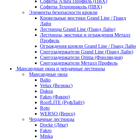
Софиты Альта Профиль (ПВХ)
Софиты Технониколь (ПВХ)
Элементы безопасности кровли
Кровельные мостики Grand Line / Гранд
Лайн
Лестницы Grand Line (Гранд Лайн)
Лестницы, мостики и ограждения Металл
Профиль
Ограждения кровли Grand Line / Гранд Лайн
Снегозадержатели Grand Line (Гранд Лайн)
Снегозадержатели Orima (Финляндия)
Снегозадержатели Металл Профиль
Мансардные окна и чердачные лестницы
Мансардные окна
Balio
Velux (Велюкс)
Dakea
Fakro (Факро)
RoofLITE (РуфЛайт)
Roto
WERSO (Версо)
Чердачные лестницы
Docke (Дёке)
Fakro
Minka