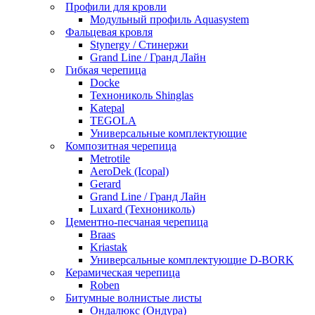
Профили для кровли
Модульный профиль Aquasystem
Фальцевая кровля
Stynergy / Стинержи
Grand Line / Гранд Лайн
Гибкая черепица
Docke
Технониколь Shinglas
Katepal
TEGOLA
Универсальные комплектующие
Композитная черепица
Metrotile
AeroDek (Icopal)
Gerard
Grand Line / Гранд Лайн
Luxard (Технониколь)
Цементно-песчаная черепица
Braas
Kriastak
Универсальные комплектующие D-BORK
Керамическая черепица
Roben
Битумные волнистые листы
Ондалюкс (Ондура)