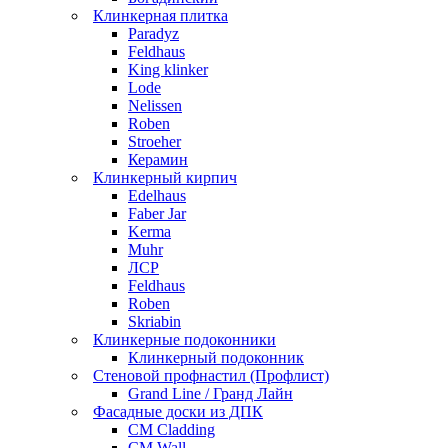
Клинкерная плитка
Paradyz
Feldhaus
King klinker
Lode
Nelissen
Roben
Stroeher
Керамин
Клинкерный кирпич
Edelhaus
Faber Jar
Kerma
Muhr
ЛСР
Feldhaus
Roben
Skriabin
Клинкерные подоконники
Клинкерный подоконник
Стеновой профнастил (Профлист)
Grand Line / Гранд Лайн
Фасадные доски из ДПК
CM Cladding
CM Wall