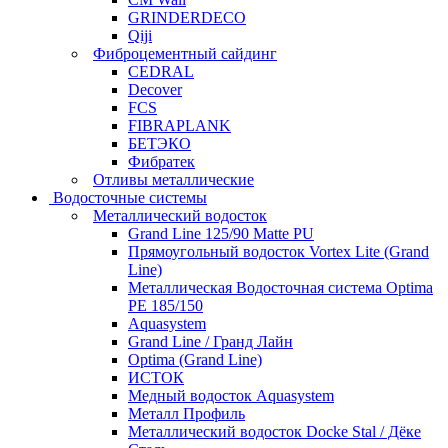
GRINDERDECO
Qiji
Фиброцементный сайдинг
CEDRAL
Decover
FCS
FIBRAPLANK
БЕТЭКО
Фибратек
Отливы металлические
Водосточные системы
Металлический водосток
Grand Line 125/90 Matte PU
Прямоугольный водосток Vortex Lite (Grand
Line)
Металлическая Водосточная система Optima
PE 185/150
Aquasystem
Grand Line / Гранд Лайн
Optima (Grand Line)
ИСТОК
Медный водосток Aquasystem
Металл Профиль
Металлический водосток Docke Stal / Дёке