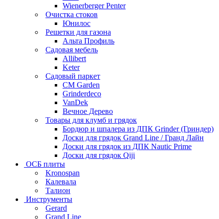
Wienerberger Penter
Очистка стоков
Юнилос
Решетки для газона
Альта Профиль
Садовая мебель
Allibert
Keter
Садовый паркет
CM Garden
Grinderdeco
VanDek
Вечное Дерево
Товары для клумб и грядок
Бордюр и шпалера из ДПК Grinder (Гриндер)
Доски для грядок Grand Line / Гранд Лайн
Доски для грядок из ДПК Nautic Prime
Доски для грядок Qiji
ОСБ плиты
Kronospan
Калевала
Талион
Инструменты
Gerard
Grand Line