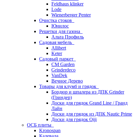
Feldhaus klinker
Lode
Wienerberger Penter
Очистка стоков
Юнилос
Решетки для газона
Альта Профиль
Садовая мебель
Allibert
Keter
Садовый паркет
CM Garden
Grinderdeco
VanDek
Вечное Дерево
Товары для клумб и грядок
Бордюр и шпалера из ДПК Grinder
(Гриндер)
Доски для грядок Grand Line / Гранд
Лайн
Доски для грядок из ДПК Nautic Prime
Доски для грядок Qiji
ОСБ плиты
Kronospan
Калевала