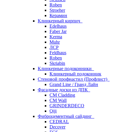
Roben
Stroeher
Керамин
Клинкерный кирпич
Edelhaus
Faber Jar
Kerma
Muhr
ЛСР
Feldhaus
Roben
Skriabin
Клинкерные подоконники
Клинкерный подоконник
Стеновой профнастил (Профлист)
Grand Line / Гранд Лайн
Фасадные доски из ДПК
CM Cladding
CM Wall
GRINDERDECO
Qiji
Фиброцементный сайдинг
CEDRAL
Decover