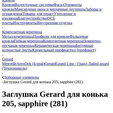
Кровля
Кровля
Водосточные системы
Фасад
Элементы
кровли
Мансардные окна и чердачные лестницы
Заборы и
ограждения
Товары для терасс
Утепление и
изоляция
Благоустройство
ОСБ
плиты
Инструменты
Внутренняя отделка
-
Композитная черепица
Металлочерепица
Профили для кровли
Фальцевая
кровля
Гибкая черепица
Композитная черепица
Цементно-
песчаная черепица
Керамическая черепица
Битумные
волнистые листы
Кровельный профнастил (профлист)
-
Gerard
Metrotile
AeroDek (Icopal)
Gerard
Grand Line / Гранд Лайн
Luxard
(Технониколь)
-
Доборные элементы
-
Заглушка Gerard для конька 205, sapphire (281)
Заглушка Gerard для конька
205, sapphire (281)