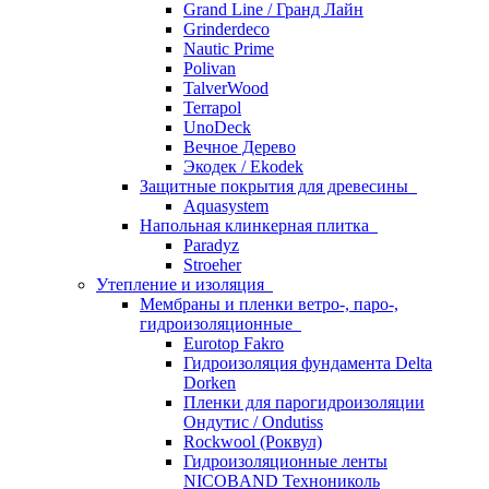
Grand Line / Гранд Лайн
Grinderdeco
Nautic Prime
Polivan
TalverWood
Terrapol
UnoDeck
Вечное Дерево
Экодек / Ekodek
Защитные покрытия для древесины
Aquasystem
Напольная клинкерная плитка
Paradyz
Stroeher
Утепление и изоляция
Мембраны и пленки ветро-, паро-,
гидроизоляционные
Eurotop Fakro
Гидроизоляция фундамента Delta
Dorken
Пленки для парогидроизоляции
Ондутис / Ondutiss
Rockwool (Роквул)
Гидроизоляционные ленты
NICOBAND Технониколь