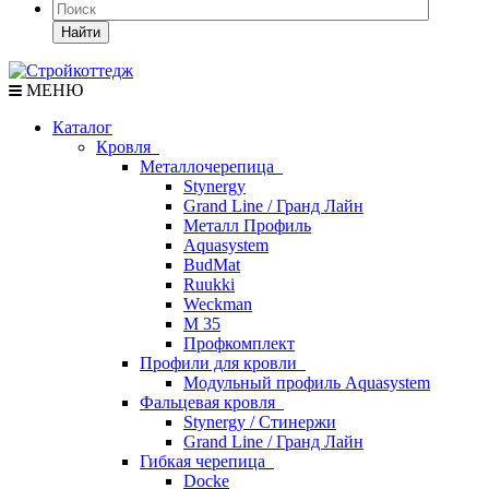
Найти
МЕНЮ
Каталог
Кровля
Металлочерепица
Stynergy
Grand Line / Гранд Лайн
Металл Профиль
Aquasystem
BudMat
Ruukki
Weckman
М 35
Профкомплект
Профили для кровли
Модульный профиль Aquasystem
Фальцевая кровля
Stynergy / Стинержи
Grand Line / Гранд Лайн
Гибкая черепица
Docke