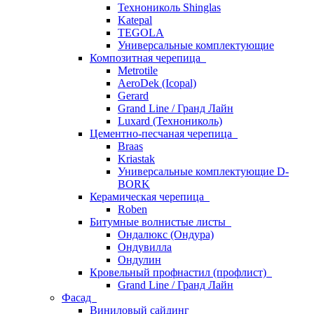
Технониколь Shinglas
Katepal
TEGOLA
Универсальные комплектующие
Композитная черепица
Metrotile
AeroDek (Icopal)
Gerard
Grand Line / Гранд Лайн
Luxard (Технониколь)
Цементно-песчаная черепица
Braas
Kriastak
Универсальные комплектующие D-
BORK
Керамическая черепица
Roben
Битумные волнистые листы
Ондалюкс (Ондура)
Ондувилла
Ондулин
Кровельный профнастил (профлист)
Grand Line / Гранд Лайн
Фасад
Виниловый сайдинг