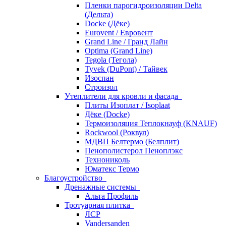
Пленки парогидроизоляции Delta
(Дельта)
Docke (Дёке)
Eurovent / Евровент
Grand Line / Гранд Лайн
Optima (Grand Line)
Tegola (Тегола)
Tyvek (DuPont) / Тайвек
Изоспан
Строизол
Утеплители для кровли и фасада
Плиты Изоплат / Isoplaat
Дёке (Docke)
Термоизоляция Теплокнауф (KNAUF)
Rockwool (Роквул)
МДВП Белтермо (Белплит)
Пенополистерол Пеноплэкс
Технониколь
Юматекс Термо
Благоустройство
Дренажные системы
Альта Профиль
Тротуарная плитка
ЛСР
Vandersanden