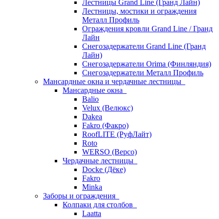
Лестницы Grand Line (Гранд Лайн)
Лестницы, мостики и ограждения
Металл Профиль
Ограждения кровли Grand Line / Гранд
Лайн
Снегозадержатели Grand Line (Гранд
Лайн)
Снегозадержатели Orima (Финляндия)
Снегозадержатели Металл Профиль
Мансардные окна и чердачные лестницы
Мансардные окна
Balio
Velux (Велюкс)
Dakea
Fakro (Факро)
RoofLITE (РуфЛайт)
Roto
WERSO (Версо)
Чердачные лестницы
Docke (Дёке)
Fakro
Minka
Заборы и ограждения
Колпаки для столбов
Laatta