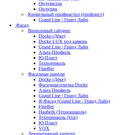
Ондувилла
Ондулин
Кровельный профнастил (профлист)
Grand Line / Гранд Лайн
Фасад
Виниловый сайдинг
Docke (Дёке)
Docke LUX под камень
Grand Line / Гранд Лайн
Альта Профиль
Ю-Пласт
Технониколь
FineBer
Фасадные панели
Docke (Дёке)
Фасадная плитка Docke
Альта Профиль
Grand Line / Гранд Лайн
Я-Фасад (Grand Line / Гранд Лайн)
FineBer
Hauberk (Технониколь)
Технониколь (Vox)
Ю-Пласт
VOX
Декоративный кирпич