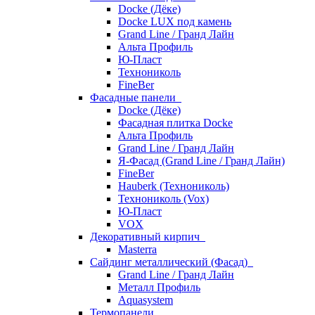
Docke (Дёке)
Docke LUX под камень
Grand Line / Гранд Лайн
Альта Профиль
Ю-Пласт
Технониколь
FineBer
Фасадные панели
Docke (Дёке)
Фасадная плитка Docke
Альта Профиль
Grand Line / Гранд Лайн
Я-Фасад (Grand Line / Гранд Лайн)
FineBer
Hauberk (Технониколь)
Технониколь (Vox)
Ю-Пласт
VOX
Декоративный кирпич
Masterra
Сайдинг металлический (Фасад)
Grand Line / Гранд Лайн
Металл Профиль
Aquasystem
Термопанели