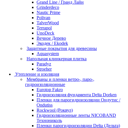
Grand Line / Гранд Лайн
Grinderdeco
Nautic Prime
Polivan
TalverWood
Terrapol
UnoDeck
Вечное Дерево
Экодек / Ekodek
Защитные покрытия для древесины
Aquasystem
Напольная клинкерная плитка
Paradyz
Stroeher
Утепление и изоляция
Мембраны и пленки ветро-, паро-,
гидроизоляционные
Eurotop Fakro
Гидроизоляция фундамента Delta Dorken
Пленки для парогидроизоляции Ондутис /
Ondutiss
Rockwool (Роквул)
Гидроизоляционные ленты NICOBAND
Технониколь
Пленки парогидроизоляции Delta (Дельта)