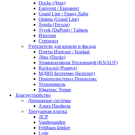
Docke (Дёке)
Eurovent / Евровент
Grand Line / Гранд Лайн
Optima (Grand Line)
Tegola (Тегола)
Tyvek (DuPont) / Тайвек
Изоспан
Строизол
Утеплители для кровли и фасада
Плиты Изоплат / Isoplaat
Дёке (Docke)
Термоизоляция Теплокнауф (KNAUF)
Rockwool (Роквул)
МДВП Белтермо (Белплит)
Пенополистерол Пеноплэкс
Технониколь
Юматекс Термо
Благоустройство
Дренажные системы
Альта Профиль
Тротуарная плитка
ЛСР
Vandersanden
Feldhaus klinker
Lode